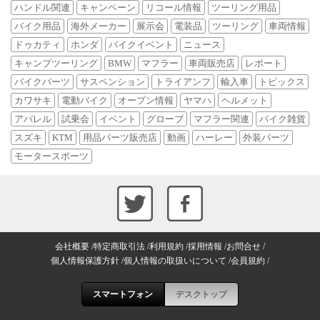
ハンドル関連
キャンペーン
リコール情報
ツーリング用品
バイク用品
海外メーカー
展示会
電装品
ツーリング
車両情報
ドゥカティ
ホンダ
バイクイベント
ニュース
キャンプツーリング
BMW
マフラー
車両販売店
レポート
バイクパーツ
サスペンション
トライアンフ
輸入車
トピックス
カワサキ
電動バイク
オープン情報
ヤマハ
ヘルメット
アパレル
試乗会
イベント
グローブ
マフラー関連
バイク雑貨
スズキ
KTM
用品パーツ販売店
動画
ハーレー
外装パーツ
モータースポーツ
会社概要
特定商取引法
利用規約
採用情報
お問合せ
個人情報保護方針
個人情報の取扱いについて
会員規約
スマートフォン
デスクトップ