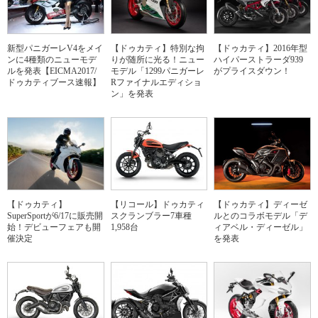
新型パニガーレV4をメイ
【ドゥカティ】特別な拘
【ドゥカティ】2016年型
ンに4種類のニューモデ
りが随所に光る！ニュー
ハイパーストラーダ939
ルを発表【EICMA2017/
モデル「1299パニガーレ
がプライスダウン！
ドゥカティブース速報】
Rファイナルエディショ
ン」を発表
【ドゥカティ】
【リコール】ドゥカティ
【ドゥカティ】ディーゼ
SuperSportが6/17に販売開
スクランブラー7車種
ルとのコラボモデル「デ
始！デビューフェアも開
1,958台
ィアベル・ディーゼル」
催決定
を発表