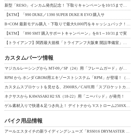
新型「RESO」インカム発売記念！ 下取りキャンペーンを10/15まで延長して開
【KTM】「990 DUKE／1390 SUPER DUKE R EVO 購入サ
B+COM 最新モデル購入・下取りで最大9,000円をキャッシュバック！「B+F
【KTM】「890 SMT 購入サポートキャンペーン」を8/1～10/31まで実
【トライアンフ】関西最大規模「トライアンフ大阪東 開設準備室」がオープン！ 限定
カスタムパーツ情報
マジカルレーシングから MT-09／SP（24）用「フレームガード」が登場！
RPM から ホンダ GROM用エキゾーストシステム「RPM」が登場！（動画あり
カスタムスプロケットを見せる、Z900RS／CAFE用「スプロケットカバーフルキ
ネクサスから KAWASAKI H2 SX（18-22）用「ニーパッド」が発売！
ゲル素材入りで快適＆足つき向上！ デイトナから Vストローム250SX用「快適ロ
バイク用品情報
アールエスタイチの新ライディングシューズ「RSS016 DRYMASTER スト