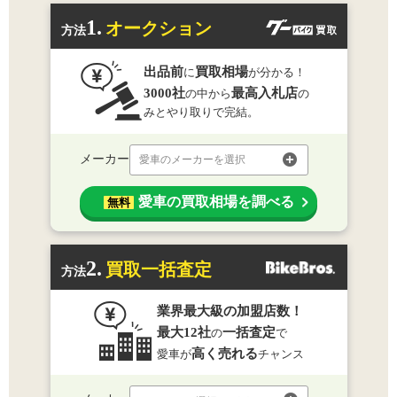
1.
オークション
方法
出品前
買取相場
に
が分かる！
3000社
最高入札店
の中から
の
みとやり取りで完結。
メーカー
愛車のメーカーを選択
愛車の買取相場を調べる
無料
2.
買取一括査定
方法
業界最大級の加盟店数！
最大12社
一括査定
の
で
高く売れる
愛車が
チャンス