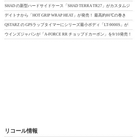
SHAD の新型ハードサイドケース「SHAD TERRA TR27」がカスタムジ
デイトナから「HOT GRIP WRAP HEAT」が発売！ 最高約80℃の巻き
QSTARZ の GPSラップタイマーにシリーズ最小ボディ「LT-9000S」が
ウインズジャパンが「A-FORCE RR チョップドカーボン」を9/10発売！
リコール情報