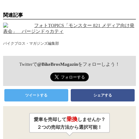
関連記事
フォトTOPICS「モンスター 821 メディア向け発
表会」 バージンドゥカティ
バイクブロス・マガジンズ編集部
Twitterで
@BikeBrosMagazin
をフォローしよう！
ツイートする
シェアする
乗換
愛車を売却して
しませんか？
２つの売却方法から選択可能！