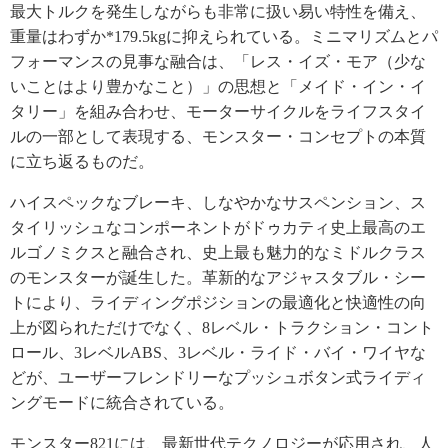
最大トルクを発生しながらも非常に扱い易い特性を備え、
重量はわずか*179.5kgに抑えられている。ミニマリズムとパ
フォーマンスの見事な融合は、「レス・イズ・モア（少な
いことはより豊かなこと）」の思想と「メイド・イン・イ
タリー」を組み合わせ、モーターサイクルをライフスタイ
ルの一部として表現する、モンスター・コンセプトの本質
に立ち返るものだ。
ハイスペックなブレーキ、しなやかなサスペンション、ス
タイリッシュなコンポーネントがドゥカティ史上最高のエ
ルゴノミクスと融合され、史上最も魅力的なミドルクラス
のモンスターが誕生した。革新的なアジャスタブル・シー
トにより、ライディングポジションの最適化と快適性の向
上が図られただけでなく、8レベル・トラクション・コント
ロール、3レベルABS、3レベル・ライド・バイ・ワイヤな
どが、ユーザーフレンドリーなプッシュボタン式ライディ
ングモードに統合されている。
モンスター821には、最新世代テクノロジーが応用され、人