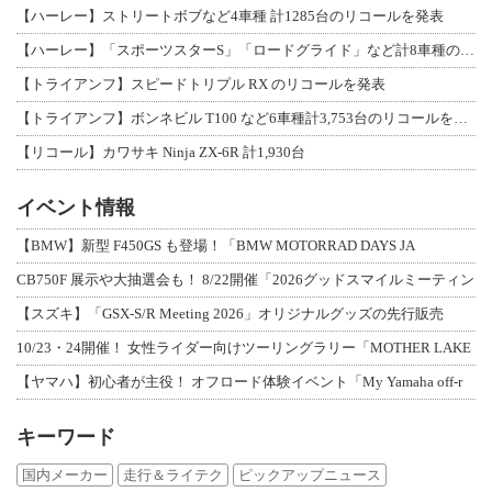
【ハーレー】ストリートボブなど4車種 計1285台のリコールを発表
【ハーレー】「スポーツスターS」「ロードグライド」など計8車種のリコールを発表
【トライアンフ】スピードトリプル RX のリコールを発表
【トライアンフ】ボンネビル T100 など6車種計3,753台のリコールを発表
【リコール】カワサキ Ninja ZX-6R 計1,930台
イベント情報
【BMW】新型 F450GS も登場！「BMW MOTORRAD DAYS JA
CB750F 展示や大抽選会も！ 8/22開催「2026グッドスマイルミーティン
【スズキ】「GSX-S/R Meeting 2026」オリジナルグッズの先行販売
10/23・24開催！ 女性ライダー向けツーリングラリー「MOTHER LAKE
【ヤマハ】初心者が主役！ オフロード体験イベント「My Yamaha off-r
キーワード
国内メーカー
走行＆ライテク
ピックアップニュース