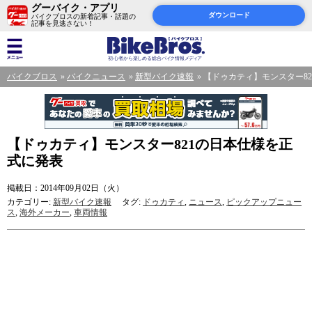
グーバイク・アプリ
ダウンロード
バイクブロスの新着記事・話題の
記事を見逃さない！
バイクブロス
バイクニュース
新型バイク速報
【ドゥカティ】モンスター8
【ドゥカティ】モンスター821の日本仕様を正
式に発表
掲載日：2014年09月02日（火）
カテゴリー:
新型バイク速報
タグ:
ドゥカティ
,
ニュース
,
ピックアップニュー
ス
,
海外メーカー
,
車両情報