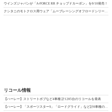
ウインズジャパンが「A-FORCE RR チョップドカーボン」を9/10発売！
クシタニのモトクロス用ウェア「ムーブレーシングオフロードシリーズ」3アイテムが登
リコール情報
【ハーレー】ストリートボブなど4車種 計1285台のリコールを発表
【ハーレー】「スポーツスターS」「ロードグライド」など計8車種のリコールを発表