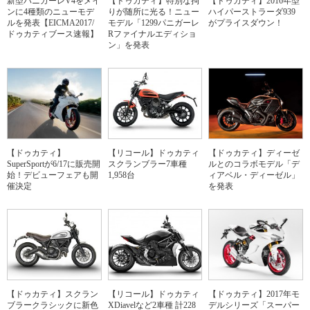
新型パニガーレV4をメイ
【ドゥカティ】特別な拘
【ドゥカティ】2016年型
ンに4種類のニューモデ
りが随所に光る！ニュー
ハイパーストラーダ939
ルを発表【EICMA2017/
モデル「1299パニガーレ
がプライスダウン！
ドゥカティブース速報】
Rファイナルエディショ
ン」を発表
【ドゥカティ】
【リコール】ドゥカティ
【ドゥカティ】ディーゼ
SuperSportが6/17に販売開
スクランブラー7車種
ルとのコラボモデル「デ
始！デビューフェアも開
1,958台
ィアベル・ディーゼル」
催決定
を発表
【ドゥカティ】スクラン
【リコール】ドゥカティ
【ドゥカティ】2017年モ
ブラークラシックに新色
XDiavelなど2車種 計228
デルシリーズ「スーパー