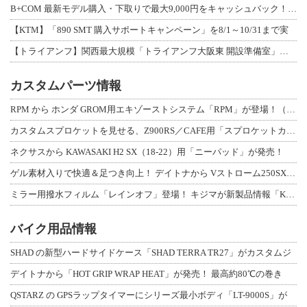
B+COM 最新モデル購入・下取りで最大9,000円をキャッシュバック！「B+F
【KTM】「890 SMT 購入サポートキャンペーン」を8/1～10/31まで実
【トライアンフ】関西最大規模「トライアンフ大阪東 開設準備室」がオープン！ 限定
カスタムパーツ情報
RPM から ホンダ GROM用エキゾーストシステム「RPM」が登場！（動画あり
カスタムスプロケットを見せる、Z900RS／CAFE用「スプロケットカバーフルキ
ネクサスから KAWASAKI H2 SX（18-22）用「ニーパッド」が発売！
ゲル素材入りで快適＆足つき向上！ デイトナから Vストローム250SX用「快適ロ
ミラー用撥水フィルム「レインオフ」登場！ キジマが新製品情報「KIJIMA NE
バイク用品情報
SHAD の新型ハードサイドケース「SHAD TERRA TR27」がカスタムジ
デイトナから「HOT GRIP WRAP HEAT」が発売！ 最高約80℃の巻き
QSTARZ の GPSラップタイマーにシリーズ最小ボディ「LT-9000S」が