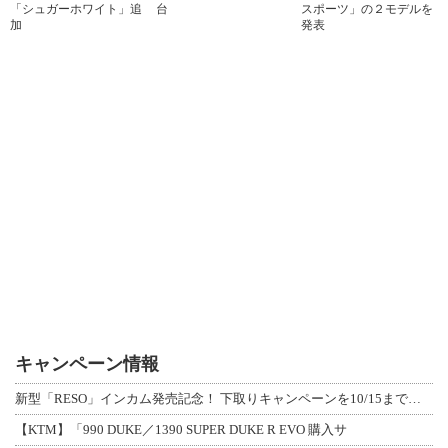
「シュガーホワイト」追
台
スポーツ」の２モデルを
加
発表
キャンペーン情報
新型「RESO」インカム発売記念！ 下取りキャンペーンを10/15まで延長して開
【KTM】「990 DUKE／1390 SUPER DUKE R EVO 購入サ