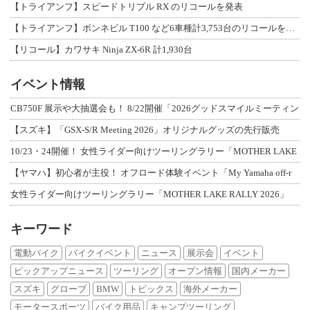
【トライアンフ】スピードトリプル RX のリコールを発表
【トライアンフ】ボンネビル T100 など6車種計3,753台のリコールを発表
【リコール】カワサキ Ninja ZX-6R 計1,930台
イベント情報
CB750F 展示や大抽選会も！ 8/22開催「2026グッドスマイルミーティン
【スズキ】「GSX-S/R Meeting 2026」オリジナルグッズの先行販売
10/23・24開催！ 女性ライダー向けツーリングラリー「MOTHER LAKE
【ヤマハ】初心者が主役！ オフロード体験イベント「My Yamaha off-r
女性ライダー向けツーリングラリー「MOTHER LAKE RALLY 2026」
キーワード
電動バイク
バイクイベント
ニュース
展示会
イベント
ピックアップニュース
ツーリング
オープン情報
国内メーカー
スズキ
グローブ
BMW
トピックス
海外メーカー
モータースポーツ
バイク用品
キャンプツーリング