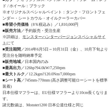
ド / ホイール：ブラック
※オリジナルスペシャルペイント：タンク・フロントフェ
ンダー・シートカウル・オイルクーラーカバー
■希望小売価格
（8％税込み）／1,810,000円
■販売方法
／予約販売・受注生産
※詳細は、
モンスターハンターバージョンスペシャルサイ
ト
にて
■受注期間
／2014年6月5日～10月31日（金）、10月下旬より
受注分を随時納車予定
■販売地域
／日本国内のみ
■最高出力
／126hp?94.0kW/7,250rpm
■最大トルク
／12.2kgm?120.0Nm/7,000rpm
■シート高
／745mm-770mm (高さ調整可能ローシートを標準
装着)
日本仕様マフラーは、EU仕様マフラーより10cm長くなりま
す。
諸元数値は、Monster1200 日本公道仕様と同じ