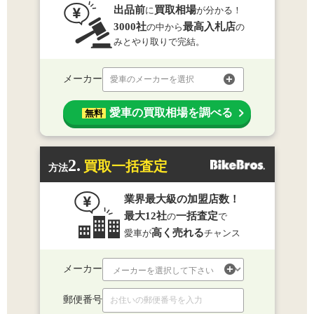
出品前
買取相場
に
が分かる！
3000社
最高入札店
の中から
の
みとやり取りで完結。
メーカー
愛車のメーカーを選択
愛車の買取相場を調べる
無料
2.
買取一括査定
方法
業界最大級の加盟店数！
最大12社
一括査定
の
で
高く売れる
愛車が
チャンス
メーカー
郵便番号