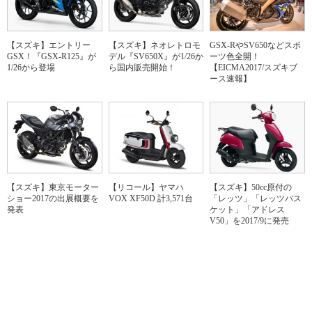
【スズキ】エントリー
【スズキ】ネオレトロモ
GSX-RやSV650などスポ
GSX！『GSX-R125』が
デル『SV650X』が1/26か
ーツ色全開！
1/26から登場
ら国内販売開始！
【EICMA2017/スズキブ
ース速報】
【スズキ】東京モーター
【リコール】ヤマハ
【スズキ】50cc原付の
ショー2017の出展概要を
VOX XF50D 計3,571台
「レッツ」「レッツバス
発表
ケット」「アドレス
V50」を2017/9に発売