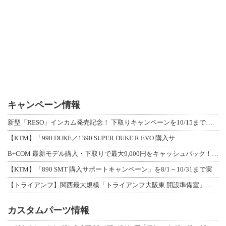
キャンペーン情報
新型「RESO」インカム発売記念！ 下取りキャンペーンを10/15まで延長して開
【KTM】「990 DUKE／1390 SUPER DUKE R EVO 購入サ
B+COM 最新モデル購入・下取りで最大9,000円をキャッシュバック！「B+F
【KTM】「890 SMT 購入サポートキャンペーン」を8/1～10/31まで実
【トライアンフ】関西最大規模「トライアンフ大阪東 開設準備室」がオープン！ 限定
カスタムパーツ情報