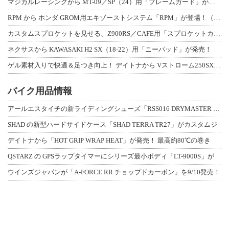
マジカルレーシングから MT-09／SP（24）用「フレームガード」が登場！
RPM から ホンダ GROM用エキゾーストシステム「RPM」が登場！（動画あり
カスタムスプロケットを見せる、Z900RS／CAFE用「スプロケットカバーフルキ
ネクサスから KAWASAKI H2 SX（18-22）用「ニーパッド」が発売！
ゲル素材入りで快適＆足つき向上！ デイトナから Vストローム250SX用「快適ロ
バイク用品情報
アールエスタイチの新ライディングシューズ「RSS016 DRYMASTER スト
SHAD の新型ハードサイドケース「SHAD TERRA TR27」がカスタムジ
デイトナから「HOT GRIP WRAP HEAT」が発売！ 最高約80℃の巻き
QSTARZ の GPSラップタイマーにシリーズ最小ボディ「LT-9000S」が
ウインズジャパンが「A-FORCE RR チョップドカーボン」を9/10発売！