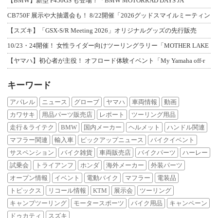
【BMW】新型 F450GS も登場！「BMW MOTORRAD DAYS JA
CB750F 展示や大抽選会も！ 8/22開催「2026グッドスマイルミーティン
【スズキ】「GSX-S/R Meeting 2026」オリジナルグッズの先行販売
10/23・24開催！ 女性ライダー向けツーリングラリー「MOTHER LAKE
【ヤマハ】初心者が主役！ オフロード体験イベント「My Yamaha off-r
キーワード
アパレル
ニュース
グローブ
ヤマハ
車両情報
動画
カワサキ
用品パーツ販売店
レポート
ツーリング用品
走行＆ライテク
BMW
国内メーカー
ヘルメット
ハンドル関連
マフラー関連
輸入車
ピックアップニュース
バイクイベント
サスペンション
バイク雑貨
車両販売店
バイクパーツ
ハーレー
試乗会
トライアンフ
ホンダ
海外メーカー
外装パーツ
オープン情報
イベント
電動バイク
マフラー
電装品
トピックス
リコール情報
KTM
展示会
ツーリング
キャンプツーリング
モータースポーツ
バイク用品
キャンペーン
ドゥカティ
スズキ