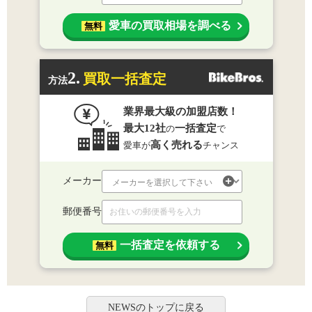
愛車の買取相場を調べる
無料
2.
買取一括査定
方法
業界最大級の加盟店数！
最大12社
一括査定
の
で
高く売れる
愛車が
チャンス
メーカー
郵便番号
一括査定を依頼する
無料
NEWSのトップに戻る