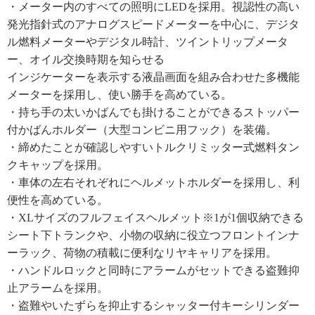
・メーター内のすべての照明にLEDを採用。視認性の高い
発光指針式のアナログスピードメーターを中心に、デジタ
ル燃料メーターやデジタル時計、ツイントリップメータ
ー、オイル交換時期を知らせる
インジケーターを表示する液晶画面を組み合わせた多機能
メーターを採用し、使い勝手を高めている。
・持ち手の太いかばんでも掛けることができるストッパー
付かばんホルダー（大型コンビニ用フック）を装備。
・締めたことが確認しやすいトルクリミッター式燃料タン
クキャップを採用。
・車体の左右それぞれにヘルメットホルダーを採用し、利
便性を高めている。
・XLサイズのフルフェイスヘルメット※1が1個収納できる
シート下トランクや、小物の収納に役立つフロントインナ
ーラック、荷物の積載に便利なリヤキャリアを採用。
・ハンドルロックと同時にアラームがセットできる盗難抑
止アラームを採用。
・盗難やいたずらを抑止するシャッター付キーシリンダー