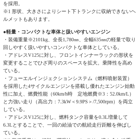
を採用。
※1 形状、大きさによりシート下トランクに収納できないヘ
ルメットもあります。
●軽量・コンパクトな車体と扱いやすいエンジン
・装備重量※2101kg、全長1,780㎜、全幅635㎜の軽量で取り
回しやすく扱いやすいコンパクトな車体としている。
・アドレスV125に対し、フロントインナーラックの形状を
変更することでひざ周りのスペースを拡大。乗降性を高め
ている。
・フューエルインジェクションシステム（燃料噴射装置）
を採用した4サイクルエンジンを搭載し優れたエンジン始動
性に加え、燃費性能（60km/h時 定地燃費※3：52.0km/L）
と力強い走り（高出力：7.3kW＜9.9PS＞/7,500rpm）を両立
している。
・アドレスV125に対し、燃料タンク容量を0.3L増量して
6.3Lとすることで、一回の給油での航続走行距離を伸ばし
ている。