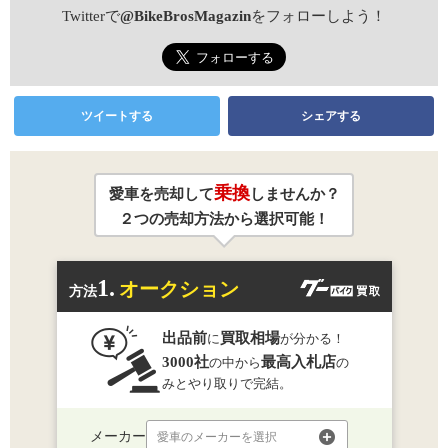
Twitterで
@BikeBrosMagazin
をフォローしよう！
ツイートする
シェアする
乗換
愛車を売却して
しませんか？
２つの売却方法から選択可能！
1.
オークション
方法
出品前
買取相場
に
が分かる！
3000社
最高入札店
の中から
の
みとやり取りで完結。
メーカー
愛車のメーカーを選択