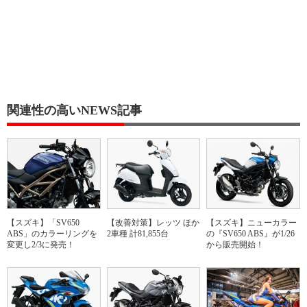
関連性の高いNEWS記事
【スズキ】「SV650
【改善対策】レッツ ほか
【スズキ】ニューカラー
ABS」のカラーリングを
2車種 計81,855台
の『SV650 ABS』が1/26
変更し2/3に発売！
から販売開始！