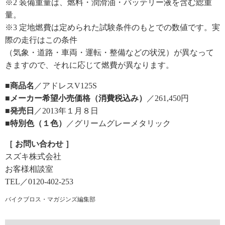
※2 装備重量は、燃料・潤滑油・バッテリー液を含む総重
量。
※3 定地燃費は定められた試験条件のもとでの数値です。実
際の走行はこの条件
（気象・道路・車両・運転・整備などの状況）が異なって
きますので、それに応じて燃費が異なります。
■商品名
／アドレスV125S
■メーカー希望小売価格（消費税込み）
／261,450円
■発売日
／2013年１月８日
■特別色（１色）
／グリームグレーメタリック
［ お問い合わせ ］
スズキ株式会社
お客様相談室
TEL／0120-402-253
バイクブロス・マガジンズ編集部