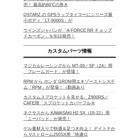
売！ 最高約80℃の巻き
QSTARZ の GPSラップタイマーにシリーズ最
小ボディ「LT-9000S」が
ウインズジャパンが「A-FORCE RR チョップ
ドカーボン」を9/10発売！
カスタムパーツ情報
マジカルレーシングから MT-09／SP（24）用
「フレームガード」が登場！
RPM から ホンダ GROM用エキゾーストシステ
ム「RPM」が登場！（動画あり
カスタムスプロケットを見せる、Z900RS／
CAFE用「スプロケットカバーフルキ
ネクサスから KAWASAKI H2 SX（18-22）用
「ニーパッド」が発売！
ゲル素材入りで快適＆足つき向上！ デイトナか
ら Vストローム250SX用「快適ロ