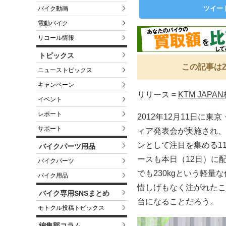
ツイー
バイク動画
電動バイク
リコール情報
トピックス
この記事は2
ニューストピックス
キャンペーン
リリース =
KTM JAPA
イベント
レポート
2012年12月11日に東
サポート
ィア発表会が実施され、
ンとして注目を集める11
バイクパーツ用品
ースも本日（12日）に
バイクパーツ
でも230kgという軽
バイク用品
惜しげもなく注がれたこ
バイク専用SNSまとめ
台になることだろう。
モトクル投稿トピックス
編集部コラム