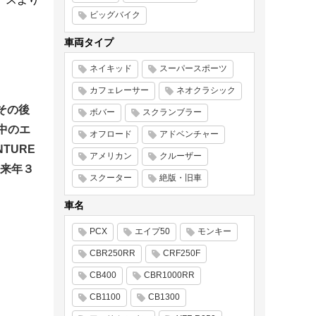
ビッグバイク
車両タイプ
ネイキッド
スーパースポーツ
カフェレーサー
ネオクラシック
その後
ボバー
スクランブラー
中のエ
オフロード
アドベンチャー
TURE
アメリカン
クルーザー
は来年３
スクーター
絶版・旧車
車名
PCX
エイプ50
モンキー
CBR250RR
CRF250F
CB400
CBR1000RR
CB1100
CB1300