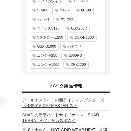
アフリカツイン
YZF-R250
SR400
MT-07
MT-09
YZF-R1
XSR900
アドレスV125
GSX250R
Vストローム250
GSX-R1000
GSX-S1000
ハヤブサ
ニンジャ250
Z900RS
ニンジャ1000
ZRX1200
バイク用品情報
アールエスタイチの新ライディングシューズ
「RSS016 DRYMASTER スト
SHAD の新型ハードサイドケース「SHAD
TERRA TR27」がカスタムジ
デイトナから「HOT GRIP WRAP HEAT」が発