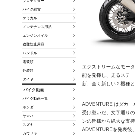
プロテクター
バイク雑貨
ケミカル
メンテナンス用品
エンジンオイル
盗難防止用品
ハンドル
電装類
エクストリームなモータ
外装類
能を発揮し、走るステー
タイヤ
新、全く新しい２機種と
バイク動画
バイク動画一覧
ADVENTURE はダ
ホンダ
受け継いだ、文字通りの
ヤマハ
ンの皆様から絶大な支持
スズキ
ADVENTUREを発
カワサキ