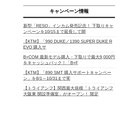
キャンペーン情報
新型「RESO」インカム発売記念！ 下取りキャ
ンペーンを10/15まで延長して開
【KTM】「990 DUKE／1390 SUPER DUKE R
EVO 購入サ
B+COM 最新モデル購入・下取りで最大9,000円
をキャッシュバック！「B+F
【KTM】「890 SMT 購入サポートキャンペー
ン」を8/1～10/31まで実
【トライアンフ】関西最大規模「トライアンフ
大阪東 開設準備室」がオープン！ 限定