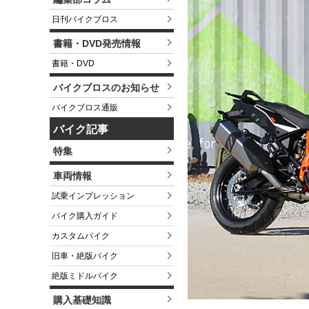
日刊バイクブロス
書籍・DVD発売情報
書籍・DVD
バイクブロスのお知らせ
バイクブロス通販
バイク記事
特集
車両情報
試乗インプレッション
バイク購入ガイド
カスタムバイク
旧車・絶版バイク
絶版ミドルバイク
購入基礎知識