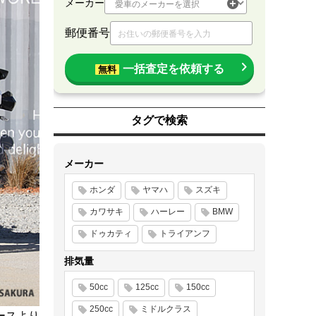
メーカー
郵便番号
一括査定を依頼する
無料
タグで検索
メーカー
ホンダ
ヤマハ
スズキ
カワサキ
ハーレー
BMW
ドゥカティ
トライアンフ
排気量
50cc
125cc
150cc
250cc
ミドルクラス
ースより