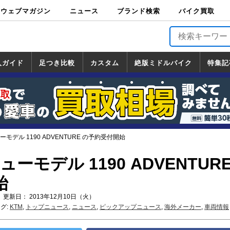
ウェブマガジン
ニュース
ブランド検索
バイク買取
バイクブロス・
原付＆ミニバイ
スポーツ＆ネイ
アメリカン＆ツ
ビッグスクータ
オフロード
バージンハーレ
バージンBMW
バージンドゥカ
バージントライ
ニュース
車両情報
イベント
キャンペ
トピック
バイク用
バイクパ
書籍・
サポート
お知らせ
ブランドを検
ブランドボイ
バイク買取
マガジンズ
ク
キッド
アラー
ー
ー
ティ
アンフ
TOP
ーン
ス
品
ーツ
DVD
索
ス
入ガイド
足つき比較
カスタム
絶版ミドルバイク
特集記
入ガイド
ンダ
マハ
ズキ
ワサキ
カスタム
ホンダ
ヤマハ
スズキ
カワサキ
道の駅調査隊
ツーリング情報局
日本の道50選
国道めぐり
林道ツーリング
絶版ミドルバイク
ホンダ
ヤマハ
スズキ
カワサキ
覧
一覧
一覧
ーモデル 1190 ADVENTURE の予約受付開始
ューモデル 1190 ADVENTURE
始
 更新日： 2013年12月10日（火）
グ:
KTM
,
トップニュース
,
ニュース
,
ピックアップニュース
,
海外メーカー
,
車両情報