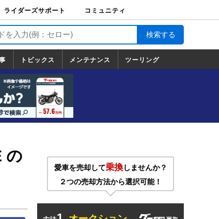
ライダーズサポート
コミュニティ
ライダーズサポート
バイク輸送
バイクガレージライ
バイク車両保険
ロードサービス
バイク試乗
コミュニティ
日記
ツーリング
カスタム
TOP
フ
TOP
事
トピックス
メンテナンス
ツーリング
トピックス
ホンダ
ヤマハ
スズキ
カワサキ
ハーレーダ
BMW
ドゥカティ
トライアン
メンテナンス
基本整備
部位別メンテ
工具の使い方
ツール100選
メンテのうん
一覧
ビッドソン
フ
一覧
ちく
 の
乗換
愛車を売却して
しませんか？
２つの売却方法から選択可能！
1.
オークション