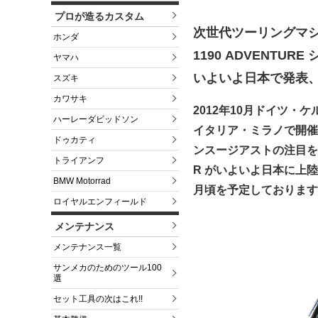
プロが造るカスタム
次世代ツーリングマ
ホンダ
1190 ADVENTUR
ヤマハ
いよいよ日本で発表
スズキ
カワサキ
2012年10月ドイツ・
ハーレーダビッドソン
イタリア・ミラノで開催
ドゥカティ
ンスージアストの注目を集め
トライアンフ
R がいよいよ日本に上
BMW Motorrad
月頃を予定しております
ロイヤルエンフィールド
メンテナンス
メンテナンス一覧
サンメカのためのツール100
選
セット工具の次はこれ!!