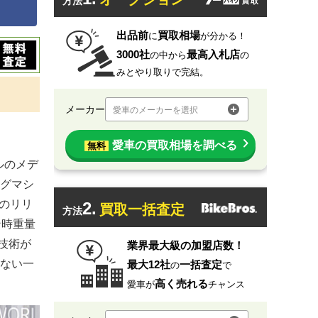
方法
出品前
買取相場
に
が分かる！
3000社
最高入札店
の中から
の
みとやり取りで完結。
メーカー
愛車のメーカーを選択
愛車の買取相場を調べる
無料
デルのメデ
グマシ
始のリリ
2.
買取一括査定
方法
ン時重量
技術が
業界最大級の加盟店数！
ない一
最大12社
一括査定
の
で
高く売れる
愛車が
チャンス