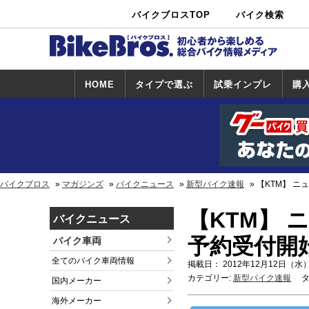
バイクブロスTOP
バイク検索
中古バイ
カタログ検
ショップ検
ク・新車検
索
索
索
HOME
タイプで選ぶ
試乗インプレ
購
スポーツ＆ネ
原付＆ミニバ
アメリカン＆
ビッグスクー
オフロード
試乗インプレ
ホンダ
ヤマハ
スズキ
カワサキ
ハーレー
BMW
トライアンフ
ドゥカティ
購
ホ
ヤ
ス
カ
イキッド
イク
クルーザー
ター
一覧
一
バイクブロス
マガジンズ
バイクニュース
新型バイク速報
【KTM】 ニュ
【KTM】 ニ
バイクニュース
予約受付開
バイク車両
全てのバイク車両情報
掲載日： 2012年12月12日（水）
カテゴリー:
新型バイク速報
タ
国内メーカー
海外メーカー