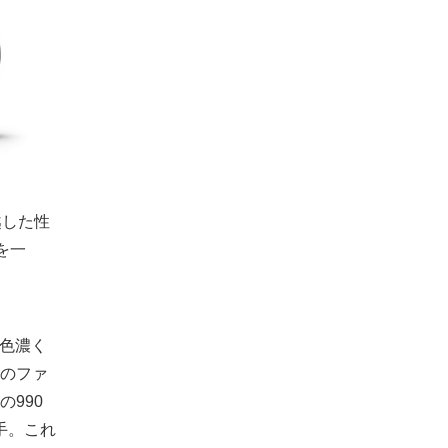
越した性
を一
を色濃く
のファ
990
手。これ