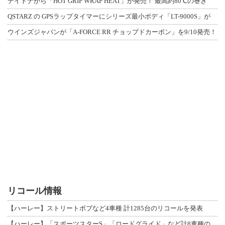
デイトナから「HOT GRIP WRAP HEAT」が発売！ 最高約80℃の巻き
QSTARZ の GPSラップタイマーにシリーズ最小ボディ「LT-9000S」が
ウインズジャパンが「A-FORCE RR チョップドカーボン」を9/10発売！
リコール情報
【ハーレー】ストリートボブなど4車種 計1285台のリコールを発表
【ハーレー】「スポーツスターS」「ロードグライド」など計8車種のリコールを発表