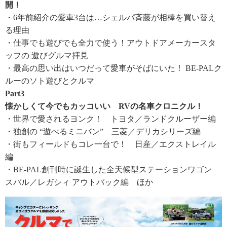
開！
・6年前紹介の愛車3台は…シェルパ斉藤が相棒を買い替え
る理由
・仕事でも遊びでも全力で使う！アウトドアメーカースタ
ッフの 遊びグルマ拝見
・最高の思い出はいつだって愛車がそばにいた！ BE-PALク
ルーのソト遊びとクルマ
Part3
懐かしくて今でもカッコいい RVの名車クロニクル！
・世界で愛されるヨンク！ トヨタ／ランドクルーザー編
・独創の “遊べるミニバン” 三菱／デリカシリーズ編
・街もフィールドもコレ一台で！ 日産／エクストレイル
編
・BE-PAL創刊時に誕生した全天候型ステーションワゴン
スバル／レガシィ アウトバック編 ほか