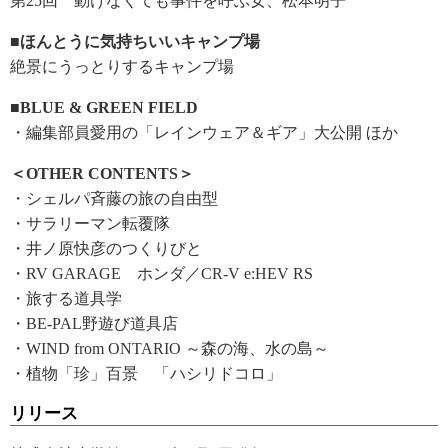
第25回 動けなくても事件を呼ぶ女、松本明子
■ほんとうに気持ちいいキャンプ場
絶景にうっとりするキャンプ場
■BLUE & GREEN FIELD
・編集部員愛用の「レインウェア＆ギア」大公開 ほか
＜OTHER CONTENTS＞
・シェルパ斉藤の旅の自由型
・サラリーマン転覆隊
・井ノ原快彦のつくりびと
・RV GARAGE ホンダ／CR-V e:HEV RS
・旅する道具学
・BE-PAL野遊び道具店
・WIND from ONTARIO ～森の海、水の島～
・植物「珍」百景 「ハシリドコロ」
リリース