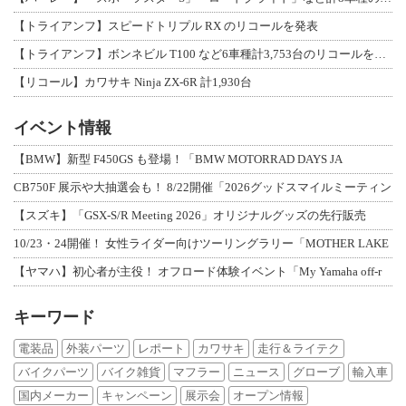
【トライアンフ】スピードトリプル RX のリコールを発表
【トライアンフ】ボンネビル T100 など6車種計3,753台のリコールを発表
【リコール】カワサキ Ninja ZX-6R 計1,930台
イベント情報
【BMW】新型 F450GS も登場！「BMW MOTORRAD DAYS JA
CB750F 展示や大抽選会も！ 8/22開催「2026グッドスマイルミーティン
【スズキ】「GSX-S/R Meeting 2026」オリジナルグッズの先行販売
10/23・24開催！ 女性ライダー向けツーリングラリー「MOTHER LAKE
【ヤマハ】初心者が主役！ オフロード体験イベント「My Yamaha off-r
キーワード
電装品
外装パーツ
レポート
カワサキ
走行＆ライテク
バイクパーツ
バイク雑貨
マフラー
ニュース
グローブ
輸入車
国内メーカー
キャンペーン
展示会
オープン情報