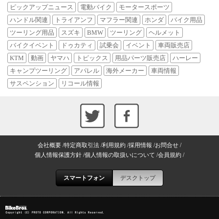
ピックアップニュース
電動バイク
モータースポーツ
ハンドル関連
トライアンフ
マフラー関連
ホンダ
バイク用品
ツーリング用品
スズキ
BMW
ツーリング
ヘルメット
バイクイベント
ドゥカティ
試乗会
イベント
車両販売店
KTM
動画
ヤマハ
トピックス
用品パーツ販売店
ハーレー
キャンプツーリング
アパレル
海外メーカー
車両情報
サスペンション
リコール情報
会社概要
特定商取引法
利用規約
採用情報
お問合せ
個人情報保護方針
個人情報の取扱いについて
会員規約
スマートフォン
デスクトップ