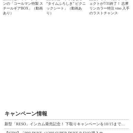
ンの「コールマン特製 ス
“タイムふろしき” ピクニ
ェクトが7/31終了！ 志摩
チールギアBOX」（動画
ックシート」（動画あ
リンカラー特注 vino 入手
あり）
り）
のラストチャンス
キャンペーン情報
新型「RESO」インカム発売記念！ 下取りキャンペーンを10/15まで延長して開