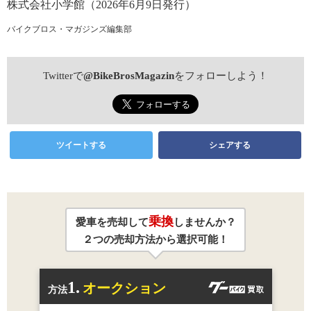
株式会社小学館（2026年6月9日発行）
バイクブロス・マガジンズ編集部
Twitterで
@BikeBrosMagazin
をフォローしよう！
ツイートする
シェアする
乗換
愛車を売却して
しませんか？
２つの売却方法から選択可能！
1.
オークション
方法