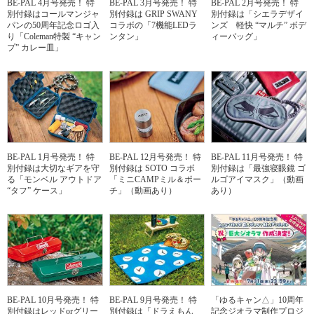
BE-PAL 4月号発売！ 特
BE-PAL 3月号発売！ 特
BE-PAL 2月号発売！ 特
別付録はコールマンジャ
別付録は GRIP SWANY
別付録は「シエラデザイ
パンの50周年記念ロゴ入
コラボの「7機能LEDラ
ンズ 軽快 “マルチ” ボデ
り「Coleman特製 “キャン
ンタン」
ィーバッグ」
プ” カレー皿」
BE-PAL 1月号発売！ 特
BE-PAL 12月号発売！ 特
BE-PAL 11月号発売！ 特
別付録は大切なギアを守
別付録は SOTO コラボ
別付録は「最強寝眼鏡 ゴ
る「モンベル アウトドア
「ミニCAMPミル＆ポー
ルゴアイマスク」（動画
“タフ” ケース」
チ」（動画あり）
あり）
BE-PAL 10月号発売！ 特
BE-PAL 9月号発売！ 特
「ゆるキャン△」10周年
別付録はレッドorグリー
別付録は「ドラえもん
記念ジオラマ制作プロジ