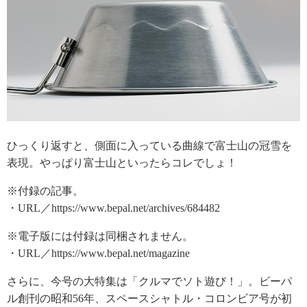
ひっくり返すと、側面に入っている曲線で富士山の冠雪を
表現。やっぱり富士山といったらコレでしょ！
※付録の記事。
・URL／https://www.bepal.net/archives/684482
※電子版には付録は同梱されません。
・URL／https://www.bepal.net/magazine
さらに、今号の大特集は「クルマでソト遊び！」。ビーパ
ル創刊の昭和56年、スペースシャトル・コロンビア号が初