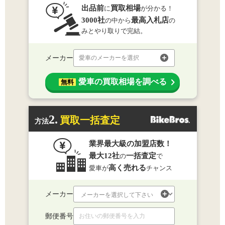
出品前
買取相場
に
が分かる！
3000社
最高入札店
の中から
の
みとやり取りで完結。
メーカー
愛車のメーカーを選択
愛車の買取相場を調べる
無料
2.
買取一括査定
方法
業界最大級の加盟店数！
最大12社
一括査定
の
で
高く売れる
愛車が
チャンス
メーカー
郵便番号