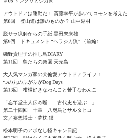
＃06 ドングリとシカ肉
アウトドアは運動だ！ 斎藤幸平が歩いてコモンを考えた
第8回 登山道は誰のものか？ 山中湖村
脱サラ猟師からの手紙 黒田未来雄
第9回 ドキュメント “ヘラジカ猟” 〈前編〉
磯野貴理子の推し鳥DIARY
第11回 鳥たちの楽園 天売島
大人気マンガ家の犬偏愛アウトドアライフ！
つの丸のふがふがDog Days
第13回 柑橘好きなわんこと苦手なわんこ
「忘竿堂主人伝奇噺 ―古代史を遊ぶ―」
第二十四回 十章 八咫烏とサルタヒコ
文／妄想博士・夢枕 獏
松本明子のアポなし軽キャン日記