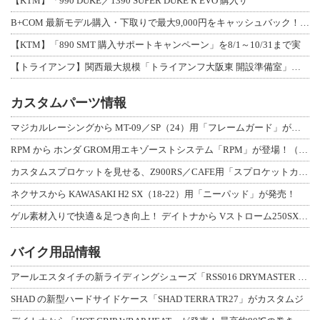
【KTM】「990 DUKE／1390 SUPER DUKE R EVO 購入サ
B+COM 最新モデル購入・下取りで最大9,000円をキャッシュバック！「B+F
【KTM】「890 SMT 購入サポートキャンペーン」を8/1～10/31まで実
【トライアンフ】関西最大規模「トライアンフ大阪東 開設準備室」がオープン！ 限定
カスタムパーツ情報
マジカルレーシングから MT-09／SP（24）用「フレームガード」が登場！
RPM から ホンダ GROM用エキゾーストシステム「RPM」が登場！（動画あり
カスタムスプロケットを見せる、Z900RS／CAFE用「スプロケットカバーフルキ
ネクサスから KAWASAKI H2 SX（18-22）用「ニーパッド」が発売！
ゲル素材入りで快適＆足つき向上！ デイトナから Vストローム250SX用「快適ロ
バイク用品情報
アールエスタイチの新ライディングシューズ「RSS016 DRYMASTER スト
SHAD の新型ハードサイドケース「SHAD TERRA TR27」がカスタムジ