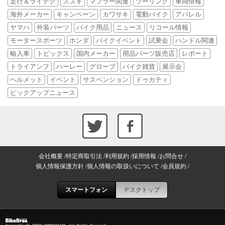
走行＆ライテク
スズキ
マフラー関連
ツーリング
車両情報
海外メーカー
キャンペーン
カワサキ
電動バイク
アパレル
ヤマハ
外装パーツ
バイク用品
ニュース
リコール情報
モータースポーツ
ホンダ
バイクイベント
試乗会
ハンドル関連
輸入車
トピックス
国内メーカー
用品パーツ販売店
レポート
トライアンフ
ハーレー
グローブ
バイク雑貨
展示会
ヘルメット
イベント
サスペンション
ドゥカティ
ピックアップニュース
会社概要
特定商取引法
利用規約
採用情報
お問合せ
個人情報保護方針
個人情報の取扱いについて
会員規約
スマートフォン
デスクトップ