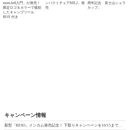
mont-bell入門」が発売！
ンパクトチェアMIL2」発
周年記念 富士山シェラ
限定ロゴ＆カラーで復刻
売
カップ」
したキャンプツール
BOX 付き
キャンペーン情報
新型「RESO」インカム発売記念！ 下取りキャンペーンを10/15まで延長して開