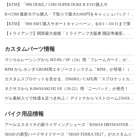
【KTM】「990 DUKE／1390 SUPER DUKE R EVO 購入サ
B+COM 最新モデル購入・下取りで最大9,000円をキャッシュバック！「B+F
【KTM】「890 SMT 購入サポートキャンペーン」を8/1～10/31まで実
【トライアンフ】関西最大規模「トライアンフ大阪東 開設準備室」がオープン！ 限定
カスタムパーツ情報
マジカルレーシングから MT-09／SP（24）用「フレームガード」が登場！
RPM から ホンダ GROM用エキゾーストシステム「RPM」が登場！（動画あり
カスタムスプロケットを見せる、Z900RS／CAFE用「スプロケットカバーフルキ
ネクサスから KAWASAKI H2 SX（18-22）用「ニーパッド」が発売！
ゲル素材入りで快適＆足つき向上！ デイトナから Vストローム250SX用「快適ロ
バイク用品情報
アールエスタイチの新ライディングシューズ「RSS016 DRYMASTER スト
SHAD の新型ハードサイドケース「SHAD TERRA TR27」がカスタムジ