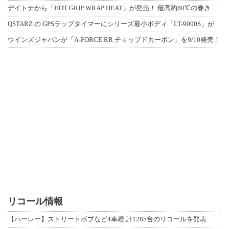
デイトナから「HOT GRIP WRAP HEAT」が発売！ 最高約80℃の巻き
QSTARZ の GPSラップタイマーにシリーズ最小ボディ「LT-9000S」が
ウインズジャパンが「A-FORCE RR チョップドカーボン」を9/10発売！
リコール情報
【ハーレー】ストリートボブなど4車種 計1285台のリコールを発表