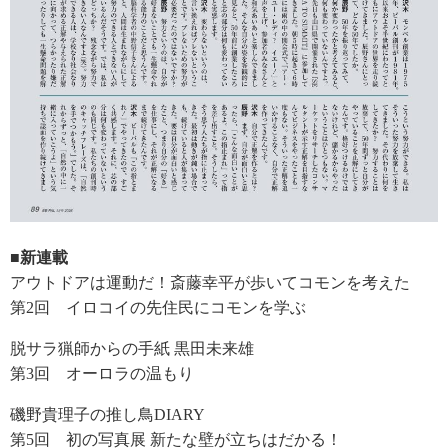
■新連載
アウトドアは運動だ！斎藤幸平が歩いてコモンを考えた
第2回 イロコイの先住民にコモンを学ぶ
脱サラ猟師からの手紙 黒田未来雄
第3回 オーロラの温もり
磯野貴理子の推し鳥DIARY
第5回 初の写真展 新たな壁が立ちはだかる！