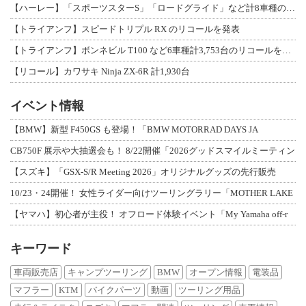
【ハーレー】「スポーツスターS」「ロードグライド」など計8車種のリコールを発表
【トライアンフ】スピードトリプル RX のリコールを発表
【トライアンフ】ボンネビル T100 など6車種計3,753台のリコールを発表
【リコール】カワサキ Ninja ZX-6R 計1,930台
イベント情報
【BMW】新型 F450GS も登場！「BMW MOTORRAD DAYS JA
CB750F 展示や大抽選会も！ 8/22開催「2026グッドスマイルミーティン
【スズキ】「GSX-S/R Meeting 2026」オリジナルグッズの先行販売
10/23・24開催！ 女性ライダー向けツーリングラリー「MOTHER LAKE
【ヤマハ】初心者が主役！ オフロード体験イベント「My Yamaha off-r
キーワード
車両販売店
キャンプツーリング
BMW
オープン情報
電装品
マフラー
KTM
バイクパーツ
動画
ツーリング用品