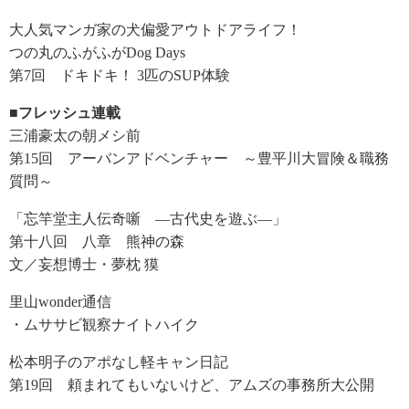
大人気マンガ家の犬偏愛アウトドアライフ！
つの丸のふがふがDog Days
第7回 ドキドキ！ 3匹のSUP体験
■フレッシュ連載
三浦豪太の朝メシ前
第15回 アーバンアドベンチャー ～豊平川大冒険＆職務
質問～
「忘竿堂主人伝奇噺 ―古代史を遊ぶ―」
第十八回 八章 熊神の森
文／妄想博士・夢枕 獏
里山wonder通信
・ムササビ観察ナイトハイク
松本明子のアポなし軽キャン日記
第19回 頼まれてもいないけど、アムズの事務所大公開