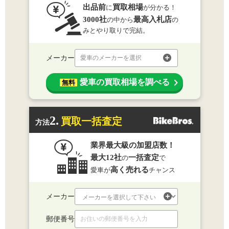
出品前
買取相場
に
が分かる！
3000社
最高入札店
の中から
の
みとやり取りで完結。
メーカー
愛車のメーカーを選択
愛車の買取相場を調べる
無料
2.
買取一括査定
方法
業界最大級の加盟店数！
最大12社
一括査定
の
で
高く売れる
愛車が
チャンス
メーカー
郵便番号