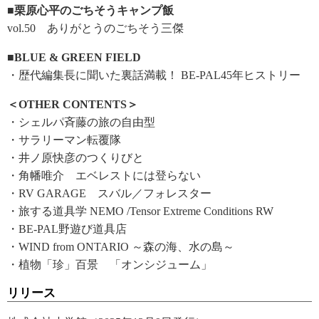
■栗原心平のごちそうキャンプ飯
vol.50 ありがとうのごちそう三傑
■BLUE & GREEN FIELD
・歴代編集長に聞いた裏話満載！ BE-PAL45年ヒストリー
＜OTHER CONTENTS＞
・シェルパ斉藤の旅の自由型
・サラリーマン転覆隊
・井ノ原快彦のつくりびと
・角幡唯介 エベレストには登らない
・RV GARAGE スバル／フォレスター
・旅する道具学 NEMO /Tensor Extreme Conditions RW
・BE-PAL野遊び道具店
・WIND from ONTARIO ～森の海、水の島～
・植物「珍」百景 「オンシジューム」
リリース