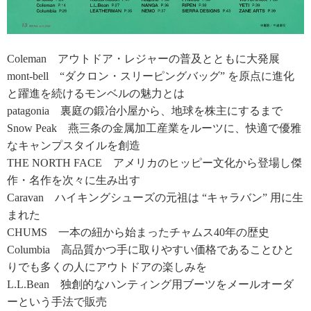
Coleman アウトドア・レジャーの普及とともに大発展
mont-bell “ダクロン・スリーピングバッグ” を原点に進化
と躍進を続けるモンベルの魅力とは
patagonia 裏庭の鍛冶小屋から、地球を株主にするまで
Snow Peak 燕三条の金属加工産業をルーツに、快適で優雅
なキャンプスタイルを創造
THE NORTH FACE アメリカのヒッピー文化から登場し傑
作・名作を次々に生み出す
Caravan ハイキングシューズの元祖は “キャラバン” 用に生
まれた
CHUMS 一本の紐から始まったチャムス40年の歴史
Columbia 高品質かつ手に取りやすい価格であることひと
りでも多くの人にアウトドアの楽しみを
L.L.Bean 独創的なハンティング用ブーツをメールオーダ
ーという手法で販売