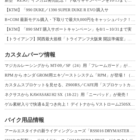
新型「RESO」インカム発売記念！ 下取りキャンペーンを10/15まで延長して開
【KTM】「990 DUKE／1390 SUPER DUKE R EVO 購入サ
B+COM 最新モデル購入・下取りで最大9,000円をキャッシュバック！「B+F
【KTM】「890 SMT 購入サポートキャンペーン」を8/1～10/31まで実
【トライアンフ】関西最大規模「トライアンフ大阪東 開設準備室」がオープン！ 限定
カスタムパーツ情報
マジカルレーシングから MT-09／SP（24）用「フレームガード」が登場！
RPM から ホンダ GROM用エキゾーストシステム「RPM」が登場！（動画あり
カスタムスプロケットを見せる、Z900RS／CAFE用「スプロケットカバーフルキ
ネクサスから KAWASAKI H2 SX（18-22）用「ニーパッド」が発売！
ゲル素材入りで快適＆足つき向上！ デイトナから Vストローム250SX用「快適ロ
バイク用品情報
アールエスタイチの新ライディングシューズ「RSS016 DRYMASTER スト