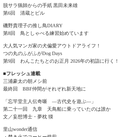
脱サラ猟師からの手紙 黒田未来雄
第6回 清蔵とビル
磯野貴理子の推し鳥DIARY
第8回 鳥としゃべる練習始めています
大人気マンガ家の犬偏愛アウトドアライフ！
つの丸のふがふがDog Days
第9回 わんこたちとのお正月 2026年の初詣に行く！
■フレッシュ連載
三浦豪太の朝メシ前
最終回 BBF仲間がそれぞれ新天地に
「忘竿堂主人伝奇噺 ―古代史を遊ぶ―」
第二十一回 九章 天鳥船に乗っていたのは誰か
文／妄想博士・夢枕 獏
里山wonder通信
・焚き火でコーヒー焙煎