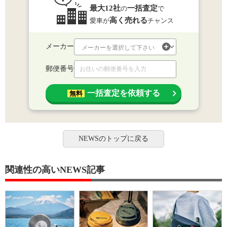
最大12社
一括査定
の
で
高く売れる
愛車が
チャンス
メーカー
郵便番号
一括査定を依頼する
無料
NEWSのトップに戻る
関連性の高いNEWS記事