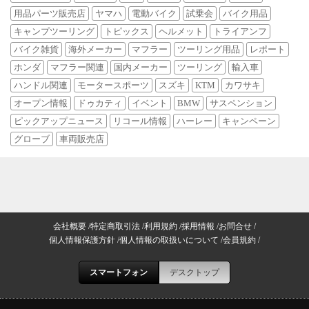
用品パーツ販売店
ヤマハ
電動バイク
試乗会
バイク用品
キャンプツーリング
トピックス
ヘルメット
トライアンフ
バイク雑貨
海外メーカー
マフラー
ツーリング用品
レポート
ホンダ
マフラー関連
国内メーカー
ツーリング
輸入車
ハンドル関連
モータースポーツ
スズキ
KTM
カワサキ
オープン情報
ドゥカティ
イベント
BMW
サスペンション
ピックアップニュース
リコール情報
ハーレー
キャンペーン
グローブ
車両販売店
会社概要
特定商取引法
利用規約
採用情報
お問合せ
個人情報保護方針
個人情報の取扱いについて
会員規約
スマートフォン
デスクトップ