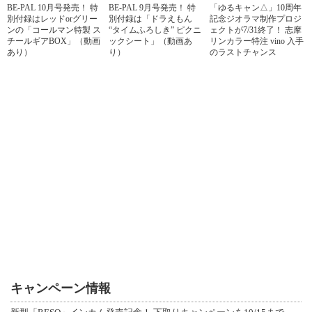
BE-PAL 10月号発売！ 特
BE-PAL 9月号発売！ 特
「ゆるキャン△」10周年
別付録はレッドorグリー
別付録は「ドラえもん
記念ジオラマ制作プロジ
ンの「コールマン特製 ス
“タイムふろしき” ピクニ
ェクトが7/31終了！ 志摩
チールギアBOX」（動画
ックシート」（動画あ
リンカラー特注 vino 入手
あり）
り）
のラストチャンス
キャンペーン情報