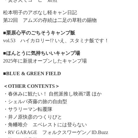
松本明子のアポなし軽キャン日記
第22回 アムズの存続は二足の草鞋の賜物
■栗原心平のごちそうキャンプ飯
vol.53 ハイカロリー!? いえ、スタミナ飯です！
■ほんとうに気持ちいいキャンプ場
2025年に新規オープンしたキャンプ場
■BLUE & GREEN FIELD
＜OTHER CONTENTS＞
・春休みに観たい！ 自然派推し映画7選 ほか
・シェルパ斉藤の旅の自由型
・サラリーマン転覆隊
・井ノ原快彦のつくりびと
・角幡唯介 エベレストには登らない
・RV GARAGE フォルクスワーゲン／ID.Buzz