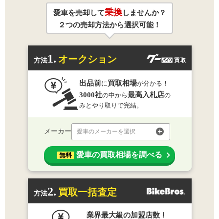
乗換
愛車を売却して
しませんか？
２つの売却方法から選択可能！
1.
オークション
方法
出品前
買取相場
に
が分かる！
3000社
最高入札店
の中から
の
みとやり取りで完結。
メーカー
愛車のメーカーを選択
愛車の買取相場を調べる
無料
2.
買取一括査定
方法
業界最大級の加盟店数！