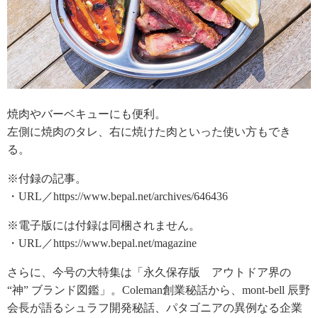
焼肉やバーベキューにも便利。
左側に焼肉のタレ、右に焼けた肉といった使い方もでき
る。
※付録の記事。
・URL／https://www.bepal.net/archives/646436
※電子版には付録は同梱されません。
・URL／https://www.bepal.net/magazine
さらに、今号の大特集は「永久保存版 アウトドア界の
“神” ブランド図鑑」。Coleman創業秘話から、mont-bell 辰野
会長が語るシュラフ開発秘話、パタゴニアの異例なる企業