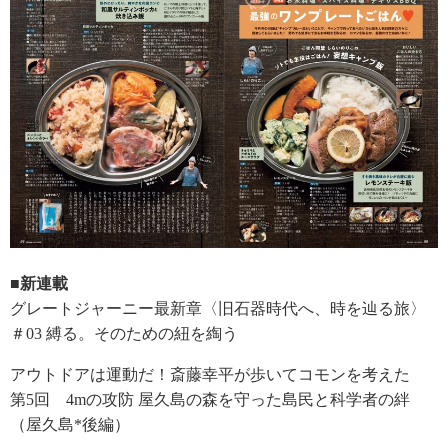
■新連載
グレートジャーニー最新章〈旧石器時代へ、時を辿る旅〉
＃03 縛る。そのための紐を綯う
アウトドアは運動だ！斎藤幸平が歩いてコモンを考えた
第5回 4mの攻防 屋久島の森を守った島民と科学者の絆
（屋久島*後編）