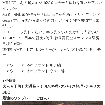
MILLET あの超人的登山家メスナーも信頼を置いたアルパ
インパック
MSR 登山家が作った「山岳安全研究所」というブランド
ogawa 大正時代から続く技術力とデザイン性を象徴する家
型テント
SOTO 一歩先じゃない、半歩先をいくのがちょうどいい
THERMOS 日本の新技術が加わり高真空ステンレス製魔
法びんが誕生
UNIFLAME 工芸用バーナーが、キャンプ用燃焼器具に発
展！
・アウトドア “神” ブランド ギア編
・アウトドア “神” ブランド ウェア編
■小特集
大人も子供も大満足～！お米料理×スパイス料理×テキサス
BBQ
最強のワンプレートごはん♥