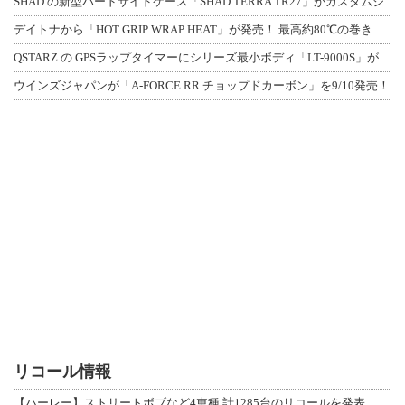
SHAD の新型ハードサイドケース「SHAD TERRA TR27」がカスタムジ
デイトナから「HOT GRIP WRAP HEAT」が発売！ 最高約80℃の巻き
QSTARZ の GPSラップタイマーにシリーズ最小ボディ「LT-9000S」が
ウインズジャパンが「A-FORCE RR チョップドカーボン」を9/10発売！
リコール情報
【ハーレー】ストリートボブなど4車種 計1285台のリコールを発表