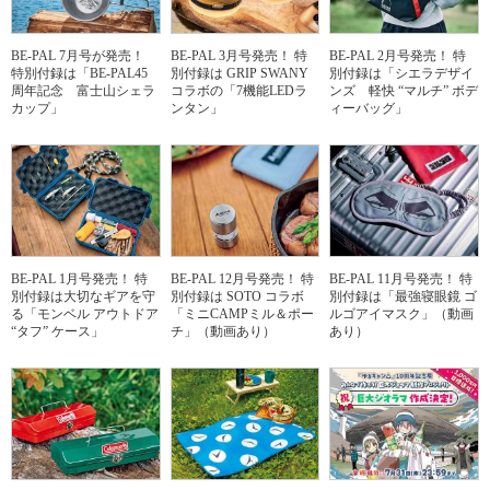
BE-PAL 7月号が発売！
BE-PAL 3月号発売！ 特
BE-PAL 2月号発売！ 特
特別付録は「BE-PAL45
別付録は GRIP SWANY
別付録は「シエラデザイ
周年記念 富士山シェラ
コラボの「7機能LEDラ
ンズ 軽快 “マルチ” ボデ
カップ」
ンタン」
ィーバッグ」
BE-PAL 1月号発売！ 特
BE-PAL 12月号発売！ 特
BE-PAL 11月号発売！ 特
別付録は大切なギアを守
別付録は SOTO コラボ
別付録は「最強寝眼鏡 ゴ
る「モンベル アウトドア
「ミニCAMPミル＆ポー
ルゴアイマスク」（動画
“タフ” ケース」
チ」（動画あり）
あり）