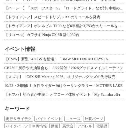
【ハーレー】「スポーツスターS」「ロードグライド」など計8車種のリコールを発表
【トライアンフ】スピードトリプル RX のリコールを発表
【トライアンフ】ボンネビル T100 など6車種計3,753台のリコールを発表
【リコール】カワサキ Ninja ZX-6R 計1,930台
イベント情報
【BMW】新型 F450GS も登場！「BMW MOTORRAD DAYS JA
CB750F 展示や大抽選会も！ 8/22開催「2026グッドスマイルミーティン
【スズキ】「GSX-S/R Meeting 2026」オリジナルグッズの先行販売
10/23・24開催！ 女性ライダー向けツーリングラリー「MOTHER LAKE
【ヤマハ】初心者が主役！ オフロード体験イベント「My Yamaha off-r
キーワード
走行＆ライテク
バイクイベント
ニュース
外装パーツ
バイクパーツ
車両情報
動画
展示会
アパレル
電装品