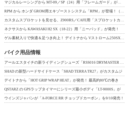
マジカルレーシングから MT-09／SP（24）用「フレームガード」が登場！
RPM から ホンダ GROM用エキゾーストシステム「RPM」が登場！（動画あり
カスタムスプロケットを見せる、Z900RS／CAFE用「スプロケットカバーフルキ
ネクサスから KAWASAKI H2 SX（18-22）用「ニーパッド」が発売！
ゲル素材入りで快適＆足つき向上！ デイトナから Vストローム250SX用「快適ロ
バイク用品情報
アールエスタイチの新ライディングシューズ「RSS016 DRYMASTER スト
SHAD の新型ハードサイドケース「SHAD TERRA TR27」がカスタムジ
デイトナから「HOT GRIP WRAP HEAT」が発売！ 最高約80℃の巻き
QSTARZ の GPSラップタイマーにシリーズ最小ボディ「LT-9000S」が
ウインズジャパンが「A-FORCE RR チョップドカーボン」を9/10発売！