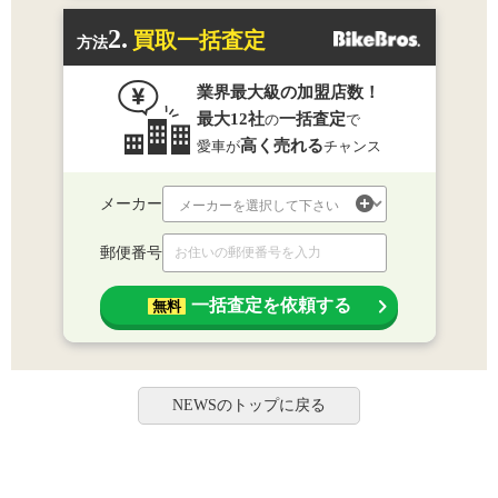
2.
買取一括査定
方法
業界最大級の加盟店数！
最大12社
一括査定
の
で
高く売れる
愛車が
チャンス
メーカー
郵便番号
一括査定を依頼する
無料
NEWSのトップに戻る