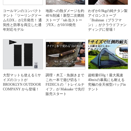
コールマンのコンパクト
地面への熱ダメージを約
わずか0.9kgの純チタン製
テント「ツーリングドー
40％削減！新型二次燃焼
アイロンストーブ
ム/LDX」が2月発売！ 通
ストーブ「tab.缶ストー
「Brahman（ブラフマ
気性と防寒を両立した通
ブEX」が10/10発売
ン）」がクラウドファン
年対応モデル
ディングに登場！
大型マットも使える Lサ
調理・木工・魚捌きまで
超軽量650g！最大風速
イズのコットが
これ一本で遊び切る！
40m/sの暴風にも耐える
BROOKLYN OUTDOOR
FEDECA の「トレイルナ
究極の全天候型バッグin
COMPANY から登場！
イフ」が Makuake で先行
テント
販売スタート