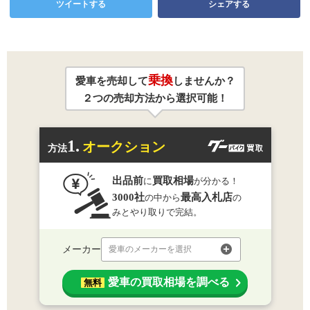
ツイートする
シェアする
乗換
愛車を売却して
しませんか？
２つの売却方法から選択可能！
1.
オークション
方法
出品前
買取相場
に
が分かる！
3000社
最高入札店
の中から
の
みとやり取りで完結。
メーカー
愛車のメーカーを選択
愛車の買取相場を調べる
無料