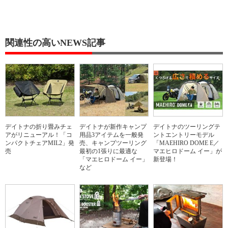
関連性の高いNEWS記事
デイトナの折り畳みチェ
デイトナが新作キャンプ
デイトナのツーリングテ
アがリニューアル！「コ
用品3アイテムを一般発
ントエントリーモデル
ンパクトチェアMIL2」発
売、キャンプツーリング
「MAEHIRO DOME E／
売
最初の1張りに最適な
マエヒロドーム イー」が
「マエヒロドーム イー」
新登場！
など