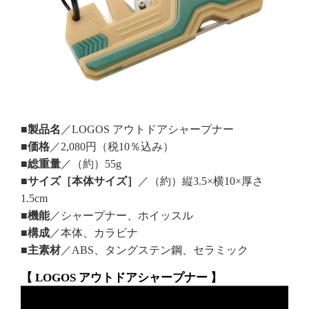
■製品名
／LOGOS アウトドアシャープナー
■価格
／2,080円（税10％込み）
■総重量
／（約）55g
■サイズ［本体サイズ］
／（約）縦3.5×横10×厚さ
1.5cm
■機能
／シャープナー、ホイッスル
■構成
／本体、カラビナ
■主素材
／ABS、タングステン鋼、セラミック
【 LOGOS アウトドアシャープナー 】