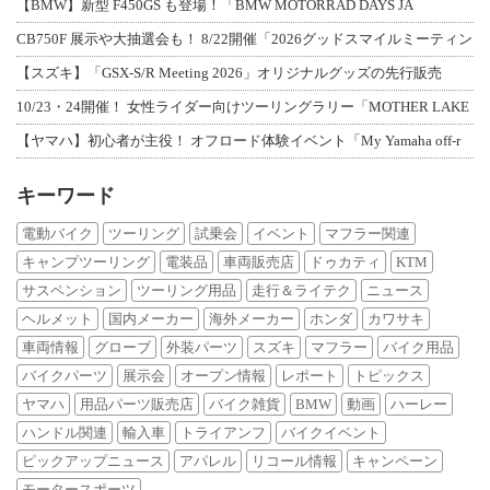
【BMW】新型 F450GS も登場！「BMW MOTORRAD DAYS JA
CB750F 展示や大抽選会も！ 8/22開催「2026グッドスマイルミーティン
【スズキ】「GSX-S/R Meeting 2026」オリジナルグッズの先行販売
10/23・24開催！ 女性ライダー向けツーリングラリー「MOTHER LAKE
【ヤマハ】初心者が主役！ オフロード体験イベント「My Yamaha off-r
キーワード
電動バイク
ツーリング
試乗会
イベント
マフラー関連
キャンプツーリング
電装品
車両販売店
ドゥカティ
KTM
サスペンション
ツーリング用品
走行＆ライテク
ニュース
ヘルメット
国内メーカー
海外メーカー
ホンダ
カワサキ
車両情報
グローブ
外装パーツ
スズキ
マフラー
バイク用品
バイクパーツ
展示会
オープン情報
レポート
トピックス
ヤマハ
用品パーツ販売店
バイク雑貨
BMW
動画
ハーレー
ハンドル関連
輸入車
トライアンフ
バイクイベント
ピックアップニュース
アパレル
リコール情報
キャンペーン
モータースポーツ