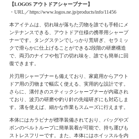
【LOGOS アウトドアシャープナー】
・URL／https://www.logos.ne.jp/products/info/11456
本アイテムは、切れ味が落ちた刃物を誰でも手軽にメ
ンテナンスできる、アウトドア仕様の携帯用シャープ
ナーです。タングステンでしっかり荒研ぎ、セラミッ
クで滑らかに仕上げることができる2段階の研磨構造
で、両刃のナイフや包丁の切れ味を、誰でも簡単に回
復できます。
片刃用シャープナーも備えており、家庭用からアウト
ドア用の刃物まで幅広く使える、実用的な設計です。
さらに、溝付きのスティックシャープナーが内蔵され
ており、波刃の研磨や釣り針の先端研ぎにも対応しま
す。溝を使えば、細かな作業もスムーズに行えます。
本体にはカラビナが標準装備されており、バッグやズ
ボンのベルトループに簡単装着が可能で、持ち運びも
ストレスフリーです。また、本体にはホイッスルを内