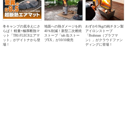
冬キャンプの底冷えにさ
地面への熱ダメージを約
わずか0.9kgの純チタン製
らば！ 軽量×極厚断熱マ
40％削減！新型二次燃焼
アイロンストーブ
ット「TRI-FLEC8エアマ
ストーブ「tab.缶ストー
「Brahman（ブラフマ
ット」がデイトナから登
ブEX」が10/10発売
ン）」がクラウドファン
場！
ディングに登場！