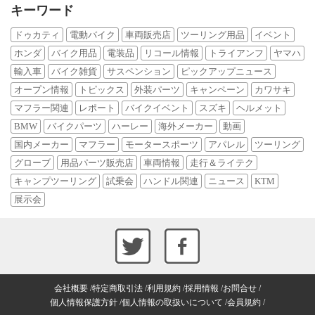
キーワード
ドゥカティ
電動バイク
車両販売店
ツーリング用品
イベント
ホンダ
バイク用品
電装品
リコール情報
トライアンフ
ヤマハ
輸入車
バイク雑貨
サスペンション
ピックアップニュース
オープン情報
トピックス
外装パーツ
キャンペーン
カワサキ
マフラー関連
レポート
バイクイベント
スズキ
ヘルメット
BMW
バイクパーツ
ハーレー
海外メーカー
動画
国内メーカー
マフラー
モータースポーツ
アパレル
ツーリング
グローブ
用品パーツ販売店
車両情報
走行＆ライテク
キャンプツーリング
試乗会
ハンドル関連
ニュース
KTM
展示会
会社概要
特定商取引法
利用規約
採用情報
お問合せ
個人情報保護方針
個人情報の取扱いについて
会員規約