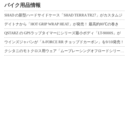
バイク用品情報
SHAD の新型ハードサイドケース「SHAD TERRA TR27」がカスタムジ
デイトナから「HOT GRIP WRAP HEAT」が発売！ 最高約80℃の巻き
QSTARZ の GPSラップタイマーにシリーズ最小ボディ「LT-9000S」が
ウインズジャパンが「A-FORCE RR チョップドカーボン」を9/10発売！
クシタニのモトクロス用ウェア「ムーブレーシングオフロードシリーズ」3アイテムが登