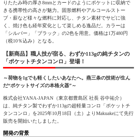
りたたみ時の厚さ8mmとカードのようにポケットに収納で
きる携帯性の高さが魅力。固形燃料やアルコールストー
ブ・薪など様々な燃料に対応し、チタン素材でサビに強
く、焼け色も経年変化として楽しめる逸品だ。カラーは
「シルバー」「ブラック」の2色を用意。価格は1万480円
（税10％込み）となる。
【新商品】職人技が宿る、わずか113gの純チタンの
「ポケットチタンコンロ」登場！
～荷物を1gでも軽くしたいあなたへ。燕三条の技術が生ん
だ“ポケットサイズの本格火器”～
株式会社YANA-JAPAN（東京都豊島区 社長 谷中祐介）
は、純チタン製でわずか113gの超軽量コンロ「ポケットチ
タンコンロ」を2025年10月18日（土）よりMakuakeにて先行
販売を開始いたしました。
開発の背景