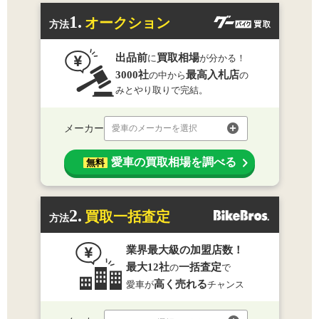
1.
オークション
方法
出品前
買取相場
に
が分かる！
3000社
最高入札店
の中から
の
みとやり取りで完結。
メーカー
愛車のメーカーを選択
愛車の買取相場を調べる
無料
2.
買取一括査定
方法
業界最大級の加盟店数！
最大12社
一括査定
の
で
高く売れる
愛車が
チャンス