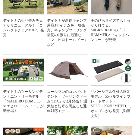
デイトナの折り畳みチェ
デイトナが新作キャンプ
手のひらサイズでもしっ
アがリニューアル！「コ
用品3アイテムを一般発
かり打てる、
ンパクトチェアMIL2」発
売、キャンプツーリング
MIGRATRAIL の「FIT
売
最初の1張りに最適な
HAMMER／フィットハ
「マエヒロドーム イー」
ンマー」が発売
など
デイトナのツーリングテ
コールマンのコンパクト
リバーシブル仕様の限定
ントエントリーモデル
テント「ツーリングドー
モデル「55セルフインフ
「MAEHIRO DOME E／
ム/LDX」が2月発売！ 通
レートマット・
マエヒロドーム イー」が
気性と防寒を両立した通
SOLO（2026LIMITED）」
新登場！
年対応モデル
がロゴスから発売（動画
あり）