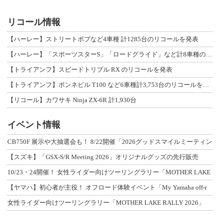
リコール情報
【ハーレー】ストリートボブなど4車種 計1285台のリコールを発表
【ハーレー】「スポーツスターS」「ロードグライド」など計8車種のリコールを発表
【トライアンフ】スピードトリプル RX のリコールを発表
【トライアンフ】ボンネビル T100 など6車種計3,753台のリコールを発表
【リコール】カワサキ Ninja ZX-6R 計1,930台
イベント情報
CB750F 展示や大抽選会も！ 8/22開催「2026グッドスマイルミーティン
【スズキ】「GSX-S/R Meeting 2026」オリジナルグッズの先行販売
10/23・24開催！ 女性ライダー向けツーリングラリー「MOTHER LAKE
【ヤマハ】初心者が主役！ オフロード体験イベント「My Yamaha off-r
女性ライダー向けツーリングラリー「MOTHER LAKE RALLY 2026」