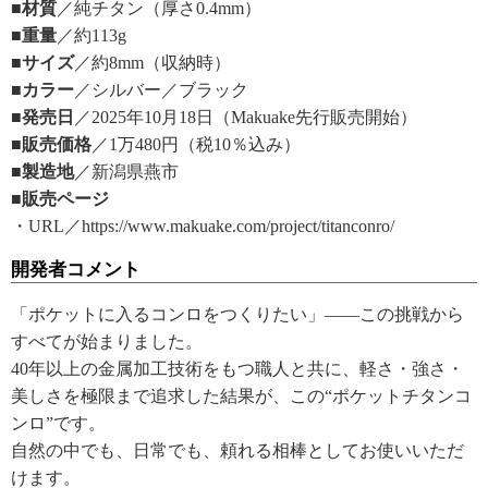
■材質
／純チタン（厚さ0.4mm）
■重量
／約113g
■サイズ
／約8mm（収納時）
■カラー
／シルバー／ブラック
■発売日
／2025年10月18日（Makuake先行販売開始）
■販売価格
／1万480円（税10％込み）
■製造地
／新潟県燕市
■販売ページ
・URL／https://www.makuake.com/project/titanconro/
開発者コメント
「ポケットに入るコンロをつくりたい」――この挑戦から
すべてが始まりました。
40年以上の金属加工技術をもつ職人と共に、軽さ・強さ・
美しさを極限まで追求した結果が、この“ポケットチタンコ
ンロ”です。
自然の中でも、日常でも、頼れる相棒としてお使いいただ
けます。