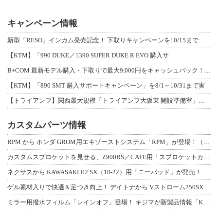
キャンペーン情報
新型「RESO」インカム発売記念！ 下取りキャンペーンを10/15まで延長して開
【KTM】「990 DUKE／1390 SUPER DUKE R EVO 購入サ
B+COM 最新モデル購入・下取りで最大9,000円をキャッシュバック！「B+F
【KTM】「890 SMT 購入サポートキャンペーン」を8/1～10/31まで実
【トライアンフ】関西最大規模「トライアンフ大阪東 開設準備室」がオープン！ 限定
カスタムパーツ情報
RPM から ホンダ GROM用エキゾーストシステム「RPM」が登場！（動画あり
カスタムスプロケットを見せる、Z900RS／CAFE用「スプロケットカバーフルキ
ネクサスから KAWASAKI H2 SX（18-22）用「ニーパッド」が発売！
ゲル素材入りで快適＆足つき向上！ デイトナから Vストローム250SX用「快適ロ
ミラー用撥水フィルム「レインオフ」登場！ キジマが新製品情報「KIJIMA NE