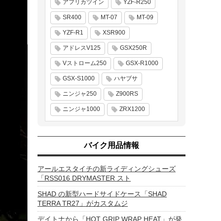
アフリカツイン
YZF-R250
SR400
MT-07
MT-09
YZF-R1
XSR900
アドレスV125
GSX250R
Vストローム250
GSX-R1000
GSX-S1000
ハヤブサ
ニンジャ250
Z900RS
ニンジャ1000
ZRX1200
バイク用品情報
アールエスタイチの新ライディングシューズ
「RSS016 DRYMASTER スト
SHAD の新型ハードサイドケース「SHAD
TERRA TR27」がカスタムジ
デイトナから「HOT GRIP WRAP HEAT」が発