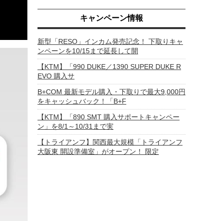
キャンペーン情報
新型「RESO」インカム発売記念！ 下取りキャ
ンペーンを10/15まで延長して開
【KTM】「990 DUKE／1390 SUPER DUKE R
EVO 購入サ
B+COM 最新モデル購入・下取りで最大9,000円
をキャッシュバック！「B+F
【KTM】「890 SMT 購入サポートキャンペー
ン」を8/1～10/31まで実
【トライアンフ】関西最大規模「トライアンフ
大阪東 開設準備室」がオープン！ 限定