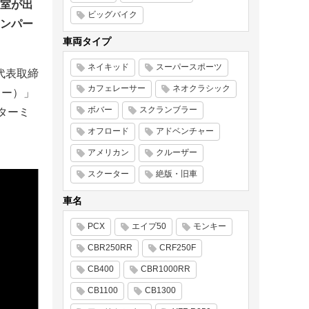
室が出
ビッグバイク
ンパー
車両タイプ
ネイキッド
スーパースポーツ
代表取締
カフェレーサー
ネオクラシック
ター）」
ボバー
スクランブラー
ルターミ
オフロード
アドベンチャー
アメリカン
クルーザー
スクーター
絶版・旧車
車名
PCX
エイプ50
モンキー
CBR250RR
CRF250F
CB400
CBR1000RR
CB1100
CB1300