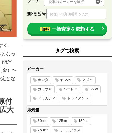
メーカー
郵便番号
一括査定を依頼する
無料
始する。
タグで検索
のとなっ
可能だ。
メーカー
（金）〜
予定とな
ホンダ
ヤマハ
スズキ
カワサキ
ハーレー
BMW
ドゥカティ
トライアンフ
原付
に広大
排気量
50cc
125cc
150cc
250cc
ミドルクラス