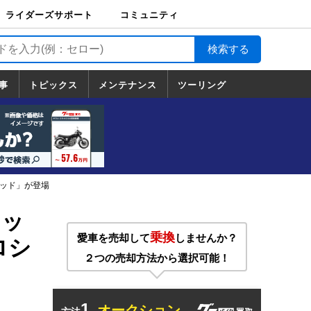
ライダーズサポート
コミュニティ
ライダーズサポート
バイク輸送
バイクガレージライ
バイク車両保険
ロードサービス
バイク試乗
コミュニティ
日記
ツーリング
カスタム
TOP
フ
TOP
事
トピックス
メンテナンス
ツーリング
トピックス
ホンダ
ヤマハ
スズキ
カワサキ
ハーレーダ
BMW
ドゥカティ
トライアン
メンテナンス
基本整備
部位別メンテ
工具の使い方
ツール100選
メンテのうん
一覧
ビッドソン
フ
一覧
ちく
ミッド」が登場
アッ
乗換
愛車を売却して
しませんか？
ロシ
２つの売却方法から選択可能！
1.
オークション