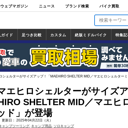
ウェブマガジン
ニュース
ブランド検索
バイク買取
バイクブロス・
原付＆ミニバイ
スポーツ＆ネイ
アメリカン＆ツ
ビッグスクータ
オフロード
バージンハーレ
バージンBMW
バージンドゥカ
バージントライ
ニュース
車両情報
イベント
キャンペ
トピック
バイク用
バイクパ
書籍・
サポート
お知らせ
ブランドを検
ブランドボイ
バイク買取
マガジンズ
ク
キッド
アラー
ー
ー
ティ
アンフ
TOP
ーン
ス
品
ーツ
DVD
索
ス
入ガイド
足つき比較
カスタム
絶版ミドルバイク
特集記
入ガイド
ンダ
マハ
ズキ
ワサキ
カスタム
ホンダ
ヤマハ
スズキ
カワサキ
道の駅調査隊
ツーリング情報局
日本の道50選
国道めぐり
林道ツーリング
絶版ミドルバイク
ホンダ
ヤマハ
スズキ
カワサキ
覧
一覧
一覧
シェルターがサイズアップ！「MAEHIRO SHELTER MID／マエヒロシェルター
マエヒロシェルターがサイズ
IRO SHELTER MID／マエヒ
ッド」が登場
 更新日： 2025年04月22日（火）
キャンプツーリング
,
キャンプ用品
,
ソロキャンプ