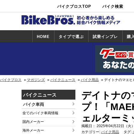
バイクブロスTOP
バイク検索
中古バイ
カタログ検
ショップ検
ク・新車検
索
索
索
HOME
タイプで選ぶ
試乗インプレ
購
スポーツ＆ネ
原付＆ミニバ
アメリカン＆
ビッグスクー
オフロード
試乗インプレ
ホンダ
ヤマハ
スズキ
カワサキ
ハーレー
BMW
トライアンフ
ドゥカティ
購
ホ
ヤ
ス
カ
イキッド
イク
クルーザー
ター
一覧
一
バイクブロス
マガジンズ
バイクニュース
バイク用品
デイトナのマエヒロ
デイトナの
バイクニュース
プ！「MAEH
バイク車両
全てのバイク車両情報
ェルターミ
国内メーカー
掲載日： 2025年04月22日（火）
海外メーカー
カテゴリー:
バイク用品
タグ: