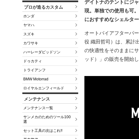
デイトナのテントにジャ
プロが造るカスタム
現。単独での使用も可。
ホンダ
におすすめなシェルター
ヤマハ
オートバイアフターパー
スズキ
役 織田哲司）は、累計出荷
カワサキ
の快適性をそのままにサイ
ハーレーダビッドソン
ッド）」の販売を開始し
ドゥカティ
トライアンフ
BMW Motorrad
ロイヤルエンフィールド
メンテナンス
メンテナンス一覧
サンメカのためのツール100
選
セット工具の次はこれ!!