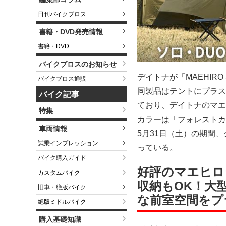
日刊バイクブロス
書籍・DVD発売情報
書籍・DVD
バイクブロスのお知らせ
デイトナが「MAEHIR
バイクブロス通販
同製品はテントにプラス
バイク記事
ており、デイトナのマエ
特集
カラーは「フォレストカ
車両情報
5月31日（土）の期間、
試乗インプレッション
っている。
バイク購入ガイド
好評のマエヒロ
カスタムバイク
収納もOK！大
旧車・絶版バイク
な前室空間をプ
絶版ミドルバイク
購入基礎知識