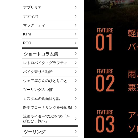
アプリリア
アディバ
マラグーティ
KTM
PGO
ショートコラム集
レトロバイク・グラフティ
バイク乗りの勘所
ウェア屋さんのひとりごと
ツーリングのつぼ
カスタムの真面目な話
医学でコーナリングを極める!
流浪ライター“のぶを”の『た
びたび、旅へ』
ツーリング