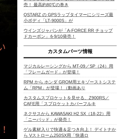
売！ 最高約80℃の巻き
QSTARZ の GPSラップタイマーにシリーズ最
小ボディ「LT-9000S」が
ウインズジャパンが「A-FORCE RR チョップ
ドカーボン」を9/10発売！
カスタムパーツ情報
マジカルレーシングから MT-09／SP（24）用
「フレームガード」が登場！
RPM から ホンダ GROM用エキゾーストシステ
ム「RPM」が登場！（動画あり
カスタムスプロケットを見せる、Z900RS／
CAFE用「スプロケットカバーフルキ
ネクサスから KAWASAKI H2 SX（18-22）用
「ニーパッド」が発売！
ゲル素材入りで快適＆足つき向上！ デイトナか
ら Vストローム250SX用「快適ロ