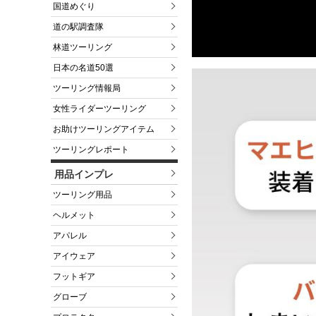
国道めぐり
道の駅調査隊
林道ツーリング
日本の名道50選
ツーリング情報局
女性ライダーツーリング
お助けツーリングアイテム
ツーリングレポート
用品インプレ
ツーリング用品
ヘルメット
アパレル
アイウェア
フットギア
グローブ