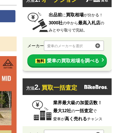
方法
出品前
買取相場
に
が分かる！
3000社
最高入札店
の中から
の
みとやり取りで完結。
メーカー
愛車のメーカーを選択
愛車の買取相場を調べる
無料
2.
買取一括査定
方法
業界最大級の加盟店数！
最大12社
一括査定
の
で
高く売れる
愛車が
チャンス