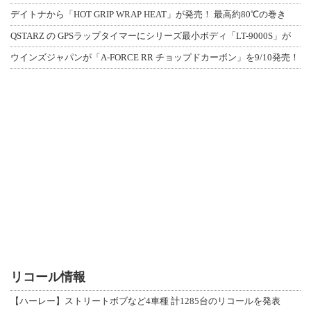
デイトナから「HOT GRIP WRAP HEAT」が発売！ 最高約80℃の巻き
QSTARZ の GPSラップタイマーにシリーズ最小ボディ「LT-9000S」が
ウインズジャパンが「A-FORCE RR チョップドカーボン」を9/10発売！
リコール情報
【ハーレー】ストリートボブなど4車種 計1285台のリコールを発表