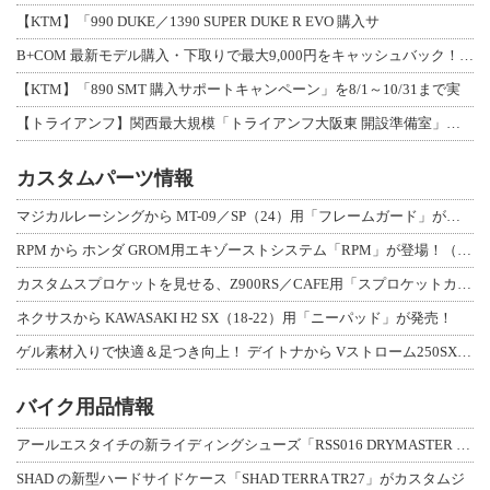
【KTM】「990 DUKE／1390 SUPER DUKE R EVO 購入サ
B+COM 最新モデル購入・下取りで最大9,000円をキャッシュバック！「B+F
【KTM】「890 SMT 購入サポートキャンペーン」を8/1～10/31まで実
【トライアンフ】関西最大規模「トライアンフ大阪東 開設準備室」がオープン！ 限定
カスタムパーツ情報
マジカルレーシングから MT-09／SP（24）用「フレームガード」が登場！
RPM から ホンダ GROM用エキゾーストシステム「RPM」が登場！（動画あり
カスタムスプロケットを見せる、Z900RS／CAFE用「スプロケットカバーフルキ
ネクサスから KAWASAKI H2 SX（18-22）用「ニーパッド」が発売！
ゲル素材入りで快適＆足つき向上！ デイトナから Vストローム250SX用「快適ロ
バイク用品情報
アールエスタイチの新ライディングシューズ「RSS016 DRYMASTER スト
SHAD の新型ハードサイドケース「SHAD TERRA TR27」がカスタムジ