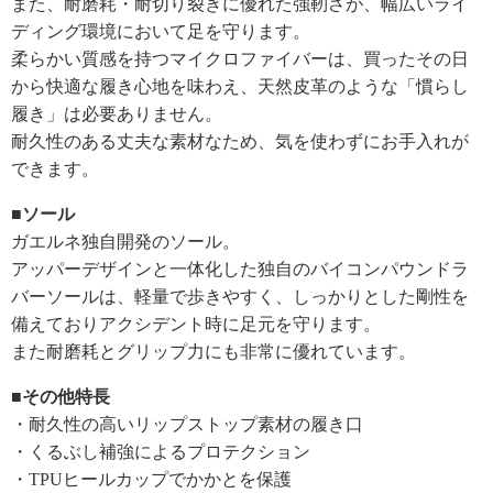
また、耐磨耗・耐切り裂きに優れた強靭さが、幅広いライ
ディング環境において足を守ります。
柔らかい質感を持つマイクロファイバーは、買ったその日
から快適な履き心地を味わえ、天然皮革のような「慣らし
履き」は必要ありません。
耐久性のある丈夫な素材なため、気を使わずにお手入れが
できます。
■ソール
ガエルネ独自開発のソール。
アッパーデザインと一体化した独自のバイコンパウンドラ
バーソールは、軽量で歩きやすく、しっかりとした剛性を
備えておりアクシデント時に足元を守ります。
また耐磨耗とグリップ力にも非常に優れています。
■その他特長
・耐久性の高いリップストップ素材の履き口
・くるぶし補強によるプロテクション
・TPUヒールカップでかかとを保護