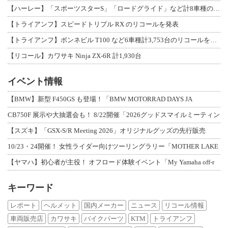
【ハーレー】「スポーツスターS」「ロードグライド」など計8車種のリコールを発表
【トライアンフ】スピードトリプル RX のリコールを発表
【トライアンフ】ボンネビル T100 など6車種計3,753台のリコールを発表
【リコール】カワサキ Ninja ZX-6R 計1,930台
イベント情報
【BMW】新型 F450GS も登場！「BMW MOTORRAD DAYS JA
CB750F 展示や大抽選会も！ 8/22開催「2026グッドスマイルミーティン
【スズキ】「GSX-S/R Meeting 2026」オリジナルグッズの先行販売
10/23・24開催！ 女性ライダー向けツーリングラリー「MOTHER LAKE
【ヤマハ】初心者が主役！ オフロード体験イベント「My Yamaha off-r
キーワード
レポート
ヘルメット
国内メーカー
ニュース
リコール情報
車両販売店
カワサキ
バイクパーツ
KTM
トライアンフ