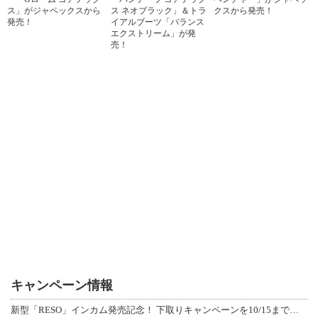
ス」がジャペックスから
ス ネオブラック」＆トラ
クスから発売！
発売！
イアルブーツ「バランス
エクストリーム」が発
売！
キャンペーン情報
新型「RESO」インカム発売記念！ 下取りキャンペーンを10/15まで延長して開