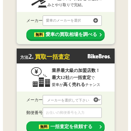
みとやり取りで完結。
メーカー
愛車のメーカーを選択
愛車の買取相場を調べる
無料
2.
買取一括査定
方法
業界最大級の加盟店数！
最大12社
一括査定
の
で
高く売れる
愛車が
チャンス
メーカー
郵便番号
一括査定を依頼する
無料