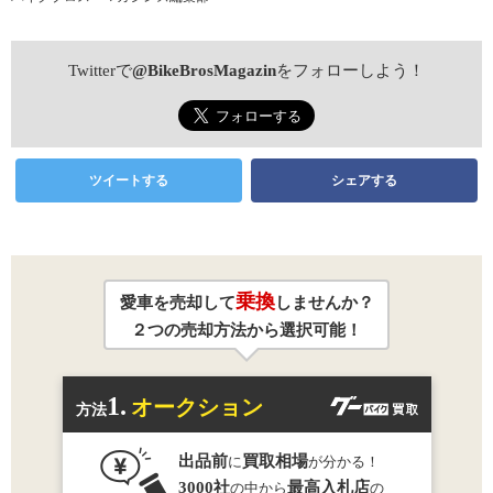
Twitterで
@BikeBrosMagazin
をフォローしよう！
ツイートする
シェアする
乗換
愛車を売却して
しませんか？
２つの売却方法から選択可能！
1.
オークション
方法
出品前
買取相場
に
が分かる！
3000社
最高入札店
の中から
の