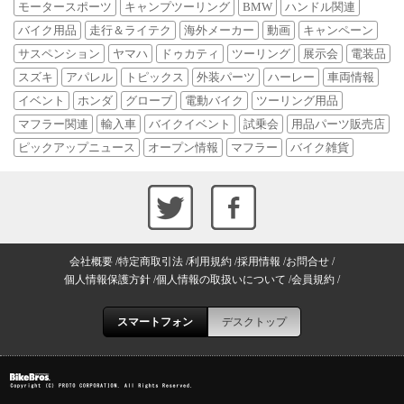
モータースポーツ
キャンプツーリング
BMW
ハンドル関連
バイク用品
走行＆ライテク
海外メーカー
動画
キャンペーン
サスペンション
ヤマハ
ドゥカティ
ツーリング
展示会
電装品
スズキ
アパレル
トピックス
外装パーツ
ハーレー
車両情報
イベント
ホンダ
グローブ
電動バイク
ツーリング用品
マフラー関連
輸入車
バイクイベント
試乗会
用品パーツ販売店
ピックアップニュース
オープン情報
マフラー
バイク雑貨
会社概要
特定商取引法
利用規約
採用情報
お問合せ
個人情報保護方針
個人情報の取扱いについて
会員規約
スマートフォン
デスクトップ
Copyright (C) PROTO