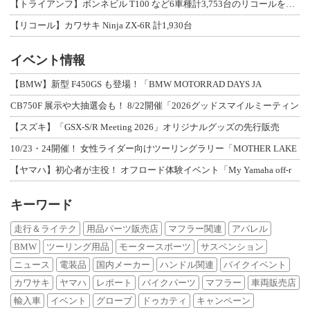
【トライアンフ】ボンネビル T100 など6車種計3,753台のリコールを発表
【リコール】カワサキ Ninja ZX-6R 計1,930台
イベント情報
【BMW】新型 F450GS も登場！「BMW MOTORRAD DAYS JA
CB750F 展示や大抽選会も！ 8/22開催「2026グッドスマイルミーティン
【スズキ】「GSX-S/R Meeting 2026」オリジナルグッズの先行販売
10/23・24開催！ 女性ライダー向けツーリングラリー「MOTHER LAKE
【ヤマハ】初心者が主役！ オフロード体験イベント「My Yamaha off-r
キーワード
走行＆ライテク
用品パーツ販売店
マフラー関連
アパレル
BMW
ツーリング用品
モータースポーツ
サスペンション
ニュース
電装品
国内メーカー
ハンドル関連
バイクイベント
カワサキ
ヤマハ
レポート
バイクパーツ
マフラー
車両販売店
輸入車
イベント
グローブ
ドゥカティ
キャンペーン