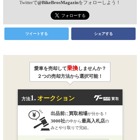
Twitterで
@BikeBrosMagazin
をフォローしよう！
ツイートする
シェアする
乗換
愛車を売却して
しませんか？
２つの売却方法から選択可能！
1.
オークション
方法
出品前
買取相場
に
が分かる！
3000社
最高入札店
の中から
の
みとやり取りで完結。