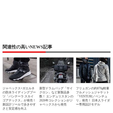
関連性の高いNEWS記事
ジャペックス×ガエルネ
新型ドラムバッグ「サイ
フリュガンの約870g軽量
の防水ライディングブー
クロン」など新製品多
フルメッシュジャケット
ツ「パンテーラ スカイ
数！ エンデュリスタンの
「VENTURI／ベンチュ
ゴアテックス」が発売！
2026年コレクションがジ
リ」発売！ 日本人ライダ
新設計ソールで歩きやす
ャペックスから発売
ー専用設計モデル
さと安定感を向上