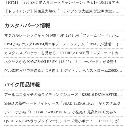
【KTM】「890 SMT 購入サポートキャンペーン」を8/1～10/31まで実
【トライアンフ】関西最大規模「トライアンフ大阪東 開設準備室」がオープン！ 限定
カスタムパーツ情報
マジカルレーシングから MT-09／SP（24）用「フレームガード」が登場！
RPM から ホンダ GROM用エキゾーストシステム「RPM」が登場！（動画あり
カスタムスプロケットを見せる、Z900RS／CAFE用「スプロケットカバーフルキ
ネクサスから KAWASAKI H2 SX（18-22）用「ニーパッド」が発売！
ゲル素材入りで快適＆足つき向上！ デイトナから Vストローム250SX用「快適ロ
バイク用品情報
アールエスタイチの新ライディングシューズ「RSS016 DRYMASTER スト
SHAD の新型ハードサイドケース「SHAD TERRA TR27」がカスタムジ
デイトナから「HOT GRIP WRAP HEAT」が発売！ 最高約80℃の巻き
QSTARZ の GPSラップタイマーにシリーズ最小ボディ「LT-9000S」が