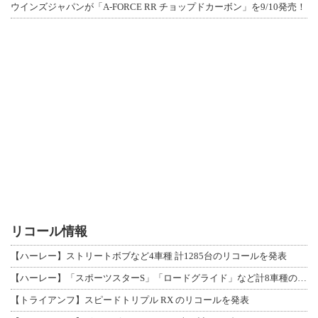
ウインズジャパンが「A-FORCE RR チョップドカーボン」を9/10発売！
リコール情報
【ハーレー】ストリートボブなど4車種 計1285台のリコールを発表
【ハーレー】「スポーツスターS」「ロードグライド」など計8車種のリコールを発表
【トライアンフ】スピードトリプル RX のリコールを発表