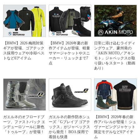
【BMW】2026 梅雨対策
【BMW】2026年夏の新
日常に溶け込むライディ
ギアが登場、ゴアテック
作アイテムが登場、軽量
ングウェア、豪州発の
ス採用ウェアや冷却ベス
サマージャケットやスニ
「AKIN MOTO／アキン
トなど6アイテム
ーカー・リュックまで7
モト」ジャペックスが取
点
り扱いをスタート（動画
あり）
ガエルネのオフロードブ
ガエルネの新作防水シュ
【BMW】2026年春の新
ーツ、ファストバック エ
ーズ「Gブレイブ ゴアテ
作アパレルが登場！ シュ
ンデューロソールに新色
ックス」がジャペックス
ヴァービングジャケット
「トゥループ」が登場！
から発売！ BOA 採用で
限定モデルなど6アイテ
着脱も快適
ム