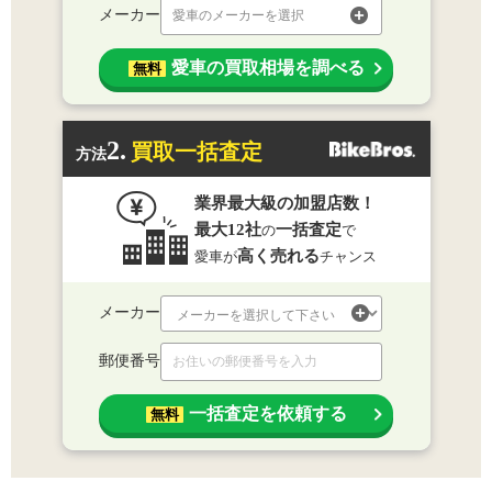
メーカー
愛車のメーカーを選択
愛車の買取相場を調べる
無料
2.
買取一括査定
方法
業界最大級の加盟店数！
最大12社
一括査定
の
で
高く売れる
愛車が
チャンス
メーカー
郵便番号
一括査定を依頼する
無料