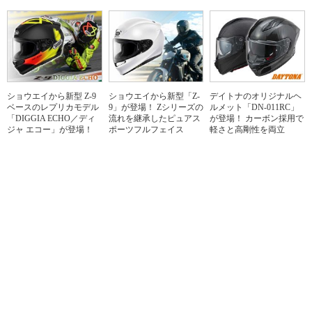
ショウエイから新型 Z-9
ショウエイから新型「Z-
デイトナのオリジナルヘ
ベースのレプリカモデル
9」が登場！ Zシリーズの
ルメット「DN-011RC」
「DIGGIA ECHO／ディ
流れを継承したピュアス
が登場！ カーボン採用で
ジャ エコー」が登場！
ポーツフルフェイス
軽さと高剛性を両立