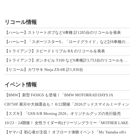
リコール情報
【ハーレー】ストリートボブなど4車種 計1285台のリコールを発表
【ハーレー】「スポーツスターS」「ロードグライド」など計8車種のリコールを発表
【トライアンフ】スピードトリプル RX のリコールを発表
【トライアンフ】ボンネビル T100 など6車種計3,753台のリコールを発表
【リコール】カワサキ Ninja ZX-6R 計1,930台
イベント情報
【BMW】新型 F450GS も登場！「BMW MOTORRAD DAYS JA
CB750F 展示や大抽選会も！ 8/22開催「2026グッドスマイルミーティン
【スズキ】「GSX-S/R Meeting 2026」オリジナルグッズの先行販売
10/23・24開催！ 女性ライダー向けツーリングラリー「MOTHER LAKE
【ヤマハ】初心者が主役！ オフロード体験イベント「My Yamaha off-r