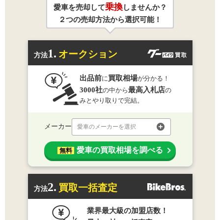
乗換
愛車を売却して
しませんか？
２つの売却方法から選択可能！
1.
オークション
方法
出品前
買取相場
に
が分かる！
3000社
最高入札店
の中から
の
みとやり取りで完結。
メーカー
愛車のメーカーを選択
愛車の買取相場を調べる
無料
2.
買取一括査定
方法
業界最大級の加盟店数！