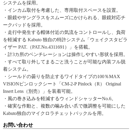
システムを採用。
・インカム取付を考慮した、専用取付スペースを設置。
・眼鏡やサングラスをスムーズにかけられる、眼鏡対応チ
ークパッドを採用。
・走行中発生する帽体付近の気流をコントロールし、負荷
を軽減する Kabuto 独自の特許システム「ウェイクスタビラ
イザー PAT.（PAT.No.4311691）」を搭載。
・計3カ所のベンチレーションは操作しやすい形状を採用。
・すべて取り外してまるごと洗うことが可能な内装フル脱
着システム。
・シールドの曇りを防止するワイドタイプの100％MAX
VISIONピンロックシート「CM-2-P Pinlock（R） Original
Insert Lens（別売）」を装着可能。
・風の巻き込みを軽減するウィンドシャッターNo.6。
・確実な作動と、複数の噛み合い爪で微調整を可能にした
Kabuto独自のマイクロラチェットバックルを用。
お問い合わせ