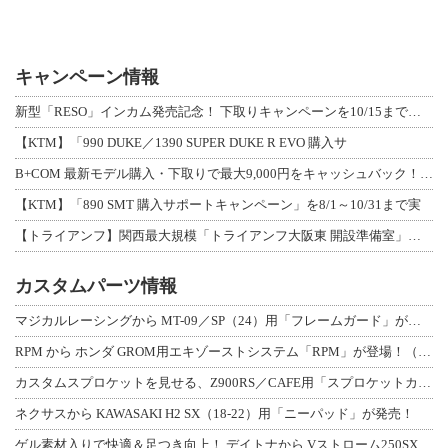
キャンペーン情報
新型「RESO」インカム発売記念！ 下取りキャンペーンを10/15まで延長して開
【KTM】「990 DUKE／1390 SUPER DUKE R EVO 購入サ
B+COM 最新モデル購入・下取りで最大9,000円をキャッシュバック！「B+F
【KTM】「890 SMT 購入サポートキャンペーン」を8/1～10/31まで実
【トライアンフ】関西最大規模「トライアンフ大阪東 開設準備室」がオープン！ 限定
カスタムパーツ情報
マジカルレーシングから MT-09／SP（24）用「フレームガード」が登場！
RPM から ホンダ GROM用エキゾーストシステム「RPM」が登場！（動画あり
カスタムスプロケットを見せる、Z900RS／CAFE用「スプロケットカバーフルキ
ネクサスから KAWASAKI H2 SX（18-22）用「ニーパッド」が発売！
ゲル素材入りで快適＆足つき向上！ デイトナから Vストローム250SX用「快適ロ