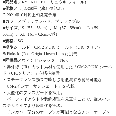
■商品名
／RYUKI FEEL（リュウキ フィール）
■価格
／4万2,350円（税10％込み）
※2021年10月旬上旬発売予定
■カラー
／ブラックレッド、ブラックブルー
■サイズ
／S（55～56cm）、M（57～58cm）、L（59～
60cm）、XL（61～62cm未満）
■規格
／SG
■標準シールド
／CM-2-P UIC シールド（UIC クリア）
※Pinlock（R） Original Insert Lens は別売
■同梱品
／ウィンドシャッター No.6
・赤外線（IR）カット素材を使用した「CM-2-P UIC シール
ド（UICクリア）」を標準装備。
・スモークレンズ効果で眩しさを低減する開閉可能な
「CM-2インナーサンシェード」を搭載。
・大型化のブレスガードを採用。
・パーツレイアウトや装飾処理を見直すことで、従来のシ
ステムタイプより軽量化を実現。
・チンカバー部分のオープンが可能となるチン・オープン