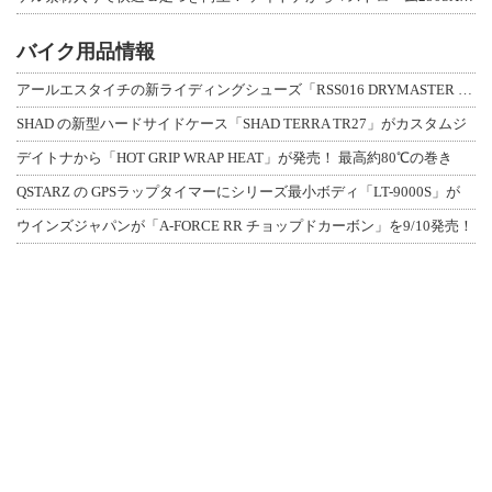
バイク用品情報
アールエスタイチの新ライディングシューズ「RSS016 DRYMASTER スト
SHAD の新型ハードサイドケース「SHAD TERRA TR27」がカスタムジ
デイトナから「HOT GRIP WRAP HEAT」が発売！ 最高約80℃の巻き
QSTARZ の GPSラップタイマーにシリーズ最小ボディ「LT-9000S」が
ウインズジャパンが「A-FORCE RR チョップドカーボン」を9/10発売！