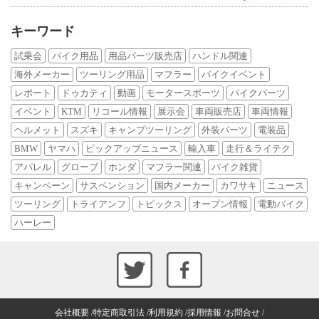
キーワード
試乗会
バイク用品
用品パーツ販売店
ハンドル関連
海外メーカー
ツーリング用品
マフラー
バイクイベント
レポート
ドゥカティ
動画
モータースポーツ
バイクパーツ
イベント
KTM
リコール情報
展示会
車両販売店
車両情報
ヘルメット
スズキ
キャンプツーリング
外装パーツ
電装品
BMW
ヤマハ
ピックアップニュース
輸入車
走行＆ライテク
アパレル
グローブ
ホンダ
マフラー関連
バイク雑貨
キャンペーン
サスペンション
国内メーカー
カワサキ
ニュース
ツーリング
トライアンフ
トピックス
オープン情報
電動バイク
ハーレー
会社概要
特定商取引法
利用規約
採用情報
お問合せ