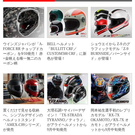
ウインズジャパンが「A-
BELL ヘルメット
ショウエイから Z-9 のグ
FORCE RR チョップドカ
「BULLITT CRF／
ラフィックモデル「Z-9
ーボン」を9/10発売！ 赤
CUSTOM500 CRF」に新
BURNSIDE／バーンサイ
×金映える唯一無二のカ
色が登場！
ド」が登場！
ーボン柄
置くだけで見せる収納
大理石調×サイバーデザ
岡本祐生選手初のレプリ
へ、シンプルデザインの
イン！「TX-STRADA
カモデル「RX-7X
ヘルメットスタンド
TYRANNO／ティラノ」
OKAMOTO／RX-7X オ
「AMEX-C09シリーズ」
がアライヘルメットから
カモト」がアライヘルメ
が発売
9月中旬発売
ットから9月中旬発売