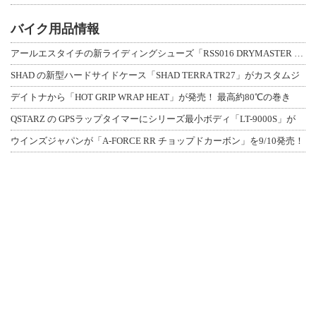
バイク用品情報
アールエスタイチの新ライディングシューズ「RSS016 DRYMASTER スト
SHAD の新型ハードサイドケース「SHAD TERRA TR27」がカスタムジ
デイトナから「HOT GRIP WRAP HEAT」が発売！ 最高約80℃の巻き
QSTARZ の GPSラップタイマーにシリーズ最小ボディ「LT-9000S」が
ウインズジャパンが「A-FORCE RR チョップドカーボン」を9/10発売！