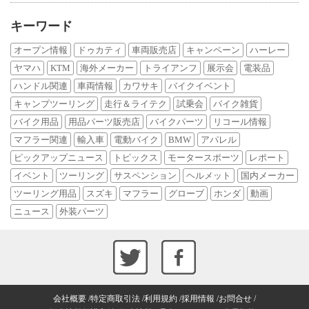
キーワード
オープン情報
ドゥカティ
車両販売店
キャンペーン
ハーレー
ヤマハ
KTM
海外メーカー
トライアンフ
展示会
電装品
ハンドル関連
車両情報
カワサキ
バイクイベント
キャンプツーリング
走行＆ライテク
試乗会
バイク雑貨
バイク用品
用品パーツ販売店
バイクパーツ
リコール情報
マフラー関連
輸入車
電動バイク
BMW
アパレル
ピックアップニュース
トピックス
モータースポーツ
レポート
イベント
ツーリング
サスペンション
ヘルメット
国内メーカー
ツーリング用品
スズキ
マフラー
グローブ
ホンダ
動画
ニュース
外装パーツ
会社概要
特定商取引法
利用規約
採用情報
お問合せ