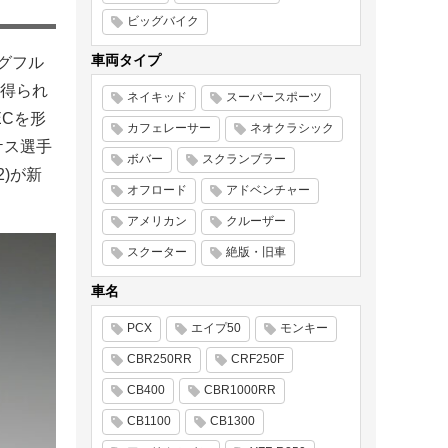
ビッグバイク
車両タイプ
ングフル
ら得られ
ネイキッド
スーパースポーツ
ECを形
カフェレーサー
ネオクラシック
ケス選手
ボバー
スクランブラー
2)が新
オフロード
アドベンチャー
アメリカン
クルーザー
スクーター
絶版・旧車
車名
PCX
エイプ50
モンキー
CBR250RR
CRF250F
CB400
CBR1000RR
CB1100
CB1300