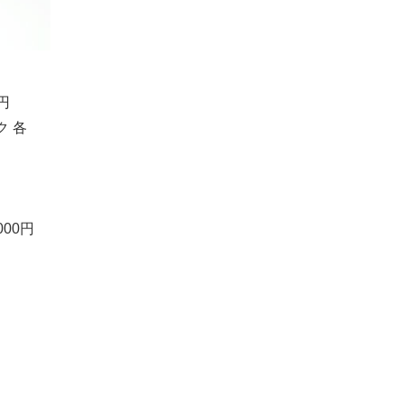
円
ク 各
00円