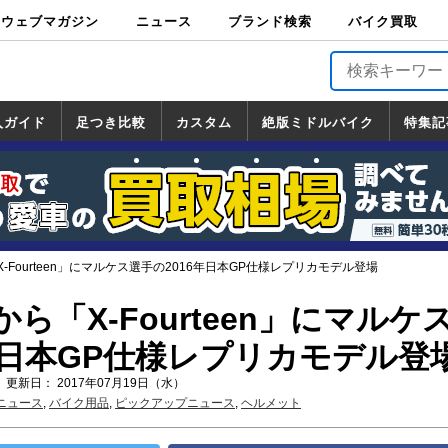
ウェブマガジン
ニュース
ブランド検索
バイク買取
バイクブロス・
原付＆ミニバイ
スポーツ＆ネイ
アメリカン＆ツ
ビッグスクータ
オフロード
バージンハーレ
バージンBMW
バージンドゥカ
バージントライ
ニュース
車両情報
イベント
キャンペ
トピック
バイク用
バイクパ
書籍・
サポート
お知らせ
ブランドを検
ブランドボイ
バイク買取
マガジンズ
ク
キッド
アラー
ー
ー
ティ
アンフ
TOP
ーン
ス
品
ーツ
DVD
索
ス
入ガイド
足つき比較
カスタム
絶版ミドルバイク
特集記
入ガイド
ンダ
マハ
ズキ
ワサキ
カスタム
ホンダ
ヤマハ
スズキ
カワサキ
道の駅調査隊
ツーリング情報局
日本の道50選
国道めぐり
林道ツーリング
絶版ミドルバイク
ホンダ
ヤマハ
スズキ
カワサキ
覧
一覧
一覧
-Fourteen」にマルケス選手の2016年日本GP仕様レプリカモデル登場
ら「X-Fourteen」にマルケ
年日本GP仕様レプリカモデル登
 更新日： 2017年07月19日（水）
ニュース
,
バイク用品
,
ピックアップニュース
,
ヘルメット