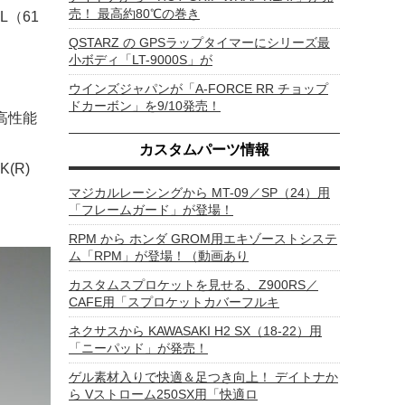
売！ 最高約80℃の巻き
L（61
QSTARZ の GPSラップタイマーにシリーズ最
小ボディ「LT-9000S」が
ウインズジャパンが「A-FORCE RR チョップ
ドカーボン」を9/10発売！
高性能
カスタムパーツ情報
(R)
マジカルレーシングから MT-09／SP（24）用
「フレームガード」が登場！
RPM から ホンダ GROM用エキゾーストシステ
ム「RPM」が登場！（動画あり
カスタムスプロケットを見せる、Z900RS／
CAFE用「スプロケットカバーフルキ
ネクサスから KAWASAKI H2 SX（18-22）用
「ニーパッド」が発売！
ゲル素材入りで快適＆足つき向上！ デイトナか
ら Vストローム250SX用「快適ロ