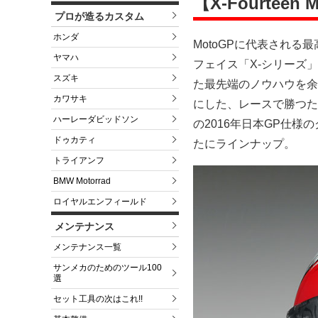
【X-Fourteen
プロが造るカスタム
ホンダ
MotoGPに代表される
ヤマハ
フェイス「X-シリーズ
スズキ
た最先端のノウハウを余す
カワサキ
にした、レースで勝つため
ハーレーダビッドソン
の2016年日本GP仕様の
ドゥカティ
たにラインナップ。
トライアンフ
BMW Motorrad
ロイヤルエンフィールド
メンテナンス
メンテナンス一覧
サンメカのためのツール100
選
セット工具の次はこれ!!