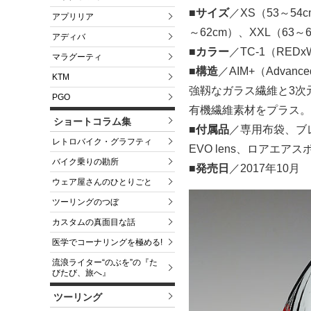
■サイズ
／XS（53～54
アプリリア
～62cm）、XXL（63～
アディバ
■カラー
／TC-1（REDx
マラグーティ
■構造
／AIM+（Advanced I
KTM
強靱なガラス繊維と3次
PGO
有機繊維素材をプラス。
ショートコラム集
■付属品
／専用布袋、ブレ
レトロバイク・グラフティ
EVO lens、ロアエ
バイク乗りの勘所
■発売日
／2017年10月
ウェア屋さんのひとりごと
ツーリングのつぼ
カスタムの真面目な話
医学でコーナリングを極める!
流浪ライター“のぶを”の『た
びたび、旅へ』
ツーリング