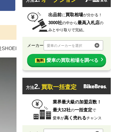
方法
出品前
買取相場
に
が分かる！
3000社
最高入札店
の中から
の
みとやり取りで完結。
メーカー
愛車のメーカーを選択
SHOEI
愛車の買取相場を調べる
無料
2.
買取一括査定
方法
業界最大級の加盟店数！
最大12社
一括査定
の
で
高く売れる
愛車が
チャンス