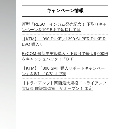
キャンペーン情報
新型「RESO」インカム発売記念！ 下取りキャ
ンペーンを10/15まで延長して開
【KTM】「990 DUKE／1390 SUPER DUKE R
EVO 購入サ
B+COM 最新モデル購入・下取りで最大9,000円
をキャッシュバック！「B+F
【KTM】「890 SMT 購入サポートキャンペー
ン」を8/1～10/31まで実
【トライアンフ】関西最大規模「トライアンフ
大阪東 開設準備室」がオープン！ 限定