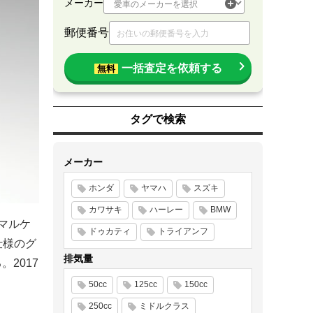
メーカー
郵便番号
一括査定を依頼する
無料
タグで検索
メーカー
ホンダ
ヤマハ
スズキ
カワサキ
ハーレー
BMW
（マルケ
ドゥカティ
トライアンフ
仕様のグ
排気量
2017
50cc
125cc
150cc
250cc
ミドルクラス