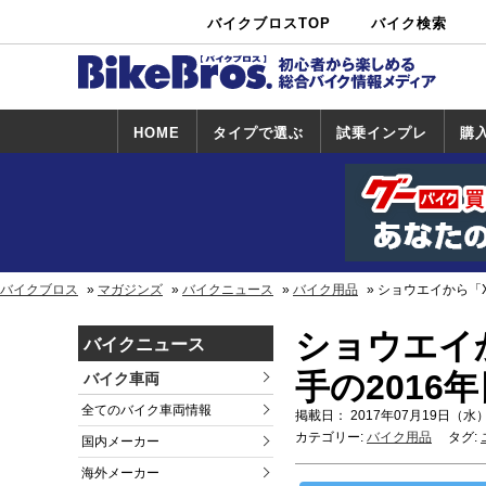
バイクブロスTOP
バイク検索
中古バイ
カタログ検
ショップ検
ク・新車検
索
索
索
HOME
タイプで選ぶ
試乗インプレ
購
スポーツ＆ネ
原付＆ミニバ
アメリカン＆
ビッグスクー
オフロード
試乗インプレ
ホンダ
ヤマハ
スズキ
カワサキ
ハーレー
BMW
トライアンフ
ドゥカティ
購
ホ
ヤ
ス
カ
イキッド
イク
クルーザー
ター
一覧
一
バイクブロス
マガジンズ
バイクニュース
バイク用品
ショウエイから「X
ショウエイか
バイクニュース
手の2016
バイク車両
全てのバイク車両情報
掲載日： 2017年07月19日（水）
カテゴリー:
バイク用品
タグ:
国内メーカー
海外メーカー