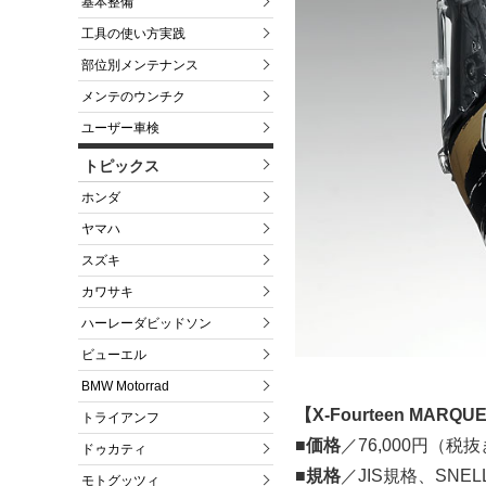
基本整備
工具の使い方実践
部位別メンテナンス
メンテのウンチク
ユーザー車検
トピックス
ホンダ
ヤマハ
スズキ
カワサキ
ハーレーダビッドソン
ビューエル
BMW Motorrad
【X-Fourteen MAR
トライアンフ
■価格
／76,000円（
ドゥカティ
■規格
／JIS規格、SNE
モトグッツィ