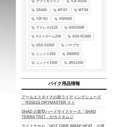
アフリカツイン
YZF-R250
SR400
MT-07
MT-09
YZF-R1
XSR900
アドレスV125
GSX250R
Vストローム250
GSX-R1000
GSX-S1000
ハヤブサ
ニンジャ250
Z900RS
ニンジャ1000
ZRX1200
バイク用品情報
アールエスタイチの新ライディングシューズ
「RSS016 DRYMASTER スト
SHAD の新型ハードサイドケース「SHAD
TERRA TR27」がカスタムジ
デイトナから「HOT GRIP WRAP HEAT」が発