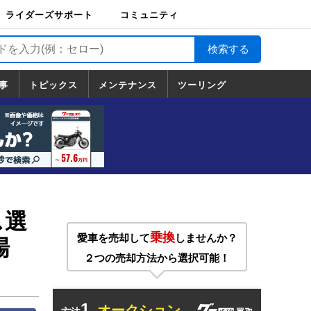
ライダーズサポート
コミュニティ
ライダーズサポート
バイク輸送
バイクガレージライ
バイク車両保険
ロードサービス
バイク試乗
コミュニティ
日記
ツーリング
カスタム
TOP
フ
TOP
事
トピックス
メンテナンス
ツーリング
トピックス
ホンダ
ヤマハ
スズキ
カワサキ
ハーレーダ
BMW
ドゥカティ
トライアン
メンテナンス
基本整備
部位別メンテ
工具の使い方
ツール100選
メンテのうん
一覧
ビッドソン
フ
一覧
ちく
ス選
乗換
愛車を売却して
しませんか？
場
２つの売却方法から選択可能！
1.
オークション