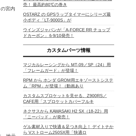
売！ 最高約80℃の巻き
さの宮内
QSTARZ の GPSラップタイマーにシリーズ最
小ボディ「LT-9000S」が
ウインズジャパンが「A-FORCE RR チョップ
ドカーボン」を9/10発売！
カスタムパーツ情報
マジカルレーシングから MT-09／SP（24）用
「フレームガード」が登場！
RPM から ホンダ GROM用エキゾーストシステ
ム「RPM」が登場！（動画あり
カスタムスプロケットを見せる、Z900RS／
CAFE用「スプロケットカバーフルキ
ネクサスから KAWASAKI H2 SX（18-22）用
「ニーパッド」が発売！
ゲル素材入りで快適＆足つき向上！ デイトナか
ら Vストローム250SX用「快適ロ