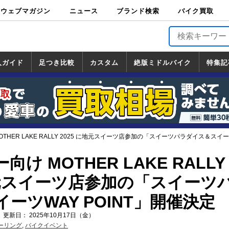
ウェブマガジン
ニュース
ブランド検索
バイク買取
バイクブロス・
原付＆ミニバイ
スポーツ＆ネイ
アメリカン＆ツ
ビッグスクータ
オフロード
バージンハーレ
バージンBMW
バージンドゥカ
バージントライ
ニュース
車両情報
イベント
キャンペ
トピック
バイク用
バイクパ
書籍・
サポート
お知らせ
ブランドを検
ブランドボイ
バイク買取
マガジンズ
ク
キッド
アラー
ー
ー
ティ
アンフ
TOP
ーン
ス
品
ーツ
DVD
索
ス
入ガイド
足つき比較
カスタム
絶版ミドルバイク
特集記
入ガイド
ンダ
マハ
ズキ
ワサキ
カスタム
ホンダ
ヤマハ
スズキ
カワサキ
道の駅調査隊
ツーリング情報局
日本の道50選
国道めぐり
林道ツーリング
絶版ミドルバイク
ホンダ
ヤマハ
スズキ
カワサキ
覧
一覧
一覧
THER LAKE RALLY 2025 に地元スイーツ店参加の「スイーツパラダイス＆スイー
け MOTHER LAKE RALLY
地元スイーツ店参加の「スイーツ
ーツWAY POINT」開催決定
 更新日： 2025年10月17日（金）
ーリング
,
バイクイベント