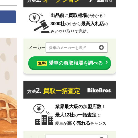
方法
出品前
買取相場
に
が分かる！
3000社
最高入札店
の中から
の
みとやり取りで完結。
メーカー
愛車のメーカーを選択
愛車の買取相場を調べる
無料
2.
買取一括査定
方法
業界最大級の加盟店数！
最大12社
一括査定
の
で
高く売れる
愛車が
チャンス