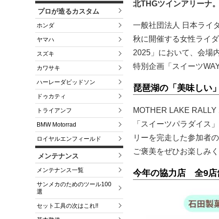
北THGツインアリーナ
プロが造るカスタム
一般社団法人 日本ライ
ホンダ
秋に開催する女性ライダー
ヤマハ
2025」において、会
スズキ
特別企画「スイーツWAY
カワサキ
ハーレーダビッドソン
琵琶湖の「美味しい
ドゥカティ
MOTHER LAKE R
トライアンフ
「スイーツパラダイス」
BMW Motorrad
リーを完走した参加者の
ロイヤルエンフィールド
ご褒美をぜひお楽しみく
メンテナンス
メンテナンス一覧
今年の協力店 全9店
サンメカのためのツール100
選
セット工具の次はこれ!!