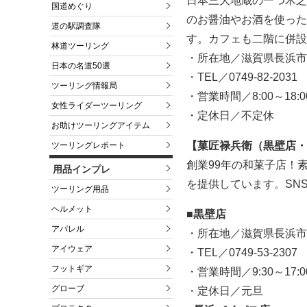
日本三大地蔵の一つ木之
国道めぐり
のお醤油やお酒を使った
道の駅調査隊
す。カフェも二階に併設
林道ツーリング
・所在地／滋賀県長浜市
日本の名道50選
・TEL／0749-82-2031
ツーリング情報局
・営業時間／8:00～18:0
女性ライダーツーリング
・定休日／不定休
お助けツーリングアイテム
【菓匠禄兵衛（黒壁店・
ツーリングレポート
創業99年の和菓子店！
用品インプレ
を提供しています。SN
ツーリング用品
ヘルメット
■黒壁店
アパレル
・所在地／滋賀県長浜市元
アイウェア
・TEL／0749-53-2307
フットギア
・営業時間／9:30～17:0
グローブ
・定休日／元旦