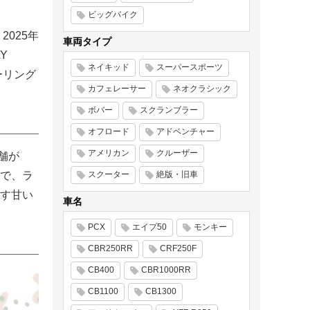
ビッグバイク
025年
車両タイプ
Y
ネイキッド
スーパースポーツ
ーリング
カフェレーサー
ネオクラシック
ボバー
スクランブラー
オフロード
アドベンチャー
アメリカン
クルーザー
店舗が
で、ラ
スクーター
絶版・旧車
す甘い
車名
PCX
エイプ50
モンキー
CBR250RR
CRF250F
CB400
CBR1000RR
CB1100
CB1300