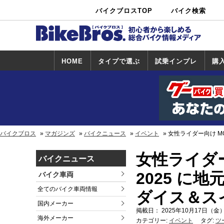
バイクブロスTOP
バイク検索
中古バイ
カタログ検
ショップ検
ク・新車検
索
索
索
HOME
タイプで選ぶ
試乗インプレ
購
スポーツ＆ネ
原付＆ミニバ
アメリカン＆
ビッグスクー
オフロード
試乗インプレ
ホンダ
ヤマハ
スズキ
カワサキ
ハーレー
BMW
トライアンフ
ドゥカティ
購
ホ
ヤ
ス
カ
イキッド
イク
クルーザー
ター
一覧
一
バイクブロス
マガジンズ
バイクニュース
イベント
女性ライダー向け MO
女性ライダー向
バイクニュース
2025 に
バイク車両
全てのバイク車両情報
ダイス＆スイ
国内メーカー
掲載日： 2025年10月17日（金）
海外メーカー
カテゴリー:
イベント
タグ:
ツ