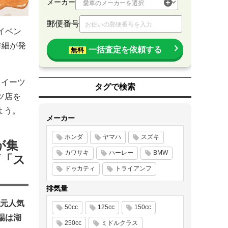
メーカー
郵便番号
イベン
詳細が発
一括査定を依頼する
無料
スイーツ
タグで検索
ツ店を
よう。
メーカー
ホンダ
ヤマハ
スズキ
が集
カワサキ
ハーレー
BMW
画「ス
ドゥカティ
トライアンフ
排気量
元人気
50cc
125cc
150cc
場は湖
250cc
ミドルクラス