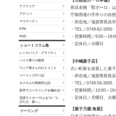
【元祖堅ボーロ本舗】
アプリリア
長浜名物「堅ボーロ」は
アディバ
庁御用達の手作りの自然
マラグーティ
・所在地／滋賀県長浜市朝
・TEL／0749-62-1650
KTM
・営業時間／9:00～19:0
PGO
・定休日／火曜日
ショートコラム集
レトロバイク・グラフティ
バイク乗りの勘所
【中嶋菓子店】
ウェア屋さんのひとりごと
古い町家を改装した菓子
・所在地／滋賀県長長浜市
ツーリングのつぼ
・TEL／0749-59-3005
カスタムの真面目な話
・営業時間／10:00～19:
医学でコーナリングを極める!
・定休日／月曜日、火曜
流浪ライター“のぶを”の『た
びたび、旅へ』
【菓子乃蔵 角屋】
ツーリング