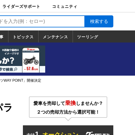
ライダーズサポート
コミュニティ
ライダーズサポート
バイク輸送
バイクガレージライ
バイク車両保険
ロードサービス
バイク試乗
コミュニティ
日記
ツーリング
カスタム
TOP
フ
TOP
事
トピックス
メンテナンス
ツーリング
トピックス
ホンダ
ヤマハ
スズキ
カワサキ
ハーレーダ
BMW
ドゥカティ
トライアン
メンテナンス
基本整備
部位別メンテ
工具の使い方
ツール100選
メンテのうん
一覧
ビッドソン
フ
一覧
ちく
ツWAY POINT」開催決定
乗換
愛車を売却して
しませんか？
パラ
２つの売却方法から選択可能！
1.
オークション