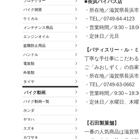
プロテクター
■長浜バイパス店
・所在地／滋賀県長浜市
バイク雑貨
・TEL／0749-64-4123
ケミカル
・営業時間／9:30～18:0
メンテナンス用品
・定休日／元旦
エンジンオイル
盗難防止用品
【パティスリー・ル・ミ
ハンドル
丁寧な手仕事にこだわる
電装類
ご「みおしずく」の自家
外装類
・所在地／滋賀県長浜市加
タイヤ
・TEL／0749-63-0662
バイク動画
・営業時間／9:30～18:3
・定休日／水曜日、木曜
バイク動画一覧
ホンダ
ヤマハ
【石田製菓舗】
スズキ
一番の人気商品は滋賀県
カワサキ