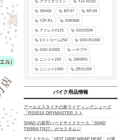
アフリカツイン
YZF-R250
SR400
MT-07
MT-09
YZF-R1
XSR900
アドレスV125
GSX250R
Vストローム250
GSX-R1000
GSX-S1000
ハヤブサ
ニンジャ250
Z900RS
ニンジャ1000
ZRX1200
バイク用品情報
アールエスタイチの新ライディングシューズ
「RSS016 DRYMASTER スト
SHAD の新型ハードサイドケース「SHAD
TERRA TR27」がカスタムジ
デイトナから「HOT GRIP WRAP HEAT」が発