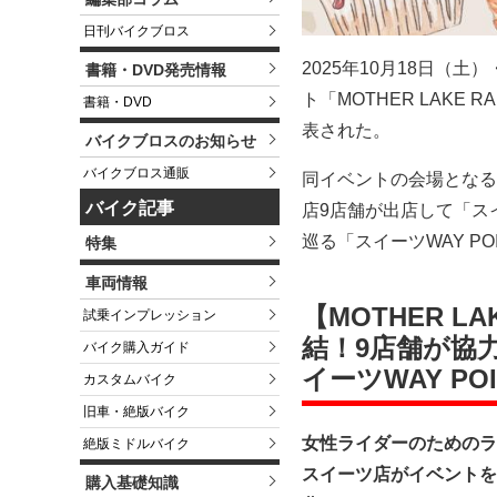
日刊バイクブロス
2025年10月18日（
書籍・DVD発売情報
ト「MOTHER LAKE
書籍・DVD
表された。
バイクブロスのお知らせ
バイクブロス通販
同イベントの会場となる
バイク記事
店9店舗が出店して「ス
巡る「スイーツWAY 
特集
車両情報
【MOTHER L
試乗インプレッション
結！9店舗が協
バイク購入ガイド
イーツWAY PO
カスタムバイク
旧車・絶版バイク
女性ライダーのためのラ
絶版ミドルバイク
スイーツ店がイベントを盛
購入基礎知識