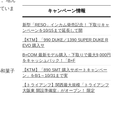
す。地元
ていま
キャンペーン情報
新型「RESO」インカム発売記念！ 下取りキャ
ンペーンを10/15まで延長して開
【KTM】「990 DUKE／1390 SUPER DUKE R
EVO 購入サ
B+COM 最新モデル購入・下取りで最大9,000円
をキャッシュバック！「B+F
【KTM】「890 SMT 購入サポートキャンペー
の和菓子
ン」を8/1～10/31まで実
【トライアンフ】関西最大規模「トライアンフ
大阪東 開設準備室」がオープン！ 限定