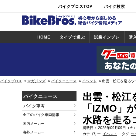
バイクブロスTOP
バイク検索
中古バイ
カタログ検
ショップ検
ク・新車検
索
索
索
HOME
タイプで選ぶ
試乗インプレ
購
スポーツ＆ネ
原付＆ミニバ
アメリカン＆
ビッグスクー
オフロード
試乗インプレ
ホンダ
ヤマハ
スズキ
カワサキ
ハーレー
BMW
トライアンフ
ドゥカティ
購
ホ
ヤ
ス
カ
イキッド
イク
クルーザー
ター
一覧
一
バイクブロス
マガジンズ
バイクニュース
イベント
出雲・松江を巡るツー
出雲・松江
バイクニュース
「IZMO」が
バイク車両
全てのバイク車両情報
水路を走る
国内メーカー
掲載日： 2025年09月09日（火）
海外メーカー
カテゴリー:
イベント
タグ:
ツ