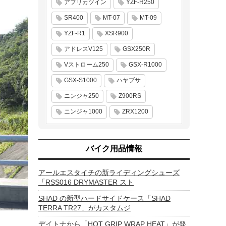
アフリカツイン
YZF-R250
SR400
MT-07
MT-09
YZF-R1
XSR900
アドレスV125
GSX250R
Vストローム250
GSX-R1000
GSX-S1000
ハヤブサ
ニンジャ250
Z900RS
ニンジャ1000
ZRX1200
バイク用品情報
アールエスタイチの新ライディングシューズ
「RSS016 DRYMASTER スト
SHAD の新型ハードサイドケース「SHAD
TERRA TR27」がカスタムジ
デイトナから「HOT GRIP WRAP HEAT」が発