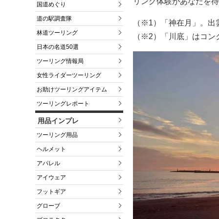
リング体験があなたを待
国道めぐり
道の駅調査隊
（※1）「神在月」。出
林道ツーリング
（※2）「川底」はコン
日本の名道50選
ツーリング情報局
女性ライダーツーリング
お助けツーリングアイテム
ツーリングレポート
用品インプレ
ツーリング用品
ヘルメット
アパレル
アイウェア
フットギア
グローブ