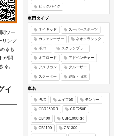
ビッグバイク
車両タイプ
ネイキッド
スーパースポーツ
期間ツー
カフェレーサー
ネオクラシック
ーリング
ボバー
スクランブラー
めるも
トが開
オフロード
アドベンチャー
できる。
アメリカン
クルーザー
スクーター
絶版・旧車
グイ
車名
PCX
エイプ50
モンキー
CBR250RR
CRF250F
CB400
CBR1000RR
CB1100
CB1300