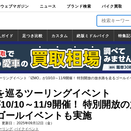
ウェブマガジン
ニュース
ブランド検索
バイク買取
バイクブロス・
原付＆ミニバイ
スポーツ＆ネイ
アメリカン＆ツ
ビッグスクータ
オフロード
バージンハーレ
バージンBMW
バージンドゥカ
バージントライ
ニュース
車両情報
イベント
キャンペ
トピック
バイク用
バイクパ
書籍・
サポート
お知らせ
ブランドを検
ブランドボイ
バイク買取
マガジンズ
ク
キッド
アラー
ー
ー
ティ
アンフ
TOP
ーン
ス
品
ーツ
DVD
索
ス
入ガイド
足つき比較
カスタム
絶版ミドルバイク
特集記
入ガイド
ンダ
マハ
ズキ
ワサキ
カスタム
ホンダ
ヤマハ
スズキ
カワサキ
道の駅調査隊
ツーリング情報局
日本の道50選
国道めぐり
林道ツーリング
絶版ミドルバイク
ホンダ
ヤマハ
スズキ
カワサキ
覧
一覧
一覧
リングイベント「IZMO」が10/10～11/9開催！ 特別開放の放水路を走るゴール
を巡るツーリングイベント
10/10～11/9開催！ 特別開放
ゴールイベントも実施
 更新日： 2025年09月12日（金）
ーリング
,
バイクイベント