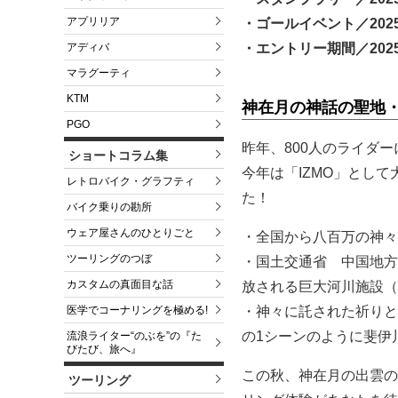
アプリリア
・ゴールイベント／202
・エントリー期間／2025年
アディバ
マラグーティ
KTM
神在月の神話の聖地
PGO
昨年、800人のライダ
ショートコラム集
今年は「IZMO」とし
レトロバイク・グラフティ
た！
バイク乗りの勘所
ウェア屋さんのひとりごと
・全国から八百万の神々
ツーリングのつぼ
・国土交通省 中国地方
カスタムの真面目な話
放される巨大河川施設（全
・神々に託された祈りと
医学でコーナリングを極める!
の1シーンのように斐伊川
流浪ライター“のぶを”の『た
びたび、旅へ』
この秋、神在月の出雲の
ツーリング