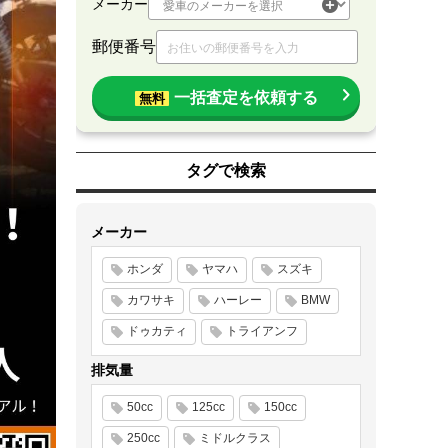
メーカー
郵便番号
一括査定を依頼する
無料
タグで検索
メーカー
ホンダ
ヤマハ
スズキ
カワサキ
ハーレー
BMW
ドゥカティ
トライアンフ
排気量
50cc
125cc
150cc
250cc
ミドルクラス