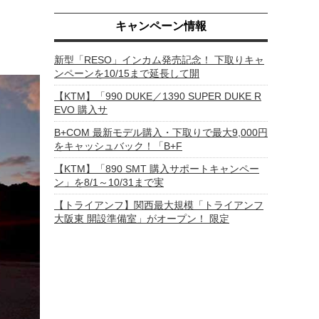
キャンペーン情報
新型「RESO」インカム発売記念！ 下取りキャ
ンペーンを10/15まで延長して開
【KTM】「990 DUKE／1390 SUPER DUKE R
EVO 購入サ
B+COM 最新モデル購入・下取りで最大9,000円
をキャッシュバック！「B+F
【KTM】「890 SMT 購入サポートキャンペー
ン」を8/1～10/31まで実
【トライアンフ】関西最大規模「トライアンフ
大阪東 開設準備室」がオープン！ 限定