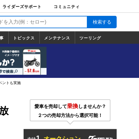
ライダーズサポート
コミュニティ
ライダーズサポート
バイク輸送
バイクガレージライ
バイク車両保険
ロードサービス
バイク試乗
コミュニティ
日記
ツーリング
カスタム
TOP
フ
TOP
事
トピックス
メンテナンス
ツーリング
トピックス
ホンダ
ヤマハ
スズキ
カワサキ
ハーレーダ
BMW
ドゥカティ
トライアン
メンテナンス
基本整備
部位別メンテ
工具の使い方
ツール100選
メンテのうん
一覧
ビッドソン
フ
一覧
ちく
イベントも実施
乗換
愛車を売却して
しませんか？
の放
２つの売却方法から選択可能！
1.
オークション