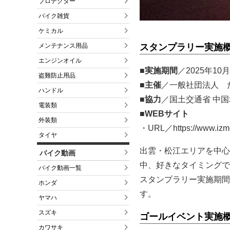
プロテクター
バイク雑貨
ケミカル
スタンプラリー実施
メンテナンス用品
エンジンオイル
■実施期間
／2025年1
盗難防止用品
■主催
／一般社団法人 
ハンドル
■協力
／国土交通省 中
電装類
■WEBサイト
外装類
・URL／https://www.izmo
タイヤ
出雲・松江エリアを中心
バイク動画
中、好きなタイミングで
バイク動画一覧
スタンプラリー実施期間
ホンダ
す。
ヤマハ
スズキ
ゴールイベント実施
カワサキ