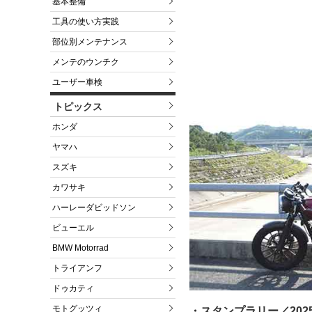
基本整備
工具の使い方実践
部位別メンテナンス
メンテのウンチク
ユーザー車検
トピックス
ホンダ
ヤマハ
スズキ
カワサキ
ハーレーダビッドソン
ビューエル
BMW Motorrad
トライアンフ
ドゥカティ
モトグッツィ
・スタンプラリー／202