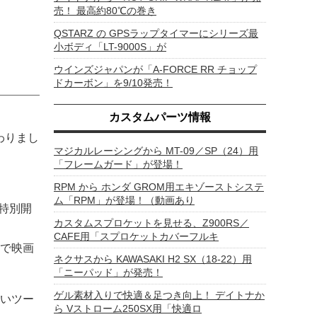
売！ 最高約80℃の巻き
QSTARZ の GPSラップタイマーにシリーズ最
小ボディ「LT-9000S」が
ウインズジャパンが「A-FORCE RR チョップ
ドカーボン」を9/10発売！
カスタムパーツ情報
わりまし
マジカルレーシングから MT-09／SP（24）用
「フレームガード」が登場！
RPM から ホンダ GROM用エキゾーストシステ
ム「RPM」が登場！（動画あり
特別開
カスタムスプロケットを見せる、Z900RS／
CAFE用「スプロケットカバーフルキ
で映画
ネクサスから KAWASAKI H2 SX（18-22）用
「ニーパッド」が発売！
ゲル素材入りで快適＆足つき向上！ デイトナか
いツー
ら Vストローム250SX用「快適ロ