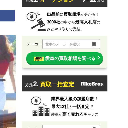
方法
出品前
買取相場
に
が分かる！
3000社
最高入札店
の中から
の
みとやり取りで完結。
メーカー
愛車のメーカーを選択
愛車の買取相場を調べる
無料
2.
買取一括査定
方法
業界最大級の加盟店数！
最大12社
一括査定
の
で
高く売れる
愛車が
チャンス