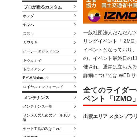
プロが造るカスタム
ホンダ
ヤマハ
一般社団法人だんだんツー
スズキ
リングイベント「IZM
カワサキ
イベントとなっており、
ハーレーダビッドソン
の。イベント最終日の1
ドゥカティ
催され、通常は立ち入るこ
トライアンフ
詳細については WEB 
BMW Motorrad
ロイヤルエンフィールド
全てのライダー
ベント「IZMO
メンテナンス
メンテナンス一覧
サンメカのためのツール100
出雲エリア スタンプラリー
選
セット工具の次はこれ!!