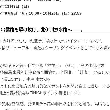
5年11月9日（日）
9月8日（月）10:00～10月26日（日）23:59
・出雲路を駆け抜け、斐伊川放水路へ――。
ーに大好評いただいた斐伊川放水路でのバイクミーティング。
て大幅リニューアル。新たなツーリングイベントとして生まれ変
が集まると言われている「神在月」（※1）／秋の出雲地方
整備局 出雲河川事務所全面協力。全国唯一「川底」（※2）が
長1.5km）／斐伊川放水路
ともに出雲地方の魅力的なスポットを仲間と自由に巡り、まる
放水路特設会場FINISHラインを目指します。
特別な空気感、斐伊川放水路の非日常を仲間と巡る、素晴らし