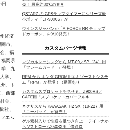
5日
売！ 最高約80℃の巻き
QSTARZ の GPSラップタイマーにシリーズ最
小ボディ「LT-9000S」が
ウインズジャパンが「A-FORCE RR チョップ
ドカーボン」を9/10発売！
州経済
福岡市、
カスタムパーツ情報
会、福
、福岡県
マジカルレーシングから MT-09／SP（24）用
「フレームガード」が登場！
 学、九
大学、
RPM から ホンダ GROM用エキゾーストシステ
ム「RPM」が登場！（動画あり
九州、ト
カスタムスプロケットを見せる、Z900RS／
道、西部
CAFE用「スプロケットカバーフルキ
村会、
ネクサスから KAWASAKI H2 SX（18-22）用
聞社、
「ニーパッド」が発売！
エフエム
ゲル素材入りで快適＆足つき向上！ デイトナか
ら Vストローム250SX用「快適ロ