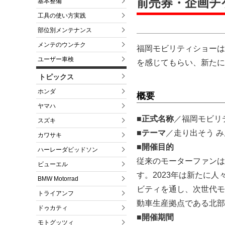
前売券・企画チ
基本整備
工具の使い方実践
部位別メンテナンス
メンテのウンチク
福岡モビリティショーは
ユーザー車検
を感じてもらい、新たに
トピックス
ホンダ
概要
ヤマハ
■正式名称
／福岡モビリテ
スズキ
■テーマ
／走り出そう み
カワサキ
■開催目的
ハーレーダビッドソン
従来のモーターファンは
ビューエル
す。2023年は新たに人
BMW Motorrad
ビティを通し、次世代モ
トライアンフ
動車生産拠点である北部
ドゥカティ
■開催期間
モトグッツィ