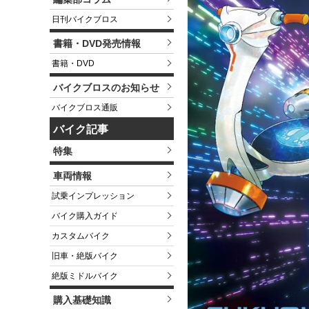
日刊バイクブロス
書籍・DVD発売情報
書籍・DVD
バイクブロスのお知らせ
バイクブロス通販
バイク記事
特集
車両情報
試乗インプレッション
バイク購入ガイド
カスタムバイク
旧車・絶版バイク
絶版ミドルバイク
購入基礎知識