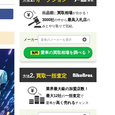
方法
出品前
買取相場
に
が分かる！
3000社
最高入札店
の中から
の
みとやり取りで完結。
メーカー
愛車のメーカーを選択
愛車の買取相場を調べる
無料
2.
買取一括査定
方法
業界最大級の加盟店数！
最大12社
一括査定
の
で
高く売れる
愛車が
チャンス