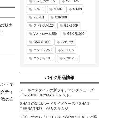
アフリカツイン
YZF-R250
SR400
MT-07
MT-09
YZF-R1
XSR900
の魅力
アドレスV125
GSX250R
！
Vストローム250
GSX-R1000
GSX-S1000
ハヤブサ
ニンジャ250
Z900RS
ニンジャ1000
ZRX1200
バイク用品情報
ベントで
アールエスタイチの新ライディングシューズ
アクティ
「RSS016 DRYMASTER スト
有数の自
SHAD の新型ハードサイドケース「SHAD
TERRA TR27」がカスタムジ
デイトナから「HOT GRIP WRAP HEAT」が発