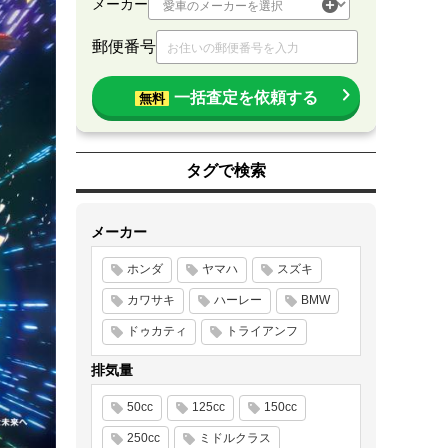
メーカー
郵便番号
一括査定を依頼する
無料
タグで検索
メーカー
ホンダ
ヤマハ
スズキ
カワサキ
ハーレー
BMW
ドゥカティ
トライアンフ
排気量
50cc
125cc
150cc
250cc
ミドルクラス