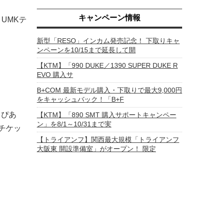
キャンペーン情報
UMKテ
新型「RESO」インカム発売記念！ 下取りキャ
ンペーンを10/15まで延長して開
【KTM】「990 DUKE／1390 SUPER DUKE R
EVO 購入サ
B+COM 最新モデル購入・下取りで最大9,000円
をキャッシュバック！「B+F
トぴあ
【KTM】「890 SMT 購入サポートキャンペー
ン」を8/1～10/31まで実
ンチケッ
【トライアンフ】関西最大規模「トライアンフ
大阪東 開設準備室」がオープン！ 限定