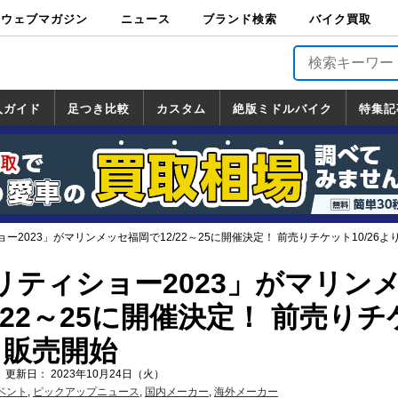
ウェブマガジン
ニュース
ブランド検索
バイク買取
バイクブロス・
原付＆ミニバイ
スポーツ＆ネイ
アメリカン＆ツ
ビッグスクータ
オフロード
バージンハーレ
バージンBMW
バージンドゥカ
バージントライ
ニュース
車両情報
イベント
キャンペ
トピック
バイク用
バイクパ
書籍・
サポート
お知らせ
ブランドを検
ブランドボイ
バイク買取
マガジンズ
ク
キッド
アラー
ー
ー
ティ
アンフ
TOP
ーン
ス
品
ーツ
DVD
索
ス
入ガイド
足つき比較
カスタム
絶版ミドルバイク
特集記
入ガイド
ンダ
マハ
ズキ
ワサキ
カスタム
ホンダ
ヤマハ
スズキ
カワサキ
道の駅調査隊
ツーリング情報局
日本の道50選
国道めぐり
林道ツーリング
絶版ミドルバイク
ホンダ
ヤマハ
スズキ
カワサキ
覧
一覧
一覧
ー2023」がマリンメッセ福岡で12/22～25に開催決定！ 前売りチケット10/26よ
リティショー2023」がマリン
/22～25に開催決定！ 前売りチ
より販売開始
 更新日： 2023年10月24日（火）
ベント
,
ピックアップニュース
,
国内メーカー
,
海外メーカー