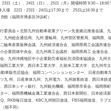
、23日（土）、24日（日）、25日（月）開場時間 9:30～18:00 
入場 22日・23日・24日は17:30まで 25日は16:30まで
・B館（福岡市博多区沖浜町）
行委員会＝北部九州自動車産業グリーン先進拠点推進会議、九
、九州総合通信局、九州 運輸局、九州管区警察局、福岡県、
二輪車産業振興会議、九州経済連合会、福岡県商工会議所連合
小企業団体中央会、北九州商工会議所、福岡県商工 会連合会
会、九州沖縄地区中小企業勤労者福祉共済団体協議会、九州大
福岡工業大学、西日本工業大学、久留米工業大学、北九州市立
自動車販売店協会、福岡コンベンションセンター、日産自動車
ツ九 州、日産車体九州、九州電力、九州旅客鉄道、西日本鉄
、西日本シティ銀行、九州観光機構、福岡県市長会、福岡県町
ター、福岡県機械金属工業連合会、西日本新聞社、日本経済新
Q、RKB毎日放送、KBC九州朝日放送、FBS福岡放送、ラブ
 （順不同）