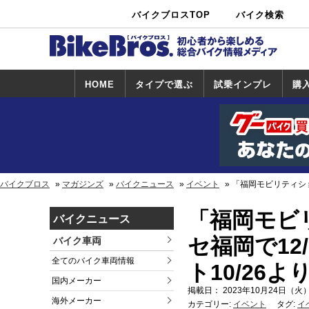
バイクブロスTOP
バイク検索
中古バイ
カタログ検
ショップ検
ク・新車検
索
索
索
HOME
タイプで選ぶ
試乗インプレ
購
スポーツ＆ネ
原付＆ミニバ
アメリカン＆
ビッグスクー
オフロード
試乗インプレ
ホンダ
ヤマハ
スズキ
カワサキ
ハーレー
BMW
トライアンフ
ドゥカティ
購
ホ
ヤ
ス
カ
イキッド
イク
クルーザー
ター
一覧
一
バイクブロス
マガジンズ
バイクニュース
イベント
「福岡モビリティショ
「福岡モビ
バイクニュース
セ福岡で12
バイク車両
全てのバイク車両情報
ト10/26
国内メーカー
掲載日： 2023年10月24日（火）
海外メーカー
カテゴリー:
イベント
タグ:
イ