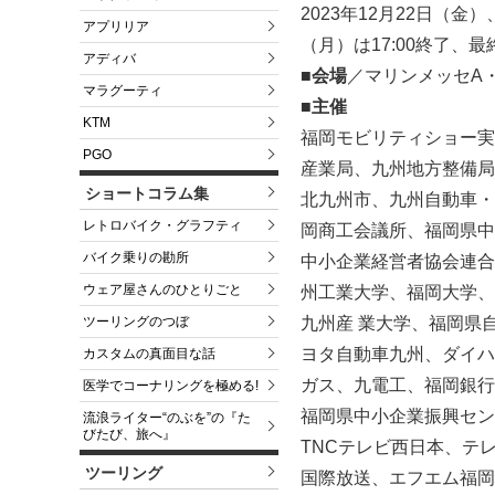
2023年12月22日（金）
アプリリア
（月）は17:00終了、最終
アディバ
■会場
／マリンメッセA
マラグーティ
■主催
KTM
福岡モビリティショー実
PGO
産業局、九州地方整備局
ショートコラム集
北九州市、九州自動車・
レトロバイク・グラフティ
岡商工会議所、福岡県中
バイク乗りの勘所
中小企業経営者協会連合
ウェア屋さんのひとりごと
州工業大学、福岡大学、
九州産 業大学、福岡県
ツーリングのつぼ
ヨタ自動車九州、ダイハ
カスタムの真面目な話
ガス、九電工、福岡銀行
医学でコーナリングを極める!
福岡県中小企業振興セン
流浪ライター“のぶを”の『た
びたび、旅へ』
TNCテレビ西日本、テレ
ツーリング
国際放送、エフエム福岡