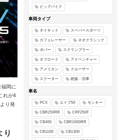
ビッグバイク
車両タイプ
ネイキッド
スーパースポーツ
カフェレーサー
ネオクラシック
ボバー
スクランブラー
オフロード
アドベンチャー
アメリカン
クルーザー
スクーター
絶版・旧車
セ福岡に
車名
これが4
PCX
エイプ50
モンキー
ドより発
CBR250RR
CRF250F
CB400
CBR1000RR
）より
CB1100
CB1300