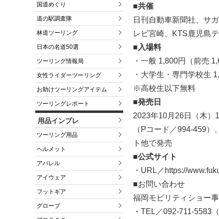
国道めぐり
■共催
道の駅調査隊
日刊自動車新聞社、サガ
レビ宮崎、KTS鹿児島テ
林道ツーリング
■入場料
日本の名道50選
・一般 1,800円（前売 1
ツーリング情報局
・大学生・専門学校生 1,2
女性ライダーツーリング
※高校生以下無料
お助けツーリングアイテム
■発売日
ツーリングレポート
2023年10月26日（
用品インプレ
（Pコード／994-45
ツーリング用品
ト他で発売
ヘルメット
■公式サイト
アパレル
・URL／https://www.fukuo
アイウェア
■お問い合わせ
フットギア
福岡モビリティショー事
グローブ
・TEL／092-711-5583