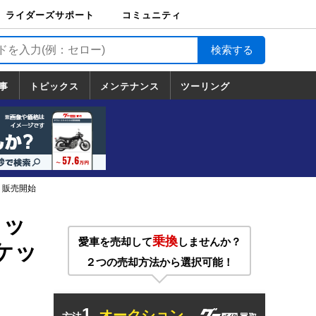
ライダーズサポート
コミュニティ
ライダーズサポート
バイク輸送
バイクガレージライ
バイク車両保険
ロードサービス
バイク試乗
コミュニティ
日記
ツーリング
カスタム
TOP
フ
TOP
事
トピックス
メンテナンス
ツーリング
トピックス
ホンダ
ヤマハ
スズキ
カワサキ
ハーレーダ
BMW
ドゥカティ
トライアン
メンテナンス
基本整備
部位別メンテ
工具の使い方
ツール100選
メンテのうん
一覧
ビッドソン
フ
一覧
ちく
り販売開始
メッ
乗換
愛車を売却して
しませんか？
ケッ
２つの売却方法から選択可能！
1.
オークション