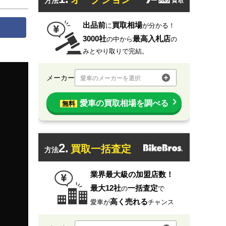
方法
出品前
買取相場
に
が分かる！
3000社
最高入札店
の中から
の
みとやり取りで完結。
メーカー
愛車のメーカーを選択
愛車の買取相場を調べる
無料
2.
買取一括査定
方法
業界最大級の加盟店数！
最大12社
一括査定
の
で
高く売れる
愛車が
チャンス