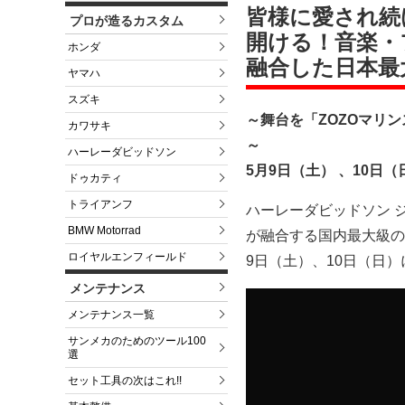
皆様に愛され続
プロが造るカスタム
開ける！音楽・
ホンダ
融合した日本最
ヤマハ
スズキ
～舞台を「ZOZOマリ
カワサキ
～
ハーレーダビッドソン
5月9日（土） 、10日
ドゥカティ
トライアンフ
ハーレーダビッドソン 
BMW Motorrad
が融合する国内最大級のライフ
ロイヤルエンフィールド
9日（土）、10日（日）
メンテナンス
メンテナンス一覧
サンメカのためのツール100
選
セット工具の次はこれ!!