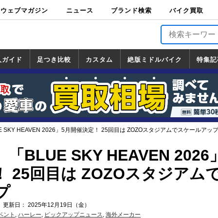
ウェブマガジン
ニュース
ブランド検索
バイク買取
バイクブロス・
原付＆ミニバイ
スポーツ＆ネイ
アメリカン＆ツ
ビッグスクータ
オフロード
バージンハーレ
バージンBMW
バージンドゥカ
バージントライ
ニュース
車両情報
イベント
キャンペ
トピック
バイク用
バイクパ
書籍・
サポート
お知らせ
ブランドを検
ブランドボイ
バイク買取
マガジンズ
ク
キッド
アラー
ー
ー
ティ
アンフ
TOP
ーン
ス
品
ーツ
DVD
索
ス
入ガイド
足つき比較
カスタム
絶版ミドルバイク
特集記
入ガイド
ンダ
マハ
ズキ
ワサキ
カスタム
ホンダ
ヤマハ
スズキ
カワサキ
道の駅調査隊
ツーリング情報局
日本の道50選
国道めぐり
林道ツーリング
絶版ミドルバイク
ホンダ
ヤマハ
スズキ
カワサキ
覧
一覧
一覧
 SKY HEAVEN 2026」5月開催決定！ 25回目は ZOZOスタジアムでスケールアッ
BLUE SKY HEAVEN 2026
 25回目は ZOZOスタジアム
プ
 更新日： 2025年12月19日（金）
ベント
,
ハーレー
,
ピックアップニュース
,
海外メーカー