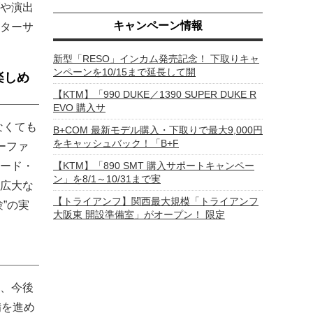
や演出
キャンペーン情報
ターサ
新型「RESO」インカム発売記念！ 下取りキャ
ンペーンを10/15まで延長して開
楽しめ
【KTM】「990 DUKE／1390 SUPER DUKE R
EVO 購入サ
なくても
B+COM 最新モデル購入・下取りで最大9,000円
をキャッシュバック！「B+F
ーファ
ード・
【KTM】「890 SMT 購入サポートキャンペー
ン」を8/1～10/31まで実
広大な
【トライアンフ】関西最大規模「トライアンフ
”の実
大阪東 開設準備室」がオープン！ 限定
、今後
備を進め