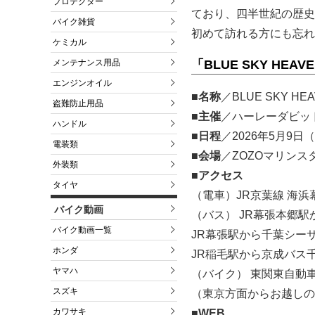
プロテクター
ており、四半世紀の歴史
バイク雑貨
初めて訪れる方にも忘れ
ケミカル
メンテナンス用品
「BLUE SKY HEA
エンジンオイル
■名称
／BLUE SKY H
盗難防止用品
■主催
／ハーレーダビッ
ハンドル
■日程
／2026年5月9
電装類
■会場
／ZOZOマリン
外装類
■アクセス
タイヤ
（電車）JR京葉線 海浜
バイク動画
（バス） JR幕張本郷駅
バイク動画一覧
JR幕張駅から千葉シー
ホンダ
JR稲毛駅から京成バス
ヤマハ
（バイク） 東関東自動車
スズキ
（東京方面からお越しの
カワサキ
■WEB