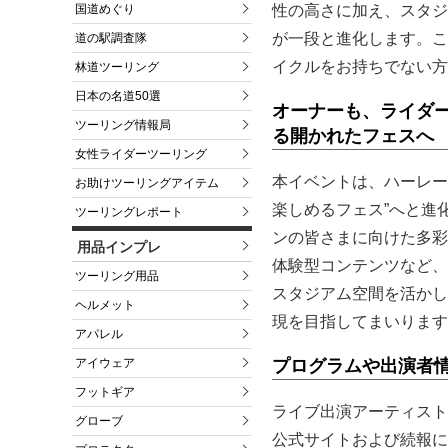
国道めぐり
性の高さに加え、スタジ
が一段と進化します。こ
道の駅調査隊
イクルをお持ちでない方
林道ツーリング
日本の名道50選
オーナーも、ライダ
ツーリング情報局
る開かれたフェスへ
女性ライダーツーリング
本イベントは、ハーレー
お助けツーリングアイテム
楽しめるフェス”へと進
ツーリングレポート
ンの皆さまに向けた多彩
用品インプレ
体験型コンテンツなど、
ツーリング用品
スタジアム空間を活かし
ヘルメット
現を目指してまいります
アパレル
アイウェア
プログラムや出演者
フットギア
ライブ出演アーティスト
グローブ
公式サイトおよび続報に