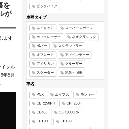
幕を
ビッグバイク
ルが
車両タイプ
ネイキッド
スーパースポーツ
カフェレーサー
ネオクラシック
します
ボバー
スクランブラー
オフロード
アドベンチャー
アメリカン
クルーザー
サイクル
スクーター
絶版・旧車
26年5月
す。
車名
PCX
エイプ50
モンキー
CBR250RR
CRF250F
CB400
CBR1000RR
CB1100
CB1300