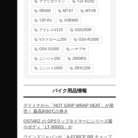
アフリカツイン
YZF-R250
SR400
MT-07
MT-09
YZF-R1
XSR900
アドレスV125
GSX250R
Vストローム250
GSX-R1000
GSX-S1000
ハヤブサ
ニンジャ250
Z900RS
ニンジャ1000
ZRX1200
バイク用品情報
デイトナから「HOT GRIP WRAP HEAT」が発
売！ 最高約80℃の巻き
QSTARZ の GPSラップタイマーにシリーズ最
小ボディ「LT-9000S」が
ウインズジャパンが「A-FORCE RR チョップ