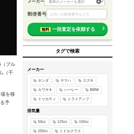
メーカー
郵便番号
一括査定を依頼する
無料
タグで検索
6（ブル
メーカー
アム（千
ホンダ
ヤマハ
スズキ
カワサキ
ハーレー
BMW
会場を移
ドゥカティ
トライアンフ
る予
排気量
50cc
125cc
150cc
250cc
ミドルクラス