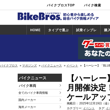
バイクブロスTOP
バイク検索
中古バイ
カタログ検
ショップ検
ク・新車検
索
索
索
HOME
タイプで選ぶ
試乗インプレ
購
スポーツ＆ネ
原付＆ミニバ
アメリカン＆
ビッグスクー
オフロード
試乗インプレ
ホンダ
ヤマハ
スズキ
カワサキ
ハーレー
BMW
トライアンフ
ドゥカティ
購
ホ
ヤ
ス
カ
イキッド
イク
クルーザー
ター
一覧
一
バイクブロス
マガジンズ
バイクニュース
イベント
【ハーレー】「BLUE
【ハーレー】「
バイクニュース
月開催決定！
バイク車両
全てのバイク車両情報
ケールアッ
国内メーカー
掲載日： 2025年12月19日（金）
海外メーカー
カテゴリー:
イベント
タグ:
イ