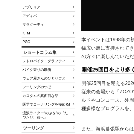
アプリリア
アディバ
マラグーティ
KTM
本イベントは1998年
PGO
幅広い層に支持されてき
ショートコラム集
の方々に楽しんでいただ
レトロバイク・グラフティ
開催25回目をより多
バイク乗りの勘所
ウェア屋さんのひとりごと
開催25回目を迎える2
ツーリングのつぼ
従来の会場から「ZOZ
カスタムの真面目な話
ルドやコンコース、外周
医学でコーナリングを極める!
種多様なプログラムを、
流浪ライター“のぶを”の『た
びたび、旅へ』
ツーリング
また、海浜幕張駅からは