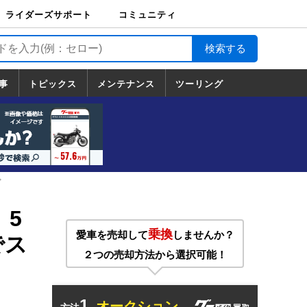
ライダーズサポート
コミュニティ
ライダーズサポート
バイク輸送
バイクガレージライ
バイク車両保険
ロードサービス
バイク試乗
コミュニティ
日記
ツーリング
カスタム
TOP
フ
TOP
事
トピックス
メンテナンス
ツーリング
トピックス
ホンダ
ヤマハ
スズキ
カワサキ
ハーレーダ
BMW
ドゥカティ
トライアン
メンテナンス
基本整備
部位別メンテ
工具の使い方
ツール100選
メンテのうん
一覧
ビッドソン
フ
一覧
ちく
プ
」5
乗換
愛車を売却して
しませんか？
でス
２つの売却方法から選択可能！
1.
オークション