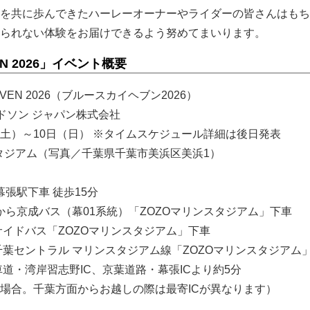
を共に歩んできたハーレーオーナーやライダーの皆さんはもち
られない体験をお届けできるよう努めてまいります。
VEN 2026」イベント概要
EAVEN 2026（ブルースカイヘブン2026）
ドソン ジャパン株式会社
日（土）～10日（日） ※タイムスケジュール詳細は後日発表
スタジアム（写真／千葉県千葉市美浜区美浜1）
幕張駅下車 徒歩15分
から京成バス（幕01系統）「ZOZOマリンスタジアム」下車
サイドバス「ZOZOマリンスタジアム」下車
千葉セントラル マリンスタジアム線「ZOZOマリンスタジアム
道・湾岸習志野IC、京葉道路・幕張ICより約5分
場合。千葉方面からお越しの際は最寄ICが異なります）