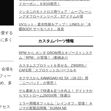
ドカーボン」を9/10発売！
クシタニのモトクロス用ウェア「ムーブレーシ
ングオフロードシリーズ」3アイテムが登
UVカット・遮光性能をアップ！ LINKS が「冷
暖BODY サーモベスト」改良
を愛する
上に多く
カスタムパーツ情報
RPM から ホンダ GROM用エキゾーストシステ
ム「RPM」が登場！（動画あり
カスタムスプロケットを見せる、Z900RS／
、会場を
CAFE用「スプロケットカバーフルキ
フィー
ネクサスから KAWASAKI H2 SX（18-22）用
め、多
「ニーパッド」が発売！
ゲル素材入りで快適＆足つき向上！ デイトナか
ら Vストローム250SX用「快適ロ
ミラー用撥水フィルム「レインオフ」登場！ キ
クセス
ジマが新製品情報「KIJIMA NE