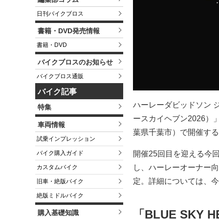
日刊バイクブロス
書籍・DVD発売情報
書籍・DVD
バイクブロスのお知らせ
バイクブロス通販
バイク記事
ハーレーダビッドソン ジャ
特集
ースカイヘブン2026）
車両情報
葉県千葉市）で開催する
試乗インプレッション
バイク購入ガイド
開催25回目を迎える今
し、ハーレーオーナー向
カスタムバイク
定。詳細については、今
旧車・絶版バイク
絶版ミドルバイク
「BLUE SKY 
購入基礎知識