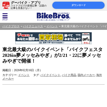
グーバイク・アプリ
ダウンロード
バイクブロスの新着記事・話題の
記事を見逃さない！
バイクブロス
バイクニュース
イベント
東北最大級のバイクイベント「バイクフ
東北最大級のバイクイベント「バイクフェスタ
2026in夢メッセみやぎ」が2/21・22に夢メッセ
みやぎで開催！
掲載日：2026年02月16日（月）
カテゴリー:
イベント
タグ:
バイクイベント
,
バイク用品
,
国内メーカー
,
海外
メーカー