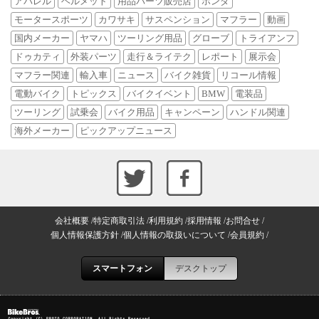
アパレル
ヘルメット
用品パーツ販売店
ホンダ
モータースポーツ
カワサキ
サスペンション
マフラー
動画
国内メーカー
ヤマハ
ツーリング用品
グローブ
トライアンフ
ドゥカティ
外装パーツ
走行＆ライテク
レポート
展示会
マフラー関連
輸入車
ニュース
バイク雑貨
リコール情報
電動バイク
トピックス
バイクイベント
BMW
電装品
ツーリング
試乗会
バイク用品
キャンペーン
ハンドル関連
海外メーカー
ピックアップニュース
会社概要
特定商取引法
利用規約
採用情報
お問合せ
個人情報保護方針
個人情報の取扱いについて
会員規約
スマートフォン
デスクトップ