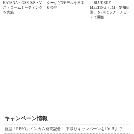
KATANA・GSX-S/R・V
ターなど3モデルを日本
「BLUE SKY
ストロームミーティング
初公開
MEETING（TM）愛知蒲
を実施
郡」を7/4にラグーナビー
チで開催
キャンペーン情報
新型「RESO」インカム発売記念！ 下取りキャンペーンを10/15まで延長して開