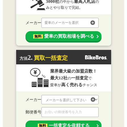
3000社
最高入札店
の中から
の
みとやり取りで完結。
メーカー
愛車のメーカーを選択
愛車の買取相場を調べる
無料
2.
買取一括査定
方法
業界最大級の加盟店数！
最大12社
一括査定
の
で
高く売れる
愛車が
チャンス
メーカー
郵便番号
一括査定を依頼する
無料