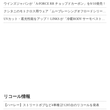
ウインズジャパンが「A-FORCE RR チョップドカーボン」を9/10発売！
クシタニのモトクロス用ウェア「ムーブレーシングオフロードシリーズ」3アイテムが登
UVカット・遮光性能をアップ！ LINKS が「冷暖BODY サーモベスト」改良
リコール情報
【ハーレー】ストリートボブなど4車種 計1285台のリコールを発表