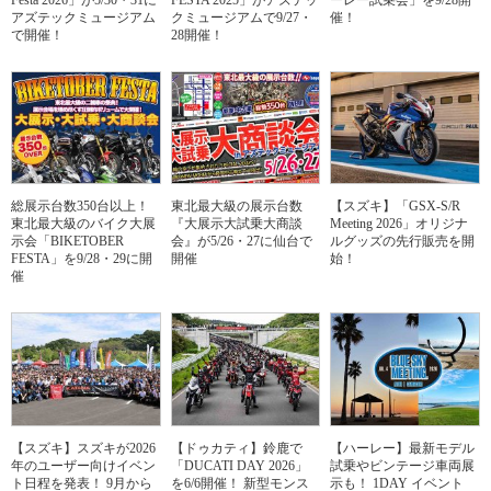
Festa 2026」が5/30・31に
FESTA 2025」がアズテッ
ーレー試乗会」を9/28開
アズテックミュージアム
クミュージアムで9/27・
催！
で開催！
28開催！
総展示台数350台以上！
東北最大級の展示台数
【スズキ】「GSX-S/R
東北最大級のバイク大展
『大展示大試乗大商談
Meeting 2026」オリジナ
示会「BIKETOBER
会』が5/26・27に仙台で
ルグッズの先行販売を開
FESTA」を9/28・29に開
開催
始！
催
【スズキ】スズキが2026
【ドゥカティ】鈴鹿で
【ハーレー】最新モデル
年のユーザー向けイベン
「DUCATI DAY 2026」
試乗やビンテージ車両展
ト日程を発表！ 9月から
を6/6開催！ 新型モンス
示も！ 1DAY イベント