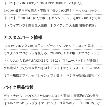
【KTM】「990 DUKE／1390 SUPER DUKE R EVO 購入サ
B+COM 最新モデル購入・下取りで最大9,000円をキャッシュバック！「B+F
【KTM】「890 SMT 購入サポートキャンペーン」を8/1～10/31まで実
【トライアンフ】関西最大規模「トライアンフ大阪東 開設準備室」がオープン！ 限定
カスタムパーツ情報
RPM から ホンダ GROM用エキゾーストシステム「RPM」が登場！（動画あり
カスタムスプロケットを見せる、Z900RS／CAFE用「スプロケットカバーフルキ
ネクサスから KAWASAKI H2 SX（18-22）用「ニーパッド」が発売！
ゲル素材入りで快適＆足つき向上！ デイトナから Vストローム250SX用「快適ロ
ミラー用撥水フィルム「レインオフ」登場！ キジマが新製品情報「KIJIMA NE
バイク用品情報
デイトナから「HOT GRIP WRAP HEAT」が発売！ 最高約80℃の巻き
QSTARZ の GPSラップタイマーにシリーズ最小ボディ「LT-9000S」が