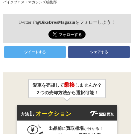
バイクブロス・マガジンズ編集部
Twitterで
@BikeBrosMagazin
をフォローしよう！
ツイートする
シェアする
乗換
愛車を売却して
しませんか？
２つの売却方法から選択可能！
1.
オークション
方法
出品前
買取相場
に
が分かる！