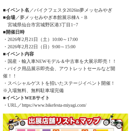
■イベント名
／バイクフェスタ2026in夢メッセみやぎ
■会場
／夢メッセみやぎ本館展示棟A・B
宮城県仙台市宮城野区港3丁目1−7
■開催日時
・2026年2月21日（土）10:00～17:00
・2026年2月22日（日）9:00～15:00
■イベント内容
・国産・輸入車NEWモデル＆中古車を大展示即売！！
・バイク用品展示即売会、アウトレットセールなど開
催！！
・スペシャルゲストを招いたステージイベント開催！
※入場無料、無料駐車場完備
■イベントWEBサイト
・URL／https://www.bikefesta-miyagi.com/