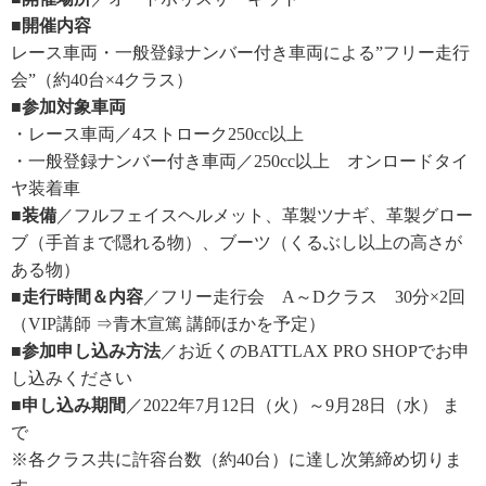
■開催内容
レース車両・一般登録ナンバー付き車両による”フリー走行
会”（約40台×4クラス）
■参加対象車両
・レース車両／4ストローク250cc以上
・一般登録ナンバー付き車両／250cc以上 オンロードタイ
ヤ装着車
■装備
／フルフェイスヘルメット、革製ツナギ、革製グロー
ブ（手首まで隠れる物）、ブーツ（くるぶし以上の高さが
ある物）
■走行時間＆内容
／フリー走行会 A～Dクラス 30分×2回
（VIP講師 ⇒青木宣篤 講師ほかを予定）
■参加申し込み方法
／お近くのBATTLAX PRO SHOPでお申
し込みください
■申し込み期間
／2022年7月12日（火）～9月28日（水） ま
で
※各クラス共に許容台数（約40台）に達し次第締め切りま