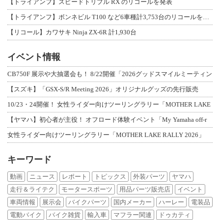
【トライアンフ】スピードトリプル RX のリコールを発表
【トライアンフ】ボンネビル T100 など6車種計3,753台のリコールを発表
【リコール】カワサキ Ninja ZX-6R 計1,930台
イベント情報
CB750F 展示や大抽選会も！ 8/22開催「2026グッドスマイルミーティン
【スズキ】「GSX-S/R Meeting 2026」オリジナルグッズの先行販売
10/23・24開催！ 女性ライダー向けツーリングラリー「MOTHER LAKE
【ヤマハ】初心者が主役！ オフロード体験イベント「My Yamaha off-r
女性ライダー向けツーリングラリー「MOTHER LAKE RALLY 2026」
キーワード
動画
ニュース
レポート
トピックス
外装パーツ
ヤマハ
走行＆ライテク
モータースポーツ
用品パーツ販売店
イベント
車両情報
展示会
バイクパーツ
国内メーカー
ハーレー
電装品
電動バイク
バイク雑貨
輸入車
マフラー関連
ドゥカティ