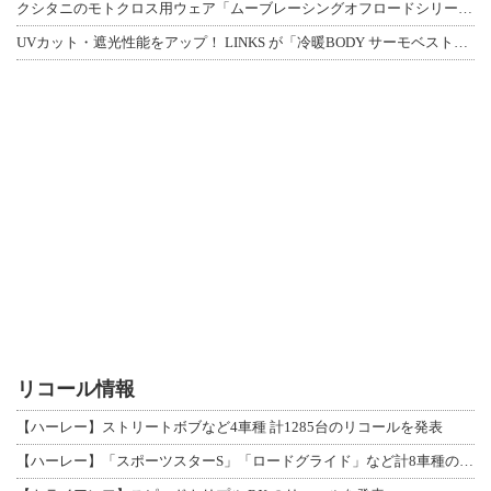
クシタニのモトクロス用ウェア「ムーブレーシングオフロードシリーズ」3アイテムが登
UVカット・遮光性能をアップ！ LINKS が「冷暖BODY サーモベスト」改良
リコール情報
【ハーレー】ストリートボブなど4車種 計1285台のリコールを発表
【ハーレー】「スポーツスターS」「ロードグライド」など計8車種のリコールを発表