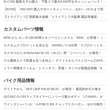
B+COM 最新モデル購入・下取りで最大9,000円をキャッシュバック！「B+F
【KTM】「890 SMT 購入サポートキャンペーン」を8/1～10/31まで実
【トライアンフ】関西最大規模「トライアンフ大阪東 開設準備室」がオープン！ 限定
カスタムパーツ情報
RPM から ホンダ GROM用エキゾーストシステム「RPM」が登場！（動画あり
カスタムスプロケットを見せる、Z900RS／CAFE用「スプロケットカバーフルキ
ネクサスから KAWASAKI H2 SX（18-22）用「ニーパッド」が発売！
ゲル素材入りで快適＆足つき向上！ デイトナから Vストローム250SX用「快適ロ
ミラー用撥水フィルム「レインオフ」登場！ キジマが新製品情報「KIJIMA NE
バイク用品情報
デイトナから「HOT GRIP WRAP HEAT」が発売！ 最高約80℃の巻き
QSTARZ の GPSラップタイマーにシリーズ最小ボディ「LT-9000S」が
ウインズジャパンが「A-FORCE RR チョップドカーボン」を9/10発売！