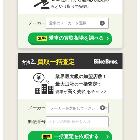
みとやり取りで完結。
メーカー
愛車のメーカーを選択
愛車の買取相場を調べる
無料
2.
買取一括査定
方法
業界最大級の加盟店数！
最大12社
一括査定
の
で
高く売れる
愛車が
チャンス
メーカー
郵便番号
一括査定を依頼する
無料