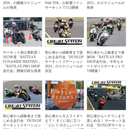
2026」の開催スケジュー
With TSR」が鈴鹿ツイン
2025」のスケジュールが
ルが発表
サーキットで11/2開催
発表
サーキット初心者歓迎！
初心者から経験者まで楽
初心者から上級者まで参
2025年度「BATTLAX
しめる走行会「DUNLOP
加OK「BATTLAX PRO
FUN＆RIDE MEETING」
サーキットステーション
SHOP走行会」今年もオ
「BATTLAX PRO SHOP
2024」のスケジュールが
ートポリスサーキットで
走行会」開催日程を発表
決定
7/8開催！
初心者から経験者まで楽
初心者から大人ライダー
初心者からベテランまで
しめる走行会「DUNLOP
まで！ すぐに役に立つ
楽しめる！ サーキット走
サーキットステーション
「ピレリ やさしいバイク
行会「DUNLOPサーキッ