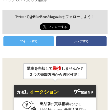
バイクブロス・マガジンズ編集部
Twitterで
@BikeBrosMagazin
をフォローしよう！
ツイートする
シェアする
乗換
愛車を売却して
しませんか？
２つの売却方法から選択可能！
1.
オークション
方法
出品前
買取相場
に
が分かる！
3000社
最高入札店
の中から
の