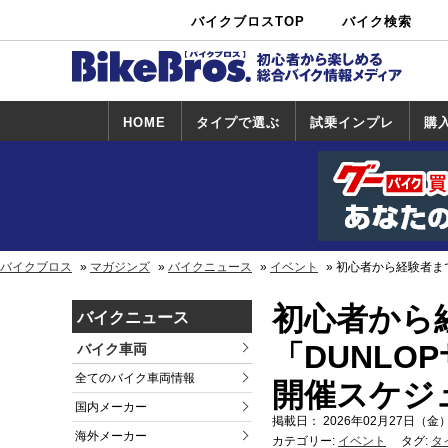
バイクブロスTOP
バイク検索
中古バイ
カタログ検
ショップ検
ク・新車検
索
索
索
HOME
タイプで選ぶ
試乗インプレ
購
スポーツ＆ネ
原付＆ミニバ
アメリカン＆
ビッグスクー
オフロード
試乗インプレ
ホンダ
ヤマハ
スズキ
カワサキ
ハーレー
BMW
トライアンフ
ドゥカティ
購
ホ
ヤ
ス
カ
イキッド
イク
クルーザー
ター
一覧
一
バイクブロス
マガジンズ
バイクニュース
イベント
初心者から経験者ま
初心者から
バイクニュース
「DUNLO
バイク車両
全てのバイク車両情報
開催スケジ
国内メーカー
掲載日： 2026年02月27日（金）
海外メーカー
カテゴリー:
イベント
タグ:
タ