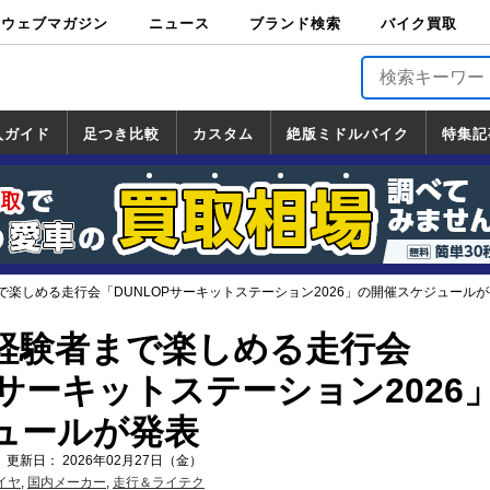
ウェブマガジン
ニュース
ブランド検索
バイク買取
バイクブロス・
原付＆ミニバイ
スポーツ＆ネイ
アメリカン＆ツ
ビッグスクータ
オフロード
バージンハーレ
バージンBMW
バージンドゥカ
バージントライ
ニュース
車両情報
イベント
キャンペ
トピック
バイク用
バイクパ
書籍・
サポート
お知らせ
ブランドを検
ブランドボイ
バイク買取
マガジンズ
ク
キッド
アラー
ー
ー
ティ
アンフ
TOP
ーン
ス
品
ーツ
DVD
索
ス
入ガイド
足つき比較
カスタム
絶版ミドルバイク
特集記
入ガイド
ンダ
マハ
ズキ
ワサキ
カスタム
ホンダ
ヤマハ
スズキ
カワサキ
道の駅調査隊
ツーリング情報局
日本の道50選
国道めぐり
林道ツーリング
絶版ミドルバイク
ホンダ
ヤマハ
スズキ
カワサキ
覧
一覧
一覧
で楽しめる走行会「DUNLOPサーキットステーション2026」の開催スケジュール
経験者まで楽しめる走行会
Pサーキットステーション2026
ュールが発表
 更新日： 2026年02月27日（金）
イヤ
,
国内メーカー
,
走行＆ライテク