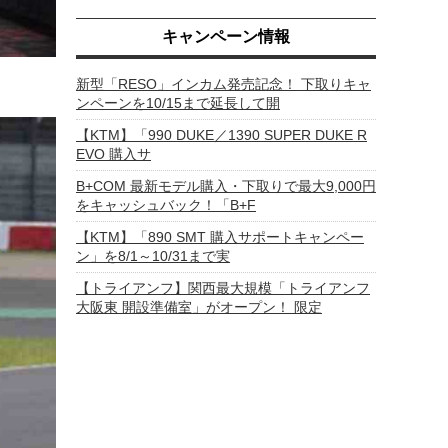
キャンペーン情報
新型「RESO」インカム発売記念！ 下取りキャ
ンペーンを10/15まで延長して開
【KTM】「990 DUKE／1390 SUPER DUKE R
EVO 購入サ
B+COM 最新モデル購入・下取りで最大9,000円
をキャッシュバック！「B+F
【KTM】「890 SMT 購入サポートキャンペー
ン」を8/1～10/31まで実
【トライアンフ】関西最大規模「トライアンフ
大阪東 開設準備室」がオープン！ 限定