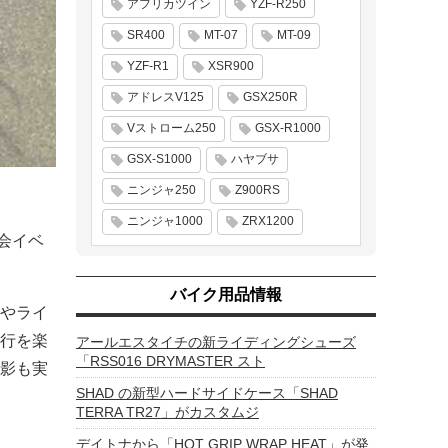
アフリカツイン
YZF-R250
SR400
MT-07
MT-09
YZF-R1
XSR900
アドレスV125
GSX250R
Vストローム250
GSX-R1000
GSX-S1000
ハヤブサ
ニンジャ250
Z900RS
ニンジャ1000
ZRX1200
行会イベ
バイク用品情報
やライ
行を楽
アールエスタイチの新ライディングシューズ
「RSS016 DRYMASTER スト
影も実
SHAD の新型ハードサイドケース「SHAD
TERRA TR27」がカスタムジ
デイトナから「HOT GRIP WRAP HEAT」が発