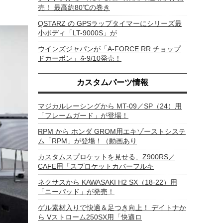
売！ 最高約80℃の巻き
QSTARZ の GPSラップタイマーにシリーズ最
小ボディ「LT-9000S」が
ウインズジャパンが「A-FORCE RR チョップ
ドカーボン」を9/10発売！
カスタムパーツ情報
マジカルレーシングから MT-09／SP（24）用
「フレームガード」が登場！
RPM から ホンダ GROM用エキゾーストシステ
ム「RPM」が登場！（動画あり
カスタムスプロケットを見せる、Z900RS／
CAFE用「スプロケットカバーフルキ
ネクサスから KAWASAKI H2 SX（18-22）用
「ニーパッド」が発売！
ゲル素材入りで快適＆足つき向上！ デイトナか
ら Vストローム250SX用「快適ロ