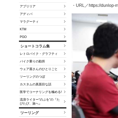
・URL／https://dunlop-mot
アプリリア
アディバ
マラグーティ
KTM
PGO
ショートコラム集
レトロバイク・グラフティ
バイク乗りの勘所
ウェア屋さんのひとりごと
ツーリングのつぼ
カスタムの真面目な話
医学でコーナリングを極める!
流浪ライター“のぶを”の『た
びたび、旅へ』
ツーリング