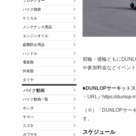
プロテクター
バイク雑貨
ケミカル
メンテナンス用品
エンジンオイル
盗難防止用品
ハンドル
前輪・後輪ともにDUN
電装類
や参加料金などイベント
外装類
タイヤ
■DUNLOPサーキットス
バイク動画
・URL／https://dunlop-mot
バイク動画一覧
ホンダ
（※）「DUNLOPサ
ヤマハ
す。
スズキ
スケジュール
カワサキ