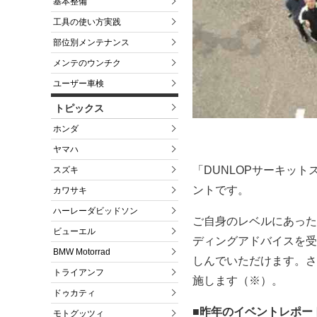
基本整備
工具の使い方実践
部位別メンテナンス
メンテのウンチク
ユーザー車検
トピックス
ホンダ
ヤマハ
「DUNLOPサーキット
スズキ
ントです。
カワサキ
ハーレーダビッドソン
ご自身のレベルにあった
ビューエル
ディングアドバイスを受
BMW Motorrad
しんでいただけます。さ
トライアンフ
施します（※）。
ドゥカティ
■昨年のイベントレポー
モトグッツィ