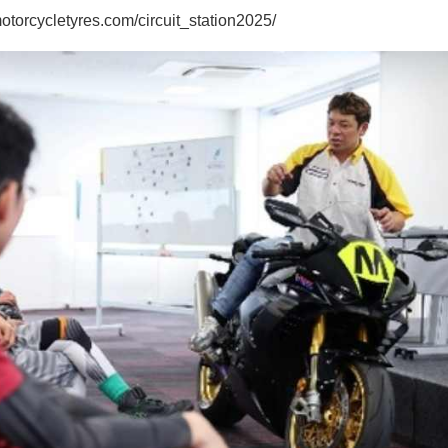
orcycletyres.com/circuit_station2025/