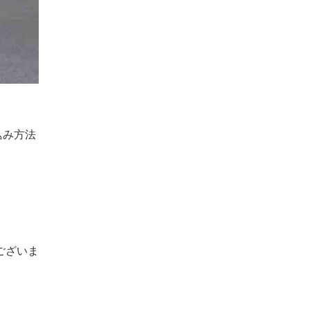
込み方法
。
ございま