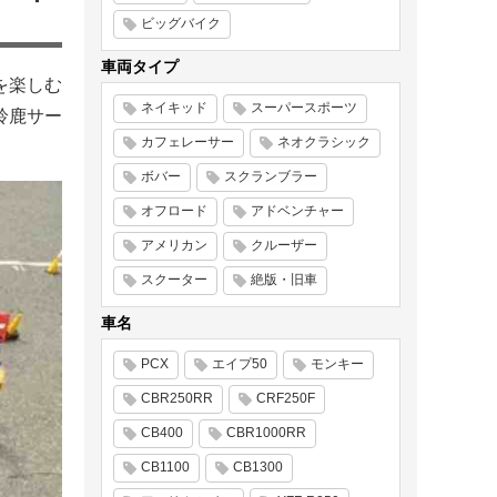
ビッグバイク
車両タイプ
を楽しむ
ネイキッド
スーパースポーツ
鈴鹿サー
カフェレーサー
ネオクラシック
ボバー
スクランブラー
オフロード
アドベンチャー
アメリカン
クルーザー
スクーター
絶版・旧車
車名
PCX
エイプ50
モンキー
CBR250RR
CRF250F
CB400
CBR1000RR
CB1100
CB1300