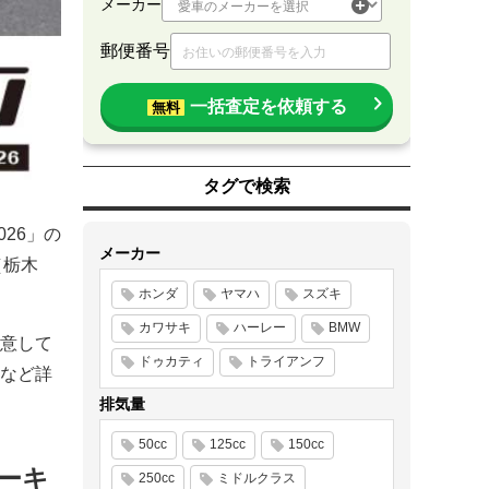
メーカー
郵便番号
一括査定を依頼する
無料
タグで検索
26」の
メーカー
（栃木
ホンダ
ヤマハ
スズキ
カワサキ
ハーレー
BMW
意して
ドゥカティ
トライアンフ
など詳
排気量
50cc
125cc
150cc
ーキ
250cc
ミドルクラス