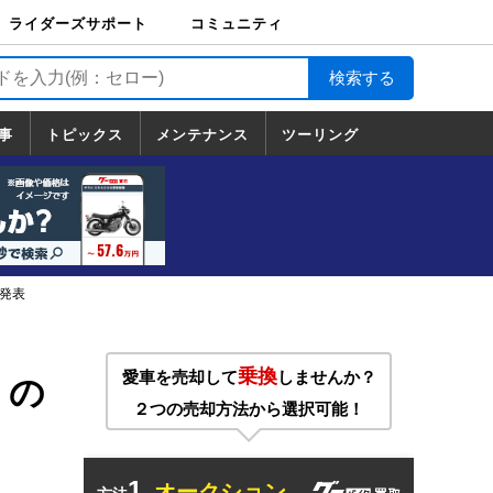
ライダーズサポート
コミュニティ
ライダーズサポート
バイク輸送
バイクガレージライ
バイク車両保険
ロードサービス
バイク試乗
コミュニティ
日記
ツーリング
カスタム
TOP
フ
TOP
事
トピックス
メンテナンス
ツーリング
トピックス
ホンダ
ヤマハ
スズキ
カワサキ
ハーレーダ
BMW
ドゥカティ
トライアン
メンテナンス
基本整備
部位別メンテ
工具の使い方
ツール100選
メンテのうん
一覧
ビッドソン
フ
一覧
ちく
が発表
乗換
愛車を売却して
しませんか？
」の
２つの売却方法から選択可能！
1.
オークション