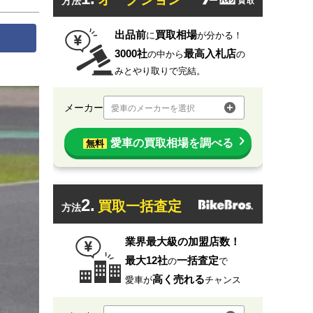
方法
出品前
買取相場
に
が分かる！
3000社
最高入札店
の中から
の
みとやり取りで完結。
メーカー
愛車のメーカーを選択
愛車の買取相場を調べる
無料
2.
買取一括査定
方法
業界最大級の加盟店数！
最大12社
一括査定
の
で
高く売れる
愛車が
チャンス