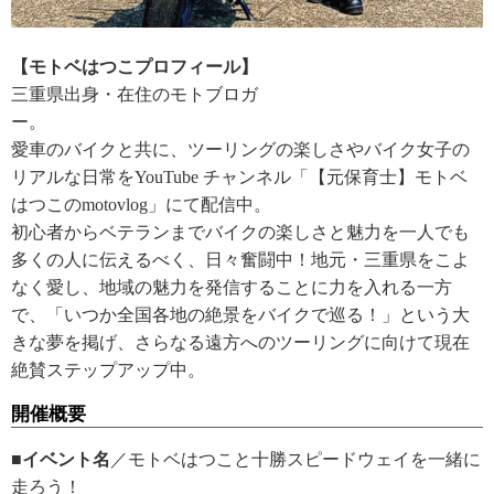
【モトベはつこプロフィール】
三重県出身・在住のモトブロガ
ー。
愛車のバイクと共に、ツーリングの楽しさやバイク女子の
リアルな日常をYouTube チャンネル「【元保育士】モトベ
はつこのmotovlog」にて配信中。
初心者からベテランまでバイクの楽しさと魅力を一人でも
多くの人に伝えるべく、日々奮闘中！地元・三重県をこよ
なく愛し、地域の魅力を発信することに力を入れる一方
で、「いつか全国各地の絶景をバイクで巡る！」という大
きな夢を掲げ、さらなる遠方へのツーリングに向けて現在
絶賛ステップアップ中。
開催概要
■イベント名
／モトベはつこと十勝スピードウェイを一緒に
走ろう！