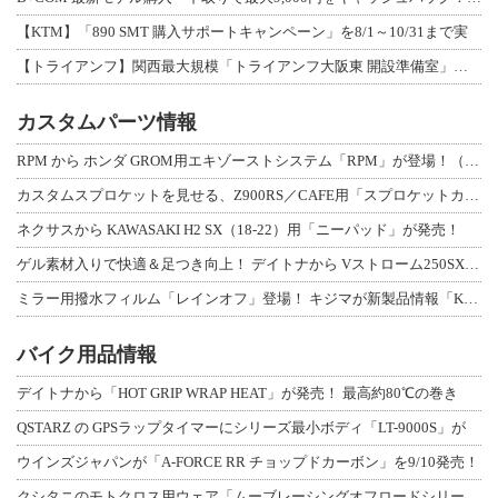
【KTM】「890 SMT 購入サポートキャンペーン」を8/1～10/31まで実
【トライアンフ】関西最大規模「トライアンフ大阪東 開設準備室」がオープン！ 限定
カスタムパーツ情報
RPM から ホンダ GROM用エキゾーストシステム「RPM」が登場！（動画あり
カスタムスプロケットを見せる、Z900RS／CAFE用「スプロケットカバーフルキ
ネクサスから KAWASAKI H2 SX（18-22）用「ニーパッド」が発売！
ゲル素材入りで快適＆足つき向上！ デイトナから Vストローム250SX用「快適ロ
ミラー用撥水フィルム「レインオフ」登場！ キジマが新製品情報「KIJIMA NE
バイク用品情報
デイトナから「HOT GRIP WRAP HEAT」が発売！ 最高約80℃の巻き
QSTARZ の GPSラップタイマーにシリーズ最小ボディ「LT-9000S」が
ウインズジャパンが「A-FORCE RR チョップドカーボン」を9/10発売！
クシタニのモトクロス用ウェア「ムーブレーシングオフロードシリーズ」3アイテムが登