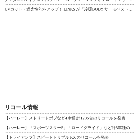
UVカット・遮光性能をアップ！ LINKS が「冷暖BODY サーモベスト」改良
リコール情報
【ハーレー】ストリートボブなど4車種 計1285台のリコールを発表
【ハーレー】「スポーツスターS」「ロードグライド」など計8車種のリコールを発表
【トライアンフ】スピードトリプル RX のリコールを発表