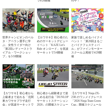
で6/20開催
付中！
世界チャンピオンのベル
【カワサキ】初心者のた
家族で楽しめるバイクイ
タ・アベラン選手に学
めのサーキットデビュー
ベント！「第20回まるご
ぶ、女性ライダー向け
イベント「KAZE Let’s
とバイクフェスティバ
「第2回レディーストラ
Ride オンロード」を筑波
ル」がファインモーター
イアル・ワークショッ
サーキットで5/4開催
スクール上尾校で4/29開
プ」を5/18開催
催
【カワサキ】初心者から
初心者から経験者まで楽
【カワサキ】Ninja ZX-
上級者まで走れる「北関
しめる走行会「DUNLOP
25R のワンメイクレース
東カワサキプラザ走行
サーキットステーション
「2026 Ninja Team Green
会」が筑波サーキットで
2026」の開催スケジュー
Cup」開催スケジュール