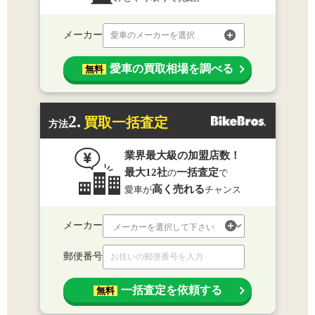
メーカー
愛車のメーカーを選択
愛車の買取相場を調べる
無料
2.
買取一括査定
方法
業界最大級の加盟店数！
最大12社
一括査定
の
で
高く売れる
愛車が
チャンス
メーカー
郵便番号
一括査定を依頼する
無料