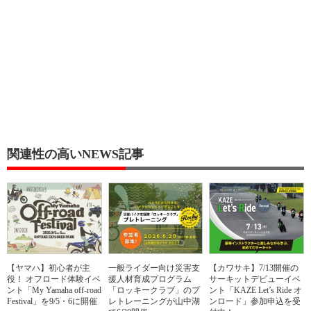
関連性の高いNEWS記事
【ヤマハ】初心者が主
一般ライダー向け災害支
【カワサキ】7/13開催の
役！ オフロード体験イベ
援人材育成プログラム
サーキットデビューイベ
ント「My Yamaha off-road
「ロッキークラブ」のプ
ント「KAZE Let’s Ride オ
Festival」を9/5・6に開催
レトレーニングが山中湖
ンロード」参加申込を受