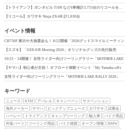
【トライアンフ】ボンネビル T100 など6車種計3,753台のリコールを発表
【リコール】カワサキ Ninja ZX-6R 計1,930台
イベント情報
CB750F 展示や大抽選会も！ 8/22開催「2026グッドスマイルミーティン
【スズキ】「GSX-S/R Meeting 2026」オリジナルグッズの先行販売
10/23・24開催！ 女性ライダー向けツーリングラリー「MOTHER LAKE
【ヤマハ】初心者が主役！ オフロード体験イベント「My Yamaha off-r
女性ライダー向けツーリングラリー「MOTHER LAKE RALLY 2026」
キーワード
ニュース
KTM
アパレル
キャンペーン
サスペンション
海外メーカー
ヤマハ
ピックアップニュース
カワサキ
試乗会
ハーレー
トライアンフ
キャンプツーリング
輸入車
バイク用品
外装パーツ
ツーリング用品
バイク雑貨
オープン情報
BMW