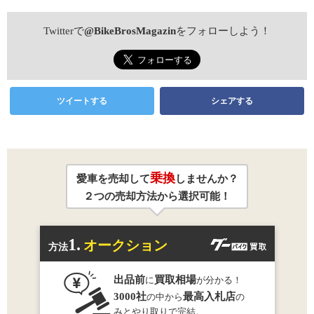
Twitterで
@BikeBrosMagazin
をフォローしよう！
ツイートする
シェアする
乗換
愛車を売却して
しませんか？
２つの売却方法から選択可能！
1.
オークション
方法
出品前
買取相場
に
が分かる！
3000社
最高入札店
の中から
の
みとやり取りで完結。