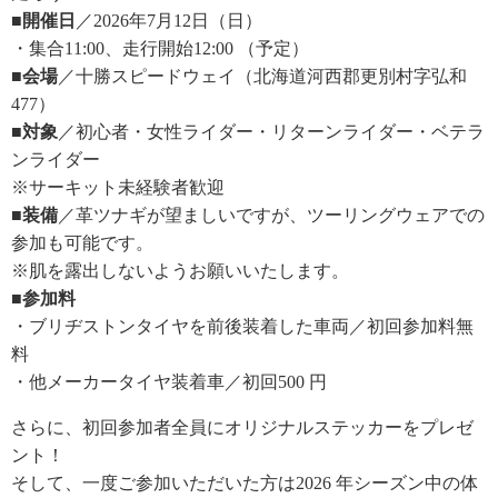
■開催日
／2026年7月12日（日）
・集合11:00、走行開始12:00 （予定）
■会場
／十勝スピードウェイ（北海道河西郡更別村字弘和
477）
■対象
／初心者・女性ライダー・リターンライダー・ベテラ
ンライダー
※サーキット未経験者歓迎
■装備
／革ツナギが望ましいですが、ツーリングウェアでの
参加も可能です。
※肌を露出しないようお願いいたします。
■参加料
・ブリヂストンタイヤを前後装着した車両／初回参加料無
料
・他メーカータイヤ装着車／初回500 円
さらに、初回参加者全員にオリジナルステッカーをプレゼ
ント！
そして、一度ご参加いただいた方は2026 年シーズン中の体