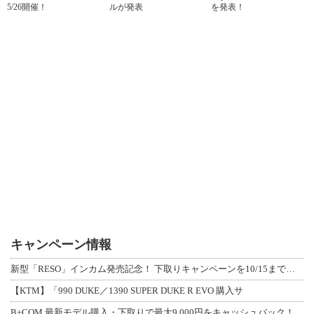
5/26開催！
ルが発表
を発表！
キャンペーン情報
新型「RESO」インカム発売記念！ 下取りキャンペーンを10/15まで延長して開
【KTM】「990 DUKE／1390 SUPER DUKE R EVO 購入サ
B+COM 最新モデル購入・下取りで最大9,000円をキャッシュバック！「B+F