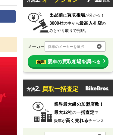
方法
出品前
買取相場
に
が分かる！
3000社
最高入札店
の中から
の
みとやり取りで完結。
メーカー
愛車のメーカーを選択
愛車の買取相場を調べる
無料
2.
買取一括査定
方法
業界最大級の加盟店数！
最大12社
一括査定
の
で
高く売れる
愛車が
チャンス