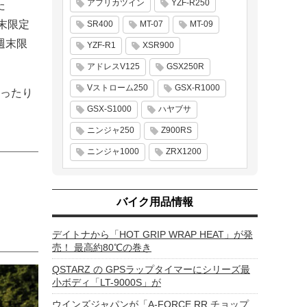
アフリカツイン
YZF-R250
た
週末限定
SR400
MT-07
MT-09
週末限
YZF-R1
XSR900
アドレスV125
GSX250R
Vストローム250
GSX-R1000
ったり
GSX-S1000
ハヤブサ
ニンジャ250
Z900RS
ニンジャ1000
ZRX1200
バイク用品情報
デイトナから「HOT GRIP WRAP HEAT」が発
売！ 最高約80℃の巻き
QSTARZ の GPSラップタイマーにシリーズ最
小ボディ「LT-9000S」が
ウインズジャパンが「A-FORCE RR チョップ