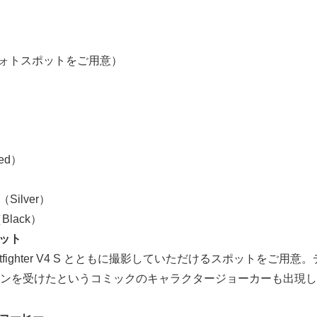
4 S（フォトスポットをご用意）
d）
）
）
Red）
）
r（Silver）
（Black）
ポット
tfighter V4 S とともに撮影していただけるスポットをご用意
ンを受けたというコミックのキャラクタージョーカーも出現し