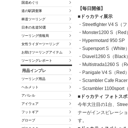
国道めぐり
【毎日開催】
道の駅調査隊
■ドゥカティ展示
林道ツーリング
・Streetfighter V
日本の名道50選
・Monster1200 S（Re
ツーリング情報局
・Hypermotard 950 SP
女性ライダーツーリング
・Supersport S（White
お助けツーリングアイテム
・Diavel1260 S（Black
ツーリングレポート
・Multistrada1260 S（
用品インプレ
・Panigale V4 S（Red
ツーリング用品
・Scrambler Cafe Race
ヘルメット
・Scrambler 1100sport
アパレル
■ドゥカティ フォトス
アイウェア
今年大注目の1台、Stree
フットギア
ナーがインスピレーショ
す。
グローブ