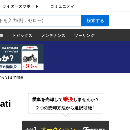
ライダーズサポート
コミュニティ
ライダーズサポート
バイク輸送
バイクガレージライ
バイク車両保険
ロードサービス
バイク試乗
コミュニティ
日記
ツーリング
カスタム
TOP
フ
TOP
事
トピックス
メンテナンス
ツーリング
トピックス
ホンダ
ヤマハ
スズキ
カワサキ
ハーレーダ
BMW
ドゥカティ
トライアン
メンテナンス
基本整備
部位別メンテ
工具の使い方
ツール100選
メンテのうん
一覧
ビッドソン
フ
一覧
ちく
が8/31まで開催
乗換
愛車を売却して
しませんか？
ti
２つの売却方法から選択可能！
1.
オークション