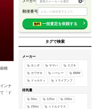
メーカー
郵便番号
一括査定を依頼する
無料
タグで検索
メーカー
ホンダ
ヤマハ
スズキ
南箱根
カワサキ
ハーレー
BMW
ドゥカティ
トライアンフ
インナ
排気量
て「ド
50cc
125cc
150cc
250cc
ミドルクラス