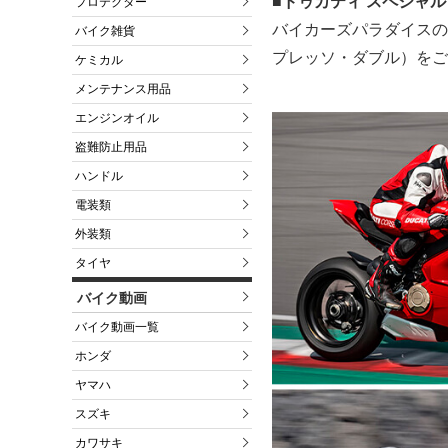
■ドゥカティ スペシャ
プロテクター
バイカーズパラダイスの
バイク雑貨
プレッソ・ダブル）をご
ケミカル
メンテナンス用品
エンジンオイル
盗難防止用品
ハンドル
電装類
外装類
タイヤ
バイク動画
バイク動画一覧
ホンダ
ヤマハ
スズキ
カワサキ