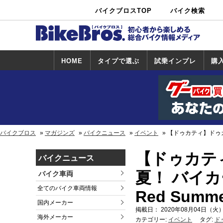
バイクブロスTOP
バイク検索
中古バイ
カタログ検
ショップ検
ク・新車検
索
索
索
HOME
タイプで選ぶ
試乗インプレ
購
スポーツ＆ネ
原付＆ミニバ
アメリカン＆
ビッグスクー
オフロード
試乗インプレ
ホンダ
ヤマハ
スズキ
カワサキ
ハーレー
BMW
トライアンフ
ドゥカティ
購
ホ
ヤ
ス
カ
イキッド
イク
クルーザー
ター
一覧
一
バイクブロス
マガジンズ
バイクニュース
イベント
【ドゥカティ】ドゥカテ
【ドゥカテ
バイクニュース
夏！ バイカ
バイク車両
全てのバイク車両情報
Red Sum
国内メーカー
掲載日： 2020年08月04日（火）
海外メーカー
カテゴリー:
イベント
タグ:
ド