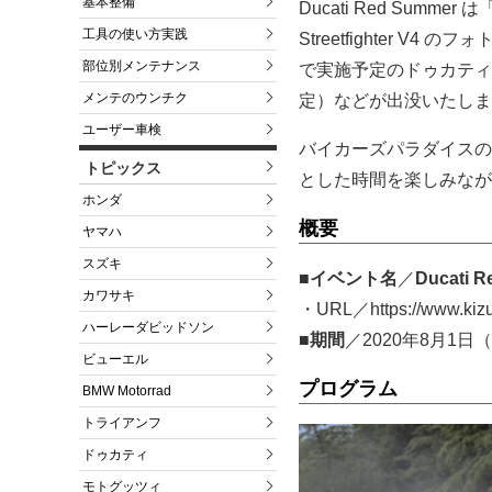
基本整備
Ducati Red Su
工具の使い方実践
Streetfighter
部位別メンテナンス
で実施予定のドゥカティの
メンテのウンチク
定）などが出没いたしま
ユーザー車検
バイカーズパラダイスの
トピックス
とした時間を楽しみなが
ホンダ
概要
ヤマハ
スズキ
■イベント名
／
Ducati 
カワサキ
・URL／https://www.kizuk
ハーレーダビッドソン
■期間
／2020年8月1日
ビューエル
プログラム
BMW Motorrad
トライアンフ
ドゥカティ
モトグッツィ