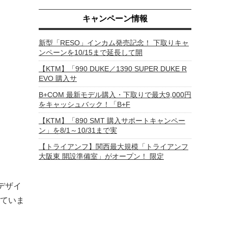
キャンペーン情報
新型「RESO」インカム発売記念！ 下取りキャ
ンペーンを10/15まで延長して開
【KTM】「990 DUKE／1390 SUPER DUKE R
EVO 購入サ
B+COM 最新モデル購入・下取りで最大9,000円
をキャッシュバック！「B+F
【KTM】「890 SMT 購入サポートキャンペー
ン」を8/1～10/31まで実
【トライアンフ】関西最大規模「トライアンフ
大阪東 開設準備室」がオープン！ 限定
。デザイ
ていま