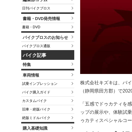
日刊バイクブロス
書籍・DVD発売情報
書籍・DVD
バイクブロスのお知らせ
バイクブロス通販
バイク記事
特集
車両情報
株式会社キズキは、バイクイ
試乗インプレッション
（静岡県田方郡）で202
バイク購入ガイド
カスタムバイク
「五感でドゥカティを感
旧車・絶版バイク
ップの展示や、体験試乗
絶版ミドルバイク
ゥカティスペシャルコーヒ
購入基礎知識