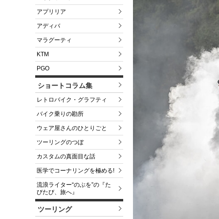
アプリリア
アディバ
マラグーティ
KTM
PGO
ショートコラム集
レトロバイク・グラフティ
バイク乗りの勘所
ウェア屋さんのひとりごと
ツーリングのつぼ
カスタムの真面目な話
医学でコーナリングを極める!
流浪ライター“のぶを”の『た
びたび、旅へ』
ツーリング