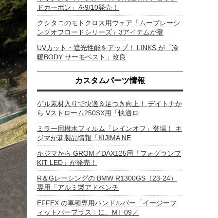
ドカーボン」を9/10発売！
クシタニのモトクロス用ウェア「ムーブレーシ
ングオフロードシリーズ」3アイテムが登
UVカット・遮光性能をアップ！ LINKS が「冷
暖BODY サーモベスト」改良
カスタムパーツ情報
ゲル素材入りで快適＆足つき向上！ デイトナか
ら Vストローム250SX用「快適ロ
ミラー用撥水フィルム「レインオフ」登場！ キ
ジマが新製品情報「KIJIMA NE
キジマから GROM／DAX125用「フォグランプ
KIT LED」が発売！
R＆Gレーシングの BMW R1300GS（23-24）
専用「アルミ製アドベンチ
EFFEX の車種専用ハンドルバー「イージーフ
ィットバープラス」に、MT-09／