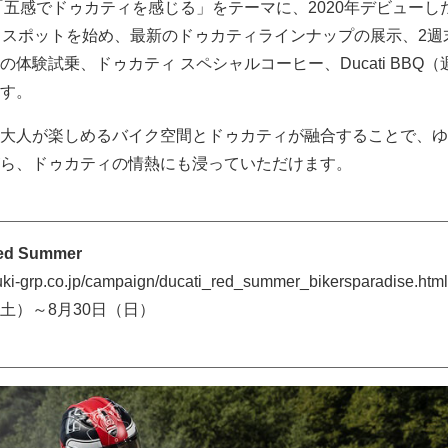
mmer は「五感でドゥカティを感じる」をテーマに、2020年デビューし
 V4 のフォトスポットを始め、最新のドゥカティラインナップの展示、2
体験試乗、ドゥカティ スペシャルコーヒー、Ducati BBQ（
す。
大人が楽しめるバイク空間とドゥカティが融合することで、ゆ
ら、ドゥカティの情熱にも浸っていただけます。
Red Summer
i-grp.co.jp/campaign/ducati_red_summer_bikersparadise.html
（土）～8月30日（日）