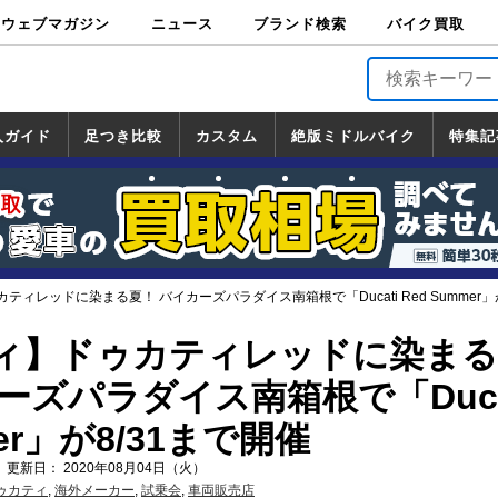
ウェブマガジン
ニュース
ブランド検索
バイク買取
バイクブロス・
原付＆ミニバイ
スポーツ＆ネイ
アメリカン＆ツ
ビッグスクータ
オフロード
バージンハーレ
バージンBMW
バージンドゥカ
バージントライ
ニュース
車両情報
イベント
キャンペ
トピック
バイク用
バイクパ
書籍・
サポート
お知らせ
ブランドを検
ブランドボイ
バイク買取
マガジンズ
ク
キッド
アラー
ー
ー
ティ
アンフ
TOP
ーン
ス
品
ーツ
DVD
索
ス
入ガイド
足つき比較
カスタム
絶版ミドルバイク
特集記
入ガイド
ンダ
マハ
ズキ
ワサキ
カスタム
ホンダ
ヤマハ
スズキ
カワサキ
道の駅調査隊
ツーリング情報局
日本の道50選
国道めぐり
林道ツーリング
絶版ミドルバイク
ホンダ
ヤマハ
スズキ
カワサキ
覧
一覧
一覧
ィレッドに染まる夏！ バイカーズパラダイス南箱根で「Ducati Red Summer」
ィ】ドゥカティレッドに染まる
ーズパラダイス南箱根で「Duca
mer」が8/31まで開催
 更新日： 2020年08月04日（火）
ゥカティ
,
海外メーカー
,
試乗会
,
車両販売店