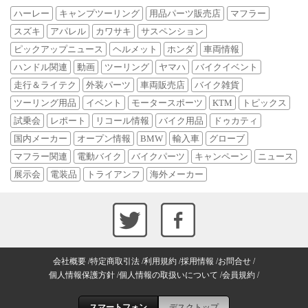
ハーレー
キャンプツーリング
用品パーツ販売店
マフラー
スズキ
アパレル
カワサキ
サスペンション
ピックアップニュース
ヘルメット
ホンダ
車両情報
ハンドル関連
動画
ツーリング
ヤマハ
バイクイベント
走行＆ライテク
外装パーツ
車両販売店
バイク雑貨
ツーリング用品
イベント
モータースポーツ
KTM
トピックス
試乗会
レポート
リコール情報
バイク用品
ドゥカティ
国内メーカー
オープン情報
BMW
輸入車
グローブ
マフラー関連
電動バイク
バイクパーツ
キャンペーン
ニュース
展示会
電装品
トライアンフ
海外メーカー
会社概要
特定商取引法
利用規約
採用情報
お問合せ
個人情報保護方針
個人情報の取扱いについて
会員規約
スマートフォン
デスクトップ