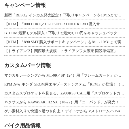
キャンペーン情報
新型「RESO」インカム発売記念！ 下取りキャンペーンを10/15まで延長して開
【KTM】「990 DUKE／1390 SUPER DUKE R EVO 購入サ
B+COM 最新モデル購入・下取りで最大9,000円をキャッシュバック！「B+F
【KTM】「890 SMT 購入サポートキャンペーン」を8/1～10/31まで実
【トライアンフ】関西最大規模「トライアンフ大阪東 開設準備室」がオープン！ 限定
カスタムパーツ情報
マジカルレーシングから MT-09／SP（24）用「フレームガード」が登場！
RPM から ホンダ GROM用エキゾーストシステム「RPM」が登場！（動画あり
カスタムスプロケットを見せる、Z900RS／CAFE用「スプロケットカバーフルキ
ネクサスから KAWASAKI H2 SX（18-22）用「ニーパッド」が発売！
ゲル素材入りで快適＆足つき向上！ デイトナから Vストローム250SX用「快適ロ
バイク用品情報