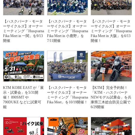
【ハスクバーナ・モータ
【ハスクバーナ・モータ
【ハスクバーナ・モータ
ーサイクルズ】オーナー
ーサイクルズ】オーナー
ーサイクルズ】オーナー
ミーティング「Husqvarna
ミーティング「Husqvarna
ミーティング「Husqvarna
Fika Meet in 一関」を9/13
Fika Meet in 小鹿野」を
Fika Meet in 大阪」を6/13
開催
7/11開催
開催！
KTM KOBE EAST が「展
【ハスクバーナ・モータ
【KTM】完全予約制！
示・試乗会」を5/31開
ーサイクルズ】オーナー
「KTM・ハスクバーナ
催！ 890SMT や
ミーティング「Husqvarna
NEWモデル試乗会」を兵
790DUKE などに試乗可
Fika Meet」を10/19開催！
庫県三木総合防災公園で
能
6/29開催