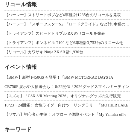
リコール情報
【ハーレー】ストリートボブなど4車種 計1285台のリコールを発表
【ハーレー】「スポーツスターS」「ロードグライド」など計8車種のリコールを発表
【トライアンフ】スピードトリプル RX のリコールを発表
【トライアンフ】ボンネビル T100 など6車種計3,753台のリコールを発表
【リコール】カワサキ Ninja ZX-6R 計1,930台
イベント情報
【BMW】新型 F450GS も登場！「BMW MOTORRAD DAYS JA
CB750F 展示や大抽選会も！ 8/22開催「2026グッドスマイルミーティン
【スズキ】「GSX-S/R Meeting 2026」オリジナルグッズの先行販売
10/23・24開催！ 女性ライダー向けツーリングラリー「MOTHER LAKE
【ヤマハ】初心者が主役！ オフロード体験イベント「My Yamaha off-r
キーワード