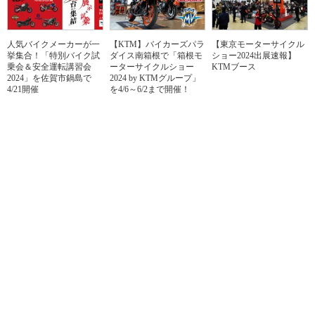
人気バイクメーカーが一
【KTM】バイカーズパラ
【東京モーターサイクル
挙集合！「特別バイク試
ダイス南箱根で「箱根モ
ショー2024出展速報】
乗会＆安全運転講習会
ーターサイクルショー
KTMブース
2024」を佐賀市鍋島で
2024 by KTMグループ」
4/21開催
を4/6～6/2まで開催！