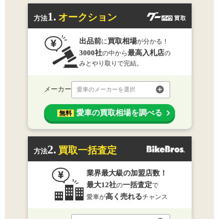
1.
オークション
方法
出品前
買取相場
に
が分かる！
3000社
最高入札店
の中から
の
みとやり取りで完結。
メーカー
愛車のメーカーを選択
愛車の買取相場を調べる
無料
2.
買取一括査定
方法
業界最大級の加盟店数！
最大12社
一括査定
の
で
高く売れる
愛車が
チャンス