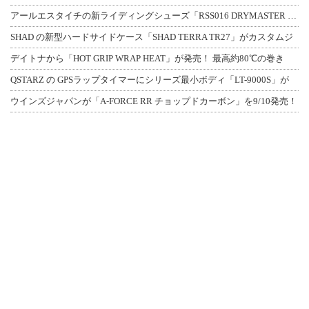
アールエスタイチの新ライディングシューズ「RSS016 DRYMASTER スト
SHAD の新型ハードサイドケース「SHAD TERRA TR27」がカスタムジ
デイトナから「HOT GRIP WRAP HEAT」が発売！ 最高約80℃の巻き
QSTARZ の GPSラップタイマーにシリーズ最小ボディ「LT-9000S」が
ウインズジャパンが「A-FORCE RR チョップドカーボン」を9/10発売！