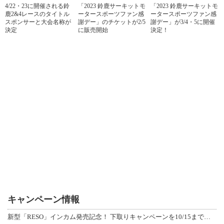
4/22・23に開催される鈴
「2023 鈴鹿サーキットモ
「2023 鈴鹿サーキットモ
鹿2&4レースのタイトル
ータースポーツファン感
ータースポーツファン感
スポンサーと大会名称が
謝デー」のチケットが2/5
謝デー」が3/4・5に開催
決定
に販売開始
決定！
キャンペーン情報
新型「RESO」インカム発売記念！ 下取りキャンペーンを10/15まで延長して開