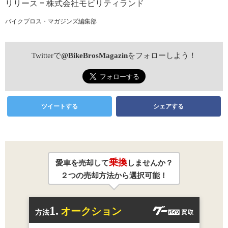
リリース = 株式会社モビリティランド
バイクブロス・マガジンズ編集部
Twitterで
@BikeBrosMagazin
をフォローしよう！
ツイートする
シェアする
乗換
愛車を売却して
しませんか？
２つの売却方法から選択可能！
1.
オークション
方法