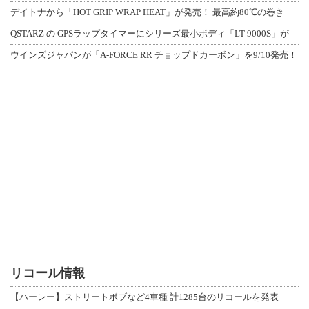
デイトナから「HOT GRIP WRAP HEAT」が発売！ 最高約80℃の巻き
QSTARZ の GPSラップタイマーにシリーズ最小ボディ「LT-9000S」が
ウインズジャパンが「A-FORCE RR チョップドカーボン」を9/10発売！
リコール情報
【ハーレー】ストリートボブなど4車種 計1285台のリコールを発表