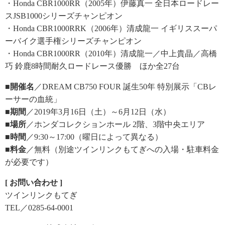
・Honda CBR1000RR（2005年）伊藤真一 全日本ロードレー
スJSB1000シリーズチャンピオン
・Honda CBR1000RRK（2006年）清成龍一 イギリススーパ
ーバイク選手権シリーズチャンピオン
・Honda CBR1000RR（2010年）清成龍一／中上貴晶／高橋
巧 鈴鹿8時間耐久ロードレース優勝 ほか全27台
■開催名
／DREAM CB750 FOUR 誕生50年 特別展示「CBレ
ーサーの血統」
■期間
／2019年3月16日（土）～6月12日（水）
■場所
／ホンダコレクションホール 2階、3階中央エリア
■時間
／9:30～17:00（曜日によって異なる）
■料金
／無料（別途ツインリンクもてぎへの入場・駐車料金
が必要です）
[ お問い合わせ ]
ツインリンクもてぎ
TEL／0285-64-0001