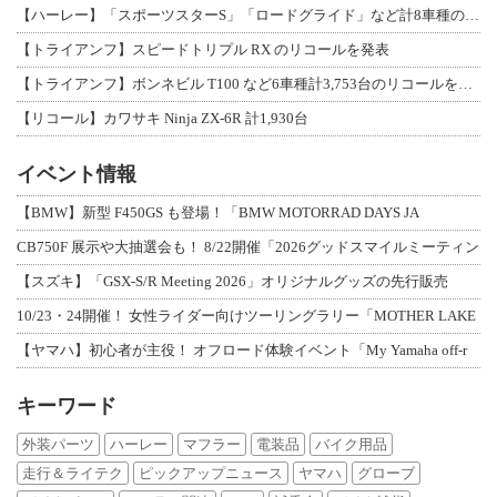
【ハーレー】「スポーツスターS」「ロードグライド」など計8車種のリコールを発表
【トライアンフ】スピードトリプル RX のリコールを発表
【トライアンフ】ボンネビル T100 など6車種計3,753台のリコールを発表
【リコール】カワサキ Ninja ZX-6R 計1,930台
イベント情報
【BMW】新型 F450GS も登場！「BMW MOTORRAD DAYS JA
CB750F 展示や大抽選会も！ 8/22開催「2026グッドスマイルミーティン
【スズキ】「GSX-S/R Meeting 2026」オリジナルグッズの先行販売
10/23・24開催！ 女性ライダー向けツーリングラリー「MOTHER LAKE
【ヤマハ】初心者が主役！ オフロード体験イベント「My Yamaha off-r
キーワード
外装パーツ
ハーレー
マフラー
電装品
バイク用品
走行＆ライテク
ピックアップニュース
ヤマハ
グローブ