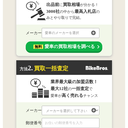
出品前
買取相場
に
が分かる！
3000社
最高入札店
の中から
の
みとやり取りで完結。
メーカー
愛車のメーカーを選択
愛車の買取相場を調べる
無料
2.
買取一括査定
方法
業界最大級の加盟店数！
最大12社
一括査定
の
で
高く売れる
愛車が
チャンス
メーカー
郵便番号