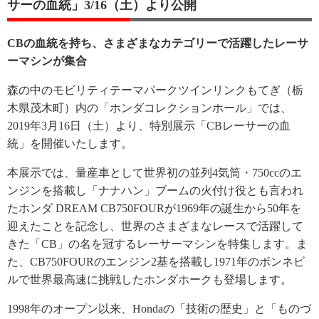
サーの血統」3/16（土）より公開
CBの血統を持ち、さまざまなカテゴリーで活躍したレーサ
ーマシンが集合
森の中のモビリティテーマパークツインリンクもてぎ（栃
木県茂木町）内の「ホンダコレクションホール」では、
2019年3月16日（土）より、特別展示「CBレーサーの血
統」を開催いたします。
本展示では、量産車として世界初の並列4気筒・750ccのエ
ンジンを搭載し「ナナハン」ブームの火付け役とも言われ
たホンダ DREAM CB750FOURが1969年の誕生から50年を
迎えたことを記念し、世界のさまざまなレースで活躍して
きた「CB」の名を冠するレーサーマシンを特集します。ま
た、CB750FOURのエンジン2基を搭載し1971年のボンネビ
ルで世界最高速に挑戦したホンダホークも登場します。
1998年のオープン以来、Hondaの「技術の歴史」と「ものづ