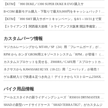
【KTM】「990 DUKE／1390 SUPER DUKE R EVO 購入サ
B+COM 最新モデル購入・下取りで最大9,000円をキャッシュバック！「B+F
【KTM】「890 SMT 購入サポートキャンペーン」を8/1～10/31まで実
【トライアンフ】関西最大規模「トライアンフ大阪東 開設準備室」がオープン！ 限定
カスタムパーツ情報
マジカルレーシングから MT-09／SP（24）用「フレームガード」が登場！
RPM から ホンダ GROM用エキゾーストシステム「RPM」が登場！（動画あり
カスタムスプロケットを見せる、Z900RS／CAFE用「スプロケットカバーフルキ
ネクサスから KAWASAKI H2 SX（18-22）用「ニーパッド」が発売！
ゲル素材入りで快適＆足つき向上！ デイトナから Vストローム250SX用「快適ロ
バイク用品情報
アールエスタイチの新ライディングシューズ「RSS016 DRYMASTER スト
SHAD の新型ハードサイドケース「SHAD TERRA TR27」がカスタムジ