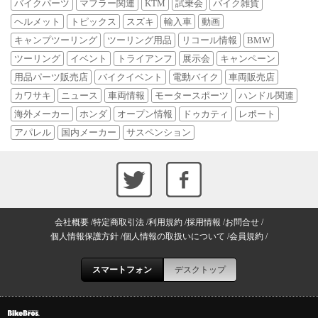
バイクパーツ
マフラー関連
KTM
試乗会
バイク雑貨
ヘルメット
トピックス
スズキ
輸入車
動画
キャンプツーリング
ツーリング用品
リコール情報
BMW
ツーリング
イベント
トライアンフ
展示会
キャンペーン
用品パーツ販売店
バイクイベント
電動バイク
車両販売店
カワサキ
ニュース
車両情報
モータースポーツ
ハンドル関連
海外メーカー
ホンダ
オープン情報
ドゥカティ
レポート
アパレル
国内メーカー
サスペンション
会社概要
特定商取引法
利用規約
採用情報
お問合せ
個人情報保護方針
個人情報の取扱いについて
会員規約
スマートフォン
デスクトップ