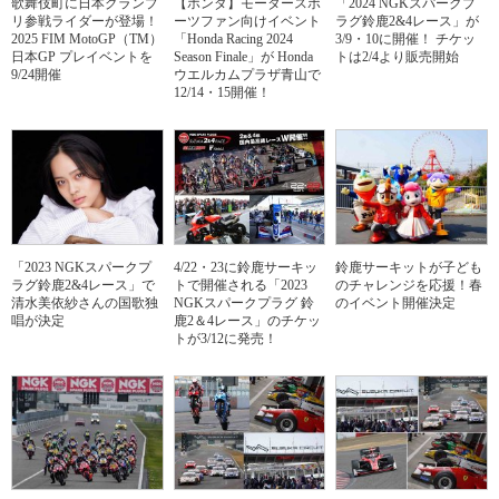
歌舞伎町に日本グランプ
【ホンダ】モータースポ
「2024 NGKスパークプ
リ参戦ライダーが登場！
ーツファン向けイベント
ラグ鈴鹿2&4レース」が
2025 FIM MotoGP（TM）
「Honda Racing 2024
3/9・10に開催！ チケッ
日本GP プレイベントを
Season Finale」が Honda
トは2/4より販売開始
9/24開催
ウエルカムプラザ青山で
12/14・15開催！
「2023 NGKスパークプ
4/22・23に鈴鹿サーキッ
鈴鹿サーキットが子ども
ラグ鈴鹿2&4レース」で
トで開催される「2023
のチャレンジを応援！春
清水美依紗さんの国歌独
NGKスパークプラグ 鈴
のイベント開催決定
唱が決定
鹿2＆4レース」のチケッ
トが3/12に発売！