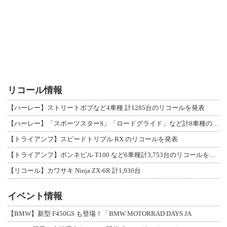
リコール情報
【ハーレー】ストリートボブなど4車種 計1285台のリコールを発表
【ハーレー】「スポーツスターS」「ロードグライド」など計8車種のリコールを発表
【トライアンフ】スピードトリプル RX のリコールを発表
【トライアンフ】ボンネビル T100 など6車種計3,753台のリコールを発表
【リコール】カワサキ Ninja ZX-6R 計1,930台
イベント情報
【BMW】新型 F450GS も登場！「BMW MOTORRAD DAYS JA