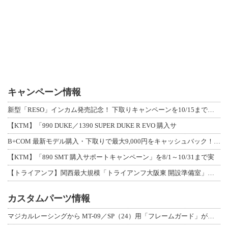
キャンペーン情報
新型「RESO」インカム発売記念！ 下取りキャンペーンを10/15まで延長して開
【KTM】「990 DUKE／1390 SUPER DUKE R EVO 購入サ
B+COM 最新モデル購入・下取りで最大9,000円をキャッシュバック！「B+F
【KTM】「890 SMT 購入サポートキャンペーン」を8/1～10/31まで実
【トライアンフ】関西最大規模「トライアンフ大阪東 開設準備室」がオープン！ 限定
カスタムパーツ情報
マジカルレーシングから MT-09／SP（24）用「フレームガード」が登場！