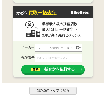
2.
買取一括査定
方法
業界最大級の加盟店数！
最大12社
一括査定
の
で
高く売れる
愛車が
チャンス
メーカー
郵便番号
一括査定を依頼する
無料
NEWSのトップに戻る