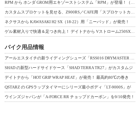
RPM から ホンダ GROM用エキゾーストシステム「RPM」が登場！（動画あり
カスタムスプロケットを見せる、Z900RS／CAFE用「スプロケットカバーフルキ
ネクサスから KAWASAKI H2 SX（18-22）用「ニーパッド」が発売！
ゲル素材入りで快適＆足つき向上！ デイトナから Vストローム250SX用「快適ロ
バイク用品情報
アールエスタイチの新ライディングシューズ「RSS016 DRYMASTER スト
SHAD の新型ハードサイドケース「SHAD TERRA TR27」がカスタムジ
デイトナから「HOT GRIP WRAP HEAT」が発売！ 最高約80℃の巻き
QSTARZ の GPSラップタイマーにシリーズ最小ボディ「LT-9000S」が
ウインズジャパンが「A-FORCE RR チョップドカーボン」を9/10発売！