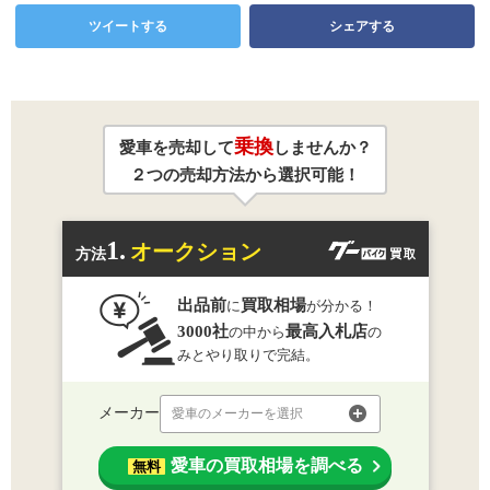
ツイートする
シェアする
乗換
愛車を売却して
しませんか？
２つの売却方法から選択可能！
1.
オークション
方法
出品前
買取相場
に
が分かる！
3000社
最高入札店
の中から
の
みとやり取りで完結。
メーカー
愛車のメーカーを選択
愛車の買取相場を調べる
無料