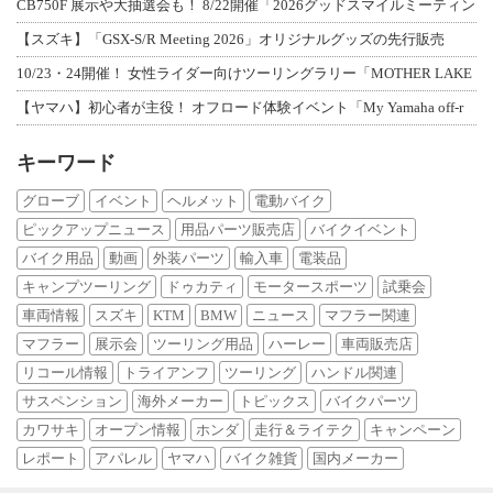
CB750F 展示や大抽選会も！ 8/22開催「2026グッドスマイルミーティン
【スズキ】「GSX-S/R Meeting 2026」オリジナルグッズの先行販売
10/23・24開催！ 女性ライダー向けツーリングラリー「MOTHER LAKE
【ヤマハ】初心者が主役！ オフロード体験イベント「My Yamaha off-r
キーワード
グローブ
イベント
ヘルメット
電動バイク
ピックアップニュース
用品パーツ販売店
バイクイベント
バイク用品
動画
外装パーツ
輸入車
電装品
キャンプツーリング
ドゥカティ
モータースポーツ
試乗会
車両情報
スズキ
KTM
BMW
ニュース
マフラー関連
マフラー
展示会
ツーリング用品
ハーレー
車両販売店
リコール情報
トライアンフ
ツーリング
ハンドル関連
サスペンション
海外メーカー
トピックス
バイクパーツ
カワサキ
オープン情報
ホンダ
走行＆ライテク
キャンペーン
レポート
アパレル
ヤマハ
バイク雑貨
国内メーカー