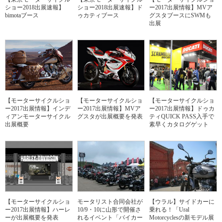
ショー2018出展速報】
ショー2018出展速報】ド
ー2017出展情報】MVア
bimotaブース
ゥカティブース
グスタブースにSWMも
出展
【モーターサイクルショ
【モーターサイクルショ
【モーターサイクルショ
ー2017出展情報】インデ
ー2017出展情報】MVア
ー2017出展情報】ドゥカ
ィアンモーターサイクル
グスタが出展概要を発表
ティQUICK PASS入手で
出展概要
素早くカタログゲット
【モーターサイクルショ
モータリスト合同会社が
【ウラル】サイドカーに
ー2017出展情報】ハーレ
10/9・10に山形で開催さ
乗れる！「Ural
ーが出展概要を発表
れるイベント「バイカー
Motorcyclesの新モデル展