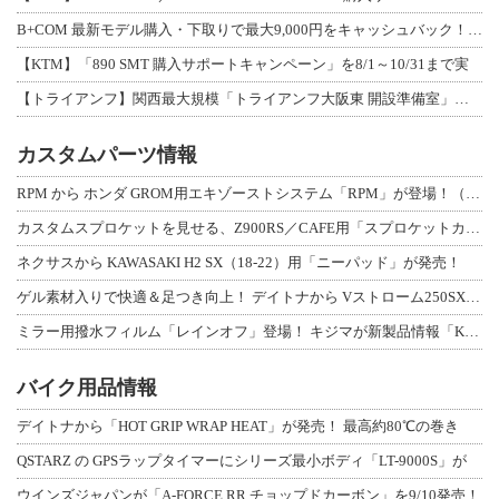
B+COM 最新モデル購入・下取りで最大9,000円をキャッシュバック！「B+F
【KTM】「890 SMT 購入サポートキャンペーン」を8/1～10/31まで実
【トライアンフ】関西最大規模「トライアンフ大阪東 開設準備室」がオープン！ 限定
カスタムパーツ情報
RPM から ホンダ GROM用エキゾーストシステム「RPM」が登場！（動画あり
カスタムスプロケットを見せる、Z900RS／CAFE用「スプロケットカバーフルキ
ネクサスから KAWASAKI H2 SX（18-22）用「ニーパッド」が発売！
ゲル素材入りで快適＆足つき向上！ デイトナから Vストローム250SX用「快適ロ
ミラー用撥水フィルム「レインオフ」登場！ キジマが新製品情報「KIJIMA NE
バイク用品情報
デイトナから「HOT GRIP WRAP HEAT」が発売！ 最高約80℃の巻き
QSTARZ の GPSラップタイマーにシリーズ最小ボディ「LT-9000S」が
ウインズジャパンが「A-FORCE RR チョップドカーボン」を9/10発売！