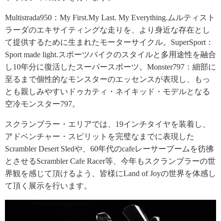
Multistrada950：My First.My Last. My Everything.ムルティスト
ラーダのエキサイティングな走りを、より身近な存在とし
て提供するために生まれたモーターサイクル。SuperSport：
Sport made light.スポーツバイクのスタイルと多用途性を融合
し10年分に復活したスーパースポーツ。Monster797：細部に
至るまで個性的なモンスターのエッセンスが表現し、もっ
とも親しみやすいドゥカティ・ネイキッド・モデルとなる
空冷モンスター797。
スクランブラー・エリアでは、19インチタイヤを装着し、
アドベンチャー・スピリットを完璧なまでに表現した
Scrambler Desert Sledや、60年代のcafeレーサーブームを彷彿
とさせるScrambler Cafe Racer等、今年もスクランブラーの世
界観を感じて頂けるよう、皆様にLand of Joyの世界を体感し
て頂く展示を行います。