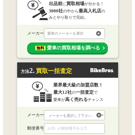
出品前
買取相場
に
が分かる！
3000社
最高入札店
の中から
の
みとやり取りで完結。
メーカー
愛車のメーカーを選択
愛車の買取相場を調べる
無料
2.
買取一括査定
方法
業界最大級の加盟店数！
最大12社
一括査定
の
で
高く売れる
愛車が
チャンス
メーカー
郵便番号