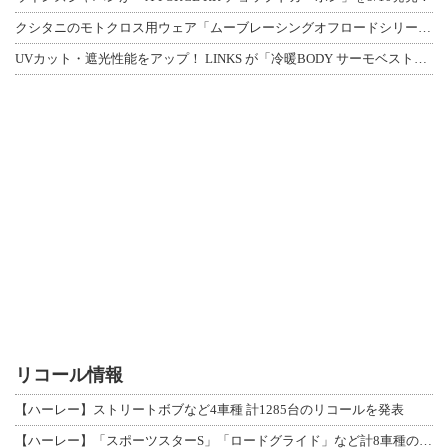
クシタニのモトクロス用ウェア「ムーブレーシングオフロードシリーズ」3アイテムが登
UVカット・遮光性能をアップ！ LINKS が「冷暖BODY サーモベスト」改良
リコール情報
【ハーレー】ストリートボブなど4車種 計1285台のリコールを発表
【ハーレー】「スポーツスターS」「ロードグライド」など計8車種のリコールを発表