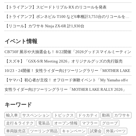
【トライアンフ】スピードトリプル RX のリコールを発表
【トライアンフ】ボンネビル T100 など6車種計3,753台のリコールを発表
【リコール】カワサキ Ninja ZX-6R 計1,930台
イベント情報
CB750F 展示や大抽選会も！ 8/22開催「2026グッドスマイルミーティン
【スズキ】「GSX-S/R Meeting 2026」オリジナルグッズの先行販売
10/23・24開催！ 女性ライダー向けツーリングラリー「MOTHER LAKE
【ヤマハ】初心者が主役！ オフロード体験イベント「My Yamaha off-r
女性ライダー向けツーリングラリー「MOTHER LAKE RALLY 2026」
キーワード
輸入車
サスペンション
トピックス
ドゥカティ
動画
カワサキ
走行＆ライテク
電装品
オープン情報
マフラー
グローブ
車両販売店
ツーリング用品
キャンペーン
試乗会
外装パーツ