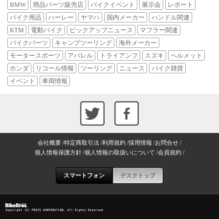
BMW
用品パーツ販売店
バイクイベント
展示会
レポート
バイク用品
ハーレー
ヤマハ
国内メーカー
ハンドル関連
KTM
電動バイク
ピックアップニュース
マフラー関連
バイクパーツ
キャンプツーリング
海外メーカー
モータースポーツ
アパレル
トライアンフ
スズキ
ヘルメット
ホンダ
リコール情報
ツーリング
ニュース
バイク雑貨
イベント
車両情報
会社概要
特定商取引法
利用規約
採用情報
お問合せ
個人情報保護方針
個人情報の取扱いについて
会員規約
スマートフォン
デスクトップ
Copyright (C) PROTO