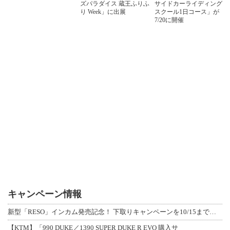
ズパラダイス 蔵王ふりふ
サイドカーライディング
り Week」に出展
スクール1日コース」が
7/20に開催
キャンペーン情報
新型「RESO」インカム発売記念！ 下取りキャンペーンを10/15まで延長して開
【KTM】「990 DUKE／1390 SUPER DUKE R EVO 購入サ