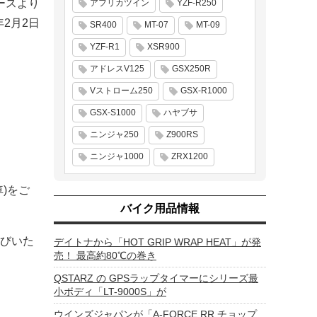
ースより
アフリカツイン
YZF-R250
年2月2日
SR400
MT-07
MT-09
YZF-R1
XSR900
アドレスV125
GSX250R
Vストローム250
GSX-R1000
GSX-S1000
ハヤブサ
ニンジャ250
Z900RS
ニンジャ1000
ZRX1200
)をご
バイク用品情報
びいた
デイトナから「HOT GRIP WRAP HEAT」が発
売！ 最高約80℃の巻き
QSTARZ の GPSラップタイマーにシリーズ最
小ボディ「LT-9000S」が
ウインズジャパンが「A-FORCE RR チョップ