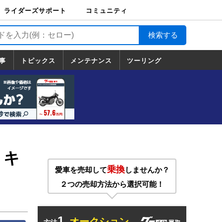
ライダーズサポート
コミュニティ
ライダーズサポート
バイク輸送
バイクガレージライ
バイク車両保険
ロードサービス
バイク試乗
コミュニティ
日記
ツーリング
カスタム
TOP
フ
TOP
事
トピックス
メンテナンス
ツーリング
トピックス
ホンダ
ヤマハ
スズキ
カワサキ
ハーレーダ
BMW
ドゥカティ
トライアン
メンテナンス
基本整備
部位別メンテ
工具の使い方
ツール100選
メンテのうん
一覧
ビッドソン
フ
一覧
ちく
トキ
乗換
愛車を売却して
しませんか？
２つの売却方法から選択可能！
1.
オークション