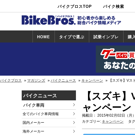
バイクブロスTOP
バイク検索
中古バイ
カタログ検
ショップ検
ク・新車検
索
索
索
HOME
タイプで選ぶ
試乗インプレ
購
スポーツ＆ネ
原付＆ミニバ
アメリカン＆
ビッグスクー
オフロード
試乗インプレ
ホンダ
ヤマハ
スズキ
カワサキ
ハーレー
BMW
トライアンフ
ドゥカティ
購
ホ
ヤ
ス
カ
イキッド
イク
クルーザー
ター
一覧
一
バイクブロス
マガジンズ
バイクニュース
キャンペーン
【スズキ】Vス
【スズキ】
バイクニュース
ャンペーン
バイク車両
全てのバイク車両情報
掲載日： 2015年02月02日（月）
カテゴリー:
キャンペーン
タグ
国内メーカー
海外メーカー