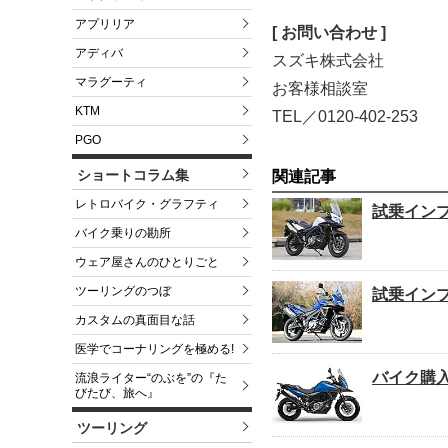
アプリリア
[ お問い合わせ ]
アディバ
スズキ株式会社
マラグーティ
お客様相談室
KTM
TEL／0120-402-253
PGO
ショートコラム集
関連記事
レトロバイク・グラフティ
試乗インプ
バイク乗りの勘所
ウェア屋さんのひとりごと
ツーリングのつぼ
試乗インプ
カスタムの真面目な話
医学でコーナリングを極める!
バイク購入
流浪ライター“のぶを”の『た
びたび、旅へ』
ツーリング