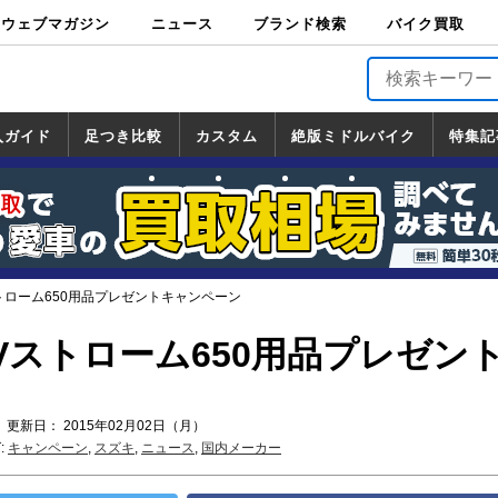
ウェブマガジン
ニュース
ブランド検索
バイク買取
バイクブロス・
原付＆ミニバイ
スポーツ＆ネイ
アメリカン＆ツ
ビッグスクータ
オフロード
バージンハーレ
バージンBMW
バージンドゥカ
バージントライ
ニュース
車両情報
イベント
キャンペ
トピック
バイク用
バイクパ
書籍・
サポート
お知らせ
ブランドを検
ブランドボイ
バイク買取
マガジンズ
ク
キッド
アラー
ー
ー
ティ
アンフ
TOP
ーン
ス
品
ーツ
DVD
索
ス
入ガイド
足つき比較
カスタム
絶版ミドルバイク
特集記
入ガイド
ンダ
マハ
ズキ
ワサキ
カスタム
ホンダ
ヤマハ
スズキ
カワサキ
道の駅調査隊
ツーリング情報局
日本の道50選
国道めぐり
林道ツーリング
絶版ミドルバイク
ホンダ
ヤマハ
スズキ
カワサキ
覧
一覧
一覧
トローム650用品プレゼントキャンペーン
Vストローム650用品プレゼン
 更新日： 2015年02月02日（月）
:
キャンペーン
,
スズキ
,
ニュース
,
国内メーカー