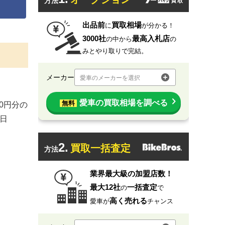
方法
出品前
買取相場
に
が分かる！
3000社
最高入札店
の中から
の
みとやり取りで完結。
メーカー
愛車のメーカーを選択
愛車の買取相場を調べる
無料
0円分の
1日
2.
買取一括査定
方法
業界最大級の加盟店数！
最大12社
一括査定
の
で
高く売れる
愛車が
チャンス