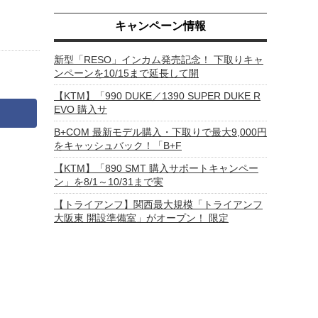
キャンペーン情報
新型「RESO」インカム発売記念！ 下取りキャ
ンペーンを10/15まで延長して開
【KTM】「990 DUKE／1390 SUPER DUKE R
EVO 購入サ
B+COM 最新モデル購入・下取りで最大9,000円
をキャッシュバック！「B+F
【KTM】「890 SMT 購入サポートキャンペー
ン」を8/1～10/31まで実
【トライアンフ】関西最大規模「トライアンフ
大阪東 開設準備室」がオープン！ 限定