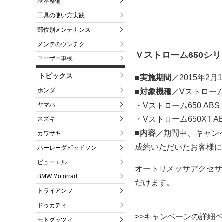
基本整備
工具の使い方実践
部位別メンテナンス
メンテのウンチク
Ｖストローム650シ
ユーザー車検
トピックス
■実施期間
／2015年2月
ホンダ
■対象機種
／Vストロー
ヤマハ
・Vストローム650 ABS
・Vストローム650XT A
スズキ
■内容
／期間中、キャンペ
カワサキ
成約いただいたお客様に、
ハーレーダビッドソン
ビューエル
オートリメッサアクセサ
BMW Motorrad
だけます。
トライアンフ
ドゥカティ
>>キャンペーンの詳細
モトグッツィ