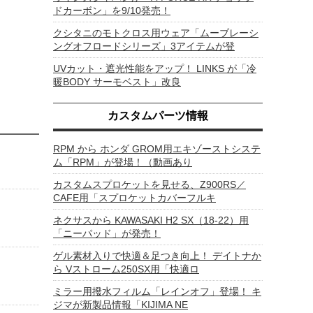
ドカーボン」を9/10発売！
クシタニのモトクロス用ウェア「ムーブレーシ
ングオフロードシリーズ」3アイテムが登
UVカット・遮光性能をアップ！ LINKS が「冷
暖BODY サーモベスト」改良
カスタムパーツ情報
RPM から ホンダ GROM用エキゾーストシステ
ム「RPM」が登場！（動画あり
カスタムスプロケットを見せる、Z900RS／
CAFE用「スプロケットカバーフルキ
ネクサスから KAWASAKI H2 SX（18-22）用
「ニーパッド」が発売！
ゲル素材入りで快適＆足つき向上！ デイトナか
ら Vストローム250SX用「快適ロ
ミラー用撥水フィルム「レインオフ」登場！ キ
ジマが新製品情報「KIJIMA NE