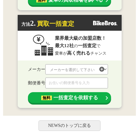
無料
2.
買取一括査定
方法
業界最大級の加盟店数！
最大12社
一括査定
の
で
高く売れる
愛車が
チャンス
メーカー
郵便番号
一括査定を依頼する
無料
NEWSのトップに戻る