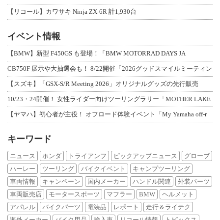
【リコール】カワサキ Ninja ZX-6R 計1,930台
イベント情報
【BMW】新型 F450GS も登場！「BMW MOTORRAD DAYS JA
CB750F 展示や大抽選会も！ 8/22開催「2026グッドスマイルミーティン
【スズキ】「GSX-S/R Meeting 2026」オリジナルグッズの先行販売
10/23・24開催！ 女性ライダー向けツーリングラリー「MOTHER LAKE
【ヤマハ】初心者が主役！ オフロード体験イベント「My Yamaha off-r
キーワード
ニュース
ホンダ
トライアンフ
ピックアップニュース
グローブ
ハーレー
ツーリング
バイクイベント
キャンプツーリング
車両情報
キャンペーン
国内メーカー
ハンドル関連
外装パーツ
車両販売店
モータースポーツ
マフラー
BMW
ヘルメット
アパレル
バイクパーツ
電装品
レポート
走行＆ライテク
海外メーカー
バイク用品
輸入車
リコール情報
トピックス