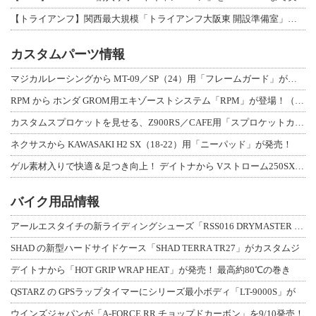
【トライアンフ】関西最大規模「トライアンフ大阪東 開設準備室」がオープン！ 限定
カスタムパーツ情報
マジカルレーシングから MT-09／SP（24）用「フレームガード」が登場！
RPM から ホンダ GROM用エキゾーストシステム「RPM」が登場！（動画あり
カスタムスプロケットを見せる、Z900RS／CAFE用「スプロケットカバーフルキ
ネクサスから KAWASAKI H2 SX（18-22）用「ニーパッド」が発売！
ゲル素材入りで快適＆足つき向上！ デイトナから Vストローム250SX用「快適ロ
バイク用品情報
アールエスタイチの新ライディングシューズ「RSS016 DRYMASTER スト
SHAD の新型ハードサイドケース「SHAD TERRA TR27」がカスタムジ
デイトナから「HOT GRIP WRAP HEAT」が発売！ 最高約80℃の巻き
QSTARZ の GPSラップタイマーにシリーズ最小ボディ「LT-9000S」が
ウインズジャパンが「A-FORCE RR チョップドカーボン」を9/10発売！