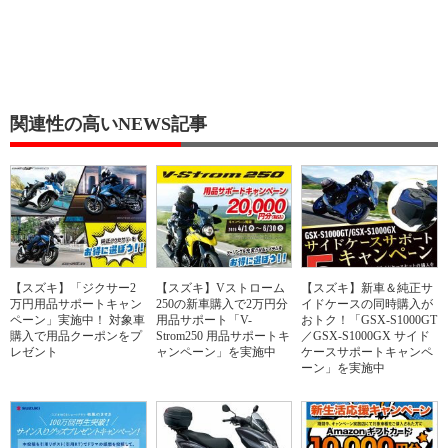
関連性の高いNEWS記事
【スズキ】「ジクサー2
【スズキ】Vストローム
【スズキ】新車＆純正サ
万円用品サポートキャン
250の新車購入で2万円分
イドケースの同時購入が
ペーン」実施中！ 対象車
用品サポート「V-
おトク！「GSX-S1000GT
購入で用品クーポンをプ
Strom250 用品サポートキ
／GSX-S1000GX サイド
レゼント
ャンペーン」を実施中
ケースサポートキャンペ
ーン」を実施中