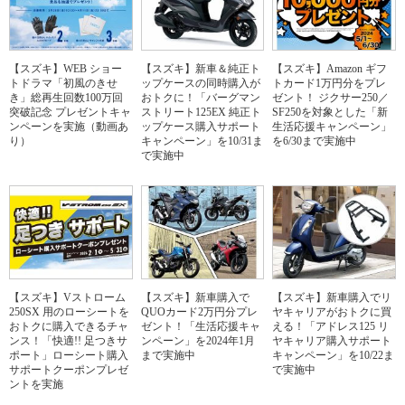
【スズキ】WEB ショー
【スズキ】新車＆純正ト
【スズキ】Amazon ギフ
トドラマ「初風のきせ
ップケースの同時購入が
トカード1万円分をプレ
き」総再生回数100万回
おトクに！「バーグマン
ゼント！ ジクサー250／
突破記念 プレゼントキャ
ストリート125EX 純正ト
SF250を対象とした「新
ンペーンを実施（動画あ
ップケース購入サポート
生活応援キャンペーン」
り）
キャンペーン」を10/31ま
を6/30まで実施中
で実施中
【スズキ】Vストローム
【スズキ】新車購入で
【スズキ】新車購入でリ
250SX 用のローシートを
QUOカード2万円分プレ
ヤキャリアがおトクに買
おトクに購入できるチャ
ゼント！「生活応援キャ
える！「アドレス125 リ
ンス！「快適!! 足つきサ
ンペーン」を2024年1月
ヤキャリア購入サポート
ポート」ローシート購入
まで実施中
キャンペーン」を10/22ま
サポートクーポンプレゼ
で実施中
ントを実施