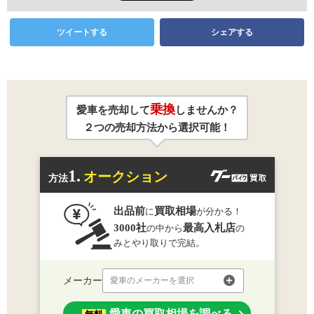
ツイートする
シェアする
乗換
愛車を売却して
しませんか？
２つの売却方法から選択可能！
1.
オークション
方法
出品前
買取相場
に
が分かる！
3000社
最高入札店
の中から
の
みとやり取りで完結。
メーカー
愛車のメーカーを選択
愛車の買取相場を調べる