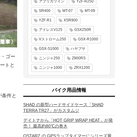
アフリカツイン
YZF-R250
SR400
MT-07
MT-09
YZF-R1
XSR900
アドレスV125
GSX250R
Vストローム250
GSX-R1000
GSX-S1000
ハヤブサ
ー・ゴー
ニンジャ250
Z900RS
ートと
ニンジャ1000
ZRX1200
バイク用品情報
が条件と
SHAD の新型ハードサイドケース「SHAD
TERRA TR27」がカスタムジ
デイトナから「HOT GRIP WRAP HEAT」が発
売！ 最高約80℃の巻き
QSTARZ の GPSラップタイマーにシリーズ最