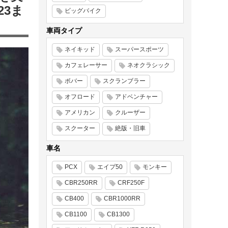
23ま
ビッグバイク
車両タイプ
ネイキッド
スーパースポーツ
カフェレーサー
ネオクラシック
ボバー
スクランブラー
オフロード
アドベンチャー
アメリカン
クルーザー
スクーター
絶版・旧車
車名
PCX
エイプ50
モンキー
CBR250RR
CRF250F
CB400
CBR1000RR
CB1100
CB1300