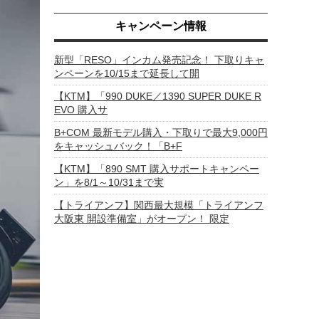
キャンペーン情報
新型「RESO」インカム発売記念！ 下取りキャ
ンペーンを10/15まで延長して開
【KTM】「990 DUKE／1390 SUPER DUKE R
EVO 購入サ
B+COM 最新モデル購入・下取りで最大9,000円
をキャッシュバック！「B+F
【KTM】「890 SMT 購入サポートキャンペー
ン」を8/1～10/31まで実
【トライアンフ】関西最大規模「トライアンフ
大阪東 開設準備室」がオープン！ 限定