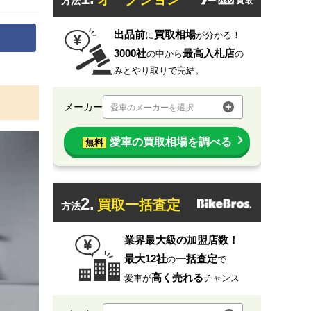
方法
出品前
買取相場
に
が分かる！
3000社
最高入札店
の中から
の
みとやり取りで完結。
メーカー
愛車のメーカーを選択
愛車の買取相場を調べる
無料
2.
買取一括査定
方法
業界最大級の加盟店数！
最大12社
一括査定
の
で
高く売れる
愛車が
チャンス