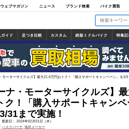
ウェブマガジン
ニュース
ブランド検索
バイク買取
バイクブロス・
原付＆ミニバイ
スポーツ＆ネイ
アメリカン＆ツ
ビッグスクータ
オフロード
バージンハーレ
バージンBMW
バージンドゥカ
バージントライ
ニュース
車両情報
イベント
キャンペ
トピック
バイク用
バイクパ
書籍・
サポート
お知らせ
ブランドを検
ブランドボイ
バイク買取
マガジンズ
ク
キッド
アラー
ー
ー
ティ
アンフ
TOP
ーン
ス
品
ーツ
DVD
索
ス
入ガイド
足つき比較
カスタム
絶版ミドルバイク
特集記
入ガイド
ンダ
マハ
ズキ
ワサキ
カスタム
ホンダ
ヤマハ
スズキ
カワサキ
道の駅調査隊
ツーリング情報局
日本の道50選
国道めぐり
林道ツーリング
絶版ミドルバイク
ホンダ
ヤマハ
スズキ
カワサキ
覧
一覧
一覧
モーターサイクルズ】最大21.6万円おトク！「購入サポートキャンペーン」を2/3～
ーナ・モーターサイクルズ】最
円おトク！「購入サポートキャンペ
3/31まで実施！
 更新日： 2024年02月01日（木）
:
ハスクバーナ
,
海外メーカー