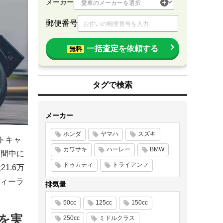
メーカー
郵便番号
一括査定を依頼する
無料
タグで検索
メーカー
ホンダ
ヤマハ
スズキ
ートキャ
カワサキ
ハーレー
BMW
期間中に
ドゥカティ
トライアンフ
1.6万
ィーラ
排気量
50cc
125cc
150cc
」を実
250cc
ミドルクラス