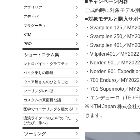
■キャンペーン内容
アプリリア
ご成約時に対象モデル別
アディバ
■対象モデルと購入サポ
マラグーティ
・Svartpilen 125／
KTM
・Svartpilen 250／
PGO
・Svartpilen 401／
・Vitpilen401／MY
ショートコラム集
・Norden 901／MY20
レトロバイク・グラフティ
・Norden 901 Expedi
バイク乗りの勘所
・701 Enduro／MY20
ウェア屋さんのひとりごと
・701 Supermoto／M
ツーリングのつぼ
・エンデューロ（TE / F
カスタムの真面目な話
※ KTM Japan 
医学でコーナリングを極める!
きます。
流浪ライター“のぶを”の『た
びたび、旅へ』
ツーリング