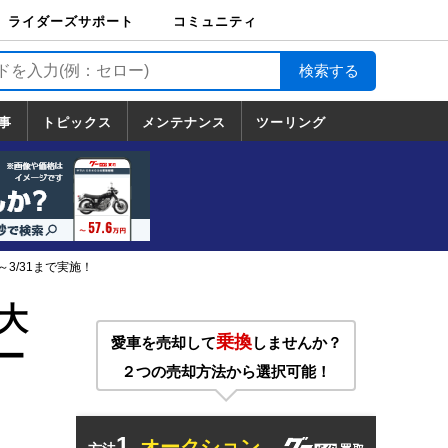
ライダーズサポート
コミュニティ
ライダーズサポート
バイク輸送
バイクガレージライ
バイク車両保険
ロードサービス
バイク試乗
コミュニティ
日記
ツーリング
カスタム
TOP
フ
TOP
事
トピックス
メンテナンス
ツーリング
トピックス
ホンダ
ヤマハ
スズキ
カワサキ
ハーレーダ
BMW
ドゥカティ
トライアン
メンテナンス
基本整備
部位別メンテ
工具の使い方
ツール100選
メンテのうん
一覧
ビッドソン
フ
一覧
ちく
3/31まで実施！
大
乗換
愛車を売却して
しませんか？
ー
２つの売却方法から選択可能！
1.
オークション