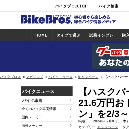
バイクブロスTOP
バイク検索
中古バイ
カタログ検
ショップ検
ク・新車検
索
索
索
HOME
タイプで選ぶ
試乗インプレ
購
スポーツ＆ネ
原付＆ミニバ
アメリカン＆
ビッグスクー
オフロード
試乗インプレ
ホンダ
ヤマハ
スズキ
カワサキ
ハーレー
BMW
トライアンフ
ドゥカティ
購
ホ
ヤ
ス
カ
イキッド
イク
クルーザー
ター
一覧
一
バイクブロス
マガジンズ
バイクニュース
キャンペーン
【ハスクバーナ・
【ハスクバ
バイクニュース
21.6万
バイク車両
全てのバイク車両情報
ン」を2/3～
国内メーカー
掲載日： 2024年02月01日（木）
海外メーカー
カテゴリー:
キャンペーン
タグ