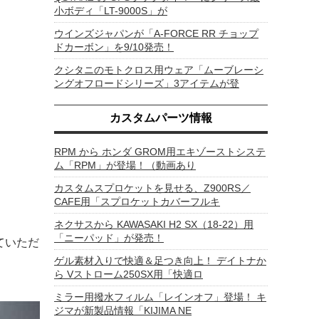
小ボディ「LT-9000S」が
ウインズジャパンが「A-FORCE RR チョップ
ドカーボン」を9/10発売！
クシタニのモトクロス用ウェア「ムーブレーシ
ングオフロードシリーズ」3アイテムが登
カスタムパーツ情報
RPM から ホンダ GROM用エキゾーストシステ
ム「RPM」が登場！（動画あり
カスタムスプロケットを見せる、Z900RS／
CAFE用「スプロケットカバーフルキ
ネクサスから KAWASAKI H2 SX（18-22）用
「ニーパッド」が発売！
ていただ
ゲル素材入りで快適＆足つき向上！ デイトナか
ら Vストローム250SX用「快適ロ
ミラー用撥水フィルム「レインオフ」登場！ キ
ジマが新製品情報「KIJIMA NE