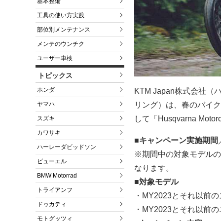
基本整備
工具の使い方実践
部位別メンテナンス
メンテのウンチク
ユーザー車検
トピックス
ホンダ
KTM Japan株式会
ヤマハ
リング）は、春のバイク
して「Husqvarna M
スズキ
カワサキ
■キャンペーン実施期間
ハーレーダビッドソン
※期間中の対象モデルの
ビューエル
なります。
BMW Motorrad
■対象モデル
トライアンフ
・MY2023とそれ以前
ドゥカティ
・MY2023とそれ以前
モトグッツィ