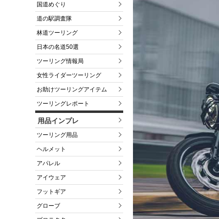
国道めぐり
道の駅調査隊
林道ツーリング
日本の名道50選
ツーリング情報局
女性ライダーツーリング
お助けツーリングアイテム
ツーリングレポート
用品インプレ
ツーリング用品
ヘルメット
アパレル
アイウェア
フットギア
グローブ