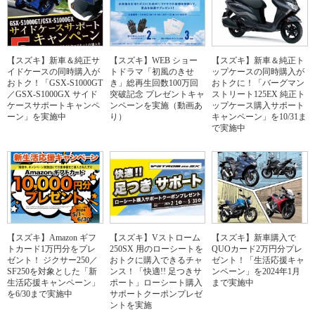
【スズキ】新車＆純正サ
【スズキ】WEB ショー
【スズキ】新車＆純正ト
イドケースの同時購入が
トドラマ「初風のきせ
ップケースの同時購入が
おトク！「GSX-S1000GT
き」総再生回数100万回
おトクに！「バーグマン
／GSX-S1000GX サイド
突破記念 プレゼントキャ
ストリート125EX 純正ト
ケースサポートキャンペ
ンペーンを実施（動画あ
ップケース購入サポート
ーン」を実施中
り）
キャンペーン」を10/31ま
で実施中
【スズキ】Amazon ギフ
【スズキ】Vストローム
【スズキ】新車購入で
トカード1万円分をプレ
250SX 用のローシートを
QUOカード2万円分プレ
ゼント！ ジクサー250／
おトクに購入できるチャ
ゼント！「生活応援キャ
SF250を対象とした「新
ンス！「快適!! 足つきサ
ンペーン」を2024年1月
生活応援キャンペーン」
ポート」ローシート購入
まで実施中
を6/30まで実施中
サポートクーポンプレゼ
ントを実施