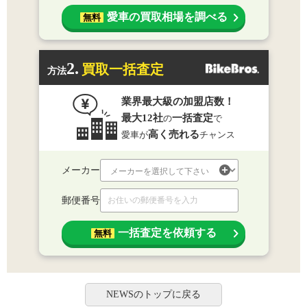
愛車の買取相場を調べる
無料
2.
買取一括査定
方法
業界最大級の加盟店数！
最大12社
一括査定
の
で
高く売れる
愛車が
チャンス
メーカー
郵便番号
一括査定を依頼する
無料
NEWSのトップに戻る