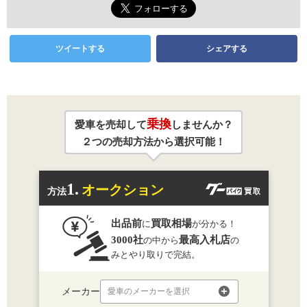
ツイートする
シェアする
乗換
愛車を売却して
しませんか？
２つの売却方法から選択可能！
1.
オークション
方法
出品前
買取相場
に
が分かる！
3000社
最高入札店
の中から
の
みとやり取りで完結。
メーカー
愛車のメーカーを選択