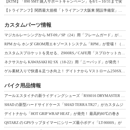
【KTM】「890 SMT 購入サポートキャンペーン」を8/1～10/31まで実
【トライアンフ】関西最大規模「トライアンフ大阪東 開設準備室」がオープン！ 限定
カスタムパーツ情報
マジカルレーシングから MT-09／SP（24）用「フレームガード」が登場！
RPM から ホンダ GROM用エキゾーストシステム「RPM」が登場！（動画あり
カスタムスプロケットを見せる、Z900RS／CAFE用「スプロケットカバーフルキ
ネクサスから KAWASAKI H2 SX（18-22）用「ニーパッド」が発売！
ゲル素材入りで快適＆足つき向上！ デイトナから Vストローム250SX用「快適ロ
バイク用品情報
アールエスタイチの新ライディングシューズ「RSS016 DRYMASTER スト
SHAD の新型ハードサイドケース「SHAD TERRA TR27」がカスタムジ
デイトナから「HOT GRIP WRAP HEAT」が発売！ 最高約80℃の巻き
QSTARZ の GPSラップタイマーにシリーズ最小ボディ「LT-9000S」が