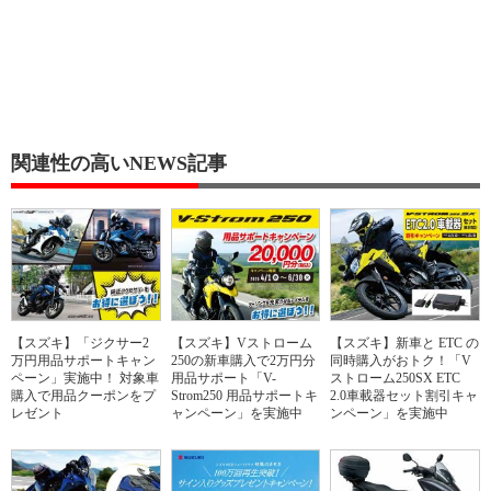
関連性の高いNEWS記事
【スズキ】「ジクサー2
【スズキ】Vストローム
【スズキ】新車と ETC の
万円用品サポートキャン
250の新車購入で2万円分
同時購入がおトク！「V
ペーン」実施中！ 対象車
用品サポート「V-
ストローム250SX ETC
購入で用品クーポンをプ
Strom250 用品サポートキ
2.0車載器セット割引キャ
レゼント
ャンペーン」を実施中
ンペーン」を実施中