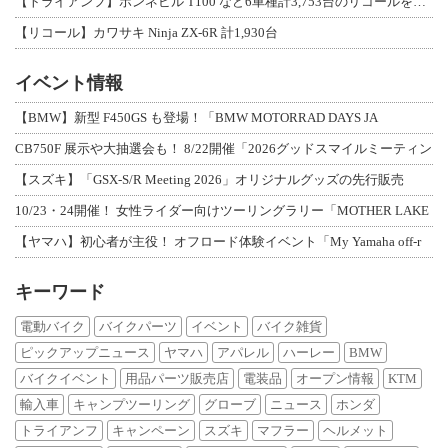
【トライアンフ】ボンネビル T100 など6車種計3,753台のリコールを発表
【リコール】カワサキ Ninja ZX-6R 計1,930台
イベント情報
【BMW】新型 F450GS も登場！「BMW MOTORRAD DAYS JA
CB750F 展示や大抽選会も！ 8/22開催「2026グッドスマイルミーティン
【スズキ】「GSX-S/R Meeting 2026」オリジナルグッズの先行販売
10/23・24開催！ 女性ライダー向けツーリングラリー「MOTHER LAKE
【ヤマハ】初心者が主役！ オフロード体験イベント「My Yamaha off-r
キーワード
電動バイク
バイクパーツ
イベント
バイク雑貨
ピックアップニュース
ヤマハ
アパレル
ハーレー
BMW
バイクイベント
用品パーツ販売店
電装品
オープン情報
KTM
輸入車
キャンプツーリング
グローブ
ニュース
ホンダ
トライアンフ
キャンペーン
スズキ
マフラー
ヘルメット