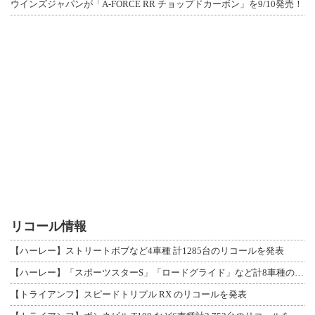
ウインズジャパンが「A-FORCE RR チョップドカーボン」を9/10発売！
リコール情報
【ハーレー】ストリートボブなど4車種 計1285台のリコールを発表
【ハーレー】「スポーツスターS」「ロードグライド」など計8車種のリコールを発表
【トライアンフ】スピードトリプル RX のリコールを発表