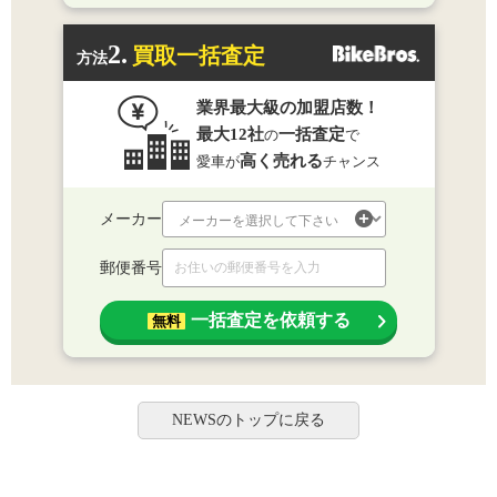
2.
買取一括査定
方法
業界最大級の加盟店数！
最大12社
一括査定
の
で
高く売れる
愛車が
チャンス
メーカー
郵便番号
一括査定を依頼する
無料
NEWSのトップに戻る