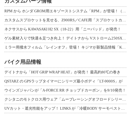
カスタムパーツ情報
RPM から ホンダ GROM用エキゾーストシステム「RPM」が登場！（動画あり
カスタムスプロケットを見せる、Z900RS／CAFE用「スプロケットカバーフルキ
ネクサスから KAWASAKI H2 SX（18-22）用「ニーパッド」が発売！
ゲル素材入りで快適＆足つき向上！ デイトナから Vストローム250SX用「快適ロ
ミラー用撥水フィルム「レインオフ」登場！ キジマが新製品情報「KIJIMA NE
バイク用品情報
デイトナから「HOT GRIP WRAP HEAT」が発売！ 最高約80℃の巻き
QSTARZ の GPSラップタイマーにシリーズ最小ボディ「LT-9000S」が
ウインズジャパンが「A-FORCE RR チョップドカーボン」を9/10発売！
クシタニのモトクロス用ウェア「ムーブレーシングオフロードシリーズ」3アイテムが登
UVカット・遮光性能をアップ！ LINKS が「冷暖BODY サーモベスト」改良