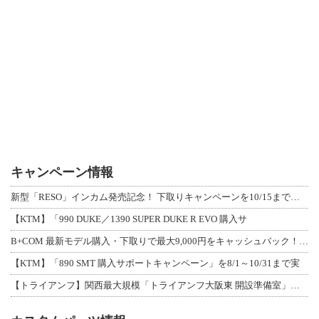
キャンペーン情報
新型「RESO」インカム発売記念！ 下取りキャンペーンを10/15まで延長して開
【KTM】「990 DUKE／1390 SUPER DUKE R EVO 購入サ
B+COM 最新モデル購入・下取りで最大9,000円をキャッシュバック！「B+F
【KTM】「890 SMT 購入サポートキャンペーン」を8/1～10/31まで実
【トライアンフ】関西最大規模「トライアンフ大阪東 開設準備室」がオープン！ 限定