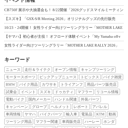
CB750F 展示や大抽選会も！ 8/22開催「2026グッドスマイルミーティン
【スズキ】「GSX-S/R Meeting 2026」オリジナルグッズの先行販売
10/23・24開催！ 女性ライダー向けツーリングラリー「MOTHER LAKE
【ヤマハ】初心者が主役！ オフロード体験イベント「My Yamaha off-r
女性ライダー向けツーリングラリー「MOTHER LAKE RALLY 2026」
キーワード
ニュース
走行＆ライテク
オープン情報
キャンプツーリング
モータースポーツ
ピックアップニュース
トピックス
バイク雑貨
BMW
バイク用品
カワサキ
トライアンフ
用品パーツ販売店
試乗会
イベント
スズキ
ドゥカティ
マフラー
リコール情報
電動バイク
国内メーカー
ハンドル関連
外装パーツ
キャンペーン
グローブ
ヘルメット
レポート
アパレル
車両情報
ヤマハ
バイクパーツ
輸入車
電装品
KTM
動画
ツーリング用品
マフラー関連
車両販売店
ハーレー
ホンダ