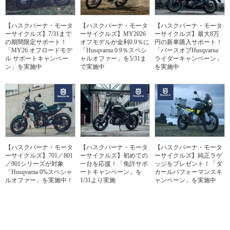
【ハスクバーナ・モータ
【ハスクバーナ・モータ
【ハスクバーナ・モータ
ーサイクルズ】7/31まで
ーサイクルズ】MY2026
ーサイクルズ】最大8万
の期間限定サポート！
オフモデルが金利0.9％に
円の新車購入サポート！
「MY26 オフロードモデ
「Husqvarna 0.9％スペシ
「バースオブHusqvarna
ル サポートキャンペー
ャルオファー」を5/31ま
ライダーキャンペーン」
ン」を実施中
で実施中
を実施中
【ハスクバーナ・モータ
【ハスクバーナ・モータ
【ハスクバーナ・モータ
ーサイクルズ】701／801
ーサイクルズ】初めての
ーサイクルズ】純正ラゲ
／901シリーズが対象
一台を応援！「免許サポ
ッジをプレゼント！「ダ
「Husqvarna 0%スペシャ
ートキャンペーン」を
カールパフォーマンスキ
ルオファー」を実施中！
1/31より実施
ャンペーン」を実施中