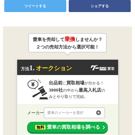
ツイートする
シェアする
乗換
愛車を売却して
しませんか？
２つの売却方法から選択可能！
1.
オークション
方法
出品前
買取相場
に
が分かる！
3000社
最高入札店
の中から
の
みとやり取りで完結。
メーカー
愛車のメーカーを選択
愛車の買取相場を調べる
無料