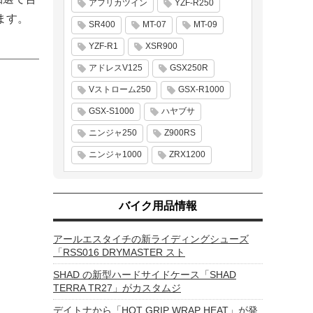
アフリカツイン
YZF-R250
ます。
SR400
MT-07
MT-09
YZF-R1
XSR900
アドレスV125
GSX250R
Vストローム250
GSX-R1000
GSX-S1000
ハヤブサ
ニンジャ250
Z900RS
ニンジャ1000
ZRX1200
バイク用品情報
アールエスタイチの新ライディングシューズ
「RSS016 DRYMASTER スト
SHAD の新型ハードサイドケース「SHAD
TERRA TR27」がカスタムジ
デイトナから「HOT GRIP WRAP HEAT」が発