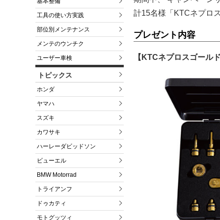
基本整備
計15名様「KTCネプロ
工具の使い方実践
部位別メンテナンス
プレゼント内容
メンテのウンチク
【KTCネプロスゴールド
ユーザー車検
トピックス
ホンダ
ヤマハ
スズキ
カワサキ
ハーレーダビッドソン
ビューエル
BMW Motorrad
トライアンフ
ドゥカティ
モトグッツィ