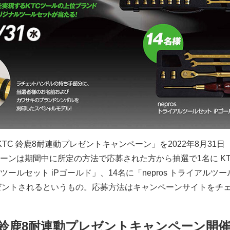
TC 鈴鹿8耐連動プレゼントキャンペーン」を2022年8月31日
ーンは期間中に所定の方法で応募された方から抽選で1名に KT
5sq.ツールセット iPゴールド」、14名に「nepros トライアルツ
レゼントされるというもの。応募方法はキャンペーンサイトをチ
C 鈴鹿8耐連動プレゼントキャンペーン開