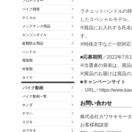
プロテクター
バイク雑貨
ラチェットハンドルの持
ケミカル
したスペシャルモデル。
メンテナンス用品
※賞品にお入れする氏名
エンジンオイル
す。
盗難防止用品
※特殊文字など一部対応
ハンドル
■応募期間
／2022年7
電装類
※当選者の発表は、賞品
外装類
※賞品のお届けは賞品の
タイヤ
■キャンペーンサイト
バイク動画
・URL／https://www.kawa
バイク動画一覧
お問い合わせ
ホンダ
ヤマハ
株式会社カワサキモータ
スズキ
お客様相談室
カワサキ