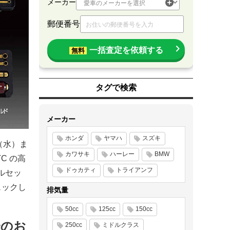
メーカー
郵便番号
一括査定を依頼する
無料
タグで検索
メーカー
ホンダ
ヤマハ
スズキ
（水）ま
カワサキ
ハーレー
BMW
C の高
ドゥカティ
トライアンフ
ールセッ
ェックし
排気量
50cc
125cc
150cc
催のお
250cc
ミドルクラス