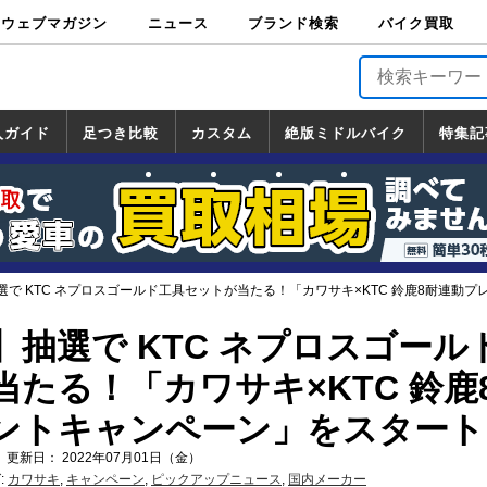
ウェブマガジン
ニュース
ブランド検索
バイク買取
バイクブロス・
原付＆ミニバイ
スポーツ＆ネイ
アメリカン＆ツ
ビッグスクータ
オフロード
バージンハーレ
バージンBMW
バージンドゥカ
バージントライ
ニュース
車両情報
イベント
キャンペ
トピック
バイク用
バイクパ
書籍・
サポート
お知らせ
ブランドを検
ブランドボイ
バイク買取
マガジンズ
ク
キッド
アラー
ー
ー
ティ
アンフ
TOP
ーン
ス
品
ーツ
DVD
索
ス
入ガイド
足つき比較
カスタム
絶版ミドルバイク
特集記
入ガイド
ンダ
マハ
ズキ
ワサキ
カスタム
ホンダ
ヤマハ
スズキ
カワサキ
道の駅調査隊
ツーリング情報局
日本の道50選
国道めぐり
林道ツーリング
絶版ミドルバイク
ホンダ
ヤマハ
スズキ
カワサキ
覧
一覧
一覧
選で KTC ネプロスゴールド工具セットが当たる！「カワサキ×KTC 鈴鹿8耐連動
抽選で KTC ネプロスゴール
たる！「カワサキ×KTC 鈴鹿
ントキャンペーン」をスタート
 更新日： 2022年07月01日（金）
:
カワサキ
,
キャンペーン
,
ピックアップニュース
,
国内メーカー