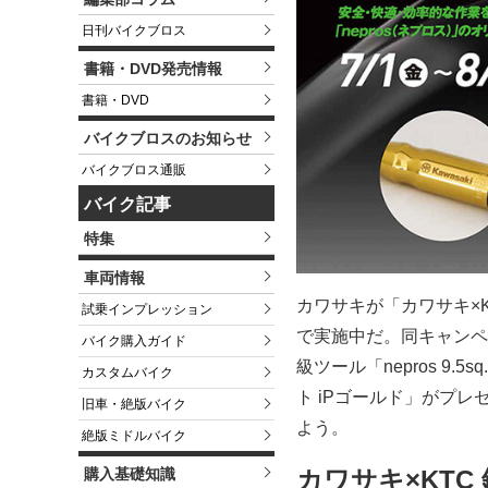
日刊バイクブロス
書籍・DVD発売情報
書籍・DVD
バイクブロスのお知らせ
バイクブロス通販
バイク記事
特集
車両情報
カワサキが「カワサキ×K
試乗インプレッション
で実施中だ。同キャンペ
バイク購入ガイド
級ツール「nepros 9.
カスタムバイク
ト iPゴールド」がプ
旧車・絶版バイク
よう。
絶版ミドルバイク
購入基礎知識
カワサキ×KT