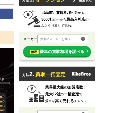
方法
出品前
買取相場
に
が分かる！
3000社
最高入札店
の中から
の
みとやり取りで完結。
メーカー
愛車のメーカーを選択
愛車の買取相場を調べる
無料
2.
買取一括査定
方法
業界最大級の加盟店数！
最大12社
一括査定
の
で
高く売れる
愛車が
チャンス