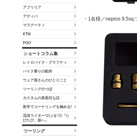
アプリリア
アディバ
・1名様／nepros 9.5
マラグーティ
KTM
PGO
ショートコラム集
レトロバイク・グラフティ
バイク乗りの勘所
ウェア屋さんのひとりごと
ツーリングのつぼ
カスタムの真面目な話
医学でコーナリングを極める!
流浪ライター“のぶを”の『た
びたび、旅へ』
ツーリング