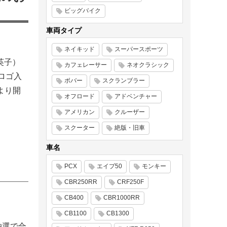
ビッグバイク
車両タイプ
ネイキッド
スーパースポーツ
英子）
カフェレーサー
ネオクラシック
iロゴ入
ボバー
スクランブラー
より開
オフロード
アドベンチャー
アメリカン
クルーザー
スクーター
絶版・旧車
車名
PCX
エイプ50
モンキー
CBR250RR
CRF250F
CB400
CBR1000RR
CB1100
CB1300
抽選で合