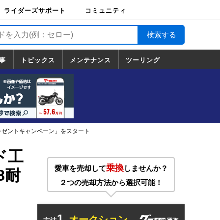
ライダーズサポート
コミュニティ
ライダーズサポート
バイク輸送
バイクガレージライ
バイク車両保険
ロードサービス
バイク試乗
コミュニティ
日記
ツーリング
カスタム
TOP
フ
TOP
事
トピックス
メンテナンス
ツーリング
トピックス
ホンダ
ヤマハ
スズキ
カワサキ
ハーレーダ
BMW
ドゥカティ
トライアン
メンテナンス
基本整備
部位別メンテ
工具の使い方
ツール100選
メンテのうん
一覧
ビッドソン
フ
一覧
ちく
プレゼントキャンペーン」をスタート
ド工
乗換
愛車を売却して
しませんか？
8耐
２つの売却方法から選択可能！
1.
オークション