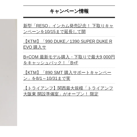
キャンペーン情報
新型「RESO」インカム発売記念！ 下取りキャ
ンペーンを10/15まで延長して開
【KTM】「990 DUKE／1390 SUPER DUKE R
EVO 購入サ
B+COM 最新モデル購入・下取りで最大9,000円
をキャッシュバック！「B+F
【KTM】「890 SMT 購入サポートキャンペー
ン」を8/1～10/31まで実
【トライアンフ】関西最大規模「トライアンフ
大阪東 開設準備室」がオープン！ 限定