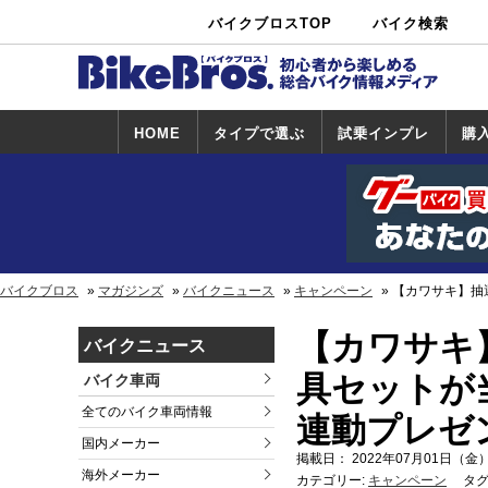
バイクブロスTOP
バイク検索
中古バイ
カタログ検
ショップ検
ク・新車検
索
索
索
HOME
タイプで選ぶ
試乗インプレ
購
スポーツ＆ネ
原付＆ミニバ
アメリカン＆
ビッグスクー
オフロード
試乗インプレ
ホンダ
ヤマハ
スズキ
カワサキ
ハーレー
BMW
トライアンフ
ドゥカティ
購
ホ
ヤ
ス
カ
イキッド
イク
クルーザー
ター
一覧
一
バイクブロス
マガジンズ
バイクニュース
キャンペーン
【カワサキ】抽
【カワサキ】
バイクニュース
具セットが当
バイク車両
全てのバイク車両情報
連動プレゼ
国内メーカー
掲載日： 2022年07月01日（金）
海外メーカー
カテゴリー:
キャンペーン
タグ