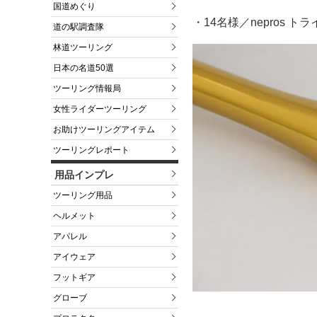
国道めぐり
・14名様／nepros 
道の駅調査隊
林道ツーリング
日本の名道50選
ツーリング情報局
女性ライダーツーリング
お助けツーリングアイテム
ツーリングレポート
用品インプレ
ツーリング用品
ヘルメット
アパレル
アイウェア
フットギア
グローブ