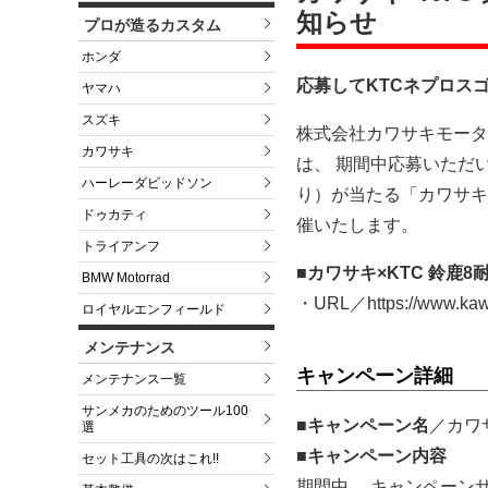
知らせ
プロが造るカスタム
ホンダ
応募してKTCネプロスゴ
ヤマハ
スズキ
株式会社カワサキモータ
カワサキ
は、 期間中応募いただい
ハーレーダビッドソン
り）が当たる「カワサキ
ドゥカティ
催いたします。
トライアンフ
■カワサキ×KTC 鈴鹿
BMW Motorrad
・URL／https://www.kawa
ロイヤルエンフィールド
メンテナンス
キャンペーン詳細
メンテナンス一覧
サンメカのためのツール100
■キャンペーン名
／カワ
選
■キャンペーン内容
セット工具の次はこれ!!
期間中、 キャンペーン