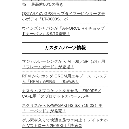
売！ 最高約80℃の巻き
QSTARZ の GPSラップタイマーにシリーズ最
小ボディ「LT-9000S」が
ウインズジャパンが「A-FORCE RR チョップ
ドカーボン」を9/10発売！
カスタムパーツ情報
マジカルレーシングから MT-09／SP（24）用
「フレームガード」が登場！
RPM から ホンダ GROM用エキゾーストシステ
ム「RPM」が登場！（動画あり
カスタムスプロケットを見せる、Z900RS／
CAFE用「スプロケットカバーフルキ
ネクサスから KAWASAKI H2 SX（18-22）用
「ニーパッド」が発売！
ゲル素材入りで快適＆足つき向上！ デイトナか
ら Vストローム250SX用「快適ロ