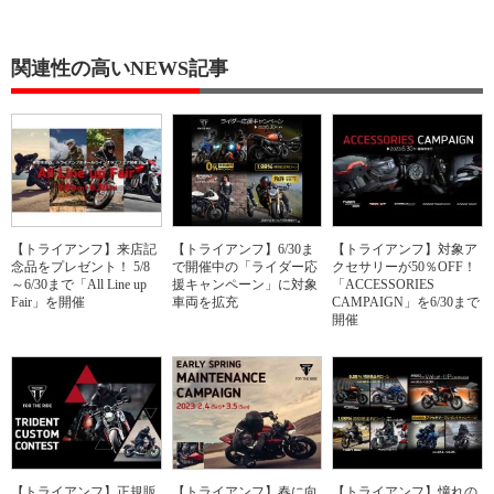
関連性の高いNEWS記事
【トライアンフ】来店記
【トライアンフ】6/30ま
【トライアンフ】対象ア
念品をプレゼント！ 5/8
で開催中の「ライダー応
クセサリーが50％OFF！
～6/30まで「All Line up
援キャンペーン」に対象
「ACCESSORIES
Fair」を開催
車両を拡充
CAMPAIGN」を6/30まで
開催
【トライアンフ】正規販
【トライアンフ】春に向
【トライアンフ】憧れの