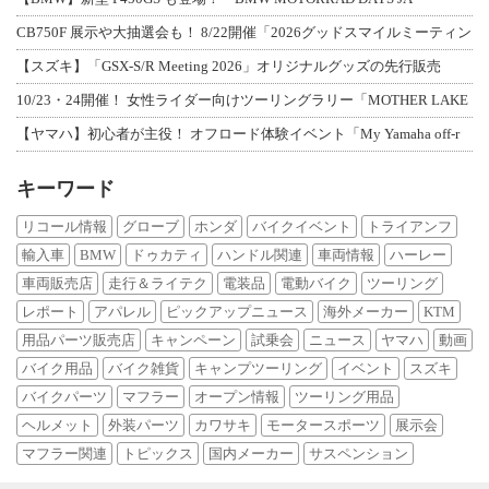
CB750F 展示や大抽選会も！ 8/22開催「2026グッドスマイルミーティン
【スズキ】「GSX-S/R Meeting 2026」オリジナルグッズの先行販売
10/23・24開催！ 女性ライダー向けツーリングラリー「MOTHER LAKE
【ヤマハ】初心者が主役！ オフロード体験イベント「My Yamaha off-r
キーワード
リコール情報
グローブ
ホンダ
バイクイベント
トライアンフ
輸入車
BMW
ドゥカティ
ハンドル関連
車両情報
ハーレー
車両販売店
走行＆ライテク
電装品
電動バイク
ツーリング
レポート
アパレル
ピックアップニュース
海外メーカー
KTM
用品パーツ販売店
キャンペーン
試乗会
ニュース
ヤマハ
動画
バイク用品
バイク雑貨
キャンプツーリング
イベント
スズキ
バイクパーツ
マフラー
オープン情報
ツーリング用品
ヘルメット
外装パーツ
カワサキ
モータースポーツ
展示会
マフラー関連
トピックス
国内メーカー
サスペンション