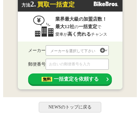
2.
買取一括査定
方法
業界最大級の加盟店数！
最大12社
一括査定
の
で
高く売れる
愛車が
チャンス
メーカー
郵便番号
一括査定を依頼する
無料
NEWSのトップに戻る