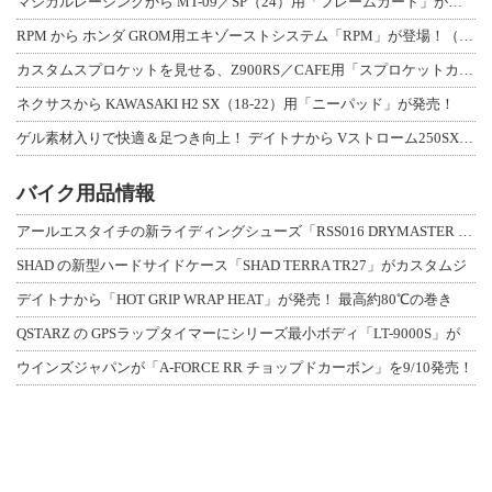
マジカルレーシングから MT-09／SP（24）用「フレームガード」が登場！
RPM から ホンダ GROM用エキゾーストシステム「RPM」が登場！（動画あり
カスタムスプロケットを見せる、Z900RS／CAFE用「スプロケットカバーフルキ
ネクサスから KAWASAKI H2 SX（18-22）用「ニーパッド」が発売！
ゲル素材入りで快適＆足つき向上！ デイトナから Vストローム250SX用「快適ロ
バイク用品情報
アールエスタイチの新ライディングシューズ「RSS016 DRYMASTER スト
SHAD の新型ハードサイドケース「SHAD TERRA TR27」がカスタムジ
デイトナから「HOT GRIP WRAP HEAT」が発売！ 最高約80℃の巻き
QSTARZ の GPSラップタイマーにシリーズ最小ボディ「LT-9000S」が
ウインズジャパンが「A-FORCE RR チョップドカーボン」を9/10発売！