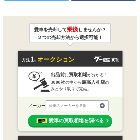
乗換
愛車を売却して
しませんか？
２つの売却方法から選択可能！
1.
オークション
方法
出品前
買取相場
に
が分かる！
3000社
最高入札店
の中から
の
みとやり取りで完結。
メーカー
愛車のメーカーを選択
愛車の買取相場を調べる
無料