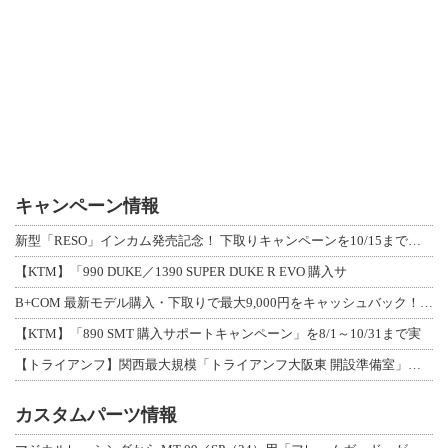
キャンペーン情報
新型「RESO」インカム発売記念！ 下取りキャンペーンを10/15まで延長して開
【KTM】「990 DUKE／1390 SUPER DUKE R EVO 購入サ
B+COM 最新モデル購入・下取りで最大9,000円をキャッシュバック！「B+F
【KTM】「890 SMT 購入サポートキャンペーン」を8/1～10/31まで実
【トライアンフ】関西最大規模「トライアンフ大阪東 開設準備室」がオープン！ 限定
カスタムパーツ情報