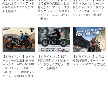
売店によるトライデント
けて愛車を点検に出しま
マシンをおトクに手に入
660 のカスタムコンテス
せんか？「アーリースプ
れるチャンス！「秋のラ
トを開催！
リング メンテナンスキャ
イディングキャンペー
ンペーン」を2/4～3/5ま
ン」を12/30まで開催中
で開催！
【トライアンフ】タイガ
【トライアンフ】1/27～
【トライアンフ】大型二
ーシリーズに触れあうチ
2/23の期間ボンネビルボ
輪免許取得サポートキャ
ャンス！「ADVENTURE
バーブラックデビューフ
ンペーンを12/31まで実施
BIKE FAIR」「TIGER
ェアーを実施！
1200 オーナー体験キャン
ペーン」を10/8より開催