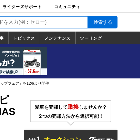
ライダーズサポート
コミュニティ
ライダーズサポート
バイク輸送
バイクガレージライ
バイク車両保険
ロードサービス
バイク試乗
コミュニティ
日記
ツーリング
カスタム
TOP
フ
TOP
事
トピックス
メンテナンス
ツーリング
トピックス
ホンダ
ヤマハ
スズキ
カワサキ
ハーレーダ
BMW
ドゥカティ
トライアン
メンテナンス
基本整備
部位別メンテ
工具の使い方
ツール100選
メンテのうん
一覧
ビッドソン
フ
一覧
ちく
ップフェア」を12/6より開催
ピ
乗換
愛車を売却して
しませんか？
AS
２つの売却方法から選択可能！
1.
オークション