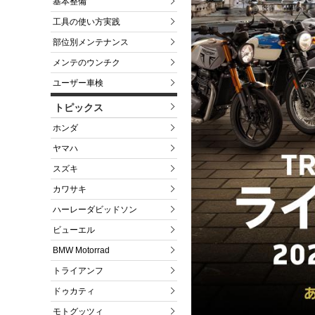
基本整備
工具の使い方実践
部位別メンテナンス
メンテのウンチク
ユーザー車検
トピックス
ホンダ
ヤマハ
スズキ
カワサキ
ハーレーダビッドソン
ビューエル
BMW Motorrad
トライアンフ
ドゥカティ
モトグッツィ