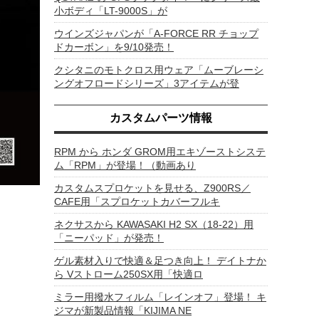
小ボディ「LT-9000S」が
ウインズジャパンが「A-FORCE RR チョップ
ドカーボン」を9/10発売！
クシタニのモトクロス用ウェア「ムーブレーシ
ングオフロードシリーズ」3アイテムが登
カスタムパーツ情報
RPM から ホンダ GROM用エキゾーストシステ
ム「RPM」が登場！（動画あり
カスタムスプロケットを見せる、Z900RS／
CAFE用「スプロケットカバーフルキ
ネクサスから KAWASAKI H2 SX（18-22）用
「ニーパッド」が発売！
ゲル素材入りで快適＆足つき向上！ デイトナか
ら Vストローム250SX用「快適ロ
ミラー用撥水フィルム「レインオフ」登場！ キ
ジマが新製品情報「KIJIMA NE