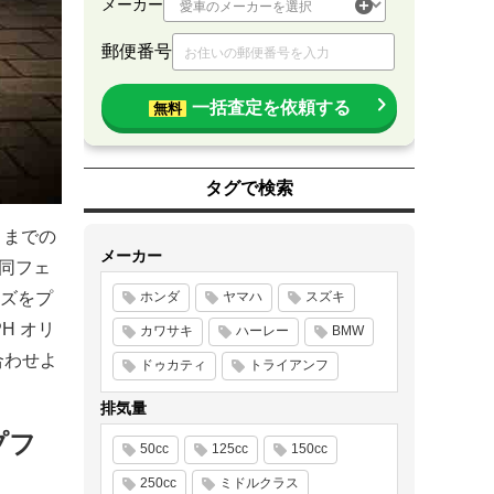
メーカー
郵便番号
一括査定を依頼する
無料
タグで検索
）までの
メーカー
。同フェ
ズをプ
ホンダ
ヤマハ
スズキ
H オリ
カワサキ
ハーレー
BMW
合わせよ
ドゥカティ
トライアンフ
排気量
プフ
50cc
125cc
150cc
250cc
ミドルクラス