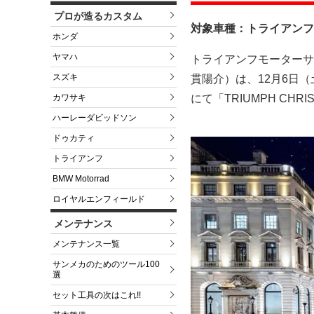
プロが造るカスタム
対象車種：トライアンフ
ホンダ
ヤマハ
トライアンフモーターサ
スズキ
貫陽介）は、12月6日
カワサキ
にて「TRIUMPH C
ハーレーダビッドソン
ドゥカティ
トライアンフ
BMW Motorrad
ロイヤルエンフィールド
メンテナンス
メンテナンス一覧
サンメカのためのツール100
選
セット工具の次はこれ!!