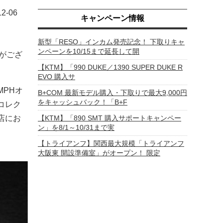
12-06
キャンペーン情報
新型「RESO」インカム発売記念！ 下取りキャ
ンペーンを10/15まで延長して開
りがござ
【KTM】「990 DUKE／1390 SUPER DUKE R
EVO 購入サ
MPHオ
B+COM 最新モデル購入・下取りで最大9,000円
をキャッシュバック！「B+F
 コレク
店にお
【KTM】「890 SMT 購入サポートキャンペー
ン」を8/1～10/31まで実
【トライアンフ】関西最大規模「トライアンフ
大阪東 開設準備室」がオープン！ 限定