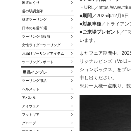
国道めぐり
・URL／https://www.triump
道の駅調査隊
■期間
／2025年12月6
林道ツーリング
■対象車種
／トライアン
日本の名道50選
■ご来場プレゼント
／T
ツーリング情報局
います。
女性ライダーツーリング
またフェア期間中、202
お助けツーリングアイテム
リジナルピンズ（Vol.1
ツーリングレポート
ションボックス」をプレ
用品インプレ
申し出ください。
ツーリング用品
※お一人様一点限り、数
ヘルメット
アパレル
アイウェア
フットギア
グローブ