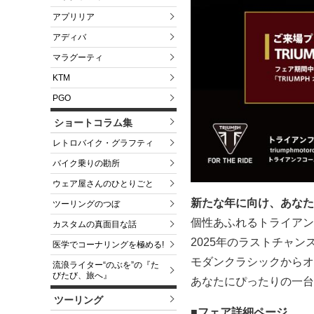
アプリリア
アディバ
マラグーティ
KTM
PGO
ショートコラム集
レトロバイク・グラフティ
バイク乗りの勘所
ウェア屋さんのひとりごと
新たな年に向け、あなた
ツーリングのつぼ
個性あふれるトライアン
カスタムの真面目な話
2025年のラストチャン
医学でコーナリングを極める!
モダンクラシックからオ
流浪ライター“のぶを”の『た
びたび、旅へ』
あなたにぴったりの一台
ツーリング
■フェア詳細ページ