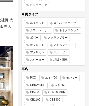
ビッグバイク
車両タイプ
社長:大
ネイキッド
スーパースポーツ
規販売店
カフェレーサー
ネオクラシック
ボバー
スクランブラー
オフロード
アドベンチャー
アメリカン
クルーザー
スクーター
絶版・旧車
車名
PCX
エイプ50
モンキー
CBR250RR
CRF250F
CB400
CBR1000RR
CB1100
CB1300