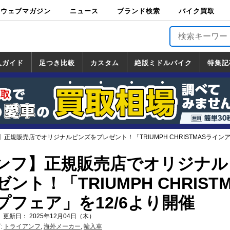
ウェブマガジン
ニュース
ブランド検索
バイク買取
バイクブロス・
原付＆ミニバイ
スポーツ＆ネイ
アメリカン＆ツ
ビッグスクータ
オフロード
バージンハーレ
バージンBMW
バージンドゥカ
バージントライ
ニュース
車両情報
イベント
キャンペ
トピック
バイク用
バイクパ
書籍・
サポート
お知らせ
ブランドを検
ブランドボイ
バイク買取
マガジンズ
ク
キッド
アラー
ー
ー
ティ
アンフ
TOP
ーン
ス
品
ーツ
DVD
索
ス
入ガイド
足つき比較
カスタム
絶版ミドルバイク
特集記
入ガイド
ンダ
マハ
ズキ
ワサキ
カスタム
ホンダ
ヤマハ
スズキ
カワサキ
道の駅調査隊
ツーリング情報局
日本の道50選
国道めぐり
林道ツーリング
絶版ミドルバイク
ホンダ
ヤマハ
スズキ
カワサキ
覧
一覧
一覧
正規販売店でオリジナルピンズをプレゼント！「TRIUMPH CHRISTMASラインア
ンフ】正規販売店でオリジナル
ト！「TRIUMPH CHRISTM
フェア」を12/6より開催
 更新日： 2025年12月04日（木）
:
トライアンフ
,
海外メーカー
,
輸入車