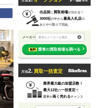
方法
出品前
買取相場
に
が分かる！
3000社
最高入札店
の中から
の
みとやり取りで完結。
メーカー
愛車のメーカーを選択
愛車の買取相場を調べる
無料
2.
買取一括査定
方法
業界最大級の加盟店数！
最大12社
一括査定
の
で
高く売れる
愛車が
チャンス