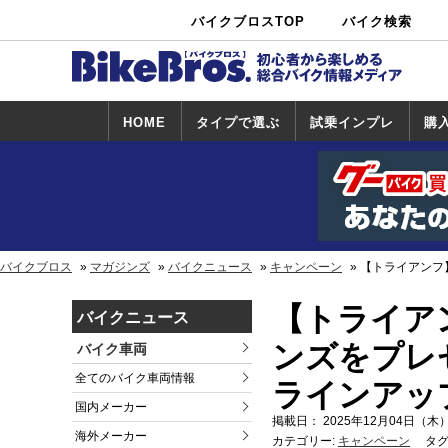
バイクブロスTOP
バイク検索
中古バイ
カタログ検
ショップ検
ク・新車検
索
索
索
HOME
タイプで選ぶ
試乗インプレ
購
スポーツ＆ネ
原付＆ミニバ
アメリカン＆
ビッグスクー
オフロード
試乗インプレ
ホンダ
ヤマハ
スズキ
カワサキ
ハーレー
BMW
トライアンフ
ドゥカティ
購
ホ
ヤ
ス
カ
イキッド
イク
クルーザー
ター
一覧
一
バイクブロス
マガジンズ
バイクニュース
キャンペーン
【トライアンフ】
【トライア
バイクニュース
ンズをプレゼン
バイク車両
全てのバイク車両情報
ラインアップ
国内メーカー
掲載日： 2025年12月04日（木）
海外メーカー
カテゴリー:
キャンペーン
タグ