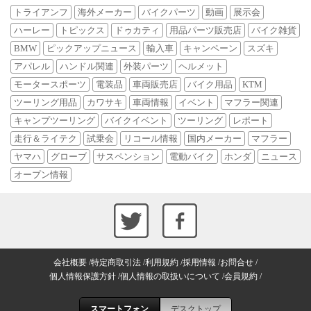
トライアンフ
海外メーカー
バイクパーツ
動画
展示会
ハーレー
トピックス
ドゥカティ
用品パーツ販売店
バイク雑貨
BMW
ピックアップニュース
輸入車
キャンペーン
スズキ
アパレル
ハンドル関連
外装パーツ
ヘルメット
モータースポーツ
電装品
車両販売店
バイク用品
KTM
ツーリング用品
カワサキ
車両情報
イベント
マフラー関連
キャンプツーリング
バイクイベント
ツーリング
レポート
走行＆ライテク
試乗会
リコール情報
国内メーカー
マフラー
ヤマハ
グローブ
サスペンション
電動バイク
ホンダ
ニュース
オープン情報
会社概要
特定商取引法
利用規約
採用情報
お問合せ
個人情報保護方針
個人情報の取扱いについて
会員規約
スマートフォン
デスクトップ