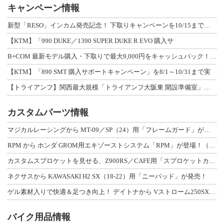
キャンペーン情報
新型「RESO」インカム発売記念！ 下取りキャンペーンを10/15まで延長して開
【KTM】「990 DUKE／1390 SUPER DUKE R EVO 購入サ
B+COM 最新モデル購入・下取りで最大9,000円をキャッシュバック！「B+F
【KTM】「890 SMT 購入サポートキャンペーン」を8/1～10/31まで実
【トライアンフ】関西最大規模「トライアンフ大阪東 開設準備室」がオープン！ 限定
カスタムパーツ情報
マジカルレーシングから MT-09／SP（24）用「フレームガード」が登場！
RPM から ホンダ GROM用エキゾーストシステム「RPM」が登場！（動画あり
カスタムスプロケットを見せる、Z900RS／CAFE用「スプロケットカバーフルキ
ネクサスから KAWASAKI H2 SX（18-22）用「ニーパッド」が発売！
ゲル素材入りで快適＆足つき向上！ デイトナから Vストローム250SX用「快適ロ
バイク用品情報