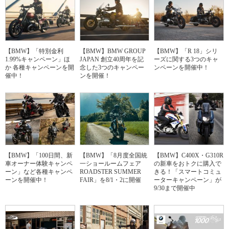
【BMW】「特別金利
【BMW】BMW GROUP
【BMW】「R 18」シリ
1.99%キャンペーン」ほ
JAPAN 創立40周年を記
ーズに関する3つのキャ
か 各種キャンペーンを開
念した3つのキャンペー
ンペーンを開催中！
催中！
ンを開催！
【BMW】「100日間、新
【BMW】「8月度全国統
【BMW】C400X・G310R
車オーナー体験キャンペ
一ショールームフェア
の新車をおトクに購入で
ーン」など各種キャンペ
ROADSTER SUMMER
きる！「スマートコミュ
ーンを開催中！
FAIR」を8/1・2に開催
ーターキャンペーン」が
9/30まで開催中