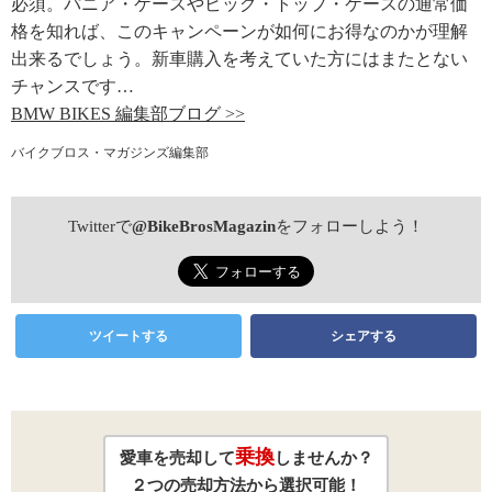
必須。パニア・ケースやビッグ・トップ・ケースの通常価
格を知れば、このキャンペーンが如何にお得なのかが理解
出来るでしょう。新車購入を考えていた方にはまたとない
チャンスです…
BMW BIKES 編集部ブログ >>
バイクブロス・マガジンズ編集部
Twitterで
@BikeBrosMagazin
をフォローしよう！
ツイートする
シェアする
乗換
愛車を売却して
しませんか？
２つの売却方法から選択可能！