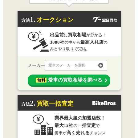
1.
オークション
方法
出品前
買取相場
に
が分かる！
3000社
最高入札店
の中から
の
みとやり取りで完結。
メーカー
愛車のメーカーを選択
愛車の買取相場を調べる
無料
2.
買取一括査定
方法
業界最大級の加盟店数！
最大12社
一括査定
の
で
高く売れる
愛車が
チャンス