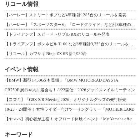
リコール情報
【ハーレー】ストリートボブなど4車種 計1285台のリコールを発表
【ハーレー】「スポーツスターS」「ロードグライド」など計8車種のリコールを発表
【トライアンフ】スピードトリプル RX のリコールを発表
【トライアンフ】ボンネビル T100 など6車種計3,753台のリコールを発表
【リコール】カワサキ Ninja ZX-6R 計1,930台
イベント情報
【BMW】新型 F450GS も登場！「BMW MOTORRAD DAYS JA
CB750F 展示や大抽選会も！ 8/22開催「2026グッドスマイルミーティン
【スズキ】「GSX-S/R Meeting 2026」オリジナルグッズの先行販売
10/23・24開催！ 女性ライダー向けツーリングラリー「MOTHER LAKE
【ヤマハ】初心者が主役！ オフロード体験イベント「My Yamaha off-r
キーワード