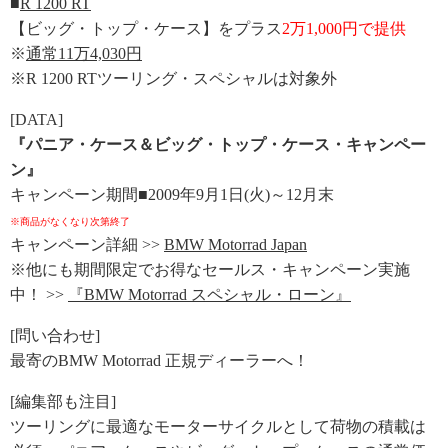
■
R 1200 RT
【ビッグ・トップ・ケース】をプラス
2万1,000円で提供
※
通常11万4,030円
※R 1200 RTツーリング・スペシャルは対象外
[DATA]
『パニア・ケース＆ビッグ・トップ・ケース・キャンペー
ン』
キャンペーン期間■2009年9月1日(火)～12月末
※商品がなくなり次第終了
キャンペーン詳細 >>
BMW Motorrad Japan
※他にも期間限定でお得なセールス・キャンペーン実施
中！ >>
『BMW Motorrad スペシャル・ローン』
[問い合わせ]
最寄のBMW Motorrad 正規ディーラーへ！
[編集部も注目]
ツーリングに最適なモーターサイクルとして荷物の積載は