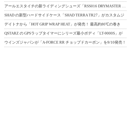
アールエスタイチの新ライディングシューズ「RSS016 DRYMASTER スト
SHAD の新型ハードサイドケース「SHAD TERRA TR27」がカスタムジ
デイトナから「HOT GRIP WRAP HEAT」が発売！ 最高約80℃の巻き
QSTARZ の GPSラップタイマーにシリーズ最小ボディ「LT-9000S」が
ウインズジャパンが「A-FORCE RR チョップドカーボン」を9/10発売！