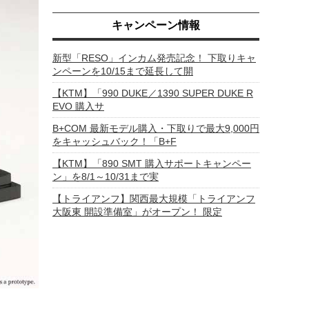
キャンペーン情報
新型「RESO」インカム発売記念！ 下取りキャ
ンペーンを10/15まで延長して開
【KTM】「990 DUKE／1390 SUPER DUKE R
EVO 購入サ
B+COM 最新モデル購入・下取りで最大9,000円
をキャッシュバック！「B+F
【KTM】「890 SMT 購入サポートキャンペー
ン」を8/1～10/31まで実
【トライアンフ】関西最大規模「トライアンフ
大阪東 開設準備室」がオープン！ 限定