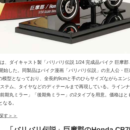
ダイキャスト製「バリバリ伝説 1/24 完成品バイク 巨摩郡 / 
開始した。同製品はバイク漫画「バリバリ伝説」の主人公・巨
750F の模型となっており、全長約9cmと手のひらサイズながらエン
ステム、タイヤなどのディテールまで再現している。ラインナ
前期丸ミラー」「後期角ミラー」の2タイプを用意。価格はと
）となる。
で探す＞＞
「バリバリ伝説」巨摩郡のHonda CB75