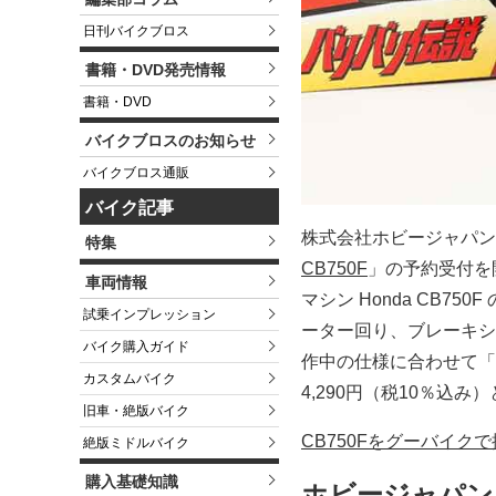
日刊バイクブロス
書籍・DVD発売情報
書籍・DVD
バイクブロスのお知らせ
バイクブロス通販
バイク記事
株式会社ホビージャパンは、
特集
CB750F
」の予約受付を
車両情報
マシン Honda CB
試乗インプレッション
ーター回り、ブレーキシ
バイク購入ガイド
作中の仕様に合わせて「
カスタムバイク
4,290円（税10％込み
旧車・絶版バイク
CB750Fをグーバイク
絶版ミドルバイク
購入基礎知識
ホビージャパン、