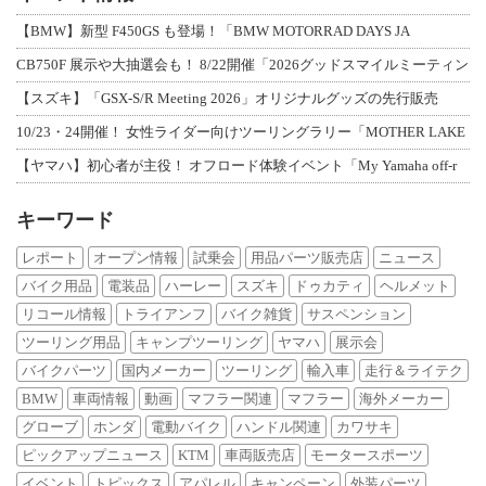
【BMW】新型 F450GS も登場！「BMW MOTORRAD DAYS JA
CB750F 展示や大抽選会も！ 8/22開催「2026グッドスマイルミーティン
【スズキ】「GSX-S/R Meeting 2026」オリジナルグッズの先行販売
10/23・24開催！ 女性ライダー向けツーリングラリー「MOTHER LAKE
【ヤマハ】初心者が主役！ オフロード体験イベント「My Yamaha off-r
キーワード
レポート
オープン情報
試乗会
用品パーツ販売店
ニュース
バイク用品
電装品
ハーレー
スズキ
ドゥカティ
ヘルメット
リコール情報
トライアンフ
バイク雑貨
サスペンション
ツーリング用品
キャンプツーリング
ヤマハ
展示会
バイクパーツ
国内メーカー
ツーリング
輸入車
走行＆ライテク
BMW
車両情報
動画
マフラー関連
マフラー
海外メーカー
グローブ
ホンダ
電動バイク
ハンドル関連
カワサキ
ピックアップニュース
KTM
車両販売店
モータースポーツ
イベント
トピックス
アパレル
キャンペーン
外装パーツ