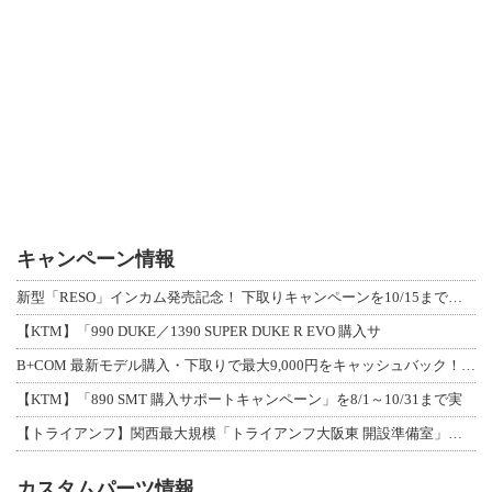
キャンペーン情報
新型「RESO」インカム発売記念！ 下取りキャンペーンを10/15まで延長して開
【KTM】「990 DUKE／1390 SUPER DUKE R EVO 購入サ
B+COM 最新モデル購入・下取りで最大9,000円をキャッシュバック！「B+F
【KTM】「890 SMT 購入サポートキャンペーン」を8/1～10/31まで実
【トライアンフ】関西最大規模「トライアンフ大阪東 開設準備室」がオープン！ 限定
カスタムパーツ情報