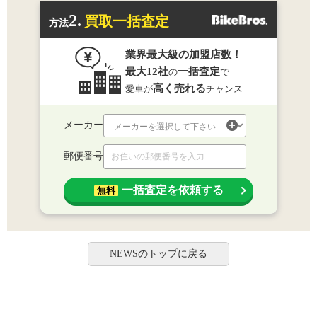
2.
買取一括査定
方法
業界最大級の加盟店数！
最大12社
一括査定
の
で
高く売れる
愛車が
チャンス
メーカー
郵便番号
一括査定を依頼する
無料
NEWSのトップに戻る