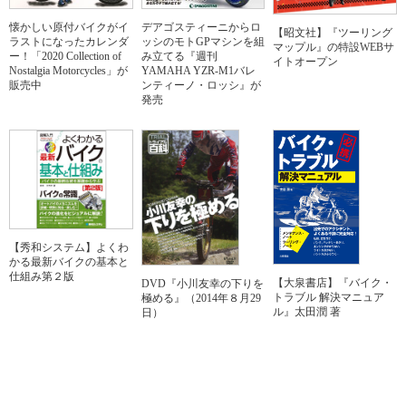
懐かしい原付バイクがイ
デアゴスティーニからロ
【昭文社】『ツーリング
ラストになったカレンダ
ッシのモトGPマシンを組
マップル』の特設WEBサ
ー！「2020 Collection of
み立てる『週刊
イトオープン
Nostalgia Motorcycles」が
YAMAHA YZR-M1バレ
販売中
ンティーノ・ロッシ』が
発売
【秀和システム】よくわ
かる最新バイクの基本と
仕組み第２版
【大泉書店】『バイク・
DVD『小川友幸の下りを
トラブル 解決マニュア
極める』（2014年８月29
ル』太田潤 著
日）