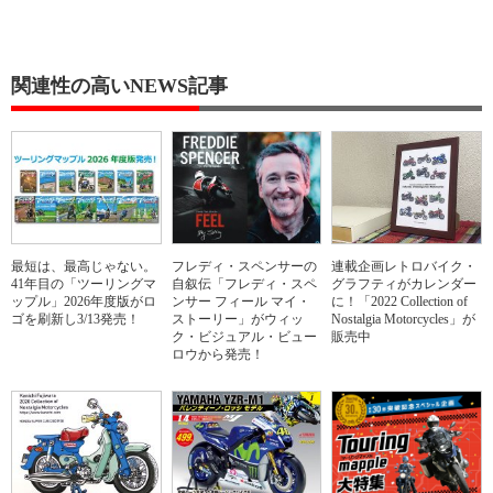
関連性の高いNEWS記事
最短は、最高じゃない。
フレディ・スペンサーの
連載企画レトロバイク・
41年目の「ツーリングマ
自叙伝「フレディ・スペ
グラフティがカレンダー
ップル」2026年度版がロ
ンサー フィール マイ・
に！「2022 Collection of
ゴを刷新し3/13発売！
ストーリー」がウィッ
Nostalgia Motorcycles」が
ク・ビジュアル・ビュー
販売中
ロウから発売！