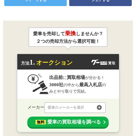
乗換
愛車を売却して
しませんか？
２つの売却方法から選択可能！
1.
オークション
方法
出品前
買取相場
に
が分かる！
3000社
最高入札店
の中から
の
みとやり取りで完結。
メーカー
愛車のメーカーを選択
愛車の買取相場を調べる
無料