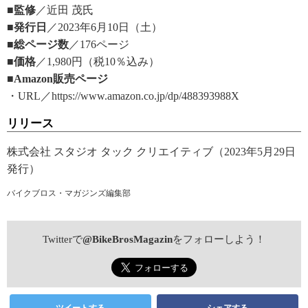
■監修
／近田 茂氏
■発行日
／2023年6月10日（土）
■総ページ数
／176ページ
■価格
／1,980円（税10％込み）
■Amazon販売ページ
・URL／https://www.amazon.co.jp/dp/488393988X
リリース
株式会社 スタジオ タック クリエイティブ（2023年5月29日
発行）
バイクブロス・マガジンズ編集部
Twitterで
@BikeBrosMagazin
をフォローしよう！
ツイートする
シェアする