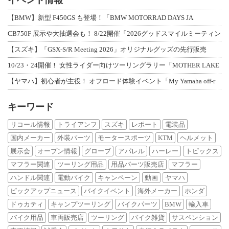
イベント情報
【BMW】新型 F450GS も登場！「BMW MOTORRAD DAYS JA
CB750F 展示や大抽選会も！ 8/22開催「2026グッドスマイルミーティン
【スズキ】「GSX-S/R Meeting 2026」オリジナルグッズの先行販売
10/23・24開催！ 女性ライダー向けツーリングラリー「MOTHER LAKE
【ヤマハ】初心者が主役！ オフロード体験イベント「My Yamaha off-r
キーワード
リコール情報
トライアンフ
スズキ
レポート
電装品
国内メーカー
外装パーツ
モータースポーツ
KTM
ヘルメット
展示会
オープン情報
グローブ
アパレル
ハーレー
トピックス
マフラー関連
ツーリング用品
用品パーツ販売店
マフラー
ハンドル関連
電動バイク
キャンペーン
動画
ヤマハ
ピックアップニュース
バイクイベント
海外メーカー
ホンダ
ドゥカティ
キャンプツーリング
バイクパーツ
BMW
輸入車
バイク用品
車両販売店
ツーリング
バイク雑貨
サスペンション