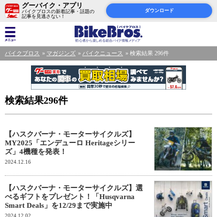
グーバイク・アプリ
ダウンロード
バイクブロスの新着記事・話題の
記事を見逃さない！
バイクブロス
マガジンズ
バイクニュース
検索結果 296件
検索結果296件
【ハスクバーナ・モーターサイクルズ】
MY2025「エンデューロ Heritageシリー
ズ」4機種を発表！
2024.12.16
【ハスクバーナ・モーターサイクルズ】選
べるギフトをプレゼント！「Husqvarna
Smart Deals」を12/29まで実施中
2024.12.02