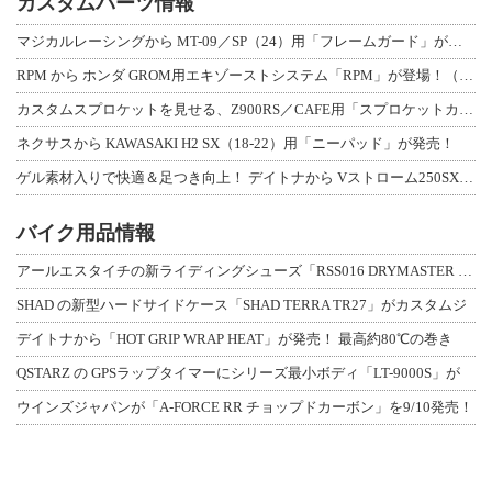
カスタムパーツ情報
マジカルレーシングから MT-09／SP（24）用「フレームガード」が登場！
RPM から ホンダ GROM用エキゾーストシステム「RPM」が登場！（動画あり
カスタムスプロケットを見せる、Z900RS／CAFE用「スプロケットカバーフルキ
ネクサスから KAWASAKI H2 SX（18-22）用「ニーパッド」が発売！
ゲル素材入りで快適＆足つき向上！ デイトナから Vストローム250SX用「快適ロ
バイク用品情報
アールエスタイチの新ライディングシューズ「RSS016 DRYMASTER スト
SHAD の新型ハードサイドケース「SHAD TERRA TR27」がカスタムジ
デイトナから「HOT GRIP WRAP HEAT」が発売！ 最高約80℃の巻き
QSTARZ の GPSラップタイマーにシリーズ最小ボディ「LT-9000S」が
ウインズジャパンが「A-FORCE RR チョップドカーボン」を9/10発売！