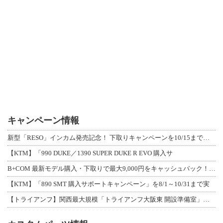
キャンペーン情報
新型「RESO」インカム発売記念！ 下取りキャンペーンを10/15まで延長して開
【KTM】「990 DUKE／1390 SUPER DUKE R EVO 購入サ
B+COM 最新モデル購入・下取りで最大9,000円をキャッシュバック！「B+F
【KTM】「890 SMT 購入サポートキャンペーン」を8/1～10/31まで実
【トライアンフ】関西最大規模「トライアンフ大阪東 開設準備室」がオープン！ 限定