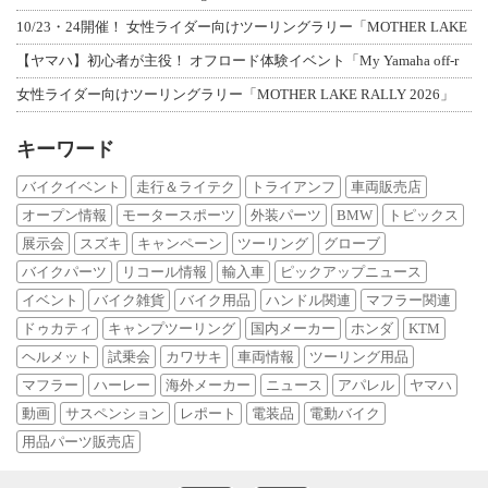
10/23・24開催！ 女性ライダー向けツーリングラリー「MOTHER LAKE
【ヤマハ】初心者が主役！ オフロード体験イベント「My Yamaha off-r
女性ライダー向けツーリングラリー「MOTHER LAKE RALLY 2026」
キーワード
バイクイベント
走行＆ライテク
トライアンフ
車両販売店
オープン情報
モータースポーツ
外装パーツ
BMW
トピックス
展示会
スズキ
キャンペーン
ツーリング
グローブ
バイクパーツ
リコール情報
輸入車
ピックアップニュース
イベント
バイク雑貨
バイク用品
ハンドル関連
マフラー関連
ドゥカティ
キャンプツーリング
国内メーカー
ホンダ
KTM
ヘルメット
試乗会
カワサキ
車両情報
ツーリング用品
マフラー
ハーレー
海外メーカー
ニュース
アパレル
ヤマハ
動画
サスペンション
レポート
電装品
電動バイク
用品パーツ販売店