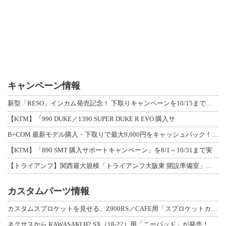
キャンペーン情報
新型「RESO」インカム発売記念！ 下取りキャンペーンを10/15まで延長して開
【KTM】「990 DUKE／1390 SUPER DUKE R EVO 購入サ
B+COM 最新モデル購入・下取りで最大9,000円をキャッシュバック！「B+F
【KTM】「890 SMT 購入サポートキャンペーン」を8/1～10/31まで実
【トライアンフ】関西最大規模「トライアンフ大阪東 開設準備室」がオープン！ 限定
カスタムパーツ情報
カスタムスプロケットを見せる、Z900RS／CAFE用「スプロケットカバーフルキ
ネクサスから KAWASAKI H2 SX（18-22）用「ニーパッド」が発売！