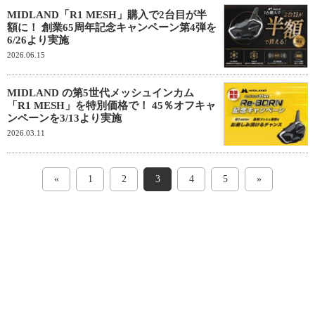
MIDLAND「R1 MESH」購入で2台目が半
額に！ 創業65周年記念キャンペーン第4弾を
6/26より実施
2026.06.15
MIDLAND の第5世代メッシュインカム
「R1 MESH」を特別価格で！ 45％オフキャ
ンペーンを3/13より実施
2026.03.11
«
1
2
3
4
5
»