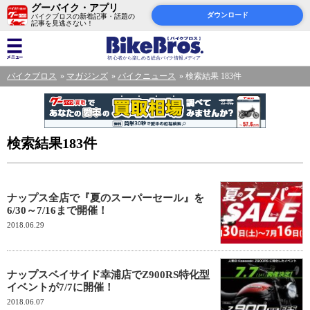
グーバイク・アプリ
ダウンロード
バイクブロスの新着記事・話題の
記事を見逃さない！
バイクブロス
マガジンズ
バイクニュース
検索結果 183件
検索結果183件
ナップス全店で『夏のスーパーセール』を
6/30～7/16まで開催！
2018.06.29
ナップスベイサイド幸浦店でZ900RS特化型
イベントが7/7に開催！
2018.06.07