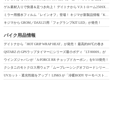
ゲル素材入りで快適＆足つき向上！ デイトナから Vストローム250SX用「快適ロ
ミラー用撥水フィルム「レインオフ」登場！ キジマが新製品情報「KIJIMA NE
キジマから GROM／DAX125用「フォグランプKIT LED」が発売！
バイク用品情報
デイトナから「HOT GRIP WRAP HEAT」が発売！ 最高約80℃の巻き
QSTARZ の GPSラップタイマーにシリーズ最小ボディ「LT-9000S」が
ウインズジャパンが「A-FORCE RR チョップドカーボン」を9/10発売！
クシタニのモトクロス用ウェア「ムーブレーシングオフロードシリーズ」3アイテムが登
UVカット・遮光性能をアップ！ LINKS が「冷暖BODY サーモベスト」改良