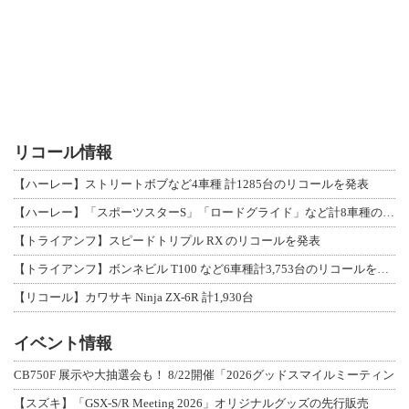
リコール情報
【ハーレー】ストリートボブなど4車種 計1285台のリコールを発表
【ハーレー】「スポーツスターS」「ロードグライド」など計8車種のリコールを発表
【トライアンフ】スピードトリプル RX のリコールを発表
【トライアンフ】ボンネビル T100 など6車種計3,753台のリコールを発表
【リコール】カワサキ Ninja ZX-6R 計1,930台
イベント情報
CB750F 展示や大抽選会も！ 8/22開催「2026グッドスマイルミーティン
【スズキ】「GSX-S/R Meeting 2026」オリジナルグッズの先行販売