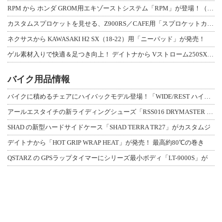
RPM から ホンダ GROM用エキゾーストシステム「RPM」が登場！（動画あり
カスタムスプロケットを見せる、Z900RS／CAFE用「スプロケットカバーフルキ
ネクサスから KAWASAKI H2 SX（18-22）用「ニーパッド」が発売！
ゲル素材入りで快適＆足つき向上！ デイトナから Vストローム250SX用「快適ロ
バイク用品情報
バイクに積めるチェアにハイバックモデル登場！「WIDE/REST ハイバックチェ
アールエスタイチの新ライディングシューズ「RSS016 DRYMASTER スト
SHAD の新型ハードサイドケース「SHAD TERRA TR27」がカスタムジ
デイトナから「HOT GRIP WRAP HEAT」が発売！ 最高約80℃の巻き
QSTARZ の GPSラップタイマーにシリーズ最小ボディ「LT-9000S」が