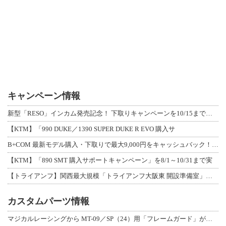
キャンペーン情報
新型「RESO」インカム発売記念！ 下取りキャンペーンを10/15まで延長して開
【KTM】「990 DUKE／1390 SUPER DUKE R EVO 購入サ
B+COM 最新モデル購入・下取りで最大9,000円をキャッシュバック！「B+F
【KTM】「890 SMT 購入サポートキャンペーン」を8/1～10/31まで実
【トライアンフ】関西最大規模「トライアンフ大阪東 開設準備室」がオープン！ 限定
カスタムパーツ情報
マジカルレーシングから MT-09／SP（24）用「フレームガード」が登場！