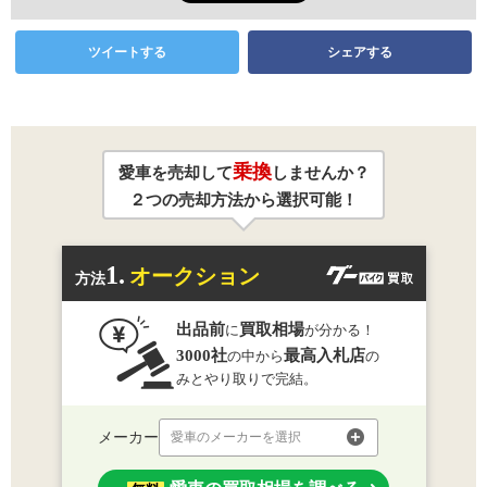
ツイートする
シェアする
乗換
愛車を売却して
しませんか？
２つの売却方法から選択可能！
1.
オークション
方法
出品前
買取相場
に
が分かる！
3000社
最高入札店
の中から
の
みとやり取りで完結。
メーカー
愛車のメーカーを選択