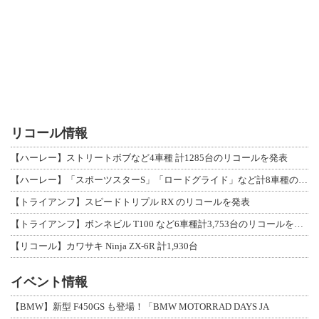
リコール情報
【ハーレー】ストリートボブなど4車種 計1285台のリコールを発表
【ハーレー】「スポーツスターS」「ロードグライド」など計8車種のリコールを発表
【トライアンフ】スピードトリプル RX のリコールを発表
【トライアンフ】ボンネビル T100 など6車種計3,753台のリコールを発表
【リコール】カワサキ Ninja ZX-6R 計1,930台
イベント情報
【BMW】新型 F450GS も登場！「BMW MOTORRAD DAYS JA