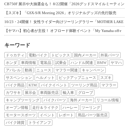
CB750F 展示や大抽選会も！ 8/22開催「2026グッドスマイルミーティン
【スズキ】「GSX-S/R Meeting 2026」オリジナルグッズの先行販売
10/23・24開催！ 女性ライダー向けツーリングラリー「MOTHER LAKE
【ヤマハ】初心者が主役！ オフロード体験イベント「My Yamaha off-r
キーワード
ドゥカティ
電動バイク
トピックス
国内メーカー
外装パーツ
ホンダ
車両情報
電装品
試乗会
ハンドル関連
BMW
ヤマハ
アパレル
動画
ニュース
マフラー関連
キャンペーン
サスペンション
ヘルメット
ピックアップニュース
スズキ
バイク用品
KTM
バイクイベント
ツーリング用品
マフラー
カワサキ
展示会
車両販売店
輸入車
グローブ
キャンプツーリング
バイクパーツ
海外メーカー
リコール情報
オープン情報
走行＆ライテク
ハーレー
ツーリング
モータースポーツ
イベント
レポート
用品パーツ販売店
バイク雑貨
トライアンフ