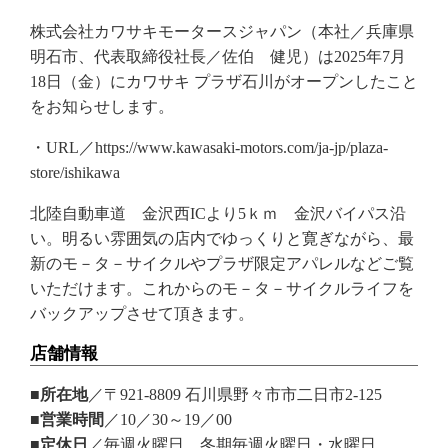
株式会社カワサキモータースジャパン（本社／兵庫県
明石市、代表取締役社長／佐伯 健児）は2025年7月
18日（金）にカワサキ プラザ石川がオープンしたこと
をお知らせします。
・URL／https://www.kawasaki-motors.com/ja-jp/plaza-
store/ishikawa
北陸自動車道 金沢西ICより5ｋｍ 金沢バイパス沿
い。明るい雰囲気の店内でゆっくりと寛ぎながら、最
新のモ－タ－サイクルやプラザ限定アパレルなどご覧
いただけます。これからのモ－タ－サイクルライフを
バックアップさせて頂きます。
店舗情報
■所在地
／〒921-8809 石川県​野々市市​二日市2-125​
■営業時間
／10／30～19／00
■定休日
／毎週火曜日 冬期毎週火曜日・水曜日