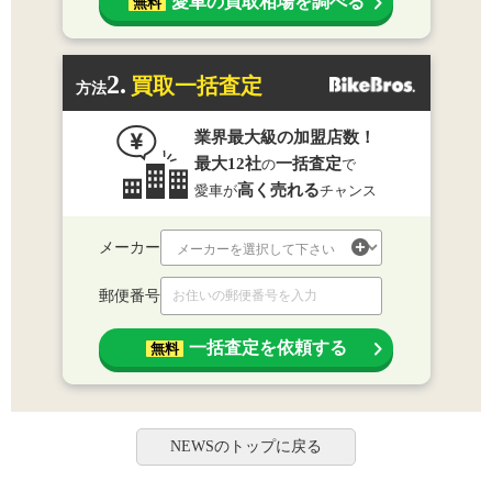
愛車の買取相場を調べる
無料
2.
買取一括査定
方法
業界最大級の加盟店数！
最大12社
一括査定
の
で
高く売れる
愛車が
チャンス
メーカー
郵便番号
一括査定を依頼する
無料
NEWSのトップに戻る