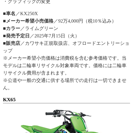
・グラフィックの変更
■車名
／KX250X
■メーカー希望小売価格
／92万4,000円（税10％込み）
■カラー
／ライムグリーン
■発売予定日
／2025年7月15日（火）
■販売店
／カワサキ正規取扱店、オフロードエントリーショ
ップ
※メーカー希望小売価格は消費税を含む参考価格です。当
モデルは二輪車リサイクル対象車両です。価格には二輪車
リサイクル費用が含まれます。
※公道や一般の交通に供する場所での走行は一切できませ
ん。
KX65