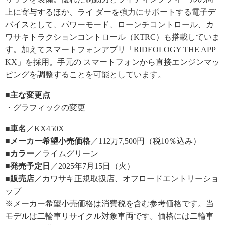
上に寄与するほか、ライ ダーを強力にサポートする電子デ
バイスとして、パワーモード、ローンチコントロール、カ
ワサキトラクションコントロール（KTRC）も搭載していま
す。加えてスマートフォンアプリ「RIDEOLOGY THE APP
KX」を採用。手元の スマートフォンから直接エンジンマッ
ピングを調整することを可能としています。
■主な変更点
・グラフィックの変更
■車名
／KX450X
■メーカー希望小売価格
／112万7,500円（税10％込み）
■カラー
／ライムグリーン
■発売予定日
／2025年7月15日（火）
■販売店
／カワサキ正規取扱店、オフロードエントリーショ
ップ
※メーカー希望小売価格は消費税を含む参考価格です。当
モデルは二輪車リサイクル対象車両です。価格には二輪車