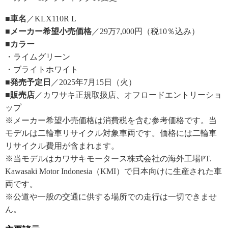
■車名
／KLX110R L
■メーカー希望小売価格
／29万7,000円（税10％込み）
■カラー
・ライムグリーン
・ブライトホワイト
■発売予定日
／2025年7月15日（火）
■販売店
／カワサキ正規取扱店、オフロードエントリーショ
ップ
※メーカー希望小売価格は消費税を含む参考価格です。当
モデルは二輪車リサイクル対象車両です。価格には二輪車
リサイクル費用が含まれます。
※当モデルはカワサキモータース株式会社の海外工場PT.
Kawasaki Motor Indonesia（KMI）で日本向けに生産された車
両です。
※公道や一般の交通に供する場所での走行は一切できませ
ん。