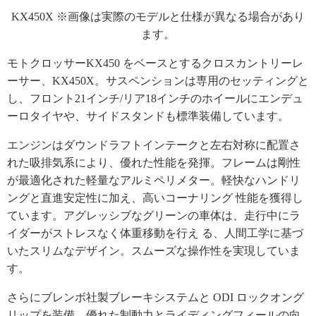
KX450X ※画像は実際のモデルと仕様が異なる場合があり
ます。
モトクロッサーKX450 をベースとするクロスカントリーレ
ーサー、KX450X。サスペンションは専用のセッティングと
し、フロント21インチ/リア18インチのホイールにエンデュ
ーロタイヤや、サイドスタンドも標準装備しています。
エンジンはダウンドラフトインテークと左右対称に配置さ
れた吸排気系により、優れた性能を発揮。フレームは剛性
が最適化された軽量なアルミペリメター。軽快なハンドリ
ングと直進安定性に加え、高いコーナリング 性能を獲得し
ています。アグレッシブなグリーンの車体は、走行中にラ
イダーがストレスなく体重移動を行え る、人間工学に基づ
いたスリムなデザイン。スムーズな操作性を実現していま
す。
さらにブレンボ社製ブレーキシステムと ODI ロックオング
リップを装備。優れた制動力とライディングフィールの向