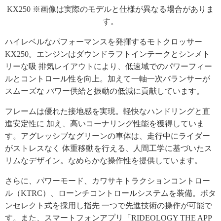
KX250 ※画像は実際のモデルと仕様が異なる場合がありま
す。
ハイレベルなパフォーマンスを発揮するモトクロッサー
KX250。エンジンはダウンドラフトインテークとシンメト
リーな吸 排気レイアウトにより、低速域でのパワーフィー
ルとコントロール性を向上。加えて一軸一次バランサーが
スムーズな パワー供給と振動の低減に貢献しています。
フレームは優れた接地感を実現。軽快なハンドリングと直
進安定性に 加え、高いコーナリング性能を獲得していま
す。アグレッシブなグリーンの車体は、走行中にライダー
がストレスなく 体重移動を行える、人間工学に基づいたス
リムなデザイン。なめらかな操作性を提供しています。
さらに、パワーモード、カワサキトラクションコントロー
ル（KTRC）、ローンチコントロールシステムを装備。ボタ
ンセレクト式を採用し指先 一つで先進技術の操作が可能で
す。また、スマートフォンアプリ「RIDEOLOGY THE APP