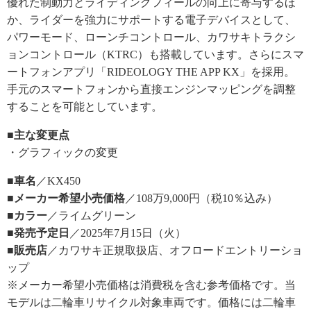
優れた制動力とライディングフィールの向上に寄与するほ
か、ライダーを強力にサポートする電子デバイスとして、
パワーモード、ローンチコントロール、カワサキトラクシ
ョンコントロール（KTRC）も搭載しています。さらにスマ
ートフォンアプリ「RIDEOLOGY THE APP KX」を採用。
手元のスマートフォンから直接エンジンマッピングを調整
することを可能としています。
■主な変更点
・グラフィックの変更
■車名
／KX450
■メーカー希望小売価格
／108万9,000円（税10％込み）
■カラー
／ライムグリーン
■発売予定日
／2025年7月15日（火）
■販売店
／カワサキ正規取扱店、オフロードエントリーショ
ップ
※メーカー希望小売価格は消費税を含む参考価格です。当
モデルは二輪車リサイクル対象車両です。価格には二輪車