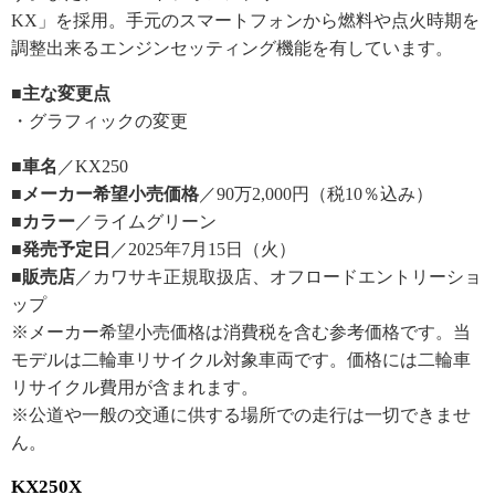
KX」を採用。手元のスマートフォンから燃料や点火時期を
調整出来るエンジンセッティング機能を有しています。
■主な変更点
・グラフィックの変更
■車名
／KX250
■メーカー希望小売価格
／90万2,000円（税10％込み）
■カラー
／ライムグリーン
■発売予定日
／2025年7月15日（火）
■販売店
／カワサキ正規取扱店、オフロードエントリーショ
ップ
※メーカー希望小売価格は消費税を含む参考価格です。当
モデルは二輪車リサイクル対象車両です。価格には二輪車
リサイクル費用が含まれます。
※公道や一般の交通に供する場所での走行は一切できませ
ん。
KX250X