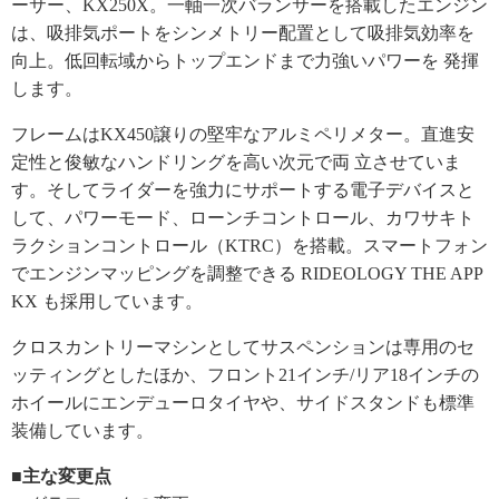
ーサー、KX250X。一軸一次バランサーを搭載したエンジン
は、吸排気ポートをシンメトリー配置として吸排気効率を
向上。低回転域からトップエンドまで力強いパワーを 発揮
します。
フレームはKX450譲りの堅牢なアルミペリメター。直進安
定性と俊敏なハンドリングを高い次元で両 立させていま
す。そしてライダーを強力にサポートする電子デバイスと
して、パワーモード、ローンチコントロール、カワサキト
ラクションコントロール（KTRC）を搭載。スマートフォン
でエンジンマッピングを調整できる RIDEOLOGY THE APP
KX も採用しています。
クロスカントリーマシンとしてサスペンションは専用のセ
ッティングとしたほか、フロント21インチ/リア18インチの
ホイールにエンデューロタイヤや、サイドスタンドも標準
装備しています。
■主な変更点