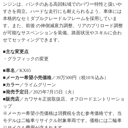
ンジンは、パンチのある高回転域でのパワー特性と扱いや
すさを両立。ハードな走行にも耐えられるよう、車体には
本格的なセミダブルクレードルフレームを採用していま
す。また、前後 の伸側減衰力調整、リアのプリロード調整
が可能なサスペンションを装備。路面状況やスキルに合わ
せてセッティングできます。
■主な変更点
・グラフィックの変更
■車名
／KX65
■メーカー希望小売価格
／39万500円（税10％込み）
■カラー
／ライムグリーン
■発売予定日
／2025年7月15日（火）
■販売店
／カワサキ正規取扱店、オフロードエントリーショ
ップ
※メーカー希望小売価格は消費税を含む参考価格です。当
モデルは二輪車リサイクル対象車両です。価格には二輪車
リサイクル費用が含まれます。