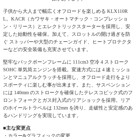
子供から大人まで幅広くオフロードを楽しめる KLX110R
L。KACR（カワサキ・オートマチック・コンプレッショ
ン・リリース）とエレクトリックスターターを採用し、安
定した始動性を確保。加えて、スロットルの開け過ぎを防
ぐ ストッパーや大型のチェーンガイド、ヒートプロテクタ
ーなどの安全装備も充実させています。
堅牢なバックボーンフレームに 111cm3 空冷 4 ストローク
SOHC 単気筒エンジンを搭載。変速方式には 4 速ミッショ
ンとマニュアルクラッチを採用し、オフロード走行をより
スポーティに楽しむ事が出来ます。また、サスペンション
には 140mm のストロークを確保したテレスコピック式のフ
ロントフォークとガス封入式のリアショックを採用。リア
のホイールトラベルは 132mm を誇り、走破性と安定感のあ
るハンドリングを実現しています。
■主な変更点
・カラー&グラフィックの変更