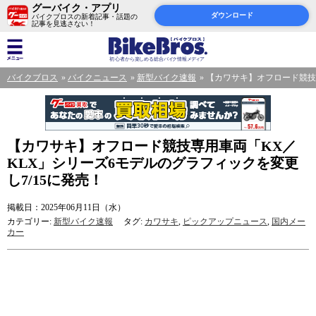
グーバイク・アプリ
ダウンロード
バイクブロスの新着記事・話題の
記事を見逃さない！
バイクブロス
バイクニュース
新型バイク速報
【カワサキ】オフロード競技専
【カワサキ】オフロード競技専用車両「KX／
KLX」シリーズ6モデルのグラフィックを変更
し7/15に発売！
掲載日：2025年06月11日（水）
カテゴリー:
新型バイク速報
タグ:
カワサキ
,
ピックアップニュース
,
国内メー
カー