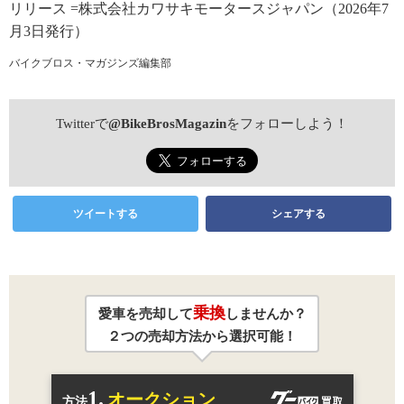
リリース =株式会社カワサキモータースジャパン（2026年7
月3日発行）
バイクブロス・マガジンズ編集部
Twitterで
@BikeBrosMagazin
をフォローしよう！
ツイートする
シェアする
乗換
愛車を売却して
しませんか？
２つの売却方法から選択可能！
1.
オークション
方法