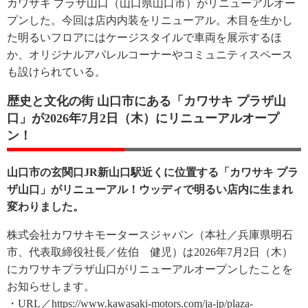
カワサキ プラザ山口（山口県山口市）がリニューアルオー
プンした。今回は店内内装をリニューアル。木目を生かし
た明るいフロアにはケージスタイルで車両を展示するほ
か、オリジナルアパレルコーナーやコミュニティスペース
も設けられている。
歴史と文化の街 山口市にある「カワサキ プラザ山
口」が2026年7月2日（木）にリニューアルオープ
ン！
山口市の玄関口JR新山口駅近くに位置する「カワサキ プラ
ザ山口」がリニューアル！ウッディで明るい店内に生まれ
変わりました。
株式会社カワサキモータースジャパン（本社／兵庫県明石
市、代表取締役社長／佐伯 健児）は2026年7月2日（木）
にカワサキプラザ山口がリニューアルオープンしたことを
お知らせします。
・URL／https://www.kawasaki-motors.com/ja-jp/plaza-