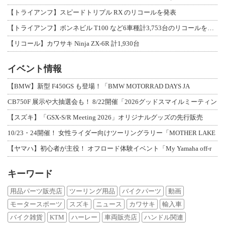
【トライアンフ】スピードトリプル RX のリコールを発表
【トライアンフ】ボンネビル T100 など6車種計3,753台のリコールを発表
【リコール】カワサキ Ninja ZX-6R 計1,930台
イベント情報
【BMW】新型 F450GS も登場！「BMW MOTORRAD DAYS JA
CB750F 展示や大抽選会も！ 8/22開催「2026グッドスマイルミーティン
【スズキ】「GSX-S/R Meeting 2026」オリジナルグッズの先行販売
10/23・24開催！ 女性ライダー向けツーリングラリー「MOTHER LAKE
【ヤマハ】初心者が主役！ オフロード体験イベント「My Yamaha off-r
キーワード
用品パーツ販売店
ツーリング用品
バイクパーツ
動画
モータースポーツ
スズキ
ニュース
カワサキ
輸入車
バイク雑貨
KTM
ハーレー
車両販売店
ハンドル関連