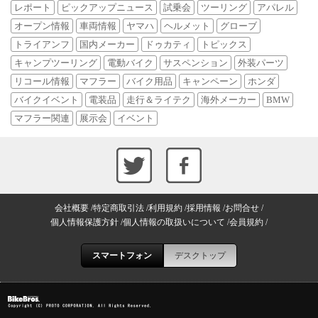
レポート
ピックアップニュース
試乗会
ツーリング
アパレル
オープン情報
車両情報
ヤマハ
ヘルメット
グローブ
トライアンフ
国内メーカー
ドゥカティ
トピックス
キャンプツーリング
電動バイク
サスペンション
外装パーツ
リコール情報
マフラー
バイク用品
キャンペーン
ホンダ
バイクイベント
電装品
走行＆ライテク
海外メーカー
BMW
マフラー関連
展示会
イベント
会社概要
特定商取引法
利用規約
採用情報
お問合せ
個人情報保護方針
個人情報の取扱いについて
会員規約
スマートフォン
デスクトップ
Copyright (C) PROTO