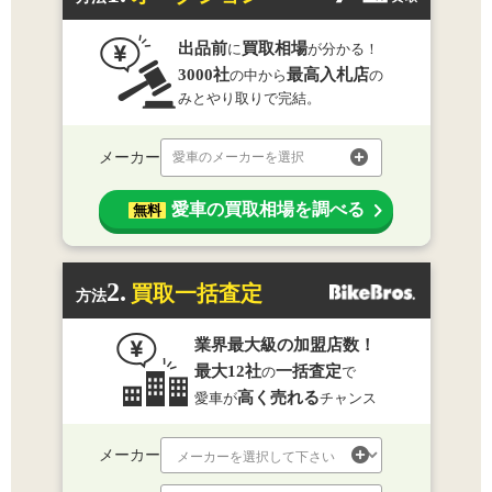
出品前
買取相場
に
が分かる！
3000社
最高入札店
の中から
の
みとやり取りで完結。
メーカー
愛車のメーカーを選択
愛車の買取相場を調べる
無料
2.
買取一括査定
方法
業界最大級の加盟店数！
最大12社
一括査定
の
で
高く売れる
愛車が
チャンス
メーカー