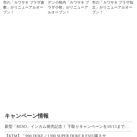
市の「カワサキ プラザ倉
デン小牧内「カワサキ プ
市の「カワサキ プラザ知
敷」がリニューアルオー
ラザ小牧」がリニューア
立」がリニューアルオー
プン！
ルオープン！
プン！
キャンペーン情報
新型「RESO」インカム発売記念！ 下取りキャンペーンを10/15まで延長して開
【KTM】「990 DUKE／1390 SUPER DUKE R EVO 購入サ