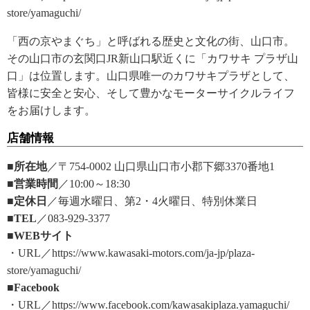
store/yamaguchi/
「西の京やまぐち」と呼ばれる歴史と文化の街、山口市。
その山口市の玄関口JR新山口駅近くに「カワサキ プラザ山
口」は位置します。山口県唯一のカワサキプラザとして、
皆様に安全と安心、そして豊かなモーターサイクルライフ
をお届けします。
店舗情報
■所在地
／〒754-0002 山口県山口市小郡下郷3370番地1
■営業時間
／10:00～18:30
■定休日
／毎週水曜日、第2・4火曜日、特別休業日
■TEL
／083-929-3377
■WEBサイト
・URL／https://www.kawasaki-motors.com/ja-jp/plaza-
store/yamaguchi/
■Facebook
・URL／https://www.facebook.com/kawasakiplaza.yamaguchi/