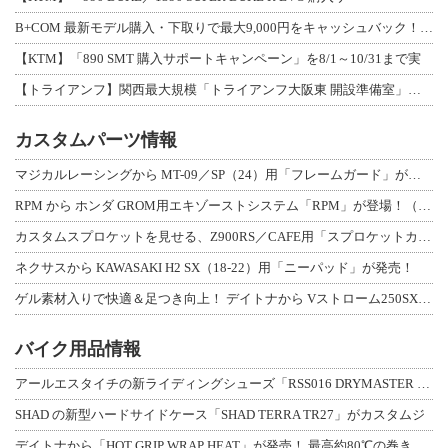
B+COM 最新モデル購入・下取りで最大9,000円をキャッシュバック！「B+F
【KTM】「890 SMT 購入サポートキャンペーン」を8/1～10/31まで実
【トライアンフ】関西最大規模「トライアンフ大阪東 開設準備室」がオープン！ 限定
カスタムパーツ情報
マジカルレーシングから MT-09／SP（24）用「フレームガード」が登場！
RPM から ホンダ GROM用エキゾーストシステム「RPM」が登場！（動画あり
カスタムスプロケットを見せる、Z900RS／CAFE用「スプロケットカバーフルキ
ネクサスから KAWASAKI H2 SX（18-22）用「ニーパッド」が発売！
ゲル素材入りで快適＆足つき向上！ デイトナから Vストローム250SX用「快適ロ
バイク用品情報
アールエスタイチの新ライディングシューズ「RSS016 DRYMASTER スト
SHAD の新型ハードサイドケース「SHAD TERRA TR27」がカスタムジ
デイトナから「HOT GRIP WRAP HEAT」が発売！ 最高約80℃の巻き