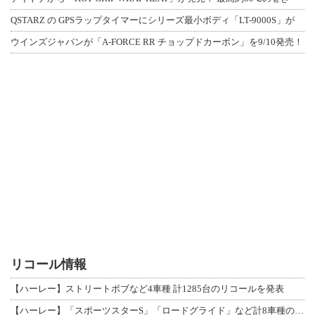
QSTARZ の GPSラップタイマーにシリーズ最小ボディ「LT-9000S」が
ウインズジャパンが「A-FORCE RR チョップドカーボン」を9/10発売！
リコール情報
【ハーレー】ストリートボブなど4車種 計1285台のリコールを発表
【ハーレー】「スポーツスターS」「ロードグライド」など計8車種のリコールを発表