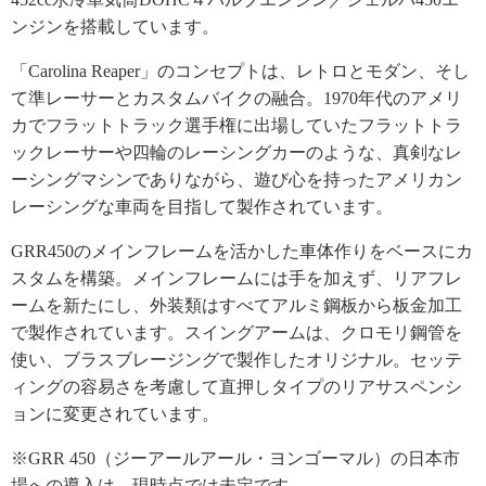
ンジンを搭載しています。
「Carolina Reaper」のコンセプトは、レトロとモダン、そし
て準レーサーとカスタムバイクの融合。1970年代のアメリ
カでフラットトラック選手権に出場していたフラットトラ
ックレーサーや四輪のレーシングカーのような、真剣なレ
ーシングマシンでありながら、遊び心を持ったアメリカン
レーシングな車両を目指して製作されています。
GRR450のメインフレームを活かした車体作りをベースにカ
スタムを構築。メインフレームには手を加えず、リアフレ
ームを新たにし、外装類はすべてアルミ鋼板から板金加工
で製作されています。スイングアームは、クロモリ鋼管を
使い、ブラスブレージングで製作したオリジナル。セッテ
ィングの容易さを考慮して直押しタイプのリアサスペンシ
ョンに変更されています。
※GRR 450（ジーアールアール・ヨンゴーマル）の日本市
場への導入は、現時点では未定です。