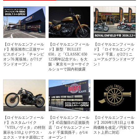
【ロイヤルエンフィール
【ロイヤルエンフィール
【ロイヤルエンフィール
ド】尾張旭市に正規サー
ド】新型「BULLET
ド】「ロイヤルエンフィ
ビスポイント「チャンピ
650」と「CLASSIC 650
ールド 千葉」が2/2リニ
オン76 尾張旭」が7/1グ
125周年記念デル」を大
ューアルグランドオープ
ランドオープン！
阪・東京モーターサイク
ン！
ルショーで国内初披露
【ロイヤルエンフィール
【ロイヤルエンフィール
【ロイヤルエンフィール
ド】カスタムバイク
ド】45店舗目の正規販売
ド】2026年1月1日より車
「VITA／ヴィタ」の特別
店「ロイヤルエンフィー
両価格を改定／円安でコ
展⽰を1/10よりデウス・
ルド 千葉我孫子」が1/4
スト上昇に対応
エクス・マキナ原宿にて
オープン！