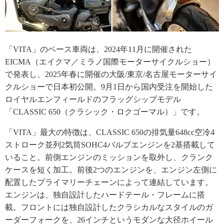
「VITA」のベース車両は、2024年11月に開催された
EICMA（エイクマ／ミラノ国際モーターサイクルショー）
で発表し、2025年春に開催の大阪/東京/名古屋モーターサイ
クルショーで日本初公開。9月1日から国内受注を開始した
ロイヤルエンフィールドのフラッグシップモデル
「CLASSIC 650（クラシック・ロクゴーマル）」です。
「VITA」最大の特徴は、CLASSIC 650の排気量648cc空冷4
ストローク並列2気筒SOHC4バルブエンジンを2基搭載して
いること。前側エンジンのミッションを取外し、クランク
ケースを短く加工。前後2つのエンジンを、エンジン左側に
配置したプライマリーチェーンによって連結しています。
エンジンは、独自設計したハードテール・フレームに搭
載。フロントには独自設計したクラシカルなスタイルのガ
ーダーフォークを、26インチというモダンな大径ホイール