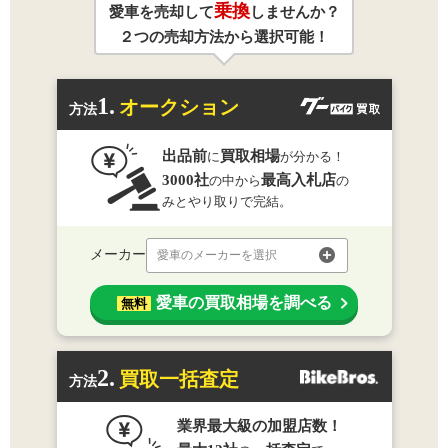
乗換
愛車を売却して
しませんか？
２つの売却方法から選択可能！
1.
オークション
方法
出品前
買取相場
に
が分かる！
3000社
最高入札店
の中から
の
みとやり取りで完結。
メーカー
愛車のメーカーを選択
愛車の買取相場を調べる
無料
2.
買取一括査定
方法
業界最大級の加盟店数！