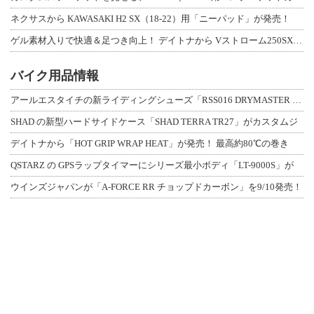
ネクサスから KAWASAKI H2 SX（18-22）用「ニーパッド」が発売！
ゲル素材入りで快適＆足つき向上！ デイトナから Vストローム250SX用「快適ロ
バイク用品情報
アールエスタイチの新ライディングシューズ「RSS016 DRYMASTER スト
SHAD の新型ハードサイドケース「SHAD TERRA TR27」がカスタムジ
デイトナから「HOT GRIP WRAP HEAT」が発売！ 最高約80℃の巻き
QSTARZ の GPSラップタイマーにシリーズ最小ボディ「LT-9000S」が
ウインズジャパンが「A-FORCE RR チョップドカーボン」を9/10発売！