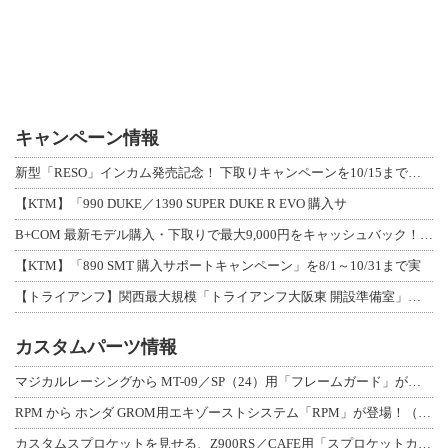
キャンペーン情報
新型「RESO」インカム発売記念！ 下取りキャンペーンを10/15まで延長して開
【KTM】「990 DUKE／1390 SUPER DUKE R EVO 購入サ
B+COM 最新モデル購入・下取りで最大9,000円をキャッシュバック！「B+F
【KTM】「890 SMT 購入サポートキャンペーン」を8/1～10/31まで実
【トライアンフ】関西最大規模「トライアンフ大阪東 開設準備室」がオープン！ 限定
カスタムパーツ情報
マジカルレーシングから MT-09／SP（24）用「フレームガード」が登場！
RPM から ホンダ GROM用エキゾーストシステム「RPM」が登場！（動画あり
カスタムスプロケットを見せる、Z900RS／CAFE用「スプロケットカバーフルキ