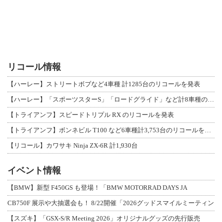
リコール情報
【ハーレー】ストリートボブなど4車種 計1285台のリコールを発表
【ハーレー】「スポーツスターS」「ロードグライド」など計8車種のリコールを発表
【トライアンフ】スピードトリプル RX のリコールを発表
【トライアンフ】ボンネビル T100 など6車種計3,753台のリコールを発表
【リコール】カワサキ Ninja ZX-6R 計1,930台
イベント情報
【BMW】新型 F450GS も登場！「BMW MOTORRAD DAYS JA
CB750F 展示や大抽選会も！ 8/22開催「2026グッドスマイルミーティン
【スズキ】「GSX-S/R Meeting 2026」オリジナルグッズの先行販売