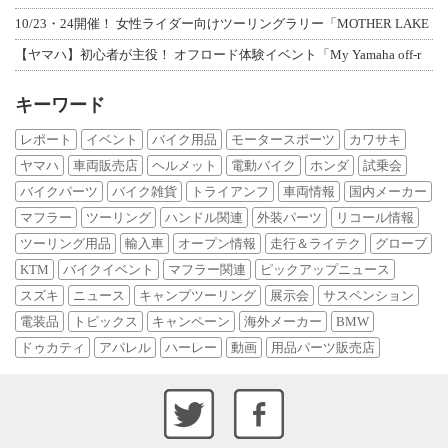
10/23・24開催！ 女性ライダー向けツーリングラリー「MOTHER LAKE
【ヤマハ】初心者が主役！ オフロード体験イベント「My Yamaha off-r
キーワード
レポート
イベント
バイク用品
モータースポーツ
カワサキ
ヤマハ
車両販売店
ヘルメット
電動バイク
ホンダ
試乗会
バイクパーツ
バイク雑貨
トライアンフ
車両情報
国内メーカー
マフラー
ツーリング
ハンドル関連
外装パーツ
リコール情報
ツーリング用品
輸入車
オープン情報
走行＆ライテク
グローブ
KTM
バイクイベント
マフラー関連
ピックアップニュース
スズキ
ニュース
キャンプツーリング
展示会
サスペンション
電装品
トピックス
キャンペーン
海外メーカー
BMW
ドゥカティ
アパレル
ハーレー
動画
用品パーツ販売店