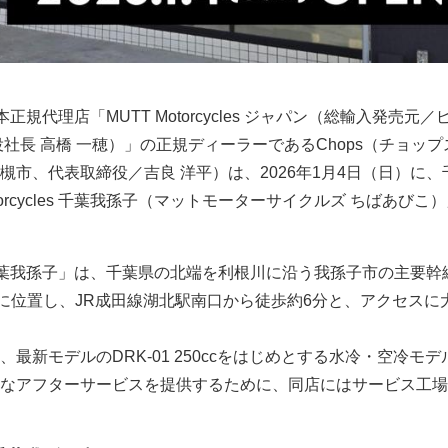
s の日本正規代理店「MUTT Motorcycles ジャパン（総輸入発売元
社長 高橋 一穂）」の正規ディーラーであるChops（チョップ
槻市、代表取締役／吉良 洋平）は、2026年1月4日（日）に、
torcycles 千葉我孫子（マットモーターサイクルズ ちばあびこ
cles 千葉我孫子」は、千葉県の北端を利根川に沿う我孫子市の主要
いに位置し、JR成田線湖北駅南口から徒歩約6分と、アクセスに
最新モデルのDRK-01 250ccをはじめとする水冷・空冷モデ
なアフターサービスを提供するために、同店にはサービス工場