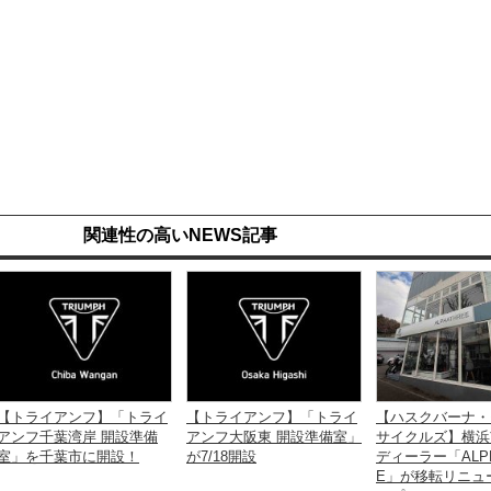
関連性の高いNEWS記事
【トライアンフ】「トライ
【トライアンフ】「トライ
【ハスクバーナ・
アンフ千葉湾岸 開設準備
アンフ大阪東 開設準備室」
サイクルズ】横浜
室」を千葉市に開設！
が7/18開設
ディーラー「ALPH
E」が移転リニュ