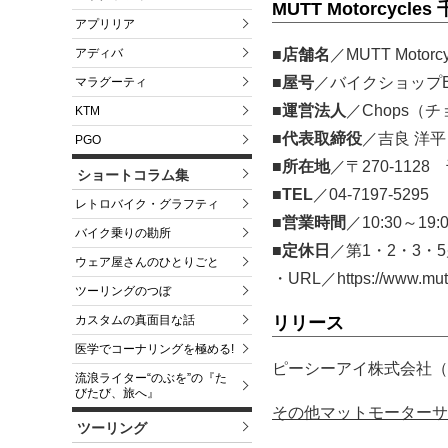
MUTT Motorcycl
アプリリア
■店舗名
／MUTT Mot
アディバ
■屋号
／バイクショップB
マラグーティ
■運営法人
／Chops（
KTM
■代表取締役
／吉良 洋平
PGO
■所在地
／〒270-112
ショートコラム集
■TEL
／04-7197-5295
レトロバイク・グラフティ
■営業時間
／10:30～19:
バイク乗りの勘所
■定休日
／第1・2・3・5
ウェア屋さんのひとりごと
・URL／https://www.muttm
ツーリングのつぼ
リリース
カスタムの真面目な話
医学でコーナリングを極める!
ピーシーアイ株式会社（2
流浪ライター“のぶを”の『た
びたび、旅へ』
その他マットモーターサ
ツーリング