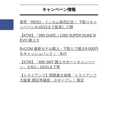
キャンペーン情報
新型「RESO」インカム発売記念！ 下取りキャ
ンペーンを10/15まで延長して開
【KTM】「990 DUKE／1390 SUPER DUKE R
EVO 購入サ
B+COM 最新モデル購入・下取りで最大9,000円
をキャッシュバック！「B+F
【KTM】「890 SMT 購入サポートキャンペー
ン」を8/1～10/31まで実
【トライアンフ】関西最大規模「トライアンフ
大阪東 開設準備室」がオープン！ 限定