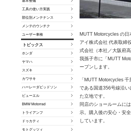
基本整備
工具の使い方実践
部位別メンテナンス
メンテのウンチク
MUTT Motorcycle
ユーザー車検
アイ株式会社 代表取締役
トピックス
式会社（本社／大阪府高
ホンダ
我孫子市に「MUTT Mo
ヤマハ
ープンします。
スズキ
カワサキ
「MUTT Motorcy
ハーレーダビッドソン
である国道356号線沿
た立地です。
ビューエル
同店のショールームには、
BMW Motorrad
示。購入後の安心・安全
トライアンフ
しています。
ドゥカティ
モトグッツィ