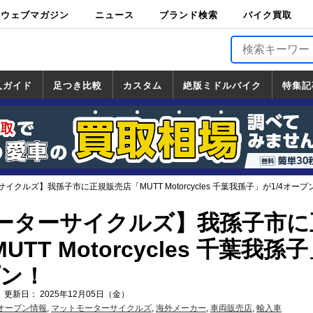
ウェブマガジン
ニュース
ブランド検索
バイク買取
バイクブロス・
原付＆ミニバイ
スポーツ＆ネイ
アメリカン＆ツ
ビッグスクータ
オフロード
バージンハーレ
バージンBMW
バージンドゥカ
バージントライ
ニュース
車両情報
イベント
キャンペ
トピック
バイク用
バイクパ
書籍・
サポート
お知らせ
ブランドを検
ブランドボイ
バイク買取
マガジンズ
ク
キッド
アラー
ー
ー
ティ
アンフ
TOP
ーン
ス
品
ーツ
DVD
索
ス
入ガイド
足つき比較
カスタム
絶版ミドルバイク
特集記
入ガイド
ンダ
マハ
ズキ
ワサキ
カスタム
ホンダ
ヤマハ
スズキ
カワサキ
道の駅調査隊
ツーリング情報局
日本の道50選
国道めぐり
林道ツーリング
絶版ミドルバイク
ホンダ
ヤマハ
スズキ
カワサキ
覧
一覧
一覧
クルズ】我孫子市に正規販売店「MUTT Motorcycles 千葉我孫子」が1/4オープ
ーターサイクルズ】我孫子市に
TT Motorcycles 千葉我孫
プン！
 更新日： 2025年12月05日（金）
オープン情報
,
マットモーターサイクルズ
,
海外メーカー
,
車両販売店
,
輸入車