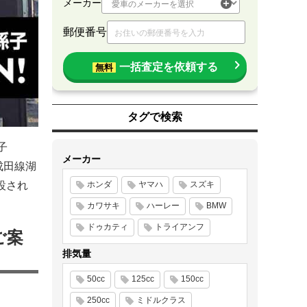
メーカー
郵便番号
一括査定を依頼する
無料
タグで検索
子
メーカー
成田線湖
設され
ホンダ
ヤマハ
スズキ
カワサキ
ハーレー
BMW
ドゥカティ
トライアンフ
ご案
排気量
50cc
125cc
150cc
250cc
ミドルクラス