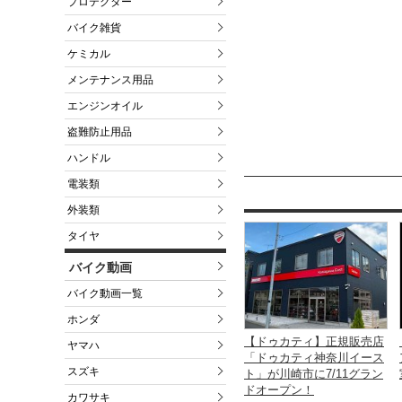
プロテクター
バイク雑貨
ケミカル
メンテナンス用品
エンジンオイル
盗難防止用品
ハンドル
電装類
外装類
タイヤ
バイク動画
バイク動画一覧
ホンダ
【ドゥカティ】正規販売店
ヤマハ
「ドゥカティ神奈川イース
スズキ
ト」が川崎市に7/11グラン
ドオープン！
カワサキ