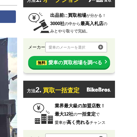
方法
出品前
買取相場
に
が分かる！
3000社
最高入札店
の中から
の
みとやり取りで完結。
メーカー
愛車のメーカーを選択
愛車の買取相場を調べる
無料
2.
買取一括査定
方法
業界最大級の加盟店数！
最大12社
一括査定
の
で
高く売れる
愛車が
チャンス