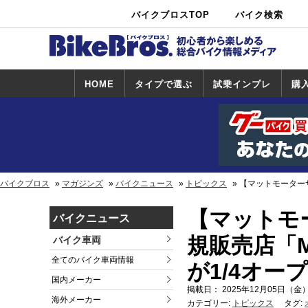
バイクブロスTOP
バイク検索
中古バイ
カタログ検
ショップ検
ク・新車検
索
索
索
HOME
タイプで選ぶ
試乗インプレ
購
スポーツ＆ネ
原付＆ミニバ
アメリカン＆
ビッグスクー
オフロード
試乗インプレ
ホンダ
ヤマハ
スズキ
カワサキ
ハーレー
BMW
トライアンフ
ドゥカティ
購
ホ
ヤ
ス
カ
イキッド
イク
クルーザー
ター
一覧
一
バイクブロス
マガジンズ
バイクニュース
トピックス
【マットモーターサイ
【マットモ
バイクニュース
規販売店「MU
バイク車両
全てのバイク車両情報
が1/4オー
国内メーカー
掲載日： 2025年12月05日（金）
海外メーカー
カテゴリー:
トピックス
タグ: