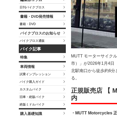
日刊バイクブロス
書籍・DVD発売情報
書籍・DVD
バイクブロスのお知らせ
バイクブロス通販
バイク記事
MUTT モーターサイクル
特集
市）」が2026年1月4
車両情報
北駅南口から徒歩約6分
試乗インプレッション
る。
バイク購入ガイド
正規販売店 【 MU
カスタムバイク
内
旧車・絶版バイク
絶版ミドルバイク
・MUTT Motorcyc
購入基礎知識