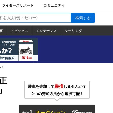
ライダーズサポート
コミュニティ
ライダーズサポート
バイク輸送
バイクガレージライ
バイク車両保険
ロードサービス
バイク試乗
コミュニティ
日記
ツーリング
カスタム
TOP
フ
TOP
事
トピックス
メンテナンス
ツーリング
トピックス
ホンダ
ヤマハ
スズキ
カワサキ
ハーレーダ
BMW
ドゥカティ
トライアン
メンテナンス
基本整備
部位別メンテ
工具の使い方
ツール100選
メンテのうん
一覧
ビッドソン
フ
一覧
ちく
ン！
正
乗換
愛車を売却して
しませんか？
子」
２つの売却方法から選択可能！
1.
オークション