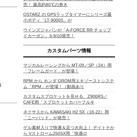
売！ 最高約80℃の巻き
QSTARZ の GPSラップタイマーにシリーズ最
小ボディ「LT-9000S」が
ウインズジャパンが「A-FORCE RR チョップ
ドカーボン」を9/10発売！
カスタムパーツ情報
マジカルレーシングから MT-09／SP（24）用
「フレームガード」が登場！
RPM から ホンダ GROM用エキゾーストシステ
3
ム「RPM」が登場！（動画あり
カスタムスプロケットを見せる、Z900RS／
CAFE用「スプロケットカバーフルキ
ネクサスから KAWASAKI H2 SX（18-22）用
「ニーパッド」が発売！
ゲル素材入りで快適＆足つき向上！ デイトナか
ら Vストローム250SX用「快適ロ