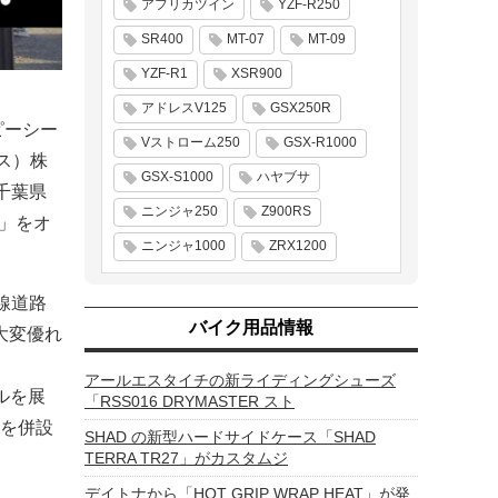
アフリカツイン
YZF-R250
SR400
MT-07
MT-09
YZF-R1
XSR900
アドレスV125
GSX250R
／ピーシー
Vストローム250
GSX-R1000
ス）株
GSX-S1000
ハヤブサ
千葉県
ニンジャ250
Z900RS
）」をオ
ニンジャ1000
ZRX1200
幹線道路
バイク用品情報
大変優れ
アールエスタイチの新ライディングシューズ
ルを展
「RSS016 DRYMASTER スト
を併設
SHAD の新型ハードサイドケース「SHAD
TERRA TR27」がカスタムジ
デイトナから「HOT GRIP WRAP HEAT」が発