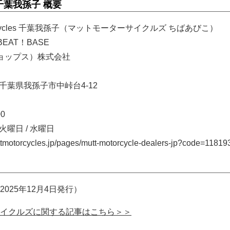
es 千葉我孫子 概要
orcycles 千葉我孫子（マットモーターサイクルズ ちばあびこ）
EAT！BASE
チョップス）株式会社
8 千葉県我孫子市中峠台4-12
00
火曜日 / 水曜日
otorcycles.jp/pages/mutt-motorcycle-dealers-jp?code=11819
025年12月4日発行）
イクルズに関する記事はこちら＞＞