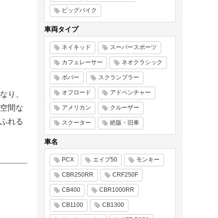
ビッグバイク
車両タイプ
ネイキッド
スーパースポーツ
カフェレーサー
ネオクラシック
ボバー
スクランブラー
オフロード
アドベンチャー
となり、
空間な
アメリカン
クルーザー
ふれる
スクーター
絶版・旧車
車名
PCX
エイプ50
モンキー
CBR250RR
CRF250F
CB400
CBR1000RR
CB1100
CB1300