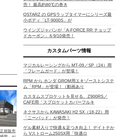
売！ 最高約80℃の巻き
QSTARZ の GPSラップタイマーにシリーズ最
小ボディ「LT-9000S」が
ウインズジャパンが「A-FORCE RR チョップ
ドカーボン」を9/10発売！
カスタムパーツ情報
マジカルレーシングから MT-09／SP（24）用
「フレームガード」が登場！
RPM から ホンダ GROM用エキゾーストシステ
ム「RPM」が登場！（動画あり
カスタムスプロケットを見せる、Z900RS／
CAFE用「スプロケットカバーフルキ
ネクサスから KAWASAKI H2 SX（18-22）用
「ニーパッド」が発売！
ゲル素材入りで快適＆足つき向上！ デイトナか
正規販売
ら Vストローム250SX用「快適ロ
盛岡」が