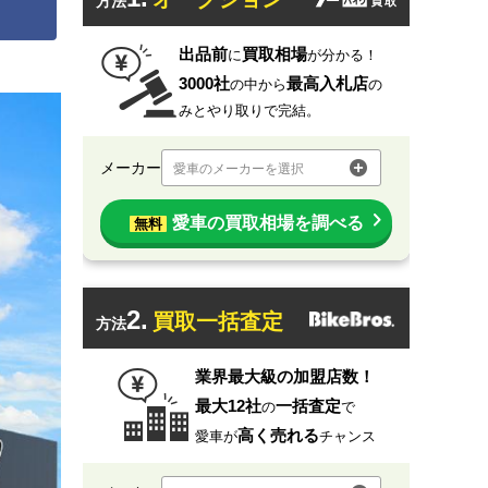
方法
出品前
買取相場
に
が分かる！
3000社
最高入札店
の中から
の
みとやり取りで完結。
メーカー
愛車のメーカーを選択
愛車の買取相場を調べる
無料
2.
買取一括査定
方法
業界最大級の加盟店数！
最大12社
一括査定
の
で
高く売れる
愛車が
チャンス