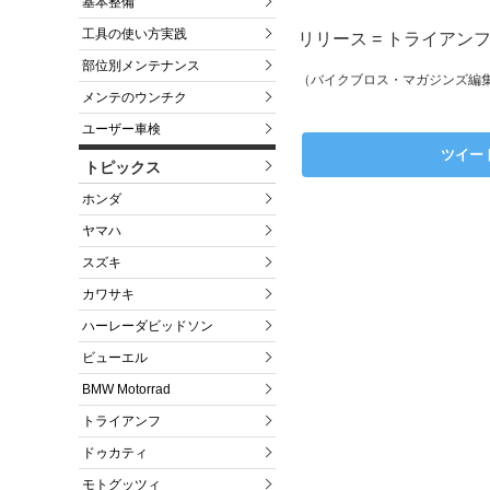
基本整備
工具の使い方実践
リリース = トライアン
部位別メンテナンス
（バイクブロス・マガジンズ編
メンテのウンチク
ユーザー車検
ツイー
トピックス
ホンダ
ヤマハ
スズキ
カワサキ
ハーレーダビッドソン
ビューエル
BMW Motorrad
トライアンフ
ドゥカティ
モトグッツィ