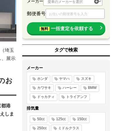
メーカー
郵便番号
一括査定を依頼する
無料
タグで検索
（埼玉
し、展示
メーカー
のお
ホンダ
ヤマハ
スズキ
カワサキ
ハーレー
BMW
ドゥカティ
トライアンフ
京都港
排気量
えしま
50cc
125cc
150cc
250cc
ミドルクラス