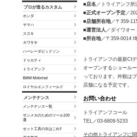
■店名
／トライアンフ所沢（
プロが造るカスタム
■正式オープン予定
／20
ホンダ
■店舗所在地
／〒359-1
ヤマハ
■運営法人
／ダイワオー
スズキ
■所在地
／〒359-001
カワサキ
ハーレーダビッドソン
トライアンフの最新CI
ドゥカティ
オープンするショールー
トライアンフ
っております。外観はブ
BMW Motorrad
店舗になる予定です。
ロイヤルエンフィールド
メンテナンス
お問い合わせ
メンテナンス一覧
トライアンフコール
サンメカのためのツール100
選
TEL／03-6809-5233
セット工具の次はこれ!!
その他トライアンフに関