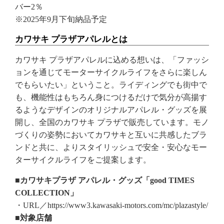
バー2％
※2025年9月下旬納品予定
カワサキ プラザアパレルとは
カワサキ プラザアパレルに込める想いは、「ファッシ
ョンを通じてモーターサイクルライフをさらに楽しん
でもらいたい」ということ。ライディングでも街中で
も、機能性はもちろん身につけるだけで気分が高揚す
るようなデザインのオリジナルアパレル・グッズを展
開し、全国のカワサキ プラザで販売しています。モノ
づくりの姿勢においてカワサキと互いに共感したブラ
ンドと共に、よりスタイリッシュで安全・安心なモー
ターサイクルライフをご提案します。
■カワサキプラザ アパレル・グッズ「good TIMES
COLLECTION」
・URL／https://www3.kawasaki-motors.com/mc/plazastyle/
■対象店舗