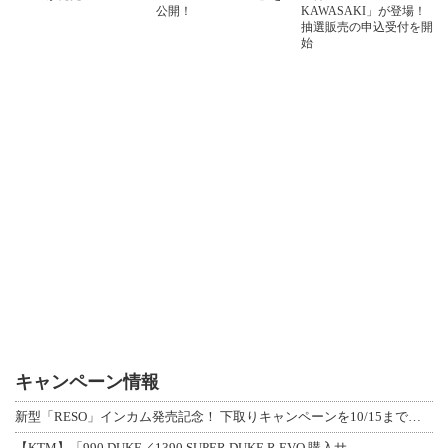
公開！
KAWASAKI」が登場！
抽選販売の申込受付を開
始
キャンペーン情報
新型「RESO」インカム発売記念！ 下取りキャンペーンを10/15まで延長して開
【KTM】「990 DUKE／1390 SUPER DUKE R EVO 購入サ