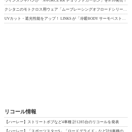
ウインズジャパンが「A-FORCE RR チョップドカーボン」を9/10発売！
クシタニのモトクロス用ウェア「ムーブレーシングオフロードシリーズ」3アイテムが登
UVカット・遮光性能をアップ！ LINKS が「冷暖BODY サーモベスト」改良
リコール情報
【ハーレー】ストリートボブなど4車種 計1285台のリコールを発表
【ハーレー】「スポーツスターS」「ロードグライド」など計8車種のリコールを発表