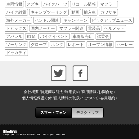
車両情報
スズキ
バイクパーツ
リコール情報
マフラー
バイク雑貨
キャンプツーリング
動画
輸入車
カワサキ
海外メーカー
ハンドル関連
キャンペーン
ピックアップニュース
トピックス
国内メーカー
マフラー関連
電装品
ヘルメット
アパレル
KTM
バイクイベント
車両販売店
試乗会
ツーリング
グローブ
ホンダ
レポート
オープン情報
ハーレー
ドゥカティ
会社概要
特定商取引法
利用規約
採用情報
お問合せ
個人情報保護方針
個人情報の取扱いについて
会員規約
スマートフォン
デスクトップ