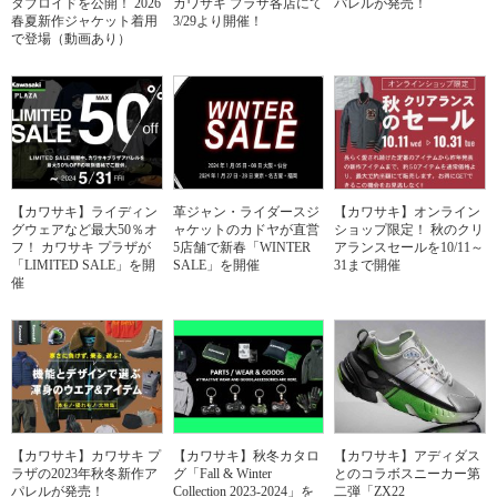
タブロイドを公開！ 2026
カワサキ プラザ各店にて
パレルが発売！
春夏新作ジャケット着用
3/29より開催！
で登場（動画あり）
【カワサキ】ライディン
革ジャン・ライダースジ
【カワサキ】オンライン
グウェアなど最大50％オ
ャケットのカドヤが直営
ショップ限定！ 秋のクリ
フ！ カワサキ プラザが
5店舗で新春「WINTER
アランスセールを10/11～
「LIMITED SALE」を開
SALE」を開催
31まで開催
催
【カワサキ】カワサキ プ
【カワサキ】秋冬カタロ
【カワサキ】アディダス
ラザの2023年秋冬新作ア
グ「Fall & Winter
とのコラボスニーカー第
パレルが発売！
Collection 2023-2024」を
二弾「ZX22