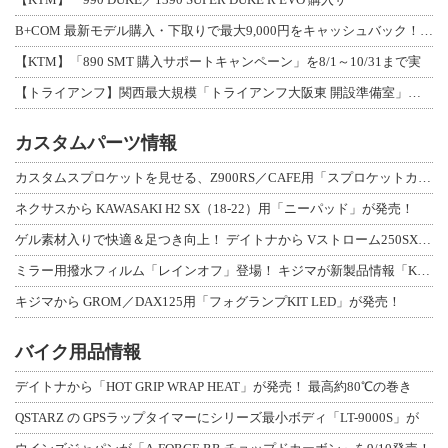
B+COM 最新モデル購入・下取りで最大9,000円をキャッシュバック！「B+F
【KTM】「890 SMT 購入サポートキャンペーン」を8/1～10/31まで実
【トライアンフ】関西最大規模「トライアンフ大阪東 開設準備室」がオープン！ 限定
カスタムパーツ情報
カスタムスプロケットを見せる、Z900RS／CAFE用「スプロケットカバーフルキ
ネクサスから KAWASAKI H2 SX（18-22）用「ニーパッド」が発売！
ゲル素材入りで快適＆足つき向上！ デイトナから Vストローム250SX用「快適ロ
ミラー用撥水フィルム「レインオフ」登場！ キジマが新製品情報「KIJIMA NE
キジマから GROM／DAX125用「フォグランプKIT LED」が発売！
バイク用品情報
デイトナから「HOT GRIP WRAP HEAT」が発売！ 最高約80℃の巻き
QSTARZ の GPSラップタイマーにシリーズ最小ボディ「LT-9000S」が