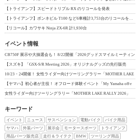
【トライアンフ】スピードトリプル RX のリコールを発表
【トライアンフ】ボンネビル T100 など6車種計3,753台のリコールを発表
【リコール】カワサキ Ninja ZX-6R 計1,930台
イベント情報
CB750F 展示や大抽選会も！ 8/22開催「2026グッドスマイルミーティン
【スズキ】「GSX-S/R Meeting 2026」オリジナルグッズの先行販売
10/23・24開催！ 女性ライダー向けツーリングラリー「MOTHER LAKE
【ヤマハ】初心者が主役！ オフロード体験イベント「My Yamaha off-r
女性ライダー向けツーリングラリー「MOTHER LAKE RALLY 2026」
キーワード
イベント
ニュース
サスペンション
電動バイク
バイク用品
ヤマハ
外装パーツ
展示会
モータースポーツ
トライアンフ
用品パーツ販売店
走行＆ライテク
BMW
ツーリング用品