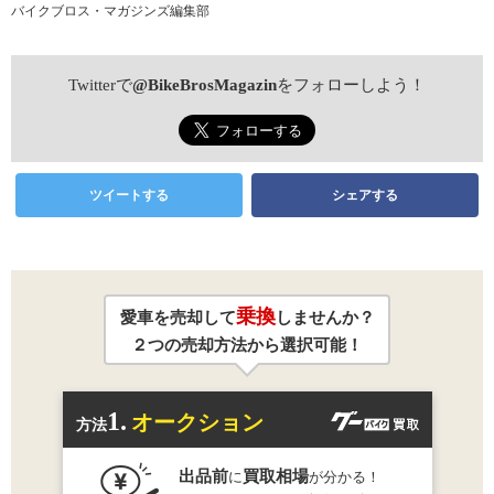
バイクブロス・マガジンズ編集部
Twitterで
@BikeBrosMagazin
をフォローしよう！
ツイートする
シェアする
乗換
愛車を売却して
しませんか？
２つの売却方法から選択可能！
1.
オークション
方法
出品前
買取相場
に
が分かる！