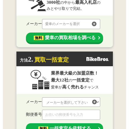
3000社
最高入札店
の中から
の
みとやり取りで完結。
メーカー
愛車のメーカーを選択
愛車の買取相場を調べる
無料
2.
買取一括査定
方法
業界最大級の加盟店数！
最大12社
一括査定
の
で
高く売れる
愛車が
チャンス
メーカー
郵便番号
一括査定を依頼する
無料