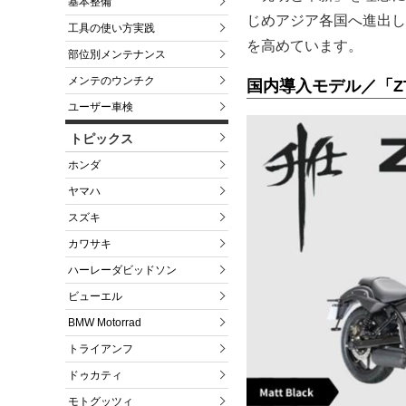
基本整備
じめアジア各国へ進出し
工具の使い方実践
を高めています。
部位別メンテナンス
メンテのウンチク
国内導入モデル／「ZT12
ユーザー車検
トピックス
ホンダ
ヤマハ
スズキ
カワサキ
ハーレーダビッドソン
ビューエル
BMW Motorrad
トライアンフ
ドゥカティ
モトグッツィ