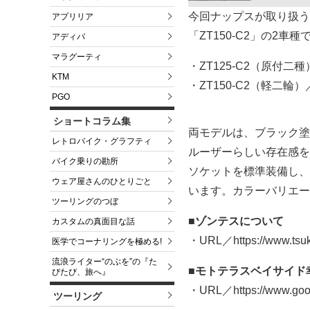
今回ナップスが取り扱う
アプリリア
「ZT150-C2」の2車種
アディバ
マラグーティ
・ZT125-C2（原付二
KTM
・ZT150-C2（軽二輪
PGO
ショートコラム集
両モデルは、ブラック塗
レトロバイク・グラフティ
ルーザーらしい存在感を
バイク乗りの勘所
ソケットを標準装備し、
ウェア屋さんのひとりごと
います。カラーバリエー
ツーリングのつぼ
■ゾンテスについて
カスタムの真面目な話
・URL／https://www.tsuki
医学でコーナリングを極める!
流浪ライター“のぶを”の『た
■モトテラスベイサイド
びたび、旅へ』
・URL／https://www.goob
ツーリング