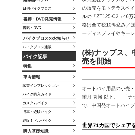
の販売をモトテラスベイ
日刊バイクブロス
ルの「ZT125-C2（46
書籍・DVD発売情報
格は全て税10％込み／
書籍・DVD
ーディスプレイやキーレ
バイクブロスのお知らせ
バイクブロス通販
(株)ナップス、
バイク記事
売を開始
特集
車両情報
試乗インプレッション
オートバイ用品の小売・
バイク購入ガイド
望月 真裕 以下、 「
カスタムバイク
で、中国発オートバイブ
旧車・絶版バイク
絶版ミドルバイク
世界71カ国でシェア
購入基礎知識