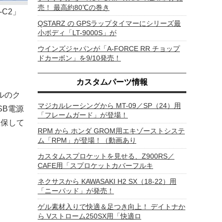
売！ 最高約80℃の巻き
C2」
QSTARZ の GPSラップタイマーにシリーズ最
小ボディ「LT-9000S」が
ウインズジャパンが「A-FORCE RR チョップ
ドカーボン」を9/10発売！
カスタムパーツ情報
ルのク
マジカルレーシングから MT-09／SP（24）用
SB電源
「フレームガード」が登場！
確保して
RPM から ホンダ GROM用エキゾーストシステ
。
ム「RPM」が登場！（動画あり
カスタムスプロケットを見せる、Z900RS／
CAFE用「スプロケットカバーフルキ
ネクサスから KAWASAKI H2 SX（18-22）用
「ニーパッド」が発売！
ゲル素材入りで快適＆足つき向上！ デイトナか
ら Vストローム250SX用「快適ロ