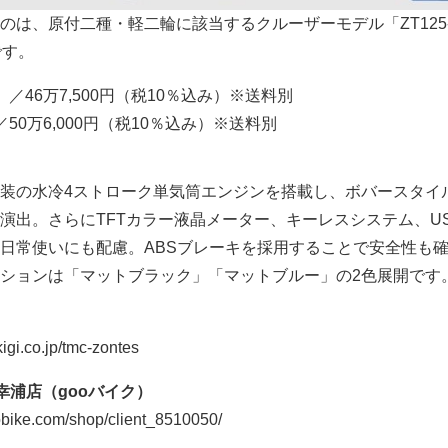
のは、原付二種・軽二輪に該当するクルーザーモデル「ZT125-
です。
種）／46万7,500円（税10％込み）※送料別
）／50万6,000円（税10％込み）※送料別
装の水冷4ストローク単気筒エンジンを搭載し、ボバースタイ
演出。さらにTFTカラー液晶メーター、キーレスシステム、U
日常使いにも配慮。ABSブレーキを採用することで安全性も
ションは「マットブラック」「マットブルー」の2色展開です
gi.co.jp/tmc-zontes
幸浦店（gooバイク）
ike.com/shop/client_8510050/