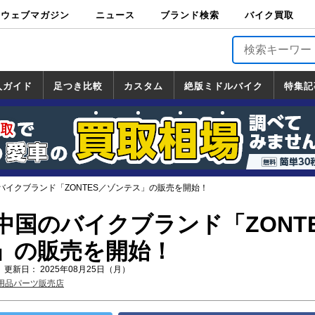
ウェブマガジン
ニュース
ブランド検索
バイク買取
バイクブロス・
原付＆ミニバイ
スポーツ＆ネイ
アメリカン＆ツ
ビッグスクータ
オフロード
バージンハーレ
バージンBMW
バージンドゥカ
バージントライ
ニュース
車両情報
イベント
キャンペ
トピック
バイク用
バイクパ
書籍・
サポート
お知らせ
ブランドを検
ブランドボイ
バイク買取
マガジンズ
ク
キッド
アラー
ー
ー
ティ
アンフ
TOP
ーン
ス
品
ーツ
DVD
索
ス
入ガイド
足つき比較
カスタム
絶版ミドルバイク
特集記
入ガイド
ンダ
マハ
ズキ
ワサキ
カスタム
ホンダ
ヤマハ
スズキ
カワサキ
道の駅調査隊
ツーリング情報局
日本の道50選
国道めぐり
林道ツーリング
絶版ミドルバイク
ホンダ
ヤマハ
スズキ
カワサキ
覧
一覧
一覧
バイクブランド「ZONTES／ゾンテス」の販売を開始！
中国のバイクブランド「ZONT
」の販売を開始！
 更新日： 2025年08月25日（月）
用品パーツ販売店