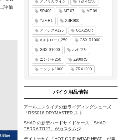
アフリカツイン
YZF-R250
に評価
SR400
MT-07
MT-09
YZF-R1
XSR900
アドレスV125
GSX250R
Vストローム250
GSX-R1000
GSX-S1000
ハヤブサ
ニンジャ250
Z900RS
ニンジャ1000
ZRX1200
バイク用品情報
アールエスタイチの新ライディングシューズ
「RSS016 DRYMASTER スト
SHAD の新型ハードサイドケース「SHAD
TERRA TR27」がカスタムジ
デイトナから「HOT GRIP WRAP HEAT」が発