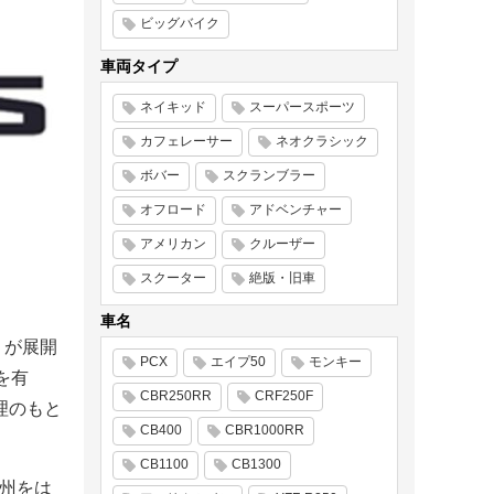
ビッグバイク
車両タイプ
ネイキッド
スーパースポーツ
カフェレーサー
ネオクラシック
ボバー
スクランブラー
オフロード
アドベンチャー
アメリカン
クルーザー
スクーター
絶版・旧車
車名
」が展開
PCX
エイプ50
モンキー
を有
CBR250RR
CRF250F
理のもと
CB400
CBR1000RR
CB1100
CB1300
欧州をは