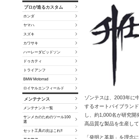
プロが造るカスタム
ホンダ
ヤマハ
スズキ
カワサキ
ハーレーダビッドソン
ドゥカティ
トライアンフ
BMW Motorrad
ロイヤルエンフィールド
ゾンテスは、2003年
メンテナンス
するオートバイブランド
メンテナンス一覧
し、約1,000名が研
サンメカのためのツール100
選
高品質な製品を生産して
セット工具の次はこれ!!
「発明と革新」を理念に