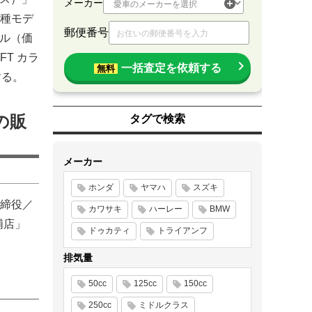
メーカー
種モデ
郵便番号
デル（価
T カラ
一括査定を依頼する
無料
する。
の販
タグで検索
メーカー
ホンダ
ヤマハ
スズキ
締役／
カワサキ
ハーレー
BMW
浦店」
ドゥカティ
トライアンフ
排気量
50cc
125cc
150cc
250cc
ミドルクラス