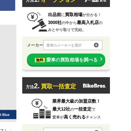
方法
出品前
買取相場
に
が分かる！
3000社
最高入札店
の中から
の
みとやり取りで完結。
メーカー
愛車のメーカーを選択
愛車の買取相場を調べる
無料
2.
買取一括査定
方法
業界最大級の加盟店数！
最大12社
一括査定
の
で
高く売れる
愛車が
チャンス
テス）」