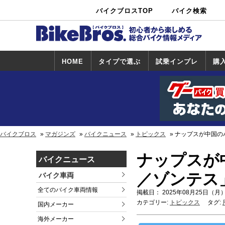
バイクブロスTOP
バイク検索
中古バイ
カタログ検
ショップ検
ク・新車検
索
索
索
HOME
タイプで選ぶ
試乗インプレ
購
スポーツ＆ネ
原付＆ミニバ
アメリカン＆
ビッグスクー
オフロード
試乗インプレ
ホンダ
ヤマハ
スズキ
カワサキ
ハーレー
BMW
トライアンフ
ドゥカティ
購
ホ
ヤ
ス
カ
イキッド
イク
クルーザー
ター
一覧
一
バイクブロス
マガジンズ
バイクニュース
トピックス
ナップスが中国の
ナップスが
バイクニュース
／ゾンテス
バイク車両
全てのバイク車両情報
掲載日： 2025年08月25日（月）
カテゴリー:
トピックス
タグ:
国内メーカー
海外メーカー