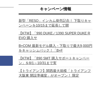
キャンペーン情報
新型「RESO」インカム発売記念！ 下取りキャ
ンペーンを10/15まで延長して開
【KTM】「990 DUKE／1390 SUPER DUKE R
EVO 購入サ
B+COM 最新モデル購入・下取りで最大9,000円
をキャッシュバック！「B+F
【KTM】「890 SMT 購入サポートキャンペー
ン」を8/1～10/31まで実
【トライアンフ】関西最大規模「トライアンフ
大阪東 開設準備室」がオープン！ 限定