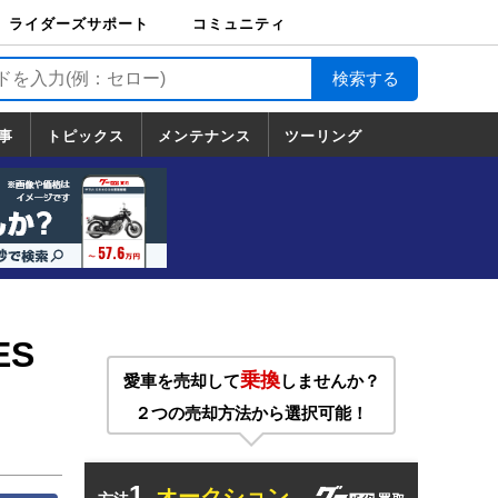
ライダーズサポート
コミュニティ
ライダーズサポート
バイク輸送
バイクガレージライ
バイク車両保険
ロードサービス
バイク試乗
コミュニティ
日記
ツーリング
カスタム
TOP
フ
TOP
事
トピックス
メンテナンス
ツーリング
トピックス
ホンダ
ヤマハ
スズキ
カワサキ
ハーレーダ
BMW
ドゥカティ
トライアン
メンテナンス
基本整備
部位別メンテ
工具の使い方
ツール100選
メンテのうん
一覧
ビッドソン
フ
一覧
ちく
ES
乗換
愛車を売却して
しませんか？
２つの売却方法から選択可能！
1.
オークション