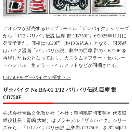
アオシマが販売する1/12プラモデル「ザ☆バイク」シリーズ
から「1/12 バリバリ伝説 巨摩 郡
CB750F
」が2025年11月に
発売予定だ。価格は4,620円（税10％込み）となる。同製品
はバイク漫画「バリバリ伝説」劇中の巨摩 郡の CB750F を
再現したものとなっており、カスタムマフラー・セパレー
トハンドル・角ミラー・ヘルメットなどが同梱される。
CB750Fをグーバイクで探す＞＞
ザ☆バイク No.BA-01 1/12 バリバリ伝説 巨摩 郡
CB750F
株式会社青島文化教材社（本社：静岡県静岡市葵区 代表取
締役社長：青嶋 大輔）はプラモデル「ザ☆バイク」シリー
ズから、「1/12 バリバリ伝説 巨摩 郡 CB750F」を2025年11