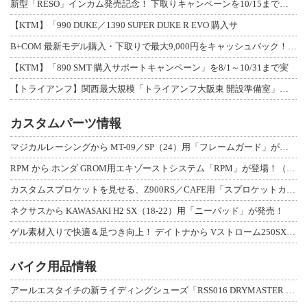
新型「RESO」インカム発売記念！ 下取りキャンペーンを10/15まで延長して開
【KTM】「990 DUKE／1390 SUPER DUKE R EVO 購入サ
B+COM 最新モデル購入・下取りで最大9,000円をキャッシュバック！「B+F
【KTM】「890 SMT 購入サポートキャンペーン」を8/1～10/31まで実
【トライアンフ】関西最大規模「トライアンフ大阪東 開設準備室」がオープン！ 限定
カスタムパーツ情報
マジカルレーシングから MT-09／SP（24）用「フレームガード」が登場！
RPM から ホンダ GROM用エキゾーストシステム「RPM」が登場！（動画あり
カスタムスプロケットを見せる、Z900RS／CAFE用「スプロケットカバーフルキ
ネクサスから KAWASAKI H2 SX（18-22）用「ニーパッド」が発売！
ゲル素材入りで快適＆足つき向上！ デイトナから Vストローム250SX用「快適ロ
バイク用品情報
アールエスタイチの新ライディングシューズ「RSS016 DRYMASTER スト