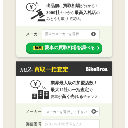
出品前
買取相場
に
が分かる！
3000社
最高入札店
の中から
の
みとやり取りで完結。
メーカー
愛車のメーカーを選択
愛車の買取相場を調べる
無料
2.
買取一括査定
方法
業界最大級の加盟店数！
最大12社
一括査定
の
で
高く売れる
愛車が
チャンス
メーカー
郵便番号