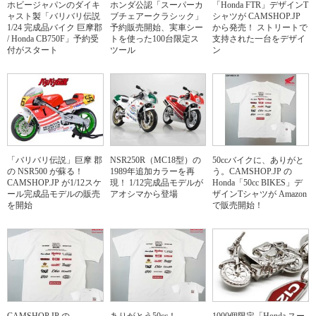
ホビージャパンのダイキ
ホンダ公認「スーパーカ
「Honda FTR」デザインT
ャスト製「バリバリ伝説
ブチェアークラシック」
シャツが CAMSHOP.JP
1/24 完成品バイク 巨摩郡
予約販売開始、実車シー
から発売！ ストリートで
/ Honda CB750F」予約受
トを使った100台限定ス
支持された一台をデザイ
付がスタート
ツール
ン
「バリバリ伝説」巨摩 郡
NSR250R（MC18型）の
50ccバイクに、ありがと
の NSR500 が蘇る！
1989年追加カラーを再
う。CAMSHOP.JP の
CAMSHOP.JP が1/12スケ
現！ 1/12完成品モデルが
Honda「50cc BIKES」デ
ール完成品モデルの販売
アオシマから登場
ザインTシャツが Amazon
を開始
で販売開始！
CAMSHOP.JP の
ありがとう50cc！
1000個限定「Honda スー