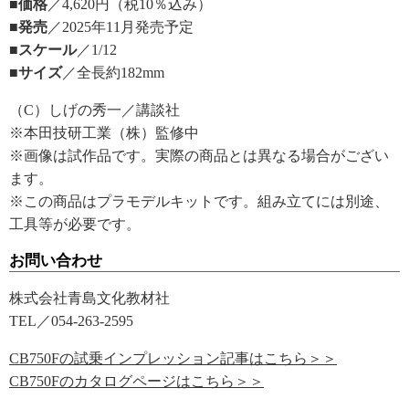
■価格
／4,620円（税10％込み）
■発売
／2025年11月発売予定
■スケール
／1/12
■サイズ
／全長約182mm
（C）しげの秀一／講談社
※本田技研工業（株）監修中
※画像は試作品です。実際の商品とは異なる場合がござい
ます。
※この商品はプラモデルキットです。組み立てには別途、
工具等が必要です。
お問い合わせ
株式会社青島文化教材社
TEL／054-263-2595
CB750Fの試乗インプレッション記事はこちら＞＞
CB750Fのカタログページはこちら＞＞