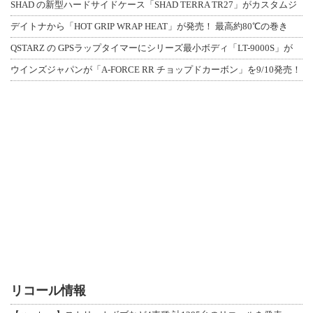
SHAD の新型ハードサイドケース「SHAD TERRA TR27」がカスタムジ
デイトナから「HOT GRIP WRAP HEAT」が発売！ 最高約80℃の巻き
QSTARZ の GPSラップタイマーにシリーズ最小ボディ「LT-9000S」が
ウインズジャパンが「A-FORCE RR チョップドカーボン」を9/10発売！
リコール情報