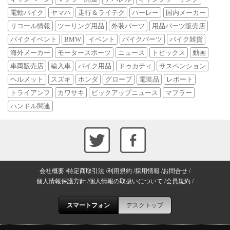
電動バイク
ヤマハ
走行＆ライテク
ハーレー
国内メーカー
リコール情報
ツーリング用品
外装パーツ
用品パーツ販売店
バイクイベント
BMW
イベント
バイクパーツ
バイク雑貨
海外メーカー
モータースポーツ
ニュース
トピックス
動画
車両販売店
輸入車
バイク用品
ドゥカティ
サスペンション
ヘルメット
スズキ
ホンダ
グローブ
電装品
レポート
トライアンフ
カワサキ
ピックアップニュース
マフラー
ハンドル関連
会社概要
特定商取引法
利用規約
採用情報
お問合せ
個人情報保護方針
個人情報の取扱いについて
会員規約
スマートフォン
デスクトップ