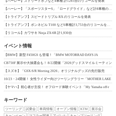
【ハーレー】ストリートボブなど4車種 計1285台のリコールを発表
【ハーレー】「スポーツスターS」「ロードグライド」など計8車種のリコールを発表
【トライアンフ】スピードトリプル RX のリコールを発表
【トライアンフ】ボンネビル T100 など6車種計3,753台のリコールを発表
【リコール】カワサキ Ninja ZX-6R 計1,930台
イベント情報
【BMW】新型 F450GS も登場！「BMW MOTORRAD DAYS JA
CB750F 展示や大抽選会も！ 8/22開催「2026グッドスマイルミーティン
【スズキ】「GSX-S/R Meeting 2026」オリジナルグッズの先行販売
10/23・24開催！ 女性ライダー向けツーリングラリー「MOTHER LAKE
【ヤマハ】初心者が主役！ オフロード体験イベント「My Yamaha off-r
キーワード
ツーリング
試乗会
車両情報
オープン情報
KTM
展示会
キャンペーン
マフラー関連
アパレル
キャンプツーリング